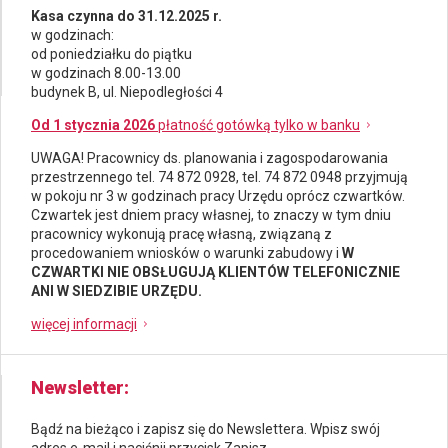
Kasa czynna do 31.12.2025 r.
w godzinach:
od poniedziałku do piątku
w godzinach 8.00-13.00
budynek B, ul. Niepodległości 4
Od 1 stycznia 2026
płatność gotówką tylko w banku
UWAGA! Pracownicy ds.
planowania i zagospodarowania
przestrzennego
tel. 74 872 0928, tel. 74 872 0948 przyjmują
w pokoju nr 3 w godzinach pracy Urzędu oprócz czwartków.
Czwartek jest dniem pracy własnej, to znaczy w tym dniu
pracownicy wykonują pracę własną, związaną z
procedowaniem wniosków o warunki zabudowy i
W
CZWARTKI NIE OBSŁUGUJĄ KLIENTÓW TELEFONICZNIE
ANI W SIEDZIBIE URZĘDU.
więcej informacji
Newsletter
Bądź na bieżąco i zapisz się do Newslettera. Wpisz swój
adres e-mail i naciśnij przycisk Zapisz.