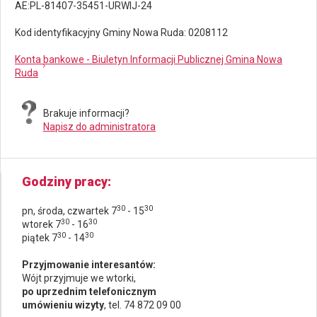
AE:PL-81407-35451-URWIJ-24
Kod identyfikacyjny Gminy Nowa Ruda: 0208112
Konta bankowe - Biuletyn Informacji Publicznej Gmina Nowa
Ruda
Brakuje informacji?
Napisz do administratora
Godziny pracy
30
30
pn, środa, czwartek 7
- 15
30
30
wtorek 7
- 16
30
30
piątek 7
- 14
Przyjmowanie interesantów:
Wójt przyjmuje we wtorki,
po uprzednim telefonicznym
umówieniu wizyty
, tel. 74 872 09 00