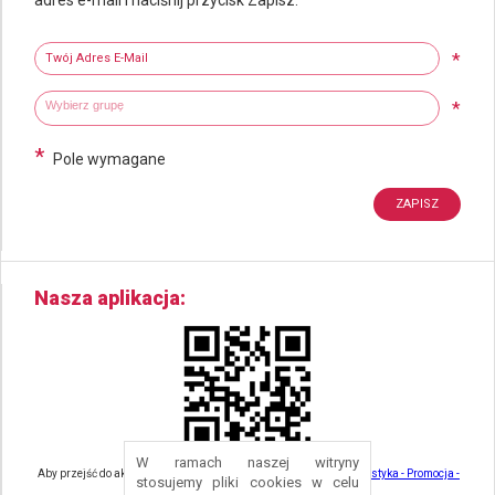
Newsletter
Twój adres e-mail
*
Wybierz grupy tematyczne
Wpisz wyszukiwaną fraze
*
*
Pole wymagane
Nasza aplikacja
W ramach naszej witryny
Aby przejść do aktualności związanych z turystyką - kliknij tu:
Turystyka - Promocja -
stosujemy pliki cookies w celu
Strefa Turysty - Gmina Nowa Ruda