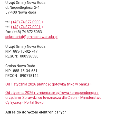
Urząd Gminy Nowa Ruda
ul. Niepodległości 2-4
57-400 Nowa Ruda
tel
:
(+48) 74 872 0900
tel
:
(+48) 74 872 0901
fax
: (+48) 74 872 5083
sekretariat@gmina.nowaruda.pl
Urząd Gminy Nowa Ruda
NIP: 885-10-02-747
REGON: 000536580
Gmina Nowa Ruda
NIP: 885-15-34-651
REGON: 890718142
Od 1 stycznia 2026 płatność gotówką tylko w banku
Od stycznia 2026 r. zmienia się cyfrowa korespondencja z
urzędami. Sprawdź, co to oznacza dla Ciebie - Ministerstwo
Cyfryzacji - Portal Gov.pl
Adres do doręczeń elektronicznych: