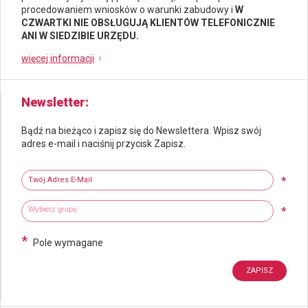
procedowaniem wniosków o warunki zabudowy i
W
CZWARTKI NIE OBSŁUGUJĄ KLIENTÓW TELEFONICZNIE
ANI W SIEDZIBIE URZĘDU.
więcej informacji
Newsletter
Bądź na bieżąco i zapisz się do Newslettera. Wpisz swój
adres e-mail i naciśnij przycisk Zapisz.
Newsletter
Twój adres e-mail
*
Wybierz grupy tematyczne
Wpisz wyszukiwaną fraze
*
*
Pole wymagane