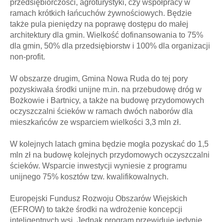
przedsiębiorczości, agroturystyki, czy współpracy w
ramach krótkich łańcuchów żywnościowych. Będzie
także pula pieniędzy na poprawę dostępu do małej
architektury dla gmin. Wielkość dofinansowania to 75%
dla gmin, 50% dla przedsiębiorstw i 100% dla organizacji
non-profit.
W obszarze drugim, Gmina Nowa Ruda do tej pory
pozyskiwała środki unijne m.in. na przebudowę dróg w
Bożkowie i Bartnicy, a także na budowę przydomowych
oczyszczalni ścieków w ramach dwóch naborów dla
mieszkańców ze wsparciem wielkości 3,3 mln zł.
W kolejnych latach gmina będzie mogła pozyskać do 1,5
mln zł na budowę kolejnych przydomowych oczyszczalni
ścieków. Wsparcie inwestycji wyniesie z programu
unijnego 75% kosztów tzw. kwalifikowalnych.
Europejski Fundusz Rozwoju Obszarów Wiejskich
(EFROW) to także środki na wdrożenie koncepcji
inteligentnych wsi. Jednak program przewiduje jedynie