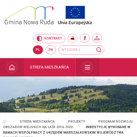
Przejdź do mapy serwisu
Przejdź do wyszukiwarki
Przejdź do głównego
Przejdź do treści
menu
BIP
FACEBOOK
MAPA SERWISU
KONTRAST
Wyszukiwarka
wyszukaj...
PL
EN
STRONA GŁÓWNA
STREFA MIESZKAŃCA
ROZWIŃ
STREFA MIESZKAŃCA
PROJEKTY
PROGRAM ROZWOJU
STRONA GŁÓWNA
OBSZARÓW WIEJSKICH NA LATA 2014-2020
INWESTYCJE WYKONANE W
RAMACH WSPÓŁPRACY Z URZĘDEM MARSZAŁKOWSKIM WOJEWÓDZTWA