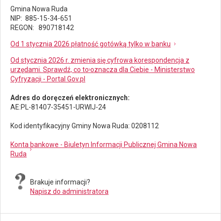
Gmina Nowa Ruda
NIP: 885-15-34-651
REGON: 890718142
Od 1 stycznia 2026 płatność gotówką tylko w banku
Od stycznia 2026 r. zmienia się cyfrowa korespondencja z
urzędami. Sprawdź, co to oznacza dla Ciebie - Ministerstwo
Cyfryzacji - Portal Gov.pl
Adres do doręczeń elektronicznych:
AE:PL-81407-35451-URWIJ-24
Kod identyfikacyjny Gminy Nowa Ruda: 0208112
Konta bankowe - Biuletyn Informacji Publicznej Gmina Nowa
Ruda
Brakuje informacji?
Napisz do administratora