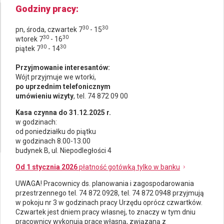
Godziny pracy
30
30
pn, środa, czwartek 7
- 15
30
30
wtorek 7
- 16
30
30
piątek 7
- 14
Przyjmowanie interesantów:
Wójt przyjmuje we wtorki,
po uprzednim telefonicznym
umówieniu wizyty
, tel. 74 872 09 00
Kasa czynna do 31.12.2025 r.
w godzinach:
od poniedziałku do piątku
w godzinach 8.00-13.00
budynek B, ul. Niepodległości 4
Od 1 stycznia 2026
płatność gotówką tylko w banku
UWAGA! Pracownicy ds.
planowania i zagospodarowania
przestrzennego
tel. 74 872 0928, tel. 74 872 0948 przyjmują
w pokoju nr 3 w godzinach pracy Urzędu oprócz czwartków.
Czwartek jest dniem pracy własnej, to znaczy w tym dniu
pracownicy wykonują pracę własną, związaną z