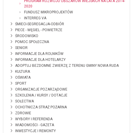
PROGRAM ROZWOJU OBSZARÓW WIEJSKICH NA LATA 2014-
2020
FUNDUSZ MIKROPROJEKTÓW
INTERREG VA
ŚMIECI-SEGREGACJA-ODBIÓR
PIECE - WĘGIEL - POWIETRZE
ŚRODOWISKO
POMOC SPOŁECZNA
SENIOR
INFORMACJE DLA ROLNIKÓW
INFORMACJE DLA HOTELARZY
ADOPTUJ BEZDOMNE ZWIERZĘ Z TERENU GMINY NOWA RUDA
KULTURA
OŚWIATA
SPORT
ORGANIZACJE POZARZĄDOWE
SZKOLENIA / KURSY / DOTACJE
SOŁECTWA
OCHOTNICZA STRAŻ POŻARNA
ZDROWIE
WYBORY I REFERENDA
WIADOMOŚCI - GAZETA
INWESTYCJE I REMONTY