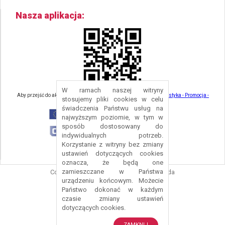
Nasza aplikacja
W ramach naszej witryny
Aby przejść do aktualności związanych z turystyką - kliknij tu:
Turystyka - Promocja -
stosujemy pliki cookies w celu
Strefa Turysty - Gmina Nowa Ruda
świadczenia Państwu usług na
najwyższym poziomie, w tym w
sposób dostosowany do
indywidualnych potrzeb.
Korzystanie z witryny bez zmiany
ustawień dotyczących cookies
oznacza, że będą one
zamieszczane w Państwa
Copyright © 2016 Urząd Gminy Nowa Ruda
urządzeniu końcowym. Możecie
Projekt i wykonanie:
Logonet Sp. z o.o.
Państwo dokonać w każdym
czasie zmiany ustawień
dotyczących cookies.
ZAMKNIJ