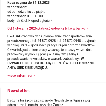
Kasa czynna do 31.12.2025 r.
w godzinach:
od poniedziałku do piątku
w godzinach 8.00-13.00
budynek B, ul. Niepodległości 4
Od 1 stycznia 2026
płatność gotówką tylko w banku
UWAGA! Pracownicy ds.
planowania i zagospodarowania
przestrzennego
tel. 74 872 0928, tel. 74 872 0948 przyjmują
w pokoju nr 3 w godzinach pracy Urzędu oprócz czwartków.
Czwartek jest dniem pracy własnej, to znaczy w tym dniu
pracownicy wykonują pracę własną, związaną z
procedowaniem wniosków o warunki zabudowy i
W
CZWARTKI NIE OBSŁUGUJĄ KLIENTÓW TELEFONICZNIE
ANI W SIEDZIBIE URZĘDU.
więcej informacji
Newsletter
Bądź na bieżąco i zapisz się do Newslettera. Wpisz swój
adres e-mail i naciśnij przycisk Zapisz.