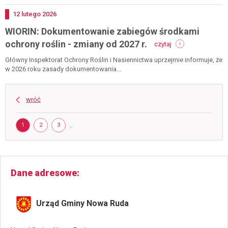
z
Dodano
12
lutego
2026
WIORIN: Dokumentowanie zabiegów środkami
-
ochrony roślin - zmiany od 2027 r.
czytaj
wiorin:
dokumentowanie
Główny Inspektorat Ochrony Roślin i Nasiennictwa uprzejmie informuje, że
zabiegów
w 2026 roku zasady dokumentowania...
środkami
ochrony
roślin
wróć
-
zmiany
Strona
od
STRONA
STRONA
STRONA
..
1
2
3
2027
r.
Dane adresowe
Urząd Gminy Nowa Ruda