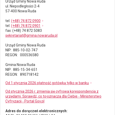
Urząd Gminy Nowa Ruda
ul. Niepodległości 2-4
57-400 Nowa Ruda
tel
:
(+48) 74 872 0900
tel
:
(+48) 74 872 0901
fax
: (+48) 74 872 5083
sekretariat@gmina.nowaruda.pl
Urząd Gminy Nowa Ruda
NIP: 885-10-02-747
REGON: 000536580
Gmina Nowa Ruda
NIP: 885-15-34-651
REGON: 890718142
Od 1 stycznia 2026 płatność gotówką tylko w banku
Od stycznia 2026 r. zmienia się cyfrowa korespondencja z
urzędami. Sprawdź, co to oznacza dla Ciebie - Ministerstwo
Cyfryzacji - Portal Gov.pl
Adres do doręczeń elektronicznych: