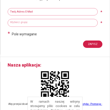
Newsletter
Twój adres e-mail
*
Wybierz grupy tematyczne
Wpisz wyszukiwaną fraze
*
*
Pole wymagane
Nasza aplikacja
W ramach naszej witryny
Aby przejść do aktualności związanych z turystyką - kliknij tu:
Turystyka - Promocja -
stosujemy pliki cookies w celu
Strefa Turysty - Gmina Nowa Ruda