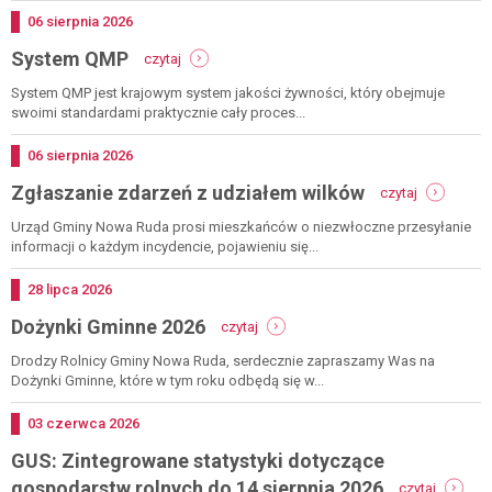
rolnicza
Dodano
06
sierpnia
2026
we
-
System QMP
wrocławiu
czytaj
system
qmp
System QMP jest krajowym system jakości żywności, który obejmuje
swoimi standardami praktycznie cały proces...
Dodano
06
sierpnia
2026
-
Zgłaszanie zdarzeń z udziałem wilków
czytaj
zgłaszanie
zdarzeń
Urząd Gminy Nowa Ruda prosi mieszkańców o niezwłoczne przesyłanie
z
informacji o każdym incydencie, pojawieniu się...
udziałem
wilków
Dodano
28
lipca
2026
-
Dożynki Gminne 2026
czytaj
dożynki
gminne
Drodzy Rolnicy Gminy Nowa Ruda, serdecznie zapraszamy Was na
2026
Dożynki Gminne, które w tym roku odbędą się w...
Dodano
03
czerwca
2026
GUS: Zintegrowane statystyki dotyczące
-
gospodarstw rolnych do 14 sierpnia 2026
czytaj