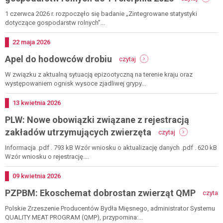
gus:
zintegr
1 czerwca 2026 r. rozpoczęło się badanie „Zintegrowane statystyki
statystyk
dotyczące gospodarstw rolnych”...
dotyczą
gospoda
Dodano
22
maja
2026
rolnych
-
Apel do hodowców drobiu
do
czytaj
apel
14
do
W związku z aktualną sytuacją epizootyczną na terenie kraju oraz
sierpnia
hodowców
występowaniem ognisk wysoce zjadliwej grypy...
2026
drobiu
Dodano
13
kwietnia
2026
PLW: Nowe obowiązki związane z rejestracją
-
zakładów utrzymujących zwierzęta
czytaj
plw:
nowe
Informacja .pdf . 793 kB Wzór wniosku o aktualizację danych .pdf . 620 kB
obowiązki
Wzór wniosku o rejestrację....
związane
z
Dodano
09
kwietnia
2026
rejestracją
-
PZPBM: Ekoschemat dobrostan zwierząt QMP
zakładów
czytaj
utrzymujących
Polskie Zrzeszenie Producentów Bydła Mięsnego, administrator Systemu
zwierzęta
d
QUALITY MEAT PROGRAM (QMP), przypomina:...