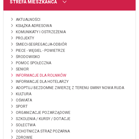
MENU
STREFA MIESZKAŃCA
AKTUALNOŚCI
KSIĄŻKA ADRESOWA
KOMUNIKATY I OSTRZEŻENIA
PROJEKTY
ŚMIECI-SEGREGACJA-ODBIÓR
PIECE - WĘGIEL - POWIETRZE
ŚRODOWISKO
POMOC SPOŁECZNA
SENIOR
INFORMACJE DLA ROLNIKÓW
INFORMACJE DLA HOTELARZY
ADOPTUJ BEZDOMNE ZWIERZĘ Z TERENU GMINY NOWA RUDA
KULTURA
OŚWIATA
SPORT
ORGANIZACJE POZARZĄDOWE
SZKOLENIA / KURSY / DOTACJE
SOŁECTWA
OCHOTNICZA STRAŻ POŻARNA
ZDROWIE