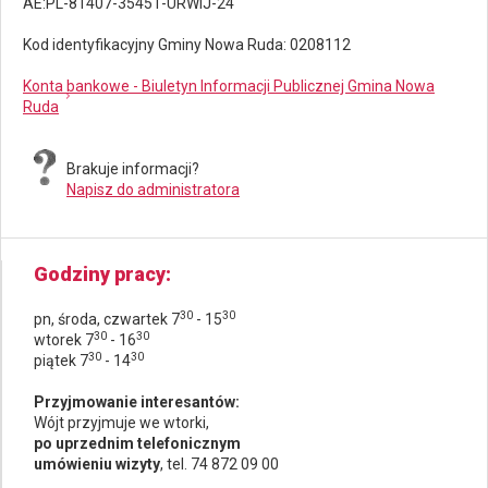
AE:PL-81407-35451-URWIJ-24
Kod identyfikacyjny Gminy Nowa Ruda: 0208112
Konta bankowe - Biuletyn Informacji Publicznej Gmina Nowa
Ruda
Brakuje informacji?
Napisz do administratora
Godziny pracy
30
30
pn, środa, czwartek 7
- 15
30
30
wtorek 7
- 16
30
30
piątek 7
- 14
Przyjmowanie interesantów:
Wójt przyjmuje we wtorki,
po uprzednim telefonicznym
umówieniu wizyty
, tel. 74 872 09 00