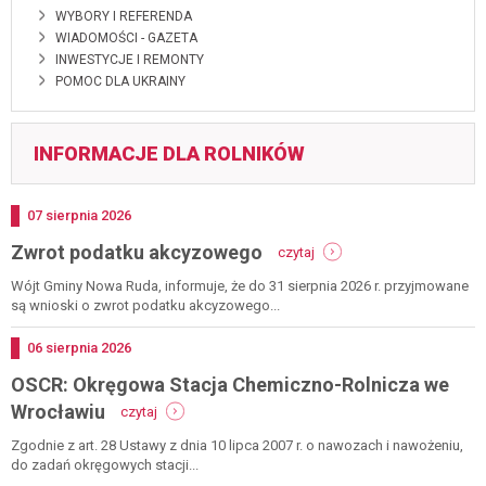
WYBORY I REFERENDA
WIADOMOŚCI - GAZETA
INWESTYCJE I REMONTY
POMOC DLA UKRAINY
INFORMACJE DLA ROLNIKÓW
Dodano
07
sierpnia
2026
-
Zwrot podatku akcyzowego
czytaj
zwrot
podatku
Wójt Gminy Nowa Ruda, informuje, że do 31 sierpnia 2026 r. przyjmowane
akcyzowego
są wnioski o zwrot podatku akcyzowego...
Dodano
06
sierpnia
2026
OSCR: Okręgowa Stacja Chemiczno-Rolnicza we
-
Wrocławiu
czytaj
oscr:
okręgowa
Zgodnie z art. 28 Ustawy z dnia 10 lipca 2007 r. o nawozach i nawożeniu,
stacja
do zadań okręgowych stacji...
chemiczno-