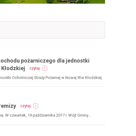
ochodu pożarniczego dla jednostki
-
 Kłodzkiej
czytaj
osp
nowa
stki Ochotniczej Straży Pożarnej w Nowej Wsi Kłodzkiej
wieś
kł.:
zakup
średniego
-
samochodu
 remizy
czytaj
wbili
pożarniczego
pierwszą
dla
ię. W czwartek, 19 października 2017 r. Wójt Gminy...
łopatę
jednostki
pod
ochotniczej
budowę
straży