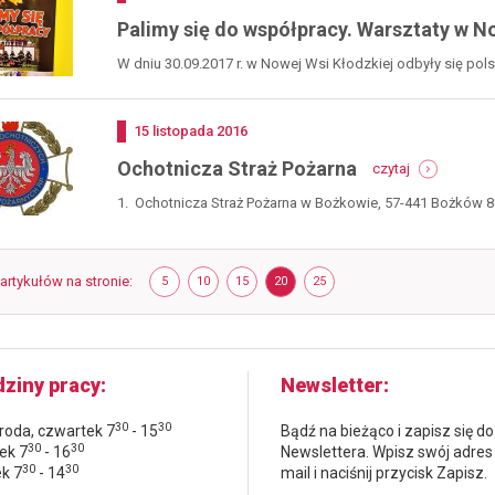
Palimy się do współpracy. Warsztaty w No
W dniu 30.09.2017 r. w Nowej Wsi Kłodzkiej odbyły się pol
młodzieżowych...
Dodano
15
listopada
2016
-
Ochotnicza Straż Pożarna
czytaj
ochotnicza
straż
1. Ochotnicza Straż Pożarna w Bożkowie, 57-441 Bożków 89g
pożarna
 artykułów na stronie
POKAŻ
ELEMENTÓW
POKAŻ
ELEMENTÓW
POKAŻ
ELEMENTÓW
POKAŻ
ELEMENTÓW
POKAŻ
ELEMENTÓW
5
10
15
20
25
NA
NA
NA
NA
NA
STRONIE
STRONIE
STRONIE
STRONIE
STRONIE
ziny pracy
Newsletter
30
30
środa, czwartek 7
- 15
Bądź na bieżąco i zapisz się do
30
30
ek 7
- 16
Newslettera. Wpisz swój adres
30
30
ek 7
- 14
mail i naciśnij przycisk Zapisz.