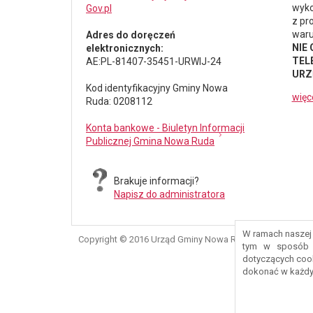
wyko
Gov.pl
z pr
waru
Adres do doręczeń
NIE
elektronicznych:
TELE
AE:PL-81407-35451-URWIJ-24
URZ
Kod identyfikacyjny Gminy Nowa
więc
Ruda: 0208112
Konta bankowe - Biuletyn Informacji
Publicznej Gmina Nowa Ruda
Brakuje informacji?
Napisz do administratora
W ramach naszej 
Copyright © 2016 Urząd Gminy Nowa Ruda
tym w sposób d
dotyczących coo
dokonać w każdy