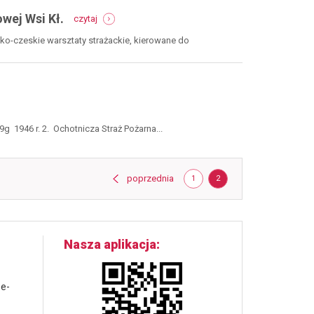
nowej
pożarnej
remizy
-
w
wej Wsi Kł.
czytaj
palimy
nowej
się
wsi
sko-czeskie warsztaty strażackie, kierowane do
do
kłodzkiej
współpracy.
warsztaty
w
nowej
wsi
kł.
 1946 r. 2. Ochotnicza Straż Pożarna...
Strona
strona
poprzednia
STRONA
STRONA
1
2
Nasza aplikacja
 e-