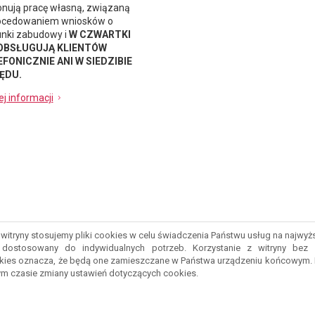
nują pracę własną, związaną
ocedowaniem wniosków o
nki zabudowy i
W CZWARTKI
 OBSŁUGUJĄ KLIENTÓW
FONICZNIE ANI W SIEDZIBIE
ĘDU.
ej informacji
witryny stosujemy pliki cookies w celu świadczenia Państwu usług na najwy
ostosowany do indywidualnych potrzeb. Korzystanie z witryny bez 
kies oznacza, że będą one zamieszczane w Państwa urządzeniu końcowym.
m czasie zmiany ustawień dotyczących cookies.