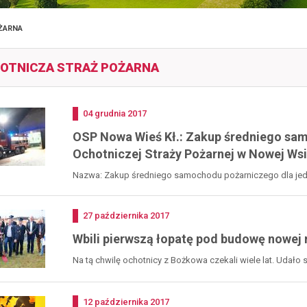
ŻARNA
OTNICZA STRAŻ POŻARNA
Dodano
04
grudnia
2017
OSP Nowa Wieś Kł.: Zakup średniego sam
Ochotniczej Straży Pożarnej w Nowej Wsi
Nazwa: Zakup średniego samochodu pożarniczego dla jedno
Wartość...
Dodano
27
października
2017
Wbili pierwszą łopatę pod budowę nowej
Na tą chwilę ochotnicy z Bożkowa czekali wiele lat. Udało s
Dodano
12
października
2017