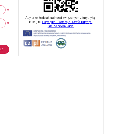
*
Aby przejść do aktualności związanych z turystyką -
*
kliknij tu:
Turystyka - Promocja - Strefa Turysty -
Gmina Nowa Ruda