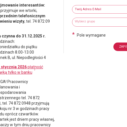
Newsletter
jmowanie interesantów:
Twój adres e-mail
 przyjmuje we wtorki,
przednim telefonicznym
Wybierz grupy tematyczne
Wpisz wyszukiwaną fraze
ieniu wizyty
, tel. 74 872 09
*
Pole wymagane
 czynna do 31.12.2025 r.
dzinach:
oniedziałku do piątku
dzinach 8.00-13.00
nek B, ul. Niepodległości 4
 stycznia 2026
płatność
wką tylko w banku
A! Pracownicy
lanowania i
spodarowania
strzennego
tel. 74 872
, tel. 74 872 0948 przyjmują
koju nr 3 w godzinach pracy
du oprócz czwartków.
rtek jest dniem pracy własnej,
naczy w tym dniu pracownicy