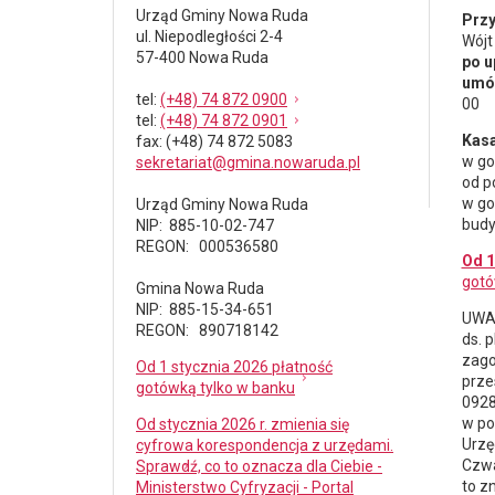
Urząd Gminy Nowa Ruda
Przy
ul. Niepodległości 2-4
Wójt
57-400 Nowa Ruda
po u
umów
tel
:
(+48) 74 872 0900
00
tel
:
(+48) 74 872 0901
Kasa
fax
: (+48) 74 872 5083
w go
sekretariat@gmina.nowaruda.pl
od p
w go
Urząd Gminy Nowa Ruda
budy
NIP: 885-10-02-747
REGON: 000536580
Od 1
gotó
Gmina Nowa Ruda
NIP: 885-15-34-651
UWAG
REGON: 890718142
ds.
p
zago
Od 1 stycznia 2026 płatność
prze
gotówką tylko w banku
0928
w po
Od stycznia 2026 r. zmienia się
Urzę
cyfrowa korespondencja z urzędami.
Czwa
Sprawdź, co to oznacza dla Ciebie -
to z
Ministerstwo Cyfryzacji - Portal