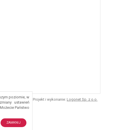
ższym poziomie, w
Projekt i wykonanie:
Logonet Sp. z o.o.
zmiany ustawień
 Możecie Państwo
ZAMKNIJ