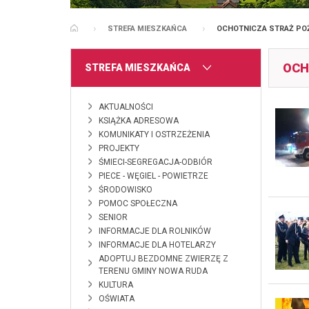
STREFA MIESZKAŃCA
OCHOTNICZA STRAŻ PO
STRONA GŁÓWNA
OCH
MENU
STREFA MIESZKAŃCA
AKTUALNOŚCI
KSIĄŻKA ADRESOWA
KOMUNIKATY I OSTRZEŻENIA
PROJEKTY
ŚMIECI-SEGREGACJA-ODBIÓR
PIECE - WĘGIEL - POWIETRZE
ŚRODOWISKO
POMOC SPOŁECZNA
SENIOR
INFORMACJE DLA ROLNIKÓW
INFORMACJE DLA HOTELARZY
ADOPTUJ BEZDOMNE ZWIERZĘ Z
TERENU GMINY NOWA RUDA
KULTURA
OŚWIATA