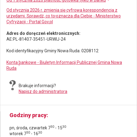
Od stycznia 2026 r. zmienia się cyfrowa korespondencja z
urzędami. Sprawdź, co to oznacza dla Ciebie - Ministerstwo
Cyfryzacji - Portal Gov.pl
Adres do doręczeń elektronicznych:
AE:PL-81407-35451-URWIJ-24
Kod identyfikacyjny Gminy Nowa Ruda: 0208112
Konta bankowe - Biuletyn Informacji Publicznej Gmina Nowa
Ruda
Brakuje informacji?
Napisz do administratora
Godziny pracy
30
30
pn, środa, czwartek 7
- 15
30
30
wtorek 7
- 16