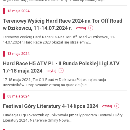
w
świerkach
Dodano
13
maja
2024
1
Terenowy Wyścig Hard Race 2024 na Tor Off Road
czerwca
2024
-
w Dzikowcu, 11-14.07.2024 r.
czytaj
r.
terenowy
wyścig
Terenowy Wyścig Hard Race 2024 na Tor Off Road w Dzikowcu, 11-
hard
14.07.2024 r. Hard Race 2023 okazał się strzałem w...
race
2024
Dodano
13
maja
2024
na
Hard Race H5 ATV PL - II Runda Polskiej Ligi ATV
tor
off
-
17-18 maja 2024
czytaj
road
hard
w
race
17-18 maja 2024 , Tor Off Road w Dzikowcu Piątek: rejestracja
dzikowcu,
h5
uczestników + zapoznanie z trasą na quadzie (nie...
11-
atv
14.07.2024
pl
Dodano
08
maja
2024
r.
-
-
Festiwal Góry Literatury 4-14 lipca 2024
ii
czytaj
festiwal
runda
góry
Fundacja Olgi Tokarczuk opublikowała już cały program Festiwalu Góry
polskiej
literatury
Literatury 2024 . Na terenie Gminy Nowa...
ligi
4-
atv