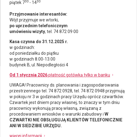
30
30
piątek 7
- 14
Przyjmowanie interesantów:
Wójt przyjmuje we wtorki,
po uprzednim telefonicznym
umówieniu wizyty
, tel. 74 872 09 00
Kasa czynna do 31.12.2025 r.
w godzinach:
od poniedziałku do piątku
w godzinach 8.00-13.00
budynek B, ul. Niepodległości 4
Od 1 stycznia 2026
płatność gotówką tylko w banku
UWAGA! Pracownicy ds.
planowania i zagospodarowania
przestrzennego
tel. 74 872 0928, tel. 74 872 0948 przyjmują
w pokoju nr 3 w godzinach pracy Urzędu oprócz czwartków.
Czwartek jest dniem pracy własnej, to znaczy w tym dniu
pracownicy wykonują pracę własną, związaną z
procedowaniem wniosków o warunki zabudowy i
W
CZWARTKI NIE OBSŁUGUJĄ KLIENTÓW TELEFONICZNIE
ANI W SIEDZIBIE URZĘDU.
więcej informacji