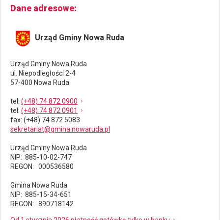
Dane adresowe
Urząd Gminy Nowa Ruda
Urząd Gminy Nowa Ruda
ul. Niepodległości 2-4
57-400 Nowa Ruda
tel
:
(+48) 74 872 0900
tel
:
(+48) 74 872 0901
fax
: (+48) 74 872 5083
sekretariat@gmina.nowaruda.pl
Urząd Gminy Nowa Ruda
NIP: 885-10-02-747
REGON: 000536580
Gmina Nowa Ruda
NIP: 885-15-34-651
REGON: 890718142
Od 1 stycznia 2026 płatność gotówką tylko w banku