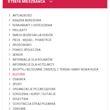
MENU
STREFA MIESZKAŃCA
AKTUALNOŚCI
KSIĄŻKA ADRESOWA
KOMUNIKATY I OSTRZEŻENIA
PROJEKTY
ŚMIECI-SEGREGACJA-ODBIÓR
PIECE - WĘGIEL - POWIETRZE
ŚRODOWISKO
POMOC SPOŁECZNA
SENIOR
INFORMACJE DLA ROLNIKÓW
INFORMACJE DLA HOTELARZY
ADOPTUJ BEZDOMNE ZWIERZĘ Z TERENU GMINY NOWA RUDA
KULTURA
OŚWIATA
SPORT
ORGANIZACJE POZARZĄDOWE
SZKOLENIA / KURSY / DOTACJE
SOŁECTWA
OCHOTNICZA STRAŻ POŻARNA
ZDROWIE