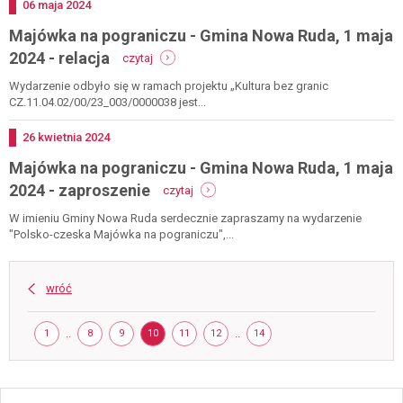
14
17-
Dodano
06
maja
2024
lipca
18
Majówka na pograniczu - Gmina Nowa Ruda, 1 maja
2024
maja
-
2024
2024 - relacja
czytaj
majówka
na
Wydarzenie odbyło się w ramach projektu „Kultura bez granic
pograniczu
CZ.11.04.02/00/23_003/0000038 jest...
-
gmina
Dodano
26
kwietnia
2024
nowa
Majówka na pograniczu - Gmina Nowa Ruda, 1 maja
ruda,
1
-
2024 - zaproszenie
czytaj
maja
majówka
2024
na
W imieniu Gminy Nowa Ruda serdecznie zapraszamy na wydarzenie
-
pograniczu
"Polsko-czeska Majówka na pograniczu",...
relacja
-
gmina
nowa
wróć
ruda,
1
Strona
maja
STRONA
..
STRONA
STRONA
STRONA
STRONA
STRONA
..
STRONA
1
8
9
10
11
12
14
2024
-
zaproszenie