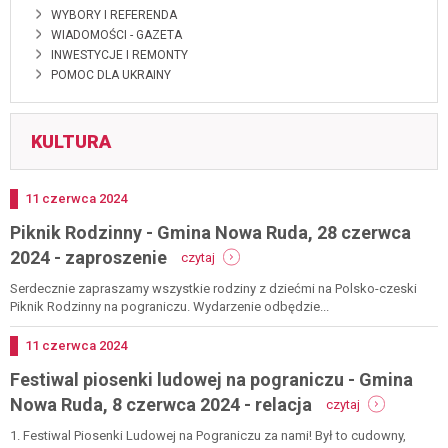
WYBORY I REFERENDA
WIADOMOŚCI - GAZETA
INWESTYCJE I REMONTY
POMOC DLA UKRAINY
KULTURA
Dodano
11
czerwca
2024
Piknik Rodzinny - Gmina Nowa Ruda, 28 czerwca
-
2024 - zaproszenie
czytaj
piknik
rodzinny
Serdecznie zapraszamy wszystkie rodziny z dziećmi na Polsko-czeski
-
Piknik Rodzinny na pograniczu. Wydarzenie odbędzie...
gmina
nowa
Dodano
11
czerwca
2024
ruda,
Festiwal piosenki ludowej na pograniczu - Gmina
28
czerwca
-
Nowa Ruda, 8 czerwca 2024 - relacja
czytaj
2024
festiwal
-
piosenki
1. Festiwal Piosenki Ludowej na Pograniczu za nami! Był to cudowny,