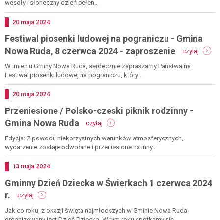
zaproszenie
ludowej
wesoły i słoneczny dzień pełen...
na
pograniczu
Dodano
20
maja
2024
-
Festiwal piosenki ludowej na pograniczu - Gmina
gmina
nowa
-
Nowa Ruda, 8 czerwca 2024 - zaproszenie
czytaj
ruda,
festiwa
8
piosen
W imieniu Gminy Nowa Ruda, serdecznie zapraszamy Państwa na
czerwca
ludowe
Festiwal piosenki ludowej na pograniczu, który...
2024
na
-
pogran
Dodano
20
maja
2024
relacja
-
Przeniesione / Polsko-czeski piknik rodzinny -
gmina
nowa
-
Gmina Nowa Ruda
czytaj
ruda,
przeniesione
8
/
Edycja: Z powodu niekorzystnych warunków atmosferycznych,
czerwc
polsko-
wydarzenie zostaje odwołane i przeniesione na inny...
2024
czeski
-
piknik
Dodano
13
maja
2024
zapros
rodzinny
Gminny Dzień Dziecka w Świerkach 1 czerwca 2024
-
gmina
-
r.
czytaj
nowa
gminny
ruda
dzień
Jak co roku, z okazji święta najmłodszych w Gminie Nowa Ruda
dziecka
organizowany jest Dzień Dziecka. W tym roku spotkamy się...