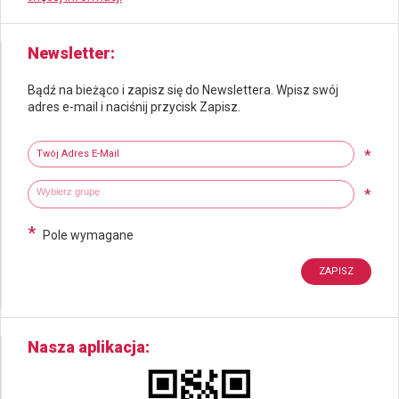
Newsletter
Bądź na bieżąco i zapisz się do Newslettera. Wpisz swój
adres e-mail i naciśnij przycisk Zapisz.
Newsletter
Twój adres e-mail
*
Wybierz grupy tematyczne
Wpisz wyszukiwaną fraze
*
*
Pole wymagane
Nasza aplikacja