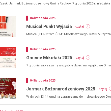
zeski Jarmark Bożonarodzeniowy Gminy Radków 7 grudnia 2025 r., niedziela g
Dodano
04
listopada
2025
-
Musical Punkt Wyjścia
czytaj
musical
punkt
Musical „PUNKt WYJŚCIA” Młodzieżowego Teatru Muzycznego 
wyjścia
Dodano
04
listopada
2025
-
Gminne Mikołaki 2025
czytaj
gminne
mikołaki
7 grudnia zapraszamy wszystkie dzieci na wyjątkowe Gmi
2025
radości,...
Dodano
04
listopada
2025
-
Jarmark Bożonarodzeniowy 2025
czytaj
ja
bo
W dniach 13-14 grudnia zapraszamy do malowniczego Do
20
czas zwalnia,...