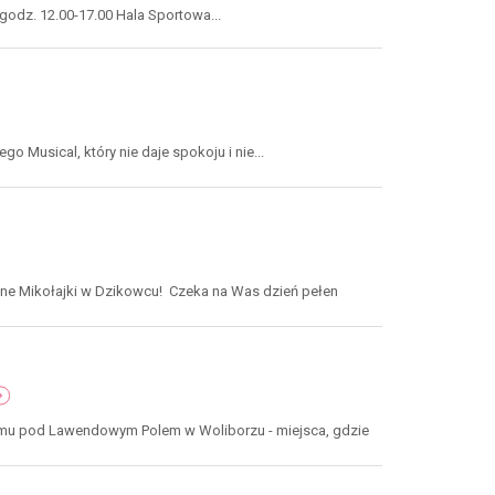
bożonarodzeniowy
13
odz. 12.00-17.00 Hala Sportowa...
-
grudnia
gmina
2025
radków,
-
7
zaproszenie
grudnia
2025
-
Musical, który nie daje spokoju i nie...
zaproszenie
nne Mikołajki w Dzikowcu! Czeka na Was dzień pełen
rmark
żonarodzeniowy
mu pod Lawendowym Polem w Woliborzu - miejsca, gdzie
25