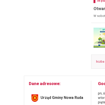
Doda
06
pa
Otwar
W sobotę
liczba
Dane adresowe
God
pn, 
Urząd Gminy Nowa Ruda
wtor
piąt