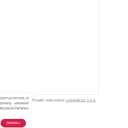
ższym poziomie, w
Projekt i wykonanie:
Logonet Sp. z o.o.
zmiany ustawień
 Możecie Państwo
ZAMKNIJ