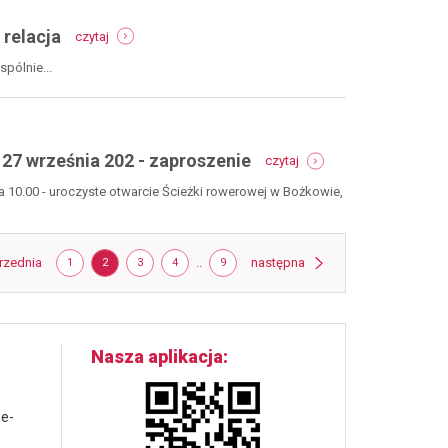
-
 relacja
czytaj
otwarcie
ścieżki
pólnie...
rowerowej
w
bożkowie
-
-
27
 27 września 202 - zaproszenie
czytaj
otwarcie
września
ścieżki
2025
 10.00 - uroczyste otwarcie Ścieżki rowerowej w Bożkowie,
rowerowej
-
w
relacja
bożkowie
strona
-
strona
rzednia
STRONA
STRONA
STRONA
STRONA
..
STRONA
następna
1
2
3
4
9
27
września
202
-
zaproszenie
Nasza aplikacja
 e-