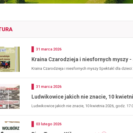
TURA
Dodano
31
marca
2026
Kraina Czarodzieja i niesfornych myszy - 
Kraina Czarodzieja i niesfornych myszy Spektakl dla dzieci 2
Dodano
31
marca
2026
Ludwikowice jakich nie znacie, 10 kwietn
Ludwikowice jakich nie znacie, 10 kwietnia 2026, godz. 17.
Dodano
03
lutego
2026
-