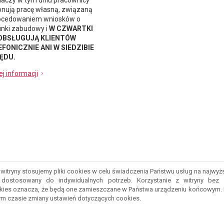
naczy w tym dniu pracownicy
nują pracę własną, związaną
ocedowaniem wniosków o
nki zabudowy i
W CZWARTKI
 OBSŁUGUJĄ KLIENTÓW
FONICZNIE ANI W SIEDZIBIE
ĘDU.
ej informacji
witryny stosujemy pliki cookies w celu świadczenia Państwu usług na najwy
ostosowany do indywidualnych potrzeb. Korzystanie z witryny bez 
kies oznacza, że będą one zamieszczane w Państwa urządzeniu końcowym.
m czasie zmiany ustawień dotyczących cookies.