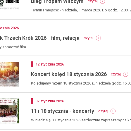
Bieg Tropem Wilczym
czytaj
bieg
tropem
Termin i miejsce: - niedziela, 1 marca 2026 r. o godz. 12.00, W
wilczym
no
ycznia
2026
-
 Trzech Króli 2026 - film, relacja
czytaj
orszak
trzech
 by zobaczyć film
króli
2026
-
Dodano
12
stycznia
2026
film,
-
relacja
Koncert kolęd 18 stycznia 2026
czytaj
konce
kolęd
Kolędujemy razem 18 stycznia 2026 r., niedziela godz. 16.0
18
stycz
2026
Dodano
07
stycznia
2026
-
11 i 18 stycznia - koncerty
czytaj
11
i
W niedzielę, 11 stycznia 2026 serdecznie zapraszamy na k
18
11.30, po...
stycznia