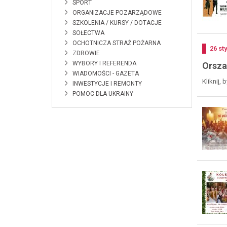
SPORT
ORGANIZACJE POZARZĄDOWE
SZKOLENIA / KURSY / DOTACJE
SOŁECTWA
OCHOTNICZA STRAŻ POŻARNA
Doda
26
st
ZDROWIE
WYBORY I REFERENDA
Orszak
WIADOMOŚCI - GAZETA
Kliknij,
INWESTYCJE I REMONTY
POMOC DLA UKRAINY