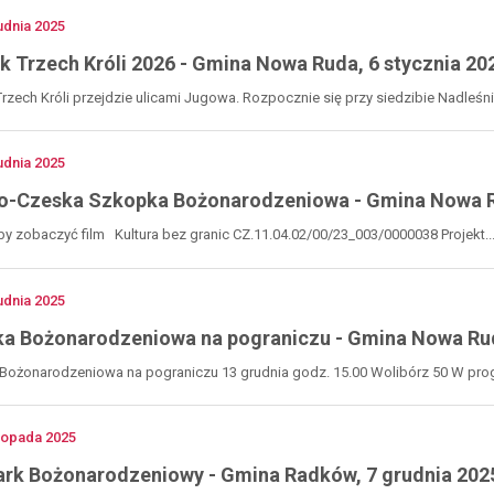
-
no
udnia
2025
koncerty
k Trzech Króli 2026 - Gmina Nowa Ruda, 6 stycznia 20
rzech Króli przejdzie ulicami Jugowa. Rozpocznie się przy siedzibie Nadleśnic
no
udnia
2025
o-Czeska Szkopka Bożonarodzeniowa - Gmina Nowa Ruda
 by zobaczyć film Kultura bez granic CZ.11.04.02/00/23_003/0000038 Projekt..
no
udnia
2025
a Bożonarodzeniowa na pograniczu - Gmina Nowa Ruda
Bożonarodzeniowa na pograniczu 13 grudnia godz. 15.00 Wolibórz 50 W progr
no
stopada
2025
rk Bożonarodzeniowy - Gmina Radków, 7 grudnia 2025