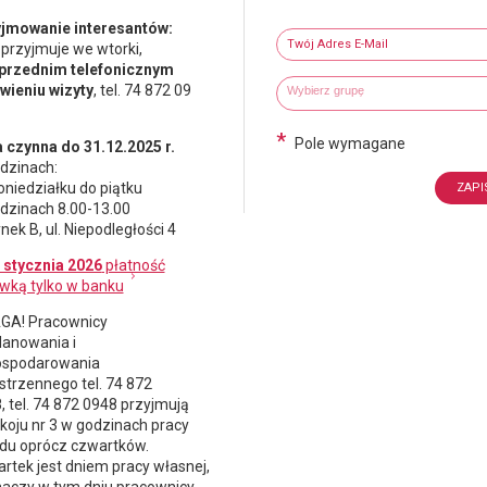
Newsletter
jmowanie interesantów:
Twój adres e-mail
 przyjmuje we wtorki,
przednim telefonicznym
Wybierz grupy tematyczne
Wpisz wyszukiwaną fraze
ieniu wizyty
, tel. 74 872 09
*
Pole wymagane
 czynna do 31.12.2025 r.
dzinach:
oniedziałku do piątku
dzinach 8.00-13.00
nek B, ul. Niepodległości 4
 stycznia 2026
płatność
wką tylko w banku
A! Pracownicy
lanowania i
spodarowania
strzennego
tel. 74 872
, tel. 74 872 0948 przyjmują
koju nr 3 w godzinach pracy
du oprócz czwartków.
rtek jest dniem pracy własnej,