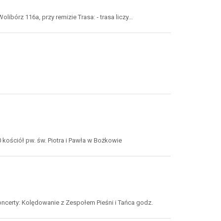
olibórz 116a, przy remizie Trasa: - trasa liczy...
rt
0 kościół pw. św. Piotra i Pawła w Bożkowie
nia
oncerty: Kolędowanie z Zespołem Pieśni i Tańca godz.