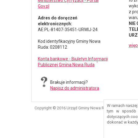
to z
Ministerstwo Cyfryzacji - Portal
wyko
Gov.pl
z pr
waru
Adres do doręczeń
NIE
elektronicznych:
TELE
AE:PL-81407-35451-URWIJ-24
URZ
Kod identyfikacyjny Gminy Nowa
więc
Ruda: 0208112
Konta bankowe - Biuletyn Informacji
Publicznej Gmina Nowa Ruda
Brakuje informacji?
Napisz do administratora
W ramach naszej 
Copyright © 2016 Urząd Gminy Nowa Ruda
tym w sposób d
dotyczących coo
dokonać w każdy