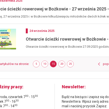
no
ździernika
2025
cie ścieżki rowerowej w Bożkowie - 27 września 2025 -
, 27 września 2025 r. w Bożkowie kilkudziesięciu miłośników dwóch kółek ws
Dodano
24
września
2025
Otwarcie ścieżki rowerowej w Bożkowie -
Otwarcie ścieżki rowerowej w Bożkowie 27.09.2025 godzina
start...
Strona
 artykułów na stronie
POKAŻ
ELEMENTÓW
POKAŻ
ELEMENTÓW
POKAŻ
ELEMENTÓW
POKAŻ
ELEMENTÓW
POKAŻ
ELEMENTÓW
pop
5
10
15
20
25
NA
NA
NA
NA
NA
STRONIE
STRONIE
STRONIE
STRONIE
STRONIE
ziny pracy
Newsletter
30
30
środa, czwartek 7
- 15
Bądź na bieżąco i zapisz się do
30
30
ek 7
- 16
Newslettera. Wpisz swój adres
30
30
ek 7
- 14
mail i naciśnij przycisk Zapisz.