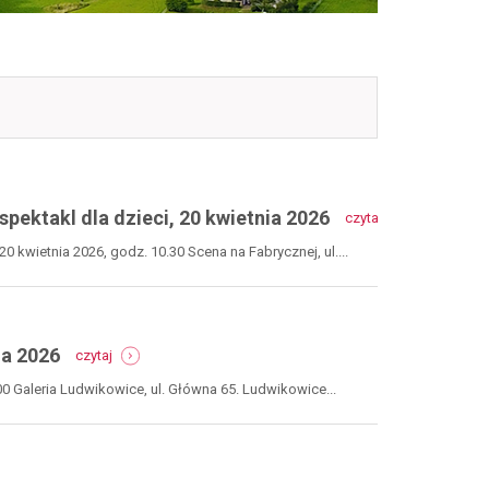
-
spektakl dla dzieci, 20 kwietnia 2026
czytaj
kraina
czarodzieja
0 kwietnia 2026, godz. 10.30 Scena na Fabrycznej, ul....
i
niesfornych
myszy
-
-
spektakl
ia 2026
czytaj
ludwikowice
dla
jakich
dzieci,
00 Galeria Ludwikowice, ul. Główna 65. Ludwikowice...
nie
20
znacie,
kwietnia
10
2026
kwietnia
2026