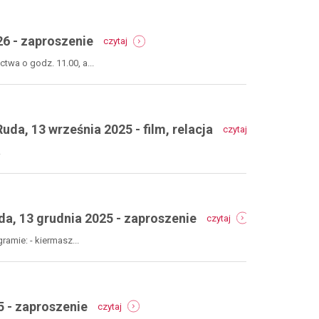
-
26 - zaproszenie
czytaj
orszak
trzech
twa o godz. 11.00, a...
króli
2026
-
gmina
-
nowa
, 13 września 2025 - film, relacja
czytaj
polsko-
ruda,
czeska
6
.
szkopka
stycznia
bożonarodzenio
2026
-
-
gmina
zaproszenie
-
nowa
, 13 grudnia 2025 - zaproszenie
czytaj
szopka
ruda,
bożonarodzeniowa
13
amie: - kiermasz...
na
września
pograniczu
2025
-
-
gmina
film,
-
nowa
relacja
 - zaproszenie
czytaj
jarmark
ruda,