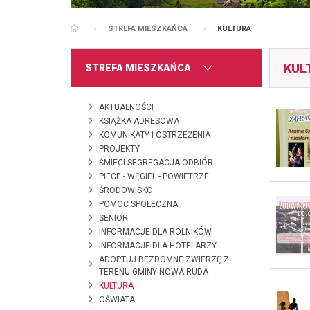
STREFA MIESZKAŃCA
KULTURA
STRONA GŁÓWNA
KUL
MENU
STREFA MIESZKAŃCA
AKTUALNOŚCI
KSIĄŻKA ADRESOWA
KOMUNIKATY I OSTRZEŻENIA
PROJEKTY
ŚMIECI-SEGREGACJA-ODBIÓR
PIECE - WĘGIEL - POWIETRZE
ŚRODOWISKO
POMOC SPOŁECZNA
SENIOR
INFORMACJE DLA ROLNIKÓW
INFORMACJE DLA HOTELARZY
ADOPTUJ BEZDOMNE ZWIERZĘ Z
TERENU GMINY NOWA RUDA
KULTURA
OŚWIATA