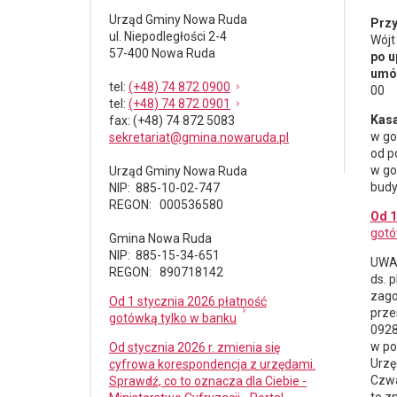
Urząd Gminy Nowa Ruda
Przy
ul. Niepodległości 2-4
Wójt
57-400 Nowa Ruda
po u
umów
tel
:
(+48) 74 872 0900
00
tel
:
(+48) 74 872 0901
Kasa
fax
: (+48) 74 872 5083
w go
sekretariat@gmina.nowaruda.pl
od p
w go
Urząd Gminy Nowa Ruda
budy
NIP: 885-10-02-747
REGON: 000536580
Od 1
gotó
Gmina Nowa Ruda
NIP: 885-15-34-651
UWAG
REGON: 890718142
ds.
p
zago
Od 1 stycznia 2026 płatność
prze
gotówką tylko w banku
0928
w po
Od stycznia 2026 r. zmienia się
Urzę
cyfrowa korespondencja z urzędami.
Czwa
Sprawdź, co to oznacza dla Ciebie -