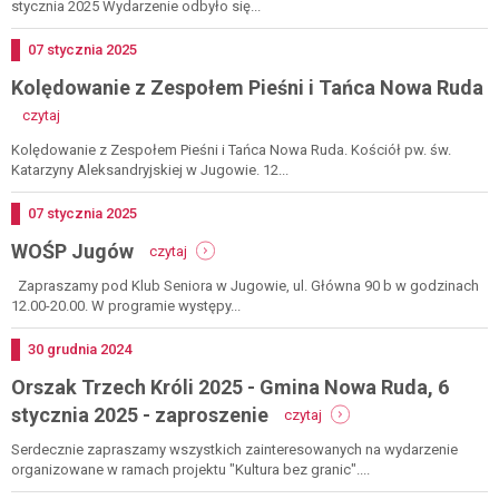
2025
króli
stycznia 2025 Wydarzenie odbyło się...
-
2025
relacja
-
Dodano
07
stycznia
2025
gmina
Kolędowanie z Zespołem Pieśni i Tańca Nowa Ruda
nowa
ruda,
-
czytaj
6
kolędowanie
stycznia
z
Kolędowanie z Zespołem Pieśni i Tańca Nowa Ruda. Kościół pw. św.
2025
zespołem
Katarzyny Aleksandryjskiej w Jugowie. 12...
-
pieśni
relacja
i
Dodano
07
stycznia
2025
tańca
-
WOŚP Jugów
nowa
czytaj
wośp
ruda
jugów
Zapraszamy pod Klub Seniora w Jugowie, ul. Główna 90 b w godzinach
12.00-20.00. W programie występy...
Dodano
30
grudnia
2024
Orszak Trzech Króli 2025 - Gmina Nowa Ruda, 6
-
stycznia 2025 - zaproszenie
czytaj
orszak
trzech
Serdecznie zapraszamy wszystkich zainteresowanych na wydarzenie
króli
organizowane w ramach projektu "Kultura bez granic"....
2025