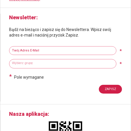
Newsletter
Bądź na bieżąco i zapisz się do Newslettera. Wpisz swój
adres e-mail i naciśnij przycisk Zapisz.
Newsletter
Twój adres e-mail
*
Wybierz grupy tematyczne
Wpisz wyszukiwaną fraze
*
*
Pole wymagane
Nasza aplikacja