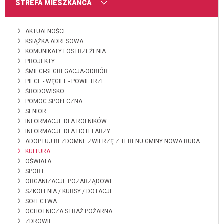
MENU
STREFA MIESZKAŃCA
AKTUALNOŚCI
KSIĄŻKA ADRESOWA
KOMUNIKATY I OSTRZEŻENIA
PROJEKTY
ŚMIECI-SEGREGACJA-ODBIÓR
PIECE - WĘGIEL - POWIETRZE
ŚRODOWISKO
POMOC SPOŁECZNA
SENIOR
INFORMACJE DLA ROLNIKÓW
INFORMACJE DLA HOTELARZY
ADOPTUJ BEZDOMNE ZWIERZĘ Z TERENU GMINY NOWA RUDA
KULTURA
OŚWIATA
SPORT
ORGANIZACJE POZARZĄDOWE
SZKOLENIA / KURSY / DOTACJE
SOŁECTWA
OCHOTNICZA STRAŻ POŻARNA
ZDROWIE