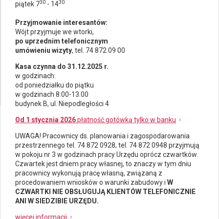
30
30
piątek 7
- 14
Przyjmowanie interesantów:
Wójt przyjmuje we wtorki,
po uprzednim telefonicznym
umówieniu wizyty
, tel. 74 872 09 00
Kasa czynna do 31.12.2025 r.
w godzinach:
od poniedziałku do piątku
w godzinach 8.00-13.00
budynek B, ul. Niepodległości 4
Od 1 stycznia 2026
płatność gotówką tylko w banku
UWAGA! Pracownicy ds.
planowania i zagospodarowania
przestrzennego
tel. 74 872 0928, tel. 74 872 0948 przyjmują
w pokoju nr 3 w godzinach pracy Urzędu oprócz czwartków.
Czwartek jest dniem pracy własnej, to znaczy w tym dniu
pracownicy wykonują pracę własną, związaną z
procedowaniem wniosków o warunki zabudowy i
W
CZWARTKI NIE OBSŁUGUJĄ KLIENTÓW TELEFONICZNIE
ANI W SIEDZIBIE URZĘDU.
więcej informacji