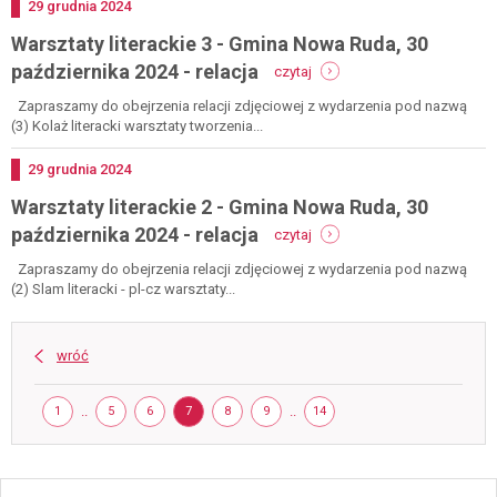
nowa
Dodano
29
grudnia
2024
ruda,
Warsztaty literackie 3 - Gmina Nowa Ruda, 30
7
grudnia
-
października 2024 - relacja
czytaj
2024
warsztaty
-
literackie
Zapraszamy do obejrzenia relacji zdjęciowej z wydarzenia pod nazwą
relacja
3
(3) Kolaż literacki warsztaty tworzenia...
-
gmina
Dodano
29
grudnia
2024
nowa
Warsztaty literackie 2 - Gmina Nowa Ruda, 30
ruda,
30
-
października 2024 - relacja
czytaj
października
warsztaty
2024
literackie
Zapraszamy do obejrzenia relacji zdjęciowej z wydarzenia pod nazwą
-
2
(2) Slam literacki - pl-cz warsztaty...
relacja
-
gmina
nowa
wróć
ruda,
30
Strona
października
STRONA
..
STRONA
STRONA
STRONA
STRONA
STRONA
..
STRONA
1
5
6
7
8
9
14
2024
-
relacja