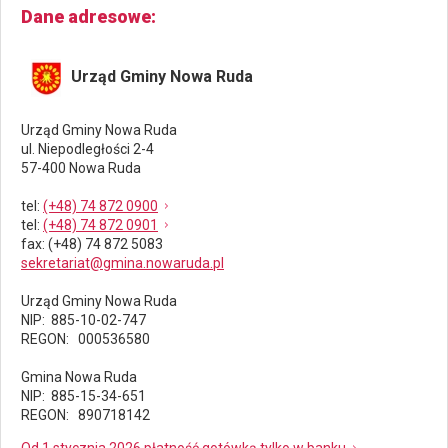
Dane adresowe
Urząd Gminy Nowa Ruda
Urząd Gminy Nowa Ruda
ul. Niepodległości 2-4
57-400 Nowa Ruda
tel
:
(+48) 74 872 0900
tel
:
(+48) 74 872 0901
fax
: (+48) 74 872 5083
sekretariat@gmina.nowaruda.pl
Urząd Gminy Nowa Ruda
NIP: 885-10-02-747
REGON: 000536580
Gmina Nowa Ruda
NIP: 885-15-34-651
REGON: 890718142
Od 1 stycznia 2026 płatność gotówką tylko w banku