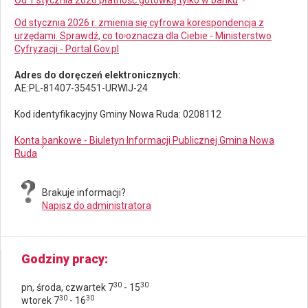
Od stycznia 2026 r. zmienia się cyfrowa korespondencja z
urzędami. Sprawdź, co to oznacza dla Ciebie - Ministerstwo
Cyfryzacji - Portal Gov.pl
Adres do doręczeń elektronicznych:
AE:PL-81407-35451-URWIJ-24
Kod identyfikacyjny Gminy Nowa Ruda: 0208112
Konta bankowe - Biuletyn Informacji Publicznej Gmina Nowa
Ruda
Brakuje informacji?
Napisz do administratora
Godziny pracy
30
30
pn, środa, czwartek 7
- 15
30
30
wtorek 7
- 16