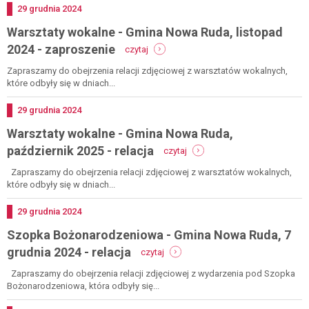
-
Dodano
29
grudnia
2024
gmina
Warsztaty wokalne - Gmina Nowa Ruda, listopad
nowa
ruda,
-
2024 - zaproszenie
czytaj
6
warsztaty
stycznia
wokalne
Zapraszamy do obejrzenia relacji zdjęciowej z warsztatów wokalnych,
2025
-
które odbyły się w dniach...
-
gmina
zaproszenie
nowa
Dodano
29
grudnia
2024
ruda,
Warsztaty wokalne - Gmina Nowa Ruda,
listopad
2024
-
październik 2025 - relacja
czytaj
-
warsztaty
zaproszenie
wokalne
Zapraszamy do obejrzenia relacji zdjęciowej z warsztatów wokalnych,
-
które odbyły się w dniach...
gmina
nowa
Dodano
29
grudnia
2024
ruda,
Szopka Bożonarodzeniowa - Gmina Nowa Ruda, 7
październik
2025
-
grudnia 2024 - relacja
czytaj
-
szopka
relacja
bożonarodzeniowa
Zapraszamy do obejrzenia relacji zdjęciowej z wydarzenia pod Szopka
-
Bożonarodzeniowa, która odbyły się...
gmina