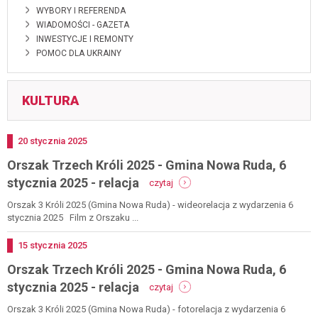
WYBORY I REFERENDA
WIADOMOŚCI - GAZETA
INWESTYCJE I REMONTY
POMOC DLA UKRAINY
KULTURA
Dodano
20
stycznia
2025
Orszak Trzech Króli 2025 - Gmina Nowa Ruda, 6
-
stycznia 2025 - relacja
czytaj
orszak
trzech
Orszak 3 Króli 2025 (Gmina Nowa Ruda) - wideorelacja z wydarzenia 6
króli
stycznia 2025 Film z Orszaku ...
2025
-
Dodano
15
stycznia
2025
gmina
Orszak Trzech Króli 2025 - Gmina Nowa Ruda, 6
nowa
ruda,
-
stycznia 2025 - relacja
czytaj
6
orszak
stycznia
trzech
Orszak 3 Króli 2025 (Gmina Nowa Ruda) - fotorelacja z wydarzenia 6