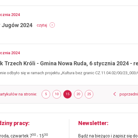
15-
16
czerwca
no
ycznia
2024
2024
-
 Jugów 2024
czytaj
wośp
jugów
2024
no
ycznia
2024
k Trzech Króli - Gmina Nowa Ruda, 6 stycznia 2024 - re
ie odbyło się w ramach projektu „Kultura bez granic CZ.11.04.02/00/23_003/0
Strona
 artykułów na stronie
POKAŻ
ELEMENTÓW
POKAŻ
ELEMENTÓW
POKAŻ
ELEMENTÓW
POKAŻ
ELEMENTÓW
POKAŻ
ELEMENTÓW
poprzedn
5
10
15
20
25
NA
NA
NA
NA
NA
STRONIE
STRONIE
STRONIE
STRONIE
STRONIE
ziny pracy
Newsletter
30
30
środa, czwartek 7
- 15
Bądź na bieżąco i zapisz się do