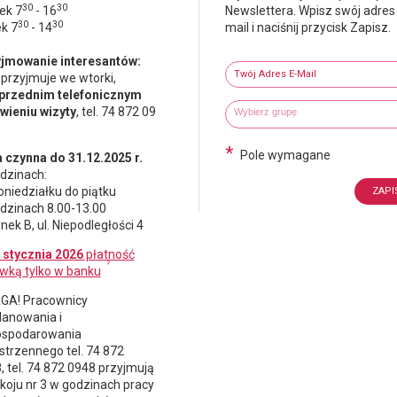
30
30
ek 7
- 16
Newslettera. Wpisz swój adres
30
30
ek 7
- 14
mail i naciśnij przycisk Zapisz.
Newsletter
jmowanie interesantów:
Twój adres e-mail
 przyjmuje we wtorki,
przednim telefonicznym
Wybierz grupy tematyczne
Wpisz wyszukiwaną fraze
ieniu wizyty
, tel. 74 872 09
*
Pole wymagane
 czynna do 31.12.2025 r.
dzinach:
oniedziałku do piątku
dzinach 8.00-13.00
nek B, ul. Niepodległości 4
 stycznia 2026
płatność
wką tylko w banku
A! Pracownicy
lanowania i
spodarowania
strzennego
tel. 74 872
, tel. 74 872 0948 przyjmują
koju nr 3 w godzinach pracy