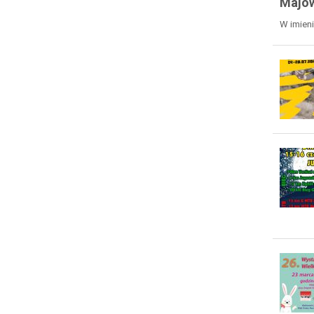
Majów
W imien