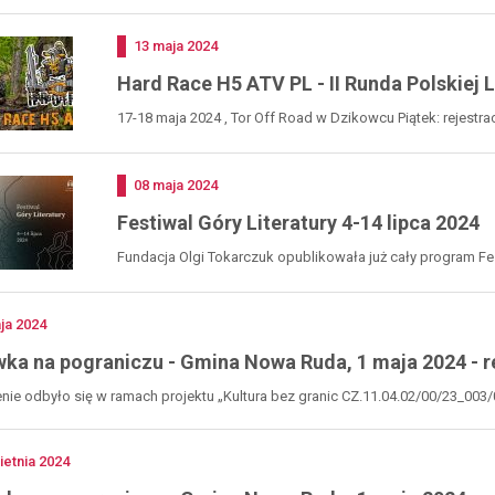
w...
race
2024
Dodano
13
maja
2024
na
tor
Hard Race H5 ATV PL - II Runda Polskiej 
off
road
17-18 maja 2024 , Tor Off Road w Dzikowcu Piątek: rejestrac
w
dzikowcu,
11-
Dodano
08
maja
2024
14.07.2024
r.
Festiwal Góry Literatury 4-14 lipca 2024
Fundacja Olgi Tokarczuk opublikowała już cały program Fest
no
ja
2024
ka na pograniczu - Gmina Nowa Ruda, 1 maja 2024 - r
ie odbyło się w ramach projektu „Kultura bez granic CZ.11.04.02/00/23_003/0
no
ietnia
2024