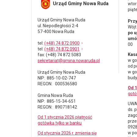
Urząd Gminy Nowa Ruda
wtor
piąt
Urząd Gminy Nowa Ruda
Przy
ul. Niepodległości 2-4
Wójt
57-400 Nowa Ruda
po u
umów
tel
:
(+48) 74 872 0900
00
tel
:
(+48) 74 872 0901
Kasa
fax
: (+48) 74 872 5083
w go
sekretariat@gmina.nowaruda.pl
od p
w go
Urząd Gminy Nowa Ruda
budy
NIP: 885-10-02-747
REGON: 000536580
Od 1
gotó
Gmina Nowa Ruda
NIP: 885-15-34-651
UWAG
REGON: 890718142
ds.
p
zago
Od 1 stycznia 2026 płatność
prze
gotówką tylko w banku
0928
w po
Od stycznia 2026 r. zmienia się