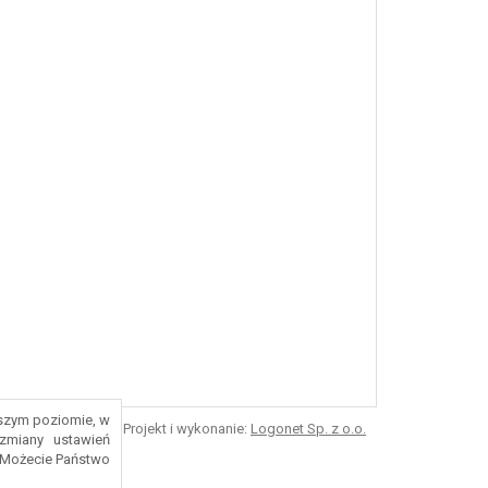
ższym poziomie, w
Projekt i wykonanie:
Logonet Sp. z o.o.
zmiany ustawień
 Możecie Państwo