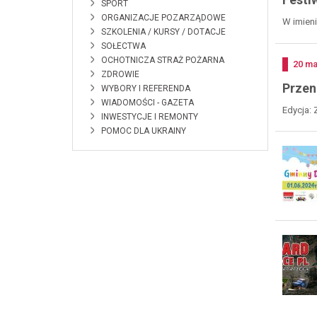
SPORT
ORGANIZACJE POZARZĄDOWE
W imieni
SZKOLENIA / KURSY / DOTACJE
SOŁECTWA
OCHOTNICZA STRAŻ POŻARNA
Doda
20
ma
ZDROWIE
Przen
WYBORY I REFERENDA
WIADOMOŚCI - GAZETA
Edycja: 
INWESTYCJE I REMONTY
POMOC DLA UKRAINY