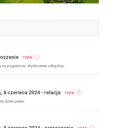
-
roszenie
czytaj
piknik
rodzinny
y na pograniczu. Wydarzenie odbędzie...
-
gmina
nowa
ruda,
-
28
 8 czerwca 2024 - relacja
czytaj
festiwal
czerwca
piosenki
2024
y dzień pełen...
ludowej
-
na
zaproszenie
pograniczu
-
-
gmina
, 8 czerwca 2024 - zaproszenie
czytaj