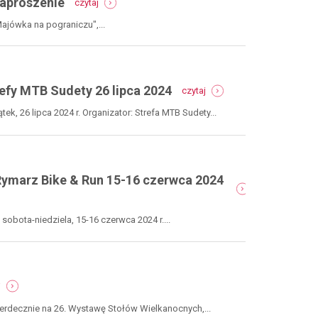
zaproszenie
czytaj
majówka
1
na
maja
jówka na pograniczu",...
pograniczu
2024
-
-
gmina
relacja
nowa
-
ruda,
efy MTB Sudety 26 lipca 2024
czytaj
trans
1
sudety
maja
k, 26 lipca 2024 r. Organizator: Strefa MTB Sudety...
-
2024
górski
-
rajd
zaproszenie
rowerowy
strefy
ymarz Bike & Run 15-16 czerwca 2024
mtb
sudety
26
bota-niedziela, 15-16 czerwca 2024 r....
lipca
2024
-
j
26.
wystawa
rdecznie na 26. Wystawę Stołów Wielkanocnych,...