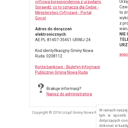
Urzę
cyfrowa korespondencja z urzędami.
Czwa
Sprawdź, co to oznacza dla Ciebie -
to z
Ministerstwo Cyfryzacji - Portal
wyko
Gov.pl
z pr
waru
Adres do doręczeń
NIE
elektronicznych:
TELE
AE:PL-81407-35451-URWIJ-24
URZ
Kod identyfikacyjny Gminy Nowa
więc
Ruda: 0208112
Konta bankowe - Biuletyn Informacji
Publicznej Gmina Nowa Ruda
Brakuje informacji?
Napisz do administratora
W ramach naszej 
Copyright © 2016 Urząd Gminy Nowa Ruda
tym w sposób d
dotyczących coo
dokonać w każdy