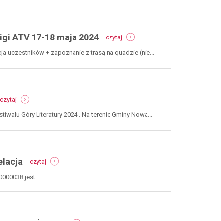
-
Ligi ATV 17-18 maja 2024
czytaj
hard
race
ja uczestników + zapoznanie z trasą na quadzie (nie...
h5
atv
pl
-
-
ii
czytaj
festiwal
runda
góry
polskiej
iwalu Góry Literatury 2024 . Na terenie Gminy Nowa...
literatury
ligi
4-
atv
14
17-
lipca
18
2024
-
maja
elacja
czytaj
majówka
2024
na
000038 jest...
pograniczu
-
gmina
nowa
-
ruda,