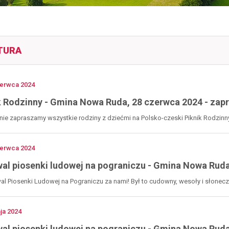
TURA
no
erwca
2024
k Rodzinny - Gmina Nowa Ruda, 28 czerwca 2024 - zap
ie zapraszamy wszystkie rodziny z dziećmi na Polsko-czeski Piknik Rodzinn
no
erwca
2024
wal piosenki ludowej na pograniczu - Gmina Nowa Ruda,
wal Piosenki Ludowej na Pograniczu za nami! Był to cudowny, wesoły i słoneczn
no
ja
2024
wal piosenki ludowej na pograniczu - Gmina Nowa Ruda