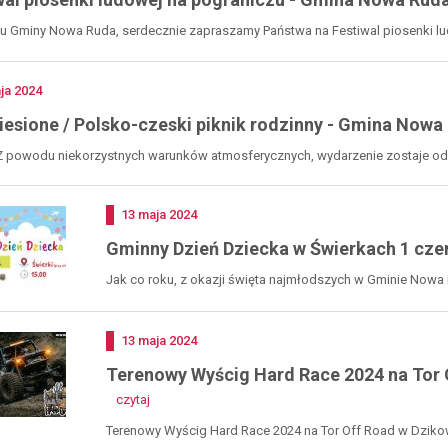
u Gminy Nowa Ruda, serdecznie zapraszamy Państwa na Festiwal piosenki ludo
no
ja
2024
iesione / Polsko-czeski piknik rodzinny - Gmina Nowa
Z powodu niekorzystnych warunków atmosferycznych, wydarzenie zostaje odwo
Dodano
13
maja
2024
Gminny Dzień Dziecka w Świerkach 1 czer
Jak co roku, z okazji święta najmłodszych w Gminie Nowa
spotkamy się...
Dodano
13
maja
2024
Terenowy Wyścig Hard Race 2024 na Tor O
-
czytaj
terenowy
wyścig
Terenowy Wyścig Hard Race 2024 na Tor Off Road w Dzikowc
hard