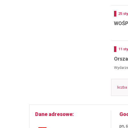
Doda
25
st
WOŚP
Doda
11
st
Orsza
Wydarzen
liczba
Dane adresowe
God
pn, 