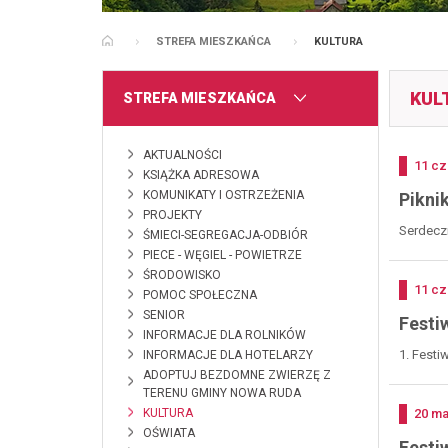
STREFA MIESZKAŃCA
KULTURA
STRONA GŁÓWNA
KUL
MENU
STREFA MIESZKAŃCA
AKTUALNOŚCI
Doda
11
cz
KSIĄŻKA ADRESOWA
KOMUNIKATY I OSTRZEŻENIA
Pikni
PROJEKTY
Serdeczn
ŚMIECI-SEGREGACJA-ODBIÓR
PIECE - WĘGIEL - POWIETRZE
ŚRODOWISKO
Doda
11
cz
POMOC SPOŁECZNA
SENIOR
Festi
INFORMACJE DLA ROLNIKÓW
1. Festi
INFORMACJE DLA HOTELARZY
ADOPTUJ BEZDOMNE ZWIERZĘ Z
TERENU GMINY NOWA RUDA
KULTURA
Doda
20
ma
OŚWIATA
Festi