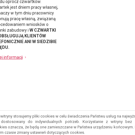
du oprócz czwartków.
rtek jest dniem pracy własnej,
naczy w tym dniu pracownicy
nują pracę własną, związaną
ocedowaniem wniosków o
nki zabudowy i
W CZWARTKI
 OBSŁUGUJĄ KLIENTÓW
FONICZNIE ANI W SIEDZIBIE
ĘDU.
ej informacji
witryny stosujemy pliki cookies w celu świadczenia Państwu usług na najwy
ostosowany do indywidualnych potrzeb. Korzystanie z witryny bez 
kies oznacza, że będą one zamieszczane w Państwa urządzeniu końcowym.
m czasie zmiany ustawień dotyczących cookies.