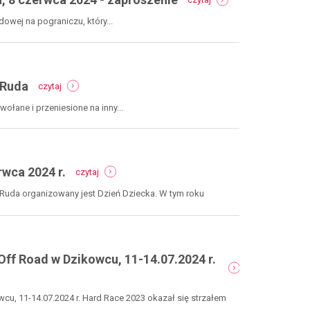
festiwal
nowa
piosenki
ruda,
wej na pograniczu, który...
ludowej
8
na
czerwca
pograniczu
2024
-
-
-
gmina
relacja
 Ruda
czytaj
przeniesione
nowa
/
ruda,
łane i przeniesione na inny...
polsko-
8
czeski
czerwca
piknik
2024
rodzinny
-
-
-
zaproszenie
wca 2024 r.
czytaj
gminny
gmina
dzień
nowa
 Ruda organizowany jest Dzień Dziecka. W tym roku
dziecka
ruda
w
świerkach
1
czerwca
ff Road w Dzikowcu, 11-14.07.2024 r.
2024
r.
u, 11-14.07.2024 r. Hard Race 2023 okazał się strzałem