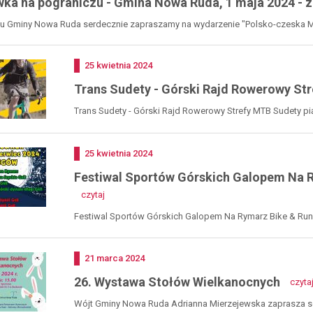
ka na pograniczu - Gmina Nowa Ruda, 1 maja 2024 - 
iu Gminy Nowa Ruda serdecznie zapraszamy na wydarzenie "Polsko-czeska Ma
Dodano
25
kwietnia
2024
Trans Sudety - Górski Rajd Rowerowy Str
Trans Sudety - Górski Rajd Rowerowy Strefy MTB Sudety piąte
Dodano
25
kwietnia
2024
Festiwal Sportów Górskich Galopem Na R
-
czytaj
festiwal
sportów
Festiwal Sportów Górskich Galopem Na Rymarz Bike & Run so
górskich
galopem
na
Dodano
21
marca
2024
rymarz
bike
26. Wystawa Stołów Wielkanocnych
czyta
&
run
Wójt Gminy Nowa Ruda Adrianna Mierzejewska zaprasza se