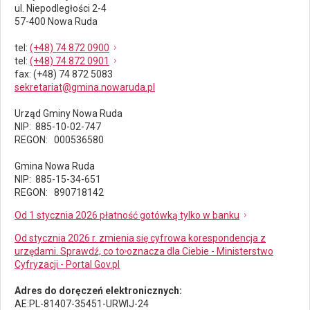
ul. Niepodległości 2-4
57-400 Nowa Ruda
tel
:
(+48) 74 872 0900
tel
:
(+48) 74 872 0901
fax
: (+48) 74 872 5083
sekretariat@gmina.nowaruda.pl
Urząd Gminy Nowa Ruda
NIP: 885-10-02-747
REGON: 000536580
Gmina Nowa Ruda
NIP: 885-15-34-651
REGON: 890718142
Od 1 stycznia 2026 płatność gotówką tylko w banku
Od stycznia 2026 r. zmienia się cyfrowa korespondencja z
urzędami. Sprawdź, co to oznacza dla Ciebie - Ministerstwo
Cyfryzacji - Portal Gov.pl
Adres do doręczeń elektronicznych:
AE:PL-81407-35451-URWIJ-24