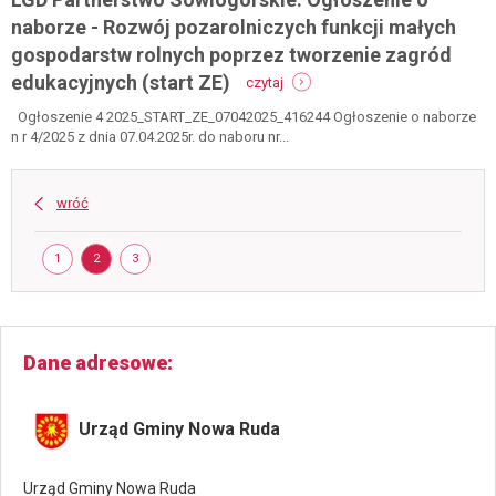
ro
naborze - Rozwój pozarolniczych funkcji małych
po
gospodarstw rolnych poprzez tworzenie zagród
fun
-
ma
edukacyjnych (start ZE)
czytaj
lgd
go
partnerstwo
ro
Ogłoszenie 4 2025_START_ZE_07042025_416244 Ogłoszenie o naborze
sowiogórskie:
po
n r 4/2025 z dnia 07.04.2025r. do naboru nr...
ogłoszenie
ro
o
go
naborze
ag
wróć
-
(r
rozwój
ga
Strona
pozarolniczych
STRONA
STRONA
STRONA
1
2
3
funkcji
małych
gospodarstw
rolnych
poprzez
Dane adresowe
tworzenie
zagród
edukacyjnych
Urząd Gminy Nowa Ruda
(start
ze)
Urząd Gminy Nowa Ruda