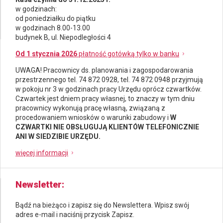
w godzinach:
od poniedziałku do piątku
w godzinach 8.00-13.00
budynek B, ul. Niepodległości 4
Od 1 stycznia 2026
płatność gotówką tylko w banku
UWAGA! Pracownicy ds.
planowania i zagospodarowania
przestrzennego
tel. 74 872 0928, tel. 74 872 0948 przyjmują
w pokoju nr 3 w godzinach pracy Urzędu oprócz czwartków.
Czwartek jest dniem pracy własnej, to znaczy w tym dniu
pracownicy wykonują pracę własną, związaną z
procedowaniem wniosków o warunki zabudowy i
W
CZWARTKI NIE OBSŁUGUJĄ KLIENTÓW TELEFONICZNIE
ANI W SIEDZIBIE URZĘDU.
więcej informacji
Newsletter
Bądź na bieżąco i zapisz się do Newslettera. Wpisz swój
adres e-mail i naciśnij przycisk Zapisz.