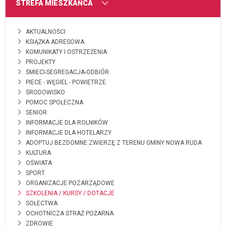
MENU
STREFA MIESZKAŃCA
AKTUALNOŚCI
KSIĄŻKA ADRESOWA
KOMUNIKATY I OSTRZEŻENIA
PROJEKTY
ŚMIECI-SEGREGACJA-ODBIÓR
PIECE - WĘGIEL - POWIETRZE
ŚRODOWISKO
POMOC SPOŁECZNA
SENIOR
INFORMACJE DLA ROLNIKÓW
INFORMACJE DLA HOTELARZY
ADOPTUJ BEZDOMNE ZWIERZĘ Z TERENU GMINY NOWA RUDA
KULTURA
OŚWIATA
SPORT
ORGANIZACJE POZARZĄDOWE
SZKOLENIA / KURSY / DOTACJE
SOŁECTWA
OCHOTNICZA STRAŻ POŻARNA
ZDROWIE