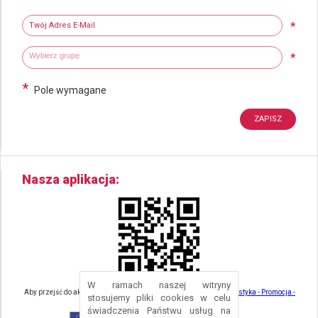
Newsletter
Twój adres e-mail
*
Wybierz grupy tematyczne
Wpisz wyszukiwaną fraze
*
*
Pole wymagane
Nasza aplikacja
W ramach naszej witryny
Aby przejść do aktualności związanych z turystyką - kliknij tu:
Turystyka - Promocja -
stosujemy pliki cookies w celu
Strefa Turysty - Gmina Nowa Ruda
świadczenia Państwu usług na