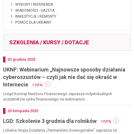
WYBORY I REFERENDA
WIADOMOŚCI - GAZETA
INWESTYCJE I REMONTY
POMOC DLA UKRAINY
SZKOLENIA / KURSY / DOTACJE
Dodano
03
grudnia
2025
UKNF: Webinarium „Najnowsze sposoby działania
cyberoszustów – czyli jak nie dać się okraść w
-
Internecie
czytaj
uknf:
webinarium
Urząd Komisji Nadzoru Finansowego zaprasza indywidualnych
„najnowsze
uczestników rynku finansowego na webinarium...
sposoby
działania
Dodano
20
listopada
2025
cyberoszustów
-
LGD: Szkolenie 3 grudnia dla rolników
–
czytaj
lgd:
czyli
szkolenie
Lokalna Grupa Działania „Partnerstwo Sowiogórskie” zaprasza na
jak