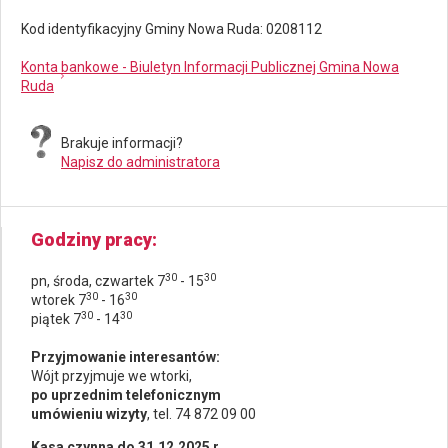
Kod identyfikacyjny Gminy Nowa Ruda: 0208112
Konta bankowe - Biuletyn Informacji Publicznej Gmina Nowa
Ruda
Brakuje informacji?
Napisz do administratora
Godziny pracy
30
30
pn, środa, czwartek 7
- 15
30
30
wtorek 7
- 16
30
30
piątek 7
- 14
Przyjmowanie interesantów:
Wójt przyjmuje we wtorki,
po uprzednim telefonicznym
umówieniu wizyty
, tel. 74 872 09 00
Kasa czynna do 31.12.2025 r.