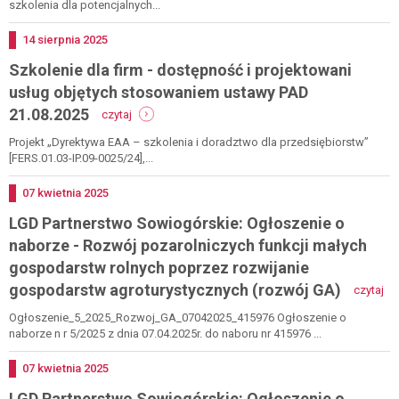
3
szkolenia dla potencjalnych...
nie
grudnia
dać
dla
się
Dodano
14
sierpnia
2025
rolników
okraść
Szkolenie dla firm - dostępność i projektowani
w
internecie
usług objętych stosowaniem ustawy PAD
-
21.08.2025
czytaj
szkolenie
dla
Projekt „Dyrektywa EAA – szkolenia i doradztwo dla przedsiębiorstw”
firm
[FERS.01.03-IP.09-0025/24],...
-
dostępność
Dodano
07
kwietnia
2025
i
LGD Partnerstwo Sowiogórskie: Ogłoszenie o
projektowani
usług
naborze - Rozwój pozarolniczych funkcji małych
objętych
gospodarstw rolnych poprzez rozwijanie
stosowaniem
-
ustawy
gospodarstw agroturystycznych (rozwój GA)
czytaj
lg
pad
pa
21.08.2025
Ogłoszenie_5_2025_Rozwoj_GA_07042025_415976 Ogłoszenie o
so
naborze n r 5/2025 z dnia 07.04.2025r. do naboru nr 415976 ...
og
o
Dodano
07
kwietnia
2025
na
LGD Partnerstwo Sowiogórskie: Ogłoszenie o
-