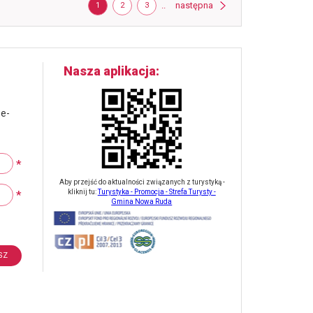
Strona
strona
STRONA
STRONA
STRONA
..
następna
1
2
3
uty
022
Nasza aplikacja
 e-
*
Aby przejść do aktualności związanych z turystyką -
*
kliknij tu:
Turystyka - Promocja - Strefa Turysty -
Gmina Nowa Ruda