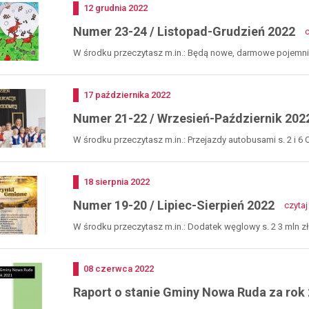
st
Dodano
12
grudnia
2022
lut
20
Numer 23-24 / Listopad-Grudzień 2022
c
W środku przeczytasz m.in.: Będą nowe, darmowe pojemniki
Dodano
17
października
2022
Numer 21-22 / Wrzesień-Październik 202
W środku przeczytasz m.in.: Przejazdy autobusami s. 2 i 6 
Dodano
18
sierpnia
2022
Numer 19-20 / Lipiec-Sierpień 2022
czytaj
W środku przeczytasz m.in.: Dodatek węglowy s. 2 3 mln 
Dodano
08
czerwca
2022
Raport o stanie Gminy Nowa Ruda za rok