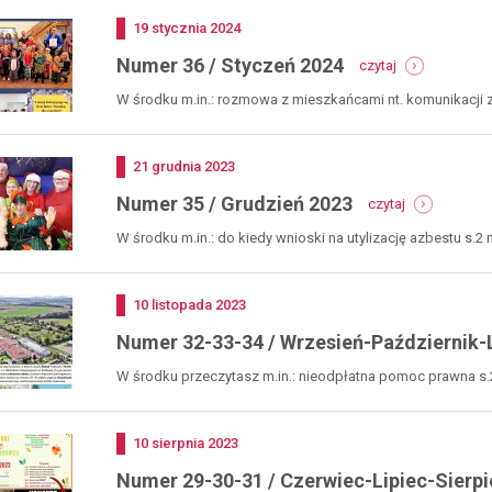
luty
Dodano
19
stycznia
2024
mar
-
202
Numer 36 / Styczeń 2024
czytaj
numer
36
W środku m.in.: rozmowa z mieszkańcami nt. komunikacji z
/
styczeń
2024
Dodano
21
grudnia
2023
-
Numer 35 / Grudzień 2023
czytaj
numer
35
W środku m.in.: do kiedy wnioski na utylizację azbestu s.2 n
/
grudzień
2023
Dodano
10
listopada
2023
Numer 32-33-34 / Wrzesień-Październik-
W środku przeczytasz m.in.: nieodpłatna pomoc prawna s.2 
Dodano
10
sierpnia
2023
Numer 29-30-31 / Czerwiec-Lipiec-Sierpi