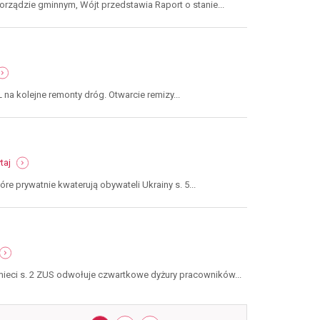
o
orządzie gminnym, Wójt przedstawia Raport o stanie...
stanie
gminy
nowa
ruda
za
umer
rok
-
2021
a kolejne remonty dróg. Otwarcie remizy...
8
j-
erwiec
022
-
taj
numer
15-
re prywatnie kwaterują obywateli Ukrainy s. 5...
16
/
marzec-
kwiecień
2022
umer
3-
śmieci s. 2 ZUS odwołuje czwartkowe dyżury pracowników...
4
tyczeń