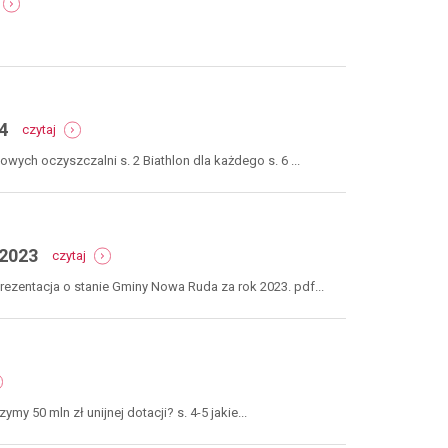
informacje
rok
o
2024
pracy
między
sesjami
-
4
czytaj
numer
39-
ych oczyszczalni s. 2 Biathlon dla każdego s. 6 ...
41
kwiecień-
maj-
czerwiec
2024
-
 2023
czytaj
raport
o
ezentacja o stanie Gminy Nowa Ruda za rok 2023. pdf...
stanie
gminy
nowa
ruda
za
er
rok
2023
my 50 mln zł unijnej dotacji? s. 4-5 jakie...