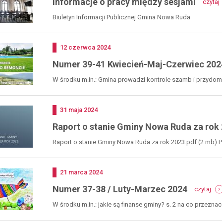
Informacje o pracy między sesjami
czytaj
Biuletyn Informacji Publicznej Gmina Nowa Ruda
Dodano
12
czerwca
2024
Numer 39-41 Kwiecień-Maj-Czerwiec 202
W środku m.in.: Gmina prowadzi kontrole szamb i przydomow
Dodano
31
maja
2024
Raport o stanie Gminy Nowa Ruda za rok
Raport o stanie Gminy Nowa Ruda za rok 2023.pdf (2 mb) Pr
Dodano
21
marca
2024
-
Numer 37-38 / Luty-Marzec 2024
czytaj
num
37-
W środku m.in.: jakie są finanse gminy? s. 2 na co przeznaczy
38
/