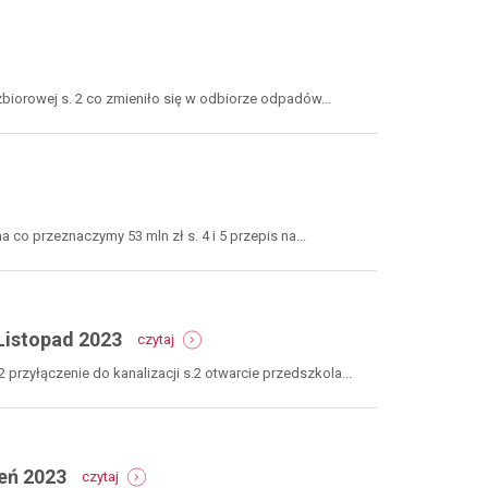
-
zec
4
biorowej s. 2 co zmieniło się w odbiorze odpadów...
a co przeznaczymy 53 mln zł s. 4 i 5 przepis na...
-
Listopad 2023
czytaj
numer
32-
przyłączenie do kanalizacji s.2 otwarcie przedszkola...
33-
34
/
wrzesień-
-
październik-
eń 2023
czytaj