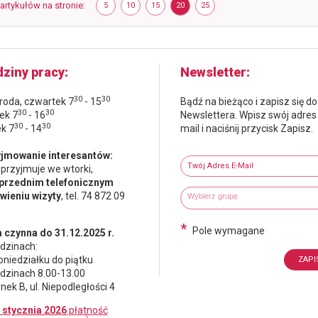
-
 artykułów na stronie
POKAŻ
ELEMENTÓW
POKAŻ
ELEMENTÓW
POKAŻ
ELEMENTÓW
POKAŻ
ELEMENTÓW
POKAŻ
ELEMENTÓW
5
10
15
20
25
NA
NA
NA
NA
NA
l
STRONIE
STRONIE
STRONIE
STRONIE
STRONIE
2
ziny pracy
Newsletter
30
30
środa, czwartek 7
- 15
Bądź na bieżąco i zapisz się do
30
30
ek 7
- 16
Newslettera. Wpisz swój adres
30
30
ek 7
- 14
mail i naciśnij przycisk Zapisz.
Newsletter
jmowanie interesantów:
Twój adres e-mail
 przyjmuje we wtorki,
przednim telefonicznym
Wybierz grupy tematyczne
Wpisz wyszukiwaną fraze
ieniu wizyty
, tel. 74 872 09
*
Pole wymagane
 czynna do 31.12.2025 r.
dzinach:
oniedziałku do piątku
dzinach 8.00-13.00
nek B, ul. Niepodległości 4
 stycznia 2026
płatność