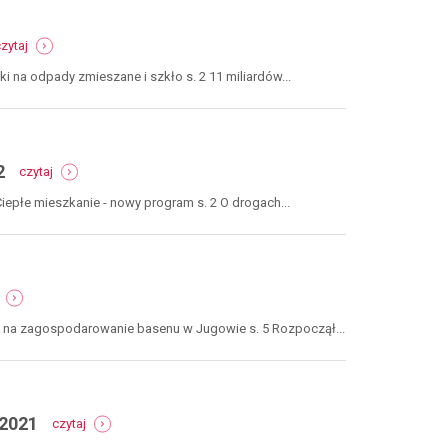
yczeń-
y
23
-
zytaj
numer
23-
 na odpady zmieszane i szkło s. 2 11 miliardów...
24
/
listopad-
grudzień
2022
-
2
czytaj
numer
21-
Ciepłe mieszkanie - nowy program s. 2 O drogach...
22
/
wrzesień-
październik
-
2022
numer
19-
zł na zagospodarowanie basenu w Jugowie s. 5 Rozpoczął...
20
/
lipiec-
sierpień
2022
-
 2021
czytaj
raport