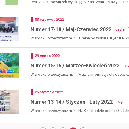
Realizując obowiązek wynikający z art. 28aa. ustawy o sam
Dodano
03
czerwca
2022
-
Numer 17-18 / Maj-Czerwiec 2022
czytaj
n
17
W środku przeczytasz m.in.: Gmina pozyskała 10,4 MLN ZŁ n
1
/
ma
Dodano
29
marca
2022
cz
2
Numer 15-16 / Marzec-Kwiecień 2022
czy
W środku przeczytasz m.in.: Ważna informacja dla osób, któ
Dodano
25
stycznia
2022
-
Numer 13-14 / Styczeń - Luty 2022
czytaj
n
1
W środku przeczytasz m.in.: NUK nie będzie odbierał już 
1
/
s