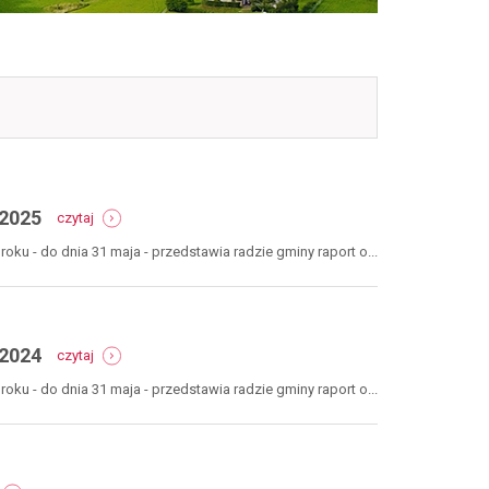
-
 2025
czytaj
raport
o
u - do dnia 31 maja - przedstawia radzie gminy raport o...
stanie
gminy
nowa
ruda
za
-
 2024
czytaj
rok
raport
2025
o
u - do dnia 31 maja - przedstawia radzie gminy raport o...
stanie
gminy
nowa
ruda
za