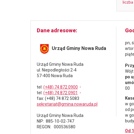
liczba
Dane adresowe
God
pn, 
Urząd Gminy Nowa Ruda
wtor
piąt
Urząd Gminy Nowa Ruda
Przy
ul. Niepodległości 2-4
Wójt
57-400 Nowa Ruda
po u
umów
tel
:
(+48) 74 872 0900
00
tel
:
(+48) 74 872 0901
Kasa
fax
: (+48) 74 872 5083
w go
sekretariat@gmina.nowaruda.pl
od p
w go
Urząd Gminy Nowa Ruda
budy
NIP: 885-10-02-747
REGON: 000536580
Od 1