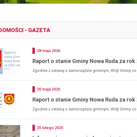
DOMOŚCI - GAZETA
Dodano
28
maja
2026
Raport o stanie Gminy Nowa Ruda za rok
Zgodnie z ustawą o samorządzie gminnym, Wójt Gminy co rok
Dodano
30
maja
2025
Raport o stanie Gminy Nowa Ruda za rok
Zgodnie z ustawą o samorządzie gminnym, Wójt Gminy co rok
Dodano
25
lutego
2025
-