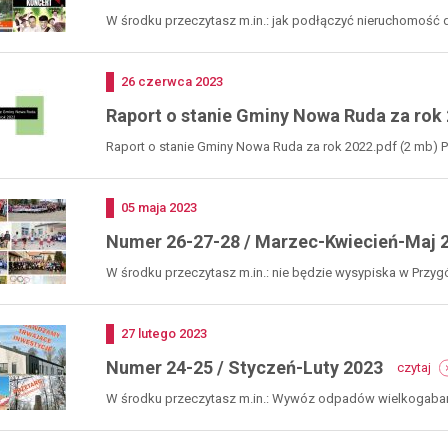
W środku przeczytasz m.in.: jak podłączyć nieruchomość do
Dodano
26
czerwca
2023
Raport o stanie Gminy Nowa Ruda za rok
Raport o stanie Gminy Nowa Ruda za rok 2022.pdf (2 mb) P
Dodano
05
maja
2023
Numer 26-27-28 / Marzec-Kwiecień-Maj 
W środku przeczytasz m.in.: nie będzie wysypiska w Przygó
Dodano
27
lutego
2023
-
Numer 24-25 / Styczeń-Luty 2023
czytaj
nu
24
W środku przeczytasz m.in.: Wywóz odpadów wielkogabaryto
25
/