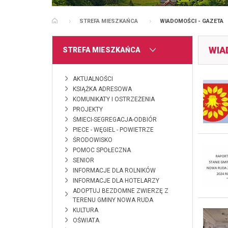
STREFA MIESZKAŃCA
WIADOMOŚCI - GAZETA
STRONA GŁÓWNA
WIA
MENU
STREFA MIESZKAŃCA
AKTUALNOŚCI
KSIĄŻKA ADRESOWA
KOMUNIKATY I OSTRZEŻENIA
PROJEKTY
ŚMIECI-SEGREGACJA-ODBIÓR
PIECE - WĘGIEL - POWIETRZE
ŚRODOWISKO
POMOC SPOŁECZNA
SENIOR
INFORMACJE DLA ROLNIKÓW
INFORMACJE DLA HOTELARZY
ADOPTUJ BEZDOMNE ZWIERZĘ Z
TERENU GMINY NOWA RUDA
KULTURA
OŚWIATA