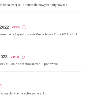
numer
listopad
29-
2023
 kanalizacji s.2 kontakt do nowych sołtysów s.4 ...
30-
31
/
czerwiec-
-
lipiec-
 2022
czytaj
raport
sierpień
o
2023
rezentacja Raport o stanie Gminy Nowa Ruda 2022.pdf (3...
stanie
gminy
nowa
ruda
-
za
2023
czytaj
numer
rok
26-
2022
rzu s. 3 co z powiatówkami s. 3 ponownie...
27-
28
/
marzec-
kwiecień-
mer
maj
-
2023
wych tylko na zgłoszenie s. 2 ...