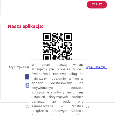
Nasza aplikacja
W ramach naszej witryny
Aby przejść do aktualności związanych z turystyką - kliknij tu:
Turystyka - Promocja -
stosujemy pliki cookies w celu
Strefa Turysty - Gmina Nowa Ruda
świadczenia Państwu usług na
najwyższym poziomie, w tym w
sposób dostosowany do
indywidualnych potrzeb.
Korzystanie z witryny bez zmiany
ustawień dotyczących cookies
oznacza, że będą one
zamieszczane w Państwa
Copyright © 2016 Urząd Gminy Nowa Ruda
urządzeniu końcowym. Możecie
Projekt i wykonanie:
Logonet Sp. z o.o.