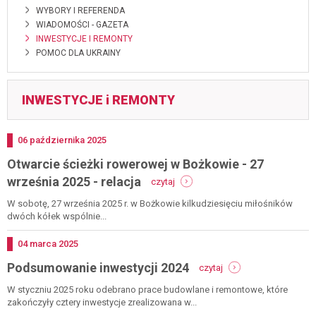
WYBORY I REFERENDA
WIADOMOŚCI - GAZETA
INWESTYCJE I REMONTY
POMOC DLA UKRAINY
INWESTYCJE i REMONTY
Dodano
06
października
2025
Otwarcie ścieżki rowerowej w Bożkowie - 27
-
września 2025 - relacja
czytaj
otwarcie
ścieżki
W sobotę, 27 września 2025 r. w Bożkowie kilkudziesięciu miłośników
rowerowej
dwóch kółek wspólnie...
w
bożkowie
Dodano
04
marca
2025
-
-
Podsumowanie inwestycji 2024
27
czytaj
podsumowanie
września
inwestycji
W styczniu 2025 roku odebrano prace budowlane i remontowe, które
2025
2024
zakończyły cztery inwestycje zrealizowana w...
-