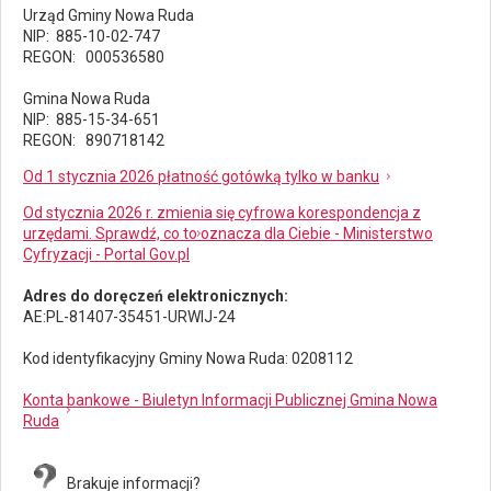
Urząd Gminy Nowa Ruda
NIP: 885-10-02-747
REGON: 000536580
Gmina Nowa Ruda
NIP: 885-15-34-651
REGON: 890718142
Od 1 stycznia 2026 płatność gotówką tylko w banku
Od stycznia 2026 r. zmienia się cyfrowa korespondencja z
urzędami. Sprawdź, co to oznacza dla Ciebie - Ministerstwo
Cyfryzacji - Portal Gov.pl
Adres do doręczeń elektronicznych:
AE:PL-81407-35451-URWIJ-24
Kod identyfikacyjny Gminy Nowa Ruda: 0208112
Konta bankowe - Biuletyn Informacji Publicznej Gmina Nowa
Ruda
Brakuje informacji?