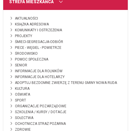
MENU
STREFA MIESZKAŃCA
AKTUALNOŚCI
KSIĄŻKA ADRESOWA
KOMUNIKATY I OSTRZEŻENIA
PROJEKTY
ŚMIECI-SEGREGACJA-ODBIÓR
PIECE - WĘGIEL - POWIETRZE
ŚRODOWISKO
POMOC SPOŁECZNA
SENIOR
INFORMACJE DLA ROLNIKÓW
INFORMACJE DLA HOTELARZY
ADOPTUJ BEZDOMNE ZWIERZĘ Z TERENU GMINY NOWA RUDA
KULTURA
OŚWIATA
SPORT
ORGANIZACJE POZARZĄDOWE
SZKOLENIA / KURSY / DOTACJE
SOŁECTWA
OCHOTNICZA STRAŻ POŻARNA
ZDROWIE