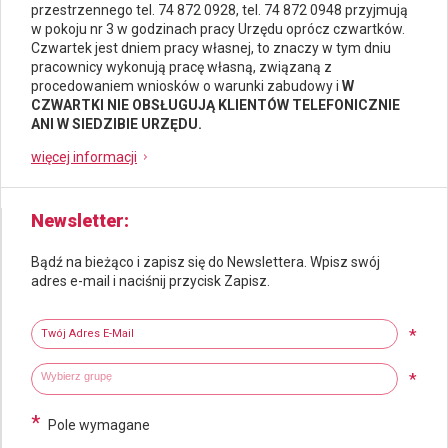
przestrzennego
tel. 74 872 0928, tel. 74 872 0948 przyjmują
w pokoju nr 3 w godzinach pracy Urzędu oprócz czwartków.
Czwartek jest dniem pracy własnej, to znaczy w tym dniu
pracownicy wykonują pracę własną, związaną z
procedowaniem wniosków o warunki zabudowy i
W
CZWARTKI NIE OBSŁUGUJĄ KLIENTÓW TELEFONICZNIE
ANI W SIEDZIBIE URZĘDU.
więcej informacji
Newsletter
Bądź na bieżąco i zapisz się do Newslettera. Wpisz swój
adres e-mail i naciśnij przycisk Zapisz.
Newsletter
Twój adres e-mail
*
Wybierz grupy tematyczne
Wpisz wyszukiwaną fraze
*
*
Pole wymagane