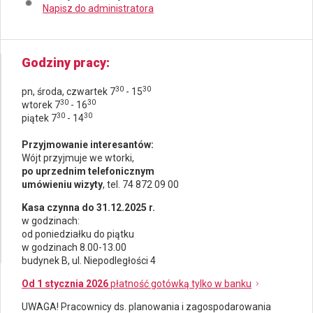
Napisz do administratora
Godziny pracy
30
30
pn, środa, czwartek 7
- 15
30
30
wtorek 7
- 16
30
30
piątek 7
- 14
Przyjmowanie interesantów:
Wójt przyjmuje we wtorki,
po uprzednim telefonicznym
umówieniu wizyty
, tel. 74 872 09 00
Kasa czynna do 31.12.2025 r.
w godzinach:
od poniedziałku do piątku
w godzinach 8.00-13.00
budynek B, ul. Niepodległości 4
Od 1 stycznia 2026
płatność gotówką tylko w banku
UWAGA! Pracownicy ds.
planowania i zagospodarowania