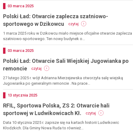
relacja
Dodano
03
marca
2025
Polski Ład: Otwarcie zaplecza szatniowo-
-
sportowego w Dzikowcu
czytaj
polski
ład:
1 marca 2025 roku w Dzikowcu miało miejsce oficjalne otwarcie zaplecza
otwarcie
szatniowo-sportowego. Ten nowy budynek o...
zaplecza
szatniowo-
Dodano
03
marca
2025
sportowego
Polski Ład: Otwarcie Sali Wiejskiej Jugowianka po
w
dzikowcu
-
remoncie
czytaj
polski
ład:
27 lutego 2025 r. wójt Adrianna Mierzejewska otworzyła salę wiejską
otwarcie
Jugowianka po generalnym remoncie . Na prace...
sali
wiejskiej
Dodano
13
stycznia
2025
jugowianka
RFIL, Sportowa Polska, ZS 2: Otwarcie hali
po
remoncie
-
sportowej w Ludwikowicach Kł.
czytaj
rfil,
sportowa
Data 10 stycznia 2025 r. zapisze się na kartach historii Ludwikowic
polska,
Kłodzkich. Dla Gminy Nowa Ruda to również...
zs