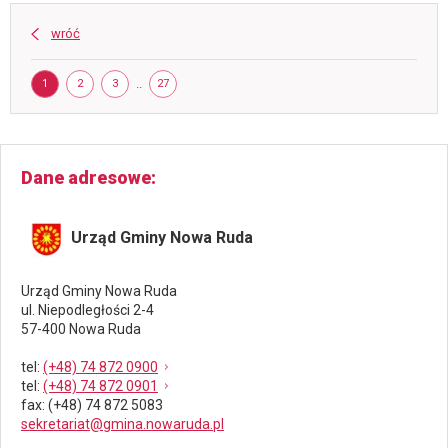
2:
otwarcie
wróć
hali
sportowej
Strona
w
STRONA
STRONA
STRONA
..
STRONA
1
2
3
27
ludwikowicach
kł.
Dane adresowe
Urząd Gminy Nowa Ruda
Urząd Gminy Nowa Ruda
ul. Niepodległości 2-4
57-400 Nowa Ruda
tel
:
(+48) 74 872 0900
tel
:
(+48) 74 872 0901
fax
: (+48) 74 872 5083
sekretariat@gmina.nowaruda.pl