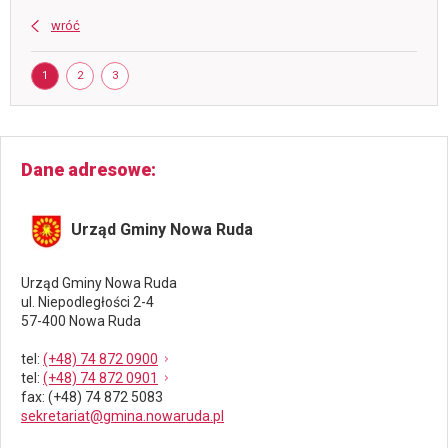
-
wróć
przetarg
3
Strona
lipca
STRONA
STRONA
STRONA
1
2
3
2026
Dane adresowe
Urząd Gminy Nowa Ruda
Urząd Gminy Nowa Ruda
ul. Niepodległości 2-4
57-400 Nowa Ruda
tel
:
(+48) 74 872 0900
tel
:
(+48) 74 872 0901
fax
: (+48) 74 872 5083
sekretariat@gmina.nowaruda.pl