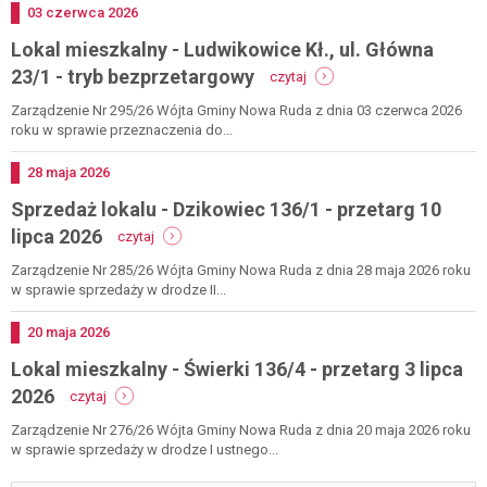
kł.,
Dodano
03
czerwca
2026
ul.
Lokal mieszkalny - Ludwikowice Kł., ul. Główna
główna
40/6
-
23/1 - tryb bezprzetargowy
czytaj
-
lokal
tryb
mieszkalny
Zarządzenie Nr 295/26 Wójta Gminy Nowa Ruda z dnia 03 czerwca 2026
bezprzetargowy
-
roku w sprawie przeznaczenia do...
ludwikowice
kł.,
Dodano
28
maja
2026
ul.
Sprzedaż lokalu - Dzikowiec 136/1 - przetarg 10
główna
23/1
-
lipca 2026
czytaj
-
sprzedaż
tryb
lokalu
Zarządzenie Nr 285/26 Wójta Gminy Nowa Ruda z dnia 28 maja 2026 roku
bezprzetargowy
-
w sprawie sprzedaży w drodze II...
dzikowiec
136/1
Dodano
20
maja
2026
-
Lokal mieszkalny - Świerki 136/4 - przetarg 3 lipca
przetarg
10
-
2026
czytaj
lipca
lokal
2026
mieszkalny
Zarządzenie Nr 276/26 Wójta Gminy Nowa Ruda z dnia 20 maja 2026 roku
-
w sprawie sprzedaży w drodze I ustnego...
świerki
136/4