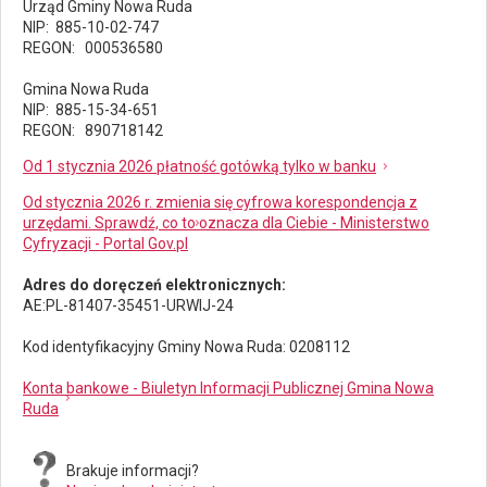
Urząd Gminy Nowa Ruda
NIP: 885-10-02-747
REGON: 000536580
Gmina Nowa Ruda
NIP: 885-15-34-651
REGON: 890718142
Od 1 stycznia 2026 płatność gotówką tylko w banku
Od stycznia 2026 r. zmienia się cyfrowa korespondencja z
urzędami. Sprawdź, co to oznacza dla Ciebie - Ministerstwo
Cyfryzacji - Portal Gov.pl
Adres do doręczeń elektronicznych:
AE:PL-81407-35451-URWIJ-24
Kod identyfikacyjny Gminy Nowa Ruda: 0208112
Konta bankowe - Biuletyn Informacji Publicznej Gmina Nowa
Ruda
Brakuje informacji?