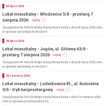
ludwikowice
kł.,
Dodano
06
lipca
2026
ul.
Lokal mieszkalny - Włodowice 5/8 - przetarg 7
fabryczna
13/2
-
sierpnia 2026
czytaj
-
lokal
wykaz
mieszkalny
Zarządzenie Nr 364/26 Wójta Gminy Nowa Ruda z dnia 02 lipca 2026 roku
-
w sprawie sprzedaży w drodze II...
włodowice
5/8
Dodano
06
lipca
2026
-
Lokal mieszkalny - Jugów, ul. Główna 63/8 -
przetarg
7
-
przetarg 7 sierpnia 2026
czytaj
sierpnia
lokal
2026
mieszkalny
Zarządzenie Nr 363/26 Wójta Gminy Nowa Ruda z dnia 02 lipca 2026 roku
-
w sprawie sprzedaży w drodze II...
jugów,
ul.
Dodano
25
czerwca
2026
główna
Lokal mieszkalny - Ludwikowice Kł., ul. Kościelna
63/8
-
-
9/6 - tryb bezprzetargowy
czytaj
przetarg
lokal
7
mieszkalny
Zarządzenie Nr 341/26 Wójta Gminy Nowa Ruda z dnia 25 czerwca 2026
sierpnia
-
roku w sprawie przeznaczenia do...
2026
ludwikowice