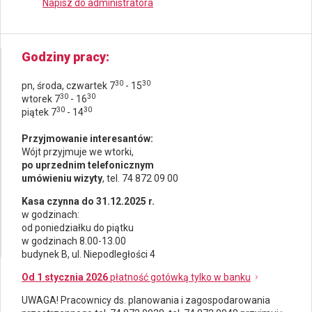
Napisz do administratora
Godziny pracy
30
30
pn, środa, czwartek 7
- 15
30
30
wtorek 7
- 16
30
30
piątek 7
- 14
Przyjmowanie interesantów:
Wójt przyjmuje we wtorki,
po uprzednim telefonicznym
umówieniu wizyty
, tel. 74 872 09 00
Kasa czynna do 31.12.2025 r.
w godzinach:
od poniedziałku do piątku
w godzinach 8.00-13.00
budynek B, ul. Niepodległości 4
Od 1 stycznia 2026
płatność gotówką tylko w banku
UWAGA! Pracownicy ds.
planowania i zagospodarowania