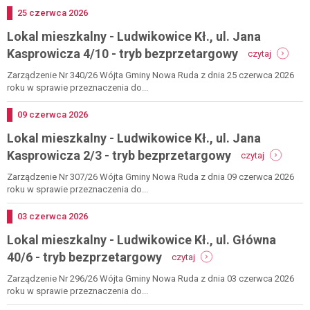
kł.,
Dodano
25
czerwca
2026
ul.
Lokal mieszkalny - Ludwikowice Kł., ul. Jana
kościelna
9/6
-
Kasprowicza 4/10 - tryb bezprzetargowy
czytaj
-
lokal
tryb
mieszkal
Zarządzenie Nr 340/26 Wójta Gminy Nowa Ruda z dnia 25 czerwca 2026
bezprzetargowy
-
roku w sprawie przeznaczenia do...
ludwikow
kł.,
Dodano
09
czerwca
2026
ul.
Lokal mieszkalny - Ludwikowice Kł., ul. Jana
jana
kasprowi
-
Kasprowicza 2/3 - tryb bezprzetargowy
czytaj
4/10
lokal
-
mieszkalny
Zarządzenie Nr 307/26 Wójta Gminy Nowa Ruda z dnia 09 czerwca 2026
tryb
-
roku w sprawie przeznaczenia do...
bezprzet
ludwikowi
kł.,
Dodano
03
czerwca
2026
ul.
Lokal mieszkalny - Ludwikowice Kł., ul. Główna
jana
kasprowic
-
40/6 - tryb bezprzetargowy
czytaj
2/3
lokal
-
mieszkalny
Zarządzenie Nr 296/26 Wójta Gminy Nowa Ruda z dnia 03 czerwca 2026
tryb
-
roku w sprawie przeznaczenia do...
bezprzeta
ludwikowice