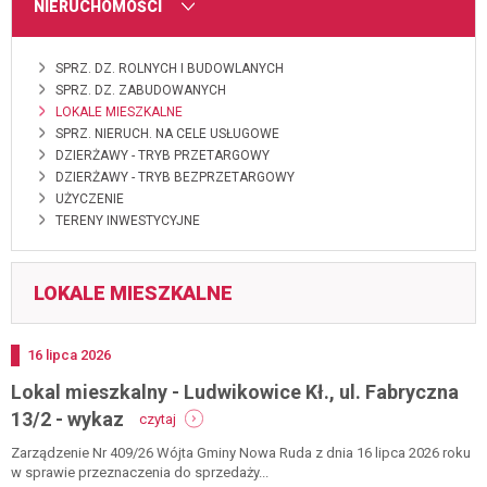
MENU
NIERUCHOMOŚCI
SPRZ. DZ. ROLNYCH I BUDOWLANYCH
SPRZ. DZ. ZABUDOWANYCH
LOKALE MIESZKALNE
SPRZ. NIERUCH. NA CELE USŁUGOWE
DZIERŻAWY - TRYB PRZETARGOWY
DZIERŻAWY - TRYB BEZPRZETARGOWY
UŻYCZENIE
TERENY INWESTYCYJNE
LOKALE MIESZKALNE
Dodano
16
lipca
2026
Lokal mieszkalny - Ludwikowice Kł., ul. Fabryczna
-
13/2 - wykaz
czytaj
lokal
mieszkalny
Zarządzenie Nr 409/26 Wójta Gminy Nowa Ruda z dnia 16 lipca 2026 roku
-
w sprawie przeznaczenia do sprzedaży...