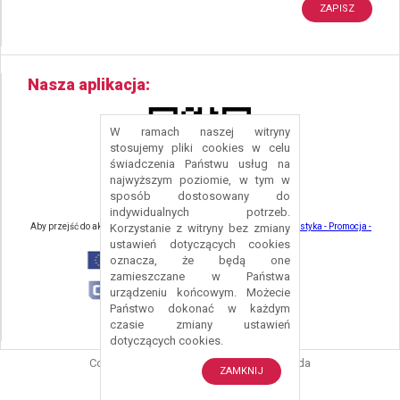
Nasza aplikacja
W ramach naszej witryny
stosujemy pliki cookies w celu
świadczenia Państwu usług na
najwyższym poziomie, w tym w
sposób dostosowany do
indywidualnych potrzeb.
Aby przejść do aktualności związanych z turystyką - kliknij tu:
Turystyka - Promocja -
Korzystanie z witryny bez zmiany
Strefa Turysty - Gmina Nowa Ruda
ustawień dotyczących cookies
oznacza, że będą one
zamieszczane w Państwa
urządzeniu końcowym. Możecie
Państwo dokonać w każdym
czasie zmiany ustawień
dotyczących cookies.
Copyright © 2016 Urząd Gminy Nowa Ruda
ZAMKNIJ
Projekt i wykonanie:
Logonet Sp. z o.o.