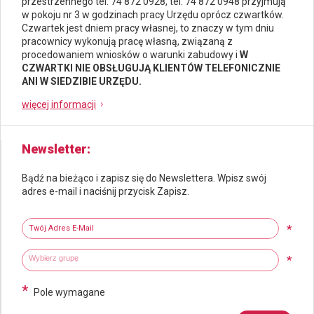
przestrzennego
tel. 74 872 0928, tel. 74 872 0948 przyjmują
w pokoju nr 3 w godzinach pracy Urzędu oprócz czwartków.
Czwartek jest dniem pracy własnej, to znaczy w tym dniu
pracownicy wykonują pracę własną, związaną z
procedowaniem wniosków o warunki zabudowy i
W
CZWARTKI NIE OBSŁUGUJĄ KLIENTÓW TELEFONICZNIE
ANI W SIEDZIBIE URZĘDU.
więcej informacji
Newsletter
Bądź na bieżąco i zapisz się do Newslettera. Wpisz swój
adres e-mail i naciśnij przycisk Zapisz.
Newsletter
Twój adres e-mail
*
Wybierz grupy tematyczne
Wpisz wyszukiwaną fraze
*
*
Pole wymagane