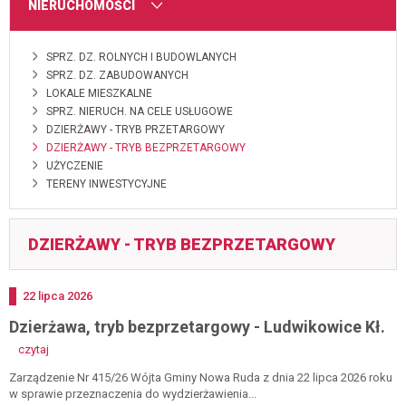
MENU
NIERUCHOMOŚCI
SPRZ. DZ. ROLNYCH I BUDOWLANYCH
SPRZ. DZ. ZABUDOWANYCH
LOKALE MIESZKALNE
SPRZ. NIERUCH. NA CELE USŁUGOWE
DZIERŻAWY - TRYB PRZETARGOWY
DZIERŻAWY - TRYB BEZPRZETARGOWY
UŻYCZENIE
TERENY INWESTYCYJNE
DZIERŻAWY - TRYB BEZPRZETARGOWY
Dodano
22
lipca
2026
Dzierżawa, tryb bezprzetargowy - Ludwikowice Kł.
-
czytaj
dzierżawa,
tryb
Zarządzenie Nr 415/26 Wójta Gminy Nowa Ruda z dnia 22 lipca 2026 roku
bezprzetargowy
w sprawie przeznaczenia do wydzierżawienia...