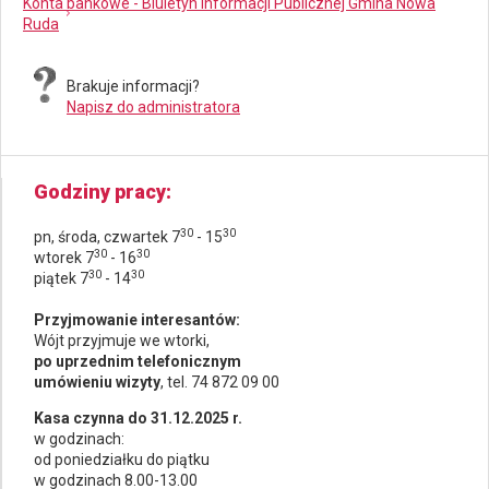
Konta bankowe - Biuletyn Informacji Publicznej Gmina Nowa
Ruda
Brakuje informacji?
Napisz do administratora
Godziny pracy
30
30
pn, środa, czwartek 7
- 15
30
30
wtorek 7
- 16
30
30
piątek 7
- 14
Przyjmowanie interesantów:
Wójt przyjmuje we wtorki,
po uprzednim telefonicznym
umówieniu wizyty
, tel. 74 872 09 00
Kasa czynna do 31.12.2025 r.
w godzinach:
od poniedziałku do piątku
w godzinach 8.00-13.00