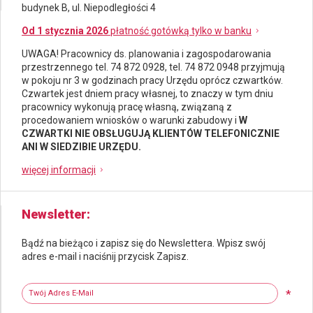
budynek B, ul. Niepodległości 4
Od 1 stycznia 2026
płatność gotówką tylko w banku
UWAGA! Pracownicy ds.
planowania i zagospodarowania
przestrzennego
tel. 74 872 0928, tel. 74 872 0948 przyjmują
w pokoju nr 3 w godzinach pracy Urzędu oprócz czwartków.
Czwartek jest dniem pracy własnej, to znaczy w tym dniu
pracownicy wykonują pracę własną, związaną z
procedowaniem wniosków o warunki zabudowy i
W
CZWARTKI NIE OBSŁUGUJĄ KLIENTÓW TELEFONICZNIE
ANI W SIEDZIBIE URZĘDU.
więcej informacji
Newsletter
Bądź na bieżąco i zapisz się do Newslettera. Wpisz swój
adres e-mail i naciśnij przycisk Zapisz.
Newsletter
Twój adres e-mail
*