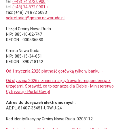
tel
:
(+48) 74 872 0900
tel
:
(+48) 74 872 0901
fax
: (+48) 74 872 5083
sekretariat@gmina.nowaruda.pl
Urząd Gminy Nowa Ruda
NIP: 885-10-02-747
REGON: 000536580
Gmina Nowa Ruda
NIP: 885-15-34-651
REGON: 890718142
Od 1 stycznia 2026 płatność gotówką tylko w banku
Od stycznia 2026 r. zmienia się cyfrowa korespondencja z
urzędami. Sprawdź, co to oznacza dla Ciebie - Ministerstwo
Cyfryzacji - Portal Gov.pl
Adres do doręczeń elektronicznych:
AE:PL-81407-35451-URWIJ-24
Kod identyfikacyjny Gminy Nowa Ruda: 0208112