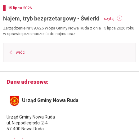
-
ludwikowice
Dodano
15
lipca
2026
kł.
-
Najem, tryb bezprzetargowy - Świerki
czytaj
najem,
tryb
Zarządzenie Nr 393/26 Wójta Gminy Nowa Ruda z dnia 15 lipca 2026 roku
bezprzetarg
w sprawie przeznaczenia do najmu oraz...
-
świerki
wróć
Dane adresowe
Urząd Gminy Nowa Ruda
Urząd Gminy Nowa Ruda
ul. Niepodległości 2-4
57-400 Nowa Ruda