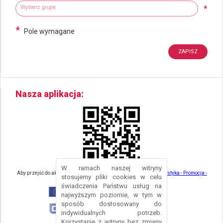
Wybierz grupy tematyczne
Wpisz wyszukiwaną fraze
*
*
Pole wymagane
Nasza aplikacja
W ramach naszej witryny
Aby przejść do aktualności związanych z turystyką - kliknij tu:
Turystyka - Promocja -
stosujemy pliki cookies w celu
Strefa Turysty - Gmina Nowa Ruda
świadczenia Państwu usług na
najwyższym poziomie, w tym w
sposób dostosowany do
indywidualnych potrzeb.
Korzystanie z witryny bez zmiany