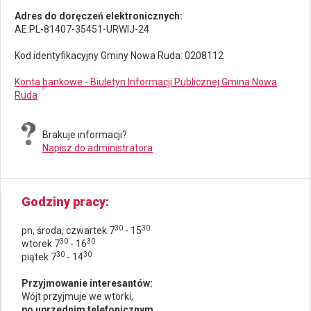
Adres do doręczeń elektronicznych:
AE:PL-81407-35451-URWIJ-24
Kod identyfikacyjny Gminy Nowa Ruda: 0208112
Konta bankowe - Biuletyn Informacji Publicznej Gmina Nowa
Ruda
Brakuje informacji?
Napisz do administratora
Godziny pracy
30
30
pn, środa, czwartek 7
- 15
30
30
wtorek 7
- 16
30
30
piątek 7
- 14
Przyjmowanie interesantów:
Wójt przyjmuje we wtorki,
po uprzednim telefonicznym