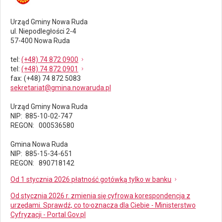
Urząd Gminy Nowa Ruda
ul. Niepodległości 2-4
57-400 Nowa Ruda
tel
:
(+48) 74 872 0900
tel
:
(+48) 74 872 0901
fax
: (+48) 74 872 5083
sekretariat@gmina.nowaruda.pl
Urząd Gminy Nowa Ruda
NIP: 885-10-02-747
REGON: 000536580
Gmina Nowa Ruda
NIP: 885-15-34-651
REGON: 890718142
Od 1 stycznia 2026 płatność gotówką tylko w banku
Od stycznia 2026 r. zmienia się cyfrowa korespondencja z
urzędami. Sprawdź, co to oznacza dla Ciebie - Ministerstwo
Cyfryzacji - Portal Gov.pl