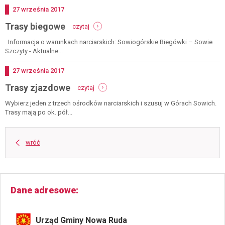
Dodano
27
września
2017
-
Trasy biegowe
czytaj
trasy
biegowe
Informacja o warunkach narciarskich: Sowiogórskie Biegówki – Sowie
Szczyty - Aktualne...
Dodano
27
września
2017
-
Trasy zjazdowe
czytaj
trasy
zjazdowe
Wybierz jeden z trzech ośrodków narciarskich i szusuj w Górach Sowich.
Trasy mają po ok. pół...
wróć
Dane adresowe
Urząd Gminy Nowa Ruda