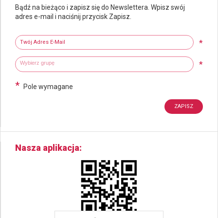
Bądź na bieżąco i zapisz się do Newslettera. Wpisz swój
adres e-mail i naciśnij przycisk Zapisz.
Newsletter
Twój adres e-mail
*
Wybierz grupy tematyczne
Wpisz wyszukiwaną fraze
*
*
Pole wymagane
Nasza aplikacja