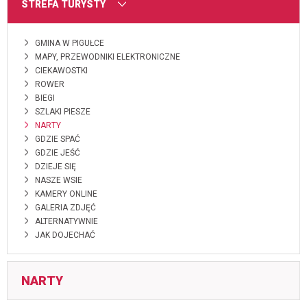
MENU
STREFA TURYSTY
GMINA W PIGUŁCE
MAPY, PRZEWODNIKI ELEKTRONICZNE
CIEKAWOSTKI
ROWER
BIEGI
SZLAKI PIESZE
NARTY
GDZIE SPAĆ
GDZIE JEŚĆ
DZIEJE SIĘ
NASZE WSIE
KAMERY ONLINE
GALERIA ZDJĘĆ
ALTERNATYWNIE
JAK DOJECHAĆ
NARTY