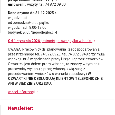
umówieniu wizyty
, tel. 74 872 09 00
Kasa czynna do 31.12.2025 r.
w godzinach:
od poniedziałku do piątku
w godzinach 8.00-13.00
budynek B, ul. Niepodległości 4
Od 1 stycznia 2026
płatność gotówką tylko w banku
UWAGA! Pracownicy ds.
planowania i zagospodarowania
przestrzennego
tel. 74 872 0928, tel. 74 872 0948 przyjmują
w pokoju nr 3 w godzinach pracy Urzędu oprócz czwartków.
Czwartek jest dniem pracy własnej, to znaczy w tym dniu
pracownicy wykonują pracę własną, związaną z
procedowaniem wniosków o warunki zabudowy i
W
CZWARTKI NIE OBSŁUGUJĄ KLIENTÓW TELEFONICZNIE
ANI W SIEDZIBIE URZĘDU.
więcej informacji
Newsletter