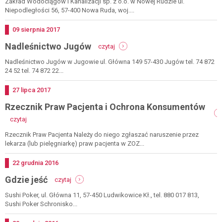
wodociągów
Zakład Wodociągów i Kanalizacji sp. z o.o. w Nowej Rudzie ul.
i
Niepodległości 56, 57-400 Nowa Ruda, woj....
kanalizacji
Dodano
09
sierpnia
2017
-
Nadleśnictwo Jugów
czytaj
nadleśnictwo
jugów
Nadleśnictwo Jugów w Jugowie ul. Główna 149 57-430 Jugów tel. 74 872
24 52 tel. 74 872 22...
Dodano
27
lipca
2017
Rzecznik Praw Pacjenta i Ochrona Konsumentów
-
czytaj
rzecznik
praw
Rzecznik Praw Pacjenta Należy do niego zgłaszać naruszenie przez
pacjenta
lekarza (lub pielęgniarkę) praw pacjenta w ZOZ...
i
ochrona
Dodano
22
grudnia
2016
konsumentów
-
Gdzie jeść
czytaj
gdzie
jeść
Sushi Poker, ul. Główna 11, 57-450 Ludwikowice Kł., tel. 880 017 813,
Sushi Poker Schronisko...