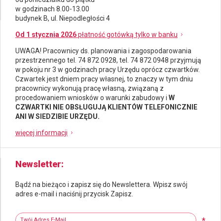
w godzinach 8.00-13.00
budynek B, ul. Niepodległości 4
Od 1 stycznia 2026
płatność gotówką tylko w banku
UWAGA! Pracownicy ds.
planowania i zagospodarowania
przestrzennego
tel. 74 872 0928, tel. 74 872 0948 przyjmują
w pokoju nr 3 w godzinach pracy Urzędu oprócz czwartków.
Czwartek jest dniem pracy własnej, to znaczy w tym dniu
pracownicy wykonują pracę własną, związaną z
procedowaniem wniosków o warunki zabudowy i
W
CZWARTKI NIE OBSŁUGUJĄ KLIENTÓW TELEFONICZNIE
ANI W SIEDZIBIE URZĘDU.
więcej informacji
Newsletter
Bądź na bieżąco i zapisz się do Newslettera. Wpisz swój
adres e-mail i naciśnij przycisk Zapisz.
Newsletter
Twój adres e-mail
*