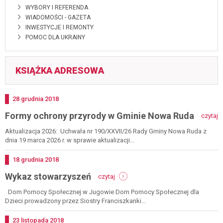
WYBORY I REFERENDA
WIADOMOŚCI - GAZETA
INWESTYCJE I REMONTY
POMOC DLA UKRAINY
KSIĄŻKA ADRESOWA
Dodano
28
grudnia
2018
-
Formy ochrony przyrody w Gminie Nowa Ruda
czytaj
f
o
Aktualizacja 2026: Uchwała nr 190/XXVII/26 Rady Gminy Nowa Ruda z
p
dnia 19 marca 2026 r. w sprawie aktualizacji...
w
g
Dodano
18
grudnia
2018
n
-
Wykaz stowarzyszeń
r
czytaj
wykaz
stowarzyszeń
Dom Pomocy Społecznej w Jugowie Dom Pomocy Społecznej dla
Dzieci prowadzony przez Siostry Franciszkanki...
Dodano
23
listopada
2018