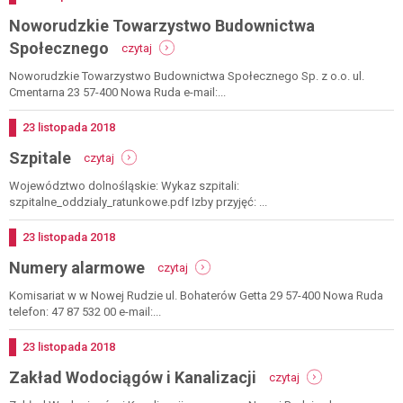
Noworudzkie Towarzystwo Budownictwa
-
Społecznego
czytaj
noworudzkie
towarzystwo
Noworudzkie Towarzystwo Budownictwa Społecznego Sp. z o.o. ul.
budownictwa
Cmentarna 23 57-400 Nowa Ruda e-mail:...
społecznego
Dodano
23
listopada
2018
-
Szpitale
czytaj
szpitale
Województwo dolnośląskie: Wykaz szpitali:
szpitalne_oddzialy_ratunkowe.pdf Izby przyjęć: ...
Dodano
23
listopada
2018
-
Numery alarmowe
czytaj
numery
alarmowe
Komisariat w w Nowej Rudzie ul. Bohaterów Getta 29 57-400 Nowa Ruda
telefon: 47 87 532 00 e-mail:...
Dodano
23
listopada
2018
-
Zakład Wodociągów i Kanalizacji
czytaj
zakład