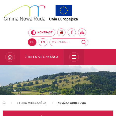
Przejdź do mapy serwisu
Przejdź do wyszukiwarki
Przejdź do głównego
Przejdź do treści
menu
BIP
FACEBOOK
MAPA SERWISU
KONTRAST
Wyszukiwarka
wyszukaj...
PL
EN
STRONA GŁÓWNA
STREFA MIESZKAŃCA
ROZWIŃ
STREFA MIESZKAŃCA
KSIĄŻKA ADRESOWA
STRONA GŁÓWNA