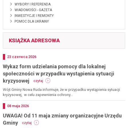
WYBORY I REFERENDA
WIADOMOŚCI - GAZETA
INWESTYCJE I REMONTY
POMOC DLA UKRAINY
KSIĄŻKA ADRESOWA
Dodano
23
czerwca
2026
Wykaz form udzielania pomocy dla lokalnej
społeczności w przypadku wystąpienia sytuacji
-
kryzysowej
czytaj
wykaz
form
Wójt Gminy Nowa Ruda informuje, że w przypadku wystąpienia sytuacji
udzielania
kryzysowej, w celu zapewnienia ochrony...
pomocy
dla
Dodano
08
maja
2026
lokalnej
UWAGA! Od 11 maja zmiany organizacyjne Urzędu
społeczności
w
-
Gminy
czytaj
przypadku
uwaga!