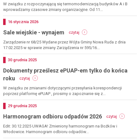
wystąpienia
od
W związku z rozpoczynającą się termomodernizacją budynków A i B
sytuacji
11
wprowadzamy czasowe zmiany organizacyjne. Od 11...
kryzysowej
maja
zmiany
Dodano
16
stycznia
2026
organizacyjne
-
Sale wiejskie - wynajem
urzędu
czytaj
sale
gminy
wiejskie
Zarządzenie nr 68/25 Wydane przez Wójta Gminy Nowa Ruda z dnia
-
17.02.2025 w sprawie zmiany Zarządzenia nr 595/16...
wynajem
Dodano
30
grudnia
2025
Dokumenty prześlesz ePUAP-em tylko do końca
-
roku
czytaj
dokumenty
prześlesz
W związku ze zmianami dotyczącymi przesyłania korespondencji
epuap-
poprzez platformę ePUAP , prosimy o zapoznanie się z...
em
tylko
Dodano
29
grudnia
2025
do
-
Harmonogram odbioru odpadów 2026
końca
czytaj
harmonogr
roku
odbioru
Edit: 30.12.2025 UWAGA! Zmieniony harmonogram na Bożków i
odpadów
Włodowice. Harmonogram odbioru odpadów...
2026