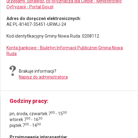
urzędami. Sprawdź, co to oznacza dla Ciebie - Ministerstwo
Cyfryzacji - Portal Gov.pl
Adres do doręczeń elektronicznych:
AE:PL-81407-35451-URWIJ-24
Kod identyfikacyjny Gminy Nowa Ruda: 0208112
Konta bankowe - Biuletyn Informacji Publicznej Gmina Nowa
Ruda
Brakuje informacji?
Napisz do administratora
Godziny pracy
30
30
pn, środa, czwartek 7
- 15
30
30
wtorek 7
- 16
30
30
piątek 7
- 14
Przyjmowanie interesantów: