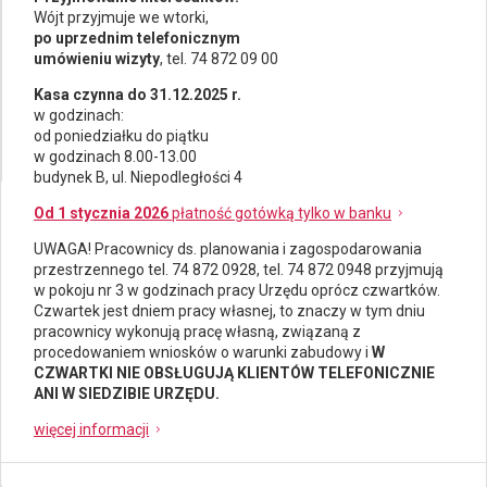
Wójt przyjmuje we wtorki,
po uprzednim telefonicznym
umówieniu wizyty
, tel. 74 872 09 00
Kasa czynna do 31.12.2025 r.
w godzinach:
od poniedziałku do piątku
w godzinach 8.00-13.00
budynek B, ul. Niepodległości 4
Od 1 stycznia 2026
płatność gotówką tylko w banku
UWAGA! Pracownicy ds.
planowania i zagospodarowania
przestrzennego
tel. 74 872 0928, tel. 74 872 0948 przyjmują
w pokoju nr 3 w godzinach pracy Urzędu oprócz czwartków.
Czwartek jest dniem pracy własnej, to znaczy w tym dniu
pracownicy wykonują pracę własną, związaną z
procedowaniem wniosków o warunki zabudowy i
W
CZWARTKI NIE OBSŁUGUJĄ KLIENTÓW TELEFONICZNIE
ANI W SIEDZIBIE URZĘDU.
więcej informacji