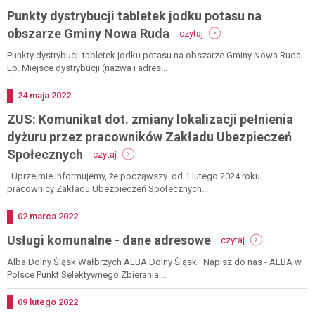
procedura
Punkty dystrybucji tabletek jodku potasu na
podłączenia
nieruchomości
-
obszarze Gminy Nowa Ruda
czytaj
punkty
dystrybucji
Punkty dystrybucji tabletek jodku potasu na obszarze Gminy Nowa Ruda
tabletek
Lp. Miejsce dystrybucji (nazwa i adres...
jodku
potasu
Dodano
24
maja
2022
na
ZUS: Komunikat dot. zmiany lokalizacji pełnienia
obszarze
gminy
dyżuru przez pracowników Zakładu Ubezpieczeń
nowa
-
Społecznych
czytaj
ruda
zus:
komunikat
Uprzejmie informujemy, że począwszy od 1 lutego 2024 roku
dot.
pracownicy Zakładu Ubezpieczeń Społecznych...
zmiany
lokalizacji
Dodano
02
marca
2022
pełnienia
-
Usługi komunalne - dane adresowe
dyżuru
czytaj
usługi
przez
komunalne
Alba Dolny Śląsk Wałbrzych ALBA Dolny Śląsk Napisz do nas - ALBA w
pracowników
-
Polsce Punkt Selektywnego Zbierania...
zakładu
dane
ubezpieczeń
adresowe
społecznych
Dodano
09
lutego
2022