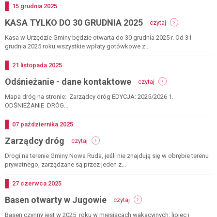
Dodano
15
grudnia
2025
-
KASA TYLKO DO 30 GRUDNIA 2025
czytaj
kasa
tylko
Kasa w Urzędzie Gminy będzie otwarta do 30 grudnia 2025 r. Od 31
do
grudnia 2025 roku wszystkie wpłaty gotówkowe z...
30
grudnia
Dodano
21
listopada
2025
2025
-
Odśnieżanie - dane kontaktowe
czytaj
odśnieżanie
-
Mapa dróg na stronie: Zarządcy dróg EDYCJA: 2025/2026 1.
dane
ODŚNIEŻANIE DRÓG...
kontaktowe
Dodano
07
października
2025
-
Zarządcy dróg
czytaj
zarządcy
dróg
Drogi na terenie Gminy Nowa Ruda, jeśli nie znajdują się w obrębie terenu
prywatnego, zarządzane są przez jeden z...
Dodano
27
czerwca
2025
-
Basen otwarty w Jugowie
czytaj
basen
otwarty
Basen czynny jest w 2025 roku w miesiącach wakacyjnych: lipiec i