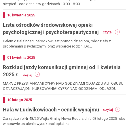
w
sierpień - codziennie w godzinach 10:00-18:00. ...
jugowie
Dodano
16
kwietnia
2025
Lista ośrodków środowiskowej opieki
-
psychologicznej i psychoterapeutycznej
czytaj
lista
ośrodkó
Celem działalności ośrodków jest pomoc dzieciom, młodzieży z
środowis
problemami psychicznymi oraz wsparcie rodzin. Do...
opieki
psycholo
Dodano
01
kwietnia
2025
i
Rozkład jazdy komunikacji gminnej od 1 kwietnia
psychote
-
2025 r.
czytaj
rozkład
jazdy
MAPA Z PRZYSTANKAMI CYFRY NAD GODZINAMI ODJAZDU AUTOBUSU
komunikacji
OZNACZAJĄ DNI KURSOWANIA! CYFRY NAD GODZINAMI ODJAZDU...
gminnej
od
Dodano
10
lutego
2025
1
-
Hala w Ludwikowicach - cennik wynajmu
kwietnia
czytaj
hala
2025
w
Zarządzenie Nr 48/25 Wójta Gminy Nowa Ruda z dnia 03 lutego 2025 roku
r.
ludwikow
w sprawie ustalenia wysokości opłat za...
-