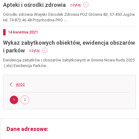
-
Apteki i ośrodki zdrowia
czytaj
apteki
i
Ośrodki zdrowia Wiejski Ośrodek Zdrowia POZ Główna 83, 57-450 Jugów
ośrodki
tel. 74 872 46 48 Przychodnia PRO -...
zdrowia
Dodano
14
kwietnia
2021
Wykaz zabytkowych obiektów, ewidencja obszarów
-
i parków
czytaj
wykaz
zabytkowych
Ewidencja zabytków i obszarów zabytkowych w Gminie Nowa Ruda 2025
obiektów,
(.xls) Ewidencja Parków...
ewidencja
obszarów
i
wróć
parków
Strona
STRONA
STRONA
1
2
Dane adresowe