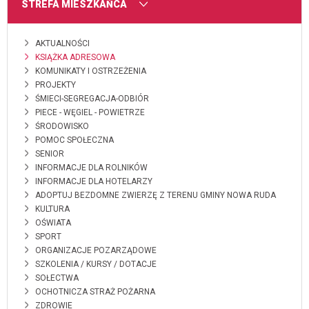
MENU
STREFA MIESZKAŃCA
AKTUALNOŚCI
KSIĄŻKA ADRESOWA
KOMUNIKATY I OSTRZEŻENIA
PROJEKTY
ŚMIECI-SEGREGACJA-ODBIÓR
PIECE - WĘGIEL - POWIETRZE
ŚRODOWISKO
POMOC SPOŁECZNA
SENIOR
INFORMACJE DLA ROLNIKÓW
INFORMACJE DLA HOTELARZY
ADOPTUJ BEZDOMNE ZWIERZĘ Z TERENU GMINY NOWA RUDA
KULTURA
OŚWIATA
SPORT
ORGANIZACJE POZARZĄDOWE
SZKOLENIA / KURSY / DOTACJE
SOŁECTWA
OCHOTNICZA STRAŻ POŻARNA
ZDROWIE