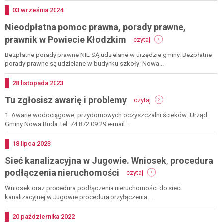
cennik
Dodano
03
września
2024
wynajmu
Nieodpłatna pomoc prawna, porady prawne,
-
prawnik w Powiecie Kłodzkim
czytaj
nieodpłatna
pomoc
Bezpłatne porady prawne NIE SĄ udzielane w urzędzie gminy. Bezpłatne
prawna,
porady prawne są udzielane w budynku szkoły: Nowa...
porady
prawne,
Dodano
28
listopada
2023
prawnik
-
Tu zgłosisz awarię i problemy
w
czytaj
tu
powiecie
zgłosisz
1. Awarie wodociągowe, przydomowych oczyszczalni ścieków: Urząd
kłodzkim
awarię
Gminy Nowa Ruda: tel. 74 872 09 29 e-mail...
i
problemy
Dodano
18
lipca
2023
Sieć kanalizacyjna w Jugowie. Wniosek, procedura
-
podłączenia nieruchomości
czytaj
sieć
kanalizacyjna
Wniosek oraz procedura podłączenia nieruchomości do sieci
w
kanalizacyjnej w Jugowie procedura przyłączenia...
jugowie.
wniosek,
Dodano
20
października
2022