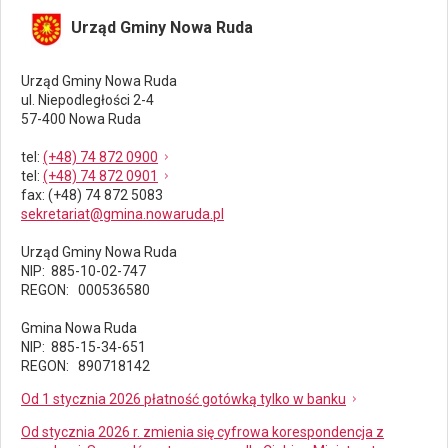
Urząd Gminy Nowa Ruda
Urząd Gminy Nowa Ruda
ul. Niepodległości 2-4
57-400 Nowa Ruda
tel
:
(+48) 74 872 0900
tel
:
(+48) 74 872 0901
fax
: (+48) 74 872 5083
sekretariat@gmina.nowaruda.pl
Urząd Gminy Nowa Ruda
NIP: 885-10-02-747
REGON: 000536580
Gmina Nowa Ruda
NIP: 885-15-34-651
REGON: 890718142
Od 1 stycznia 2026 płatność gotówką tylko w banku
Od stycznia 2026 r. zmienia się cyfrowa korespondencja z