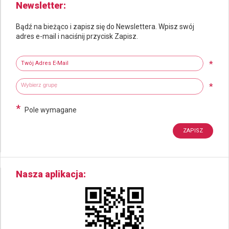
Newsletter
Bądź na bieżąco i zapisz się do Newslettera. Wpisz swój
adres e-mail i naciśnij przycisk Zapisz.
Newsletter
Twój adres e-mail
*
Wybierz grupy tematyczne
Wpisz wyszukiwaną fraze
*
*
Pole wymagane
Nasza aplikacja