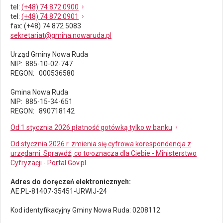
tel
:
(+48) 74 872 0900
tel
:
(+48) 74 872 0901
fax
: (+48) 74 872 5083
sekretariat@gmina.nowaruda.pl
Urząd Gminy Nowa Ruda
NIP: 885-10-02-747
REGON: 000536580
Gmina Nowa Ruda
NIP: 885-15-34-651
REGON: 890718142
Od 1 stycznia 2026 płatność gotówką tylko w banku
Od stycznia 2026 r. zmienia się cyfrowa korespondencja z
urzędami. Sprawdź, co to oznacza dla Ciebie - Ministerstwo
Cyfryzacji - Portal Gov.pl
Adres do doręczeń elektronicznych:
AE:PL-81407-35451-URWIJ-24
Kod identyfikacyjny Gminy Nowa Ruda: 0208112