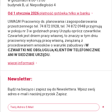
w godzinach 8.00-13.00
budynek B, ul. Niepodległości 4
Od 1 stycznia 2026
płatność gotówką tylko w banku
UWAGA! Pracownicy ds.
planowania i zagospodarowania
przestrzennego
tel. 74 872 0928, tel. 74 872 0948 przyjmują
w pokoju nr 3 w godzinach pracy Urzędu oprócz czwartków.
Czwartek jest dniem pracy własnej, to znaczy w tym dniu
pracownicy wykonują pracę własną, związaną z
procedowaniem wniosków o warunki zabudowy i
W
CZWARTKI NIE OBSŁUGUJĄ KLIENTÓW TELEFONICZNIE
ANI W SIEDZIBIE URZĘDU.
więcej informacji
Newsletter
Bądź na bieżąco i zapisz się do Newslettera. Wpisz swój
adres e-mail i naciśnij przycisk Zapisz.
Newsletter
Twój adres e-mail
*