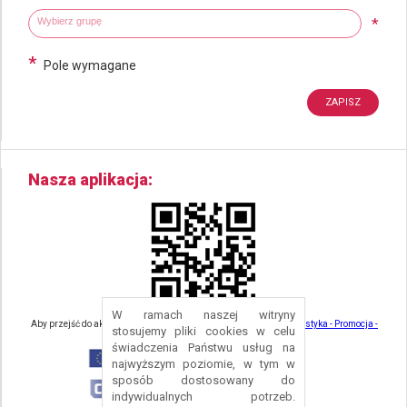
Wybierz grupy tematyczne
Wpisz wyszukiwaną fraze
*
*
Pole wymagane
Nasza aplikacja
W ramach naszej witryny
Aby przejść do aktualności związanych z turystyką - kliknij tu:
Turystyka - Promocja -
stosujemy pliki cookies w celu
Strefa Turysty - Gmina Nowa Ruda
świadczenia Państwu usług na
najwyższym poziomie, w tym w
sposób dostosowany do
indywidualnych potrzeb.