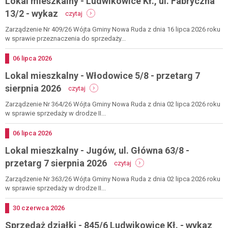
Lokal mieszkalny - Ludwikowice Kł., ul. Fabryczna
wykaz
-
13/2 - wykaz
czytaj
lokal
mieszkalny
Zarządzenie Nr 409/26 Wójta Gminy Nowa Ruda z dnia 16 lipca 2026 roku
-
w sprawie przeznaczenia do sprzedaży...
ludwikowice
kł.,
Dodano
06
lipca
2026
ul.
Lokal mieszkalny - Włodowice 5/8 - przetarg 7
fabryczna
13/2
-
sierpnia 2026
czytaj
-
lokal
wykaz
mieszkalny
Zarządzenie Nr 364/26 Wójta Gminy Nowa Ruda z dnia 02 lipca 2026 roku
-
w sprawie sprzedaży w drodze II...
włodowice
5/8
Dodano
06
lipca
2026
-
Lokal mieszkalny - Jugów, ul. Główna 63/8 -
przetarg
7
-
przetarg 7 sierpnia 2026
czytaj
sierpnia
lokal
2026
mieszkalny
Zarządzenie Nr 363/26 Wójta Gminy Nowa Ruda z dnia 02 lipca 2026 roku
-
w sprawie sprzedaży w drodze II...
jugów,
ul.
Dodano
30
czerwca
2026
główna
Sprzedaż działki - 845/6 Ludwikowice Kł. - wykaz
63/8