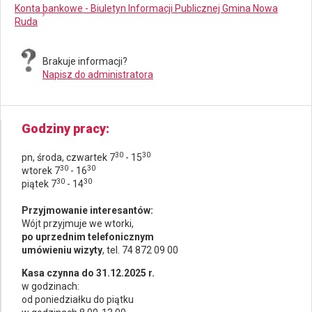
Konta bankowe - Biuletyn Informacji Publicznej Gmina Nowa
Ruda
Brakuje informacji?
Napisz do administratora
Godziny pracy
30
30
pn, środa, czwartek 7
- 15
30
30
wtorek 7
- 16
30
30
piątek 7
- 14
Przyjmowanie interesantów:
Wójt przyjmuje we wtorki,
po uprzednim telefonicznym
umówieniu wizyty
, tel. 74 872 09 00
Kasa czynna do 31.12.2025 r.
w godzinach:
od poniedziałku do piątku