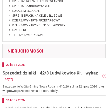
SPRZ. DZ. ROLNYCH I BUDOWLANYCH
SPRZ. DZ. ZABUDOWANYCH
LOKALE MIESZKALNE
SPRZ. NIERUCH. NA CELE USŁUGOWE
DZIERŻAWY - TRYB PRZETARGOWY
DZIERŻAWY - TRYB BEZPRZETARGOWY
UŻYCZENIE
TERENY INWESTYCYJNE
NIERUCHOMOŚCI
Dodano
22
lipca
2026
Sprzedaż działki - 42/3 Ludwikowice Kł. - wykaz
-
czytaj
sprzedaż
działki
Zarządzenie Wójta Gminy Nowa Ruda nr 416/26 z dnia 22 lipca 2026 roku
-
w sprawie przeznaczenia do sprzedaży...
42/3
ludwikowice
Dodano
16
lipca
2026
kł.
-