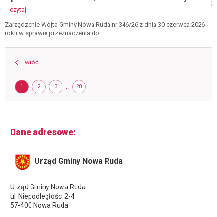
-
-
czytaj
przetarg
sprzedaż
7
działki
Zarządzenie Wójta Gminy Nowa Ruda nr 346/26 z dnia 30 czerwca 2026
sierpnia
-
roku w sprawie przeznaczenia do...
2026
845/6
ludwikowice
kł.
wróć
-
wykaz
Strona
STRONA
STRONA
STRONA
..
STRONA
1
2
3
28
Dane adresowe
Urząd Gminy Nowa Ruda
Urząd Gminy Nowa Ruda
ul. Niepodległości 2-4
57-400 Nowa Ruda