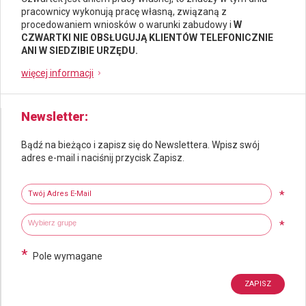
pracownicy wykonują pracę własną, związaną z
procedowaniem wniosków o warunki zabudowy i
W
CZWARTKI NIE OBSŁUGUJĄ KLIENTÓW TELEFONICZNIE
ANI W SIEDZIBIE URZĘDU.
więcej informacji
Newsletter
Bądź na bieżąco i zapisz się do Newslettera. Wpisz swój
adres e-mail i naciśnij przycisk Zapisz.
Newsletter
Twój adres e-mail
*
Wybierz grupy tematyczne
Wpisz wyszukiwaną fraze
*
*
Pole wymagane