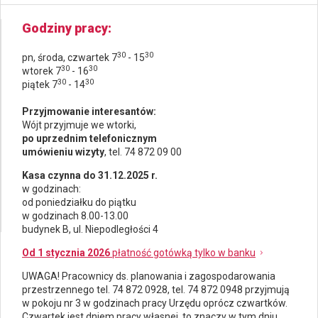
Godziny pracy
30
30
pn, środa, czwartek 7
- 15
30
30
wtorek 7
- 16
30
30
piątek 7
- 14
Przyjmowanie interesantów:
Wójt przyjmuje we wtorki,
po uprzednim telefonicznym
umówieniu wizyty
, tel. 74 872 09 00
Kasa czynna do 31.12.2025 r.
w godzinach:
od poniedziałku do piątku
w godzinach 8.00-13.00
budynek B, ul. Niepodległości 4
Od 1 stycznia 2026
płatność gotówką tylko w banku
UWAGA! Pracownicy ds.
planowania i zagospodarowania
przestrzennego
tel. 74 872 0928, tel. 74 872 0948 przyjmują
w pokoju nr 3 w godzinach pracy Urzędu oprócz czwartków.
Czwartek jest dniem pracy własnej, to znaczy w tym dniu