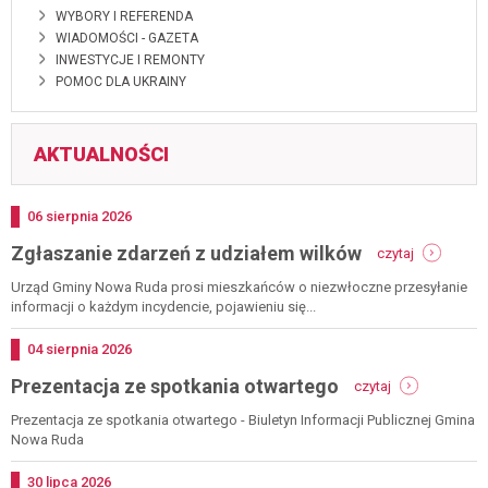
WYBORY I REFERENDA
WIADOMOŚCI - GAZETA
INWESTYCJE I REMONTY
POMOC DLA UKRAINY
AKTUALNOŚCI
Dodano
06
sierpnia
2026
-
Zgłaszanie zdarzeń z udziałem wilków
czytaj
zgłaszanie
zdarzeń
Urząd Gminy Nowa Ruda prosi mieszkańców o niezwłoczne przesyłanie
z
informacji o każdym incydencie, pojawieniu się...
udziałem
wilków
Dodano
04
sierpnia
2026
-
Prezentacja ze spotkania otwartego
czytaj
prezentacja
ze
Prezentacja ze spotkania otwartego - Biuletyn Informacji Publicznej Gmina
spotkania
Nowa Ruda
otwartego
Dodano
30
lipca
2026