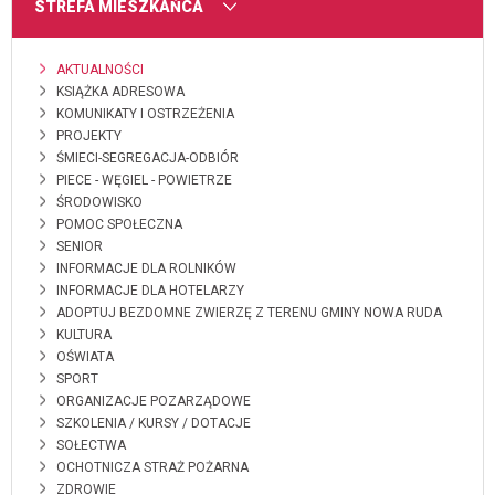
MENU
STREFA MIESZKAŃCA
AKTUALNOŚCI
KSIĄŻKA ADRESOWA
KOMUNIKATY I OSTRZEŻENIA
PROJEKTY
ŚMIECI-SEGREGACJA-ODBIÓR
PIECE - WĘGIEL - POWIETRZE
ŚRODOWISKO
POMOC SPOŁECZNA
SENIOR
INFORMACJE DLA ROLNIKÓW
INFORMACJE DLA HOTELARZY
ADOPTUJ BEZDOMNE ZWIERZĘ Z TERENU GMINY NOWA RUDA
KULTURA
OŚWIATA
SPORT
ORGANIZACJE POZARZĄDOWE
SZKOLENIA / KURSY / DOTACJE
SOŁECTWA
OCHOTNICZA STRAŻ POŻARNA
ZDROWIE