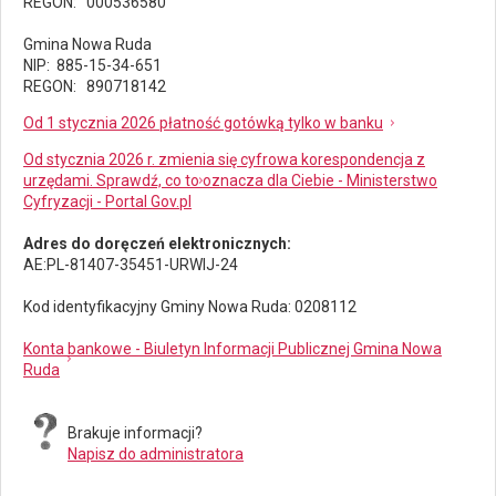
REGON: 000536580
Gmina Nowa Ruda
NIP: 885-15-34-651
REGON: 890718142
Od 1 stycznia 2026 płatność gotówką tylko w banku
Od stycznia 2026 r. zmienia się cyfrowa korespondencja z
urzędami. Sprawdź, co to oznacza dla Ciebie - Ministerstwo
Cyfryzacji - Portal Gov.pl
Adres do doręczeń elektronicznych:
AE:PL-81407-35451-URWIJ-24
Kod identyfikacyjny Gminy Nowa Ruda: 0208112
Konta bankowe - Biuletyn Informacji Publicznej Gmina Nowa
Ruda
Brakuje informacji?
Napisz do administratora