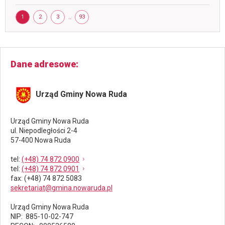
do
Strona
określonego
STRONA
STRONA
STRONA
..
STRONA
1
2
3
93
limitu
Dane adresowe
Urząd Gminy Nowa Ruda
Urząd Gminy Nowa Ruda
ul. Niepodległości 2-4
57-400 Nowa Ruda
tel
:
(+48) 74 872 0900
tel
:
(+48) 74 872 0901
fax
: (+48) 74 872 5083
sekretariat@gmina.nowaruda.pl
Urząd Gminy Nowa Ruda
NIP: 885-10-02-747