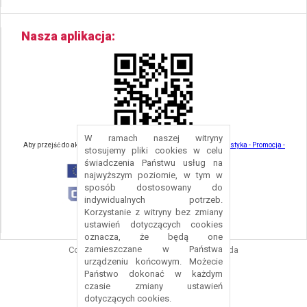
Nasza aplikacja
W ramach naszej witryny
Aby przejść do aktualności związanych z turystyką - kliknij tu:
Turystyka - Promocja -
stosujemy pliki cookies w celu
Strefa Turysty - Gmina Nowa Ruda
świadczenia Państwu usług na
najwyższym poziomie, w tym w
sposób dostosowany do
indywidualnych potrzeb.
Korzystanie z witryny bez zmiany
ustawień dotyczących cookies
oznacza, że będą one
zamieszczane w Państwa
Copyright © 2016 Urząd Gminy Nowa Ruda
urządzeniu końcowym. Możecie
Projekt i wykonanie:
Logonet Sp. z o.o.
Państwo dokonać w każdym
czasie zmiany ustawień
dotyczących cookies.