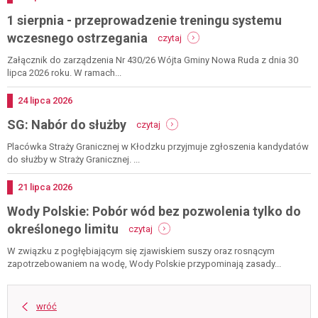
1 sierpnia - przeprowadzenie treningu systemu
-
wczesnego ostrzegania
czytaj
1
sierpnia
Załącznik do zarządzenia Nr 430/26 Wójta Gminy Nowa Ruda z dnia 30
-
lipca 2026 roku. W ramach...
przeprowadzenie
treningu
Dodano
24
lipca
2026
systemu
-
SG: Nabór do służby
wczesnego
czytaj
sg:
ostrzegania
nabór
Placówka Straży Granicznej w Kłodzku przyjmuje zgłoszenia kandydatów
do
do służby w Straży Granicznej. ...
służby
Dodano
21
lipca
2026
Wody Polskie: Pobór wód bez pozwolenia tylko do
-
określonego limitu
czytaj
wody
polskie:
W związku z pogłębiającym się zjawiskiem suszy oraz rosnącym
pobór
zapotrzebowaniem na wodę, Wody Polskie przypominają zasady...
wód
bez
pozwolenia
wróć
tylko