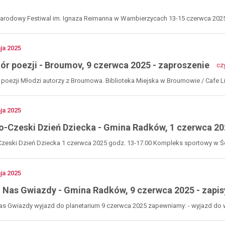
międzynarodowy
festiwal
arodowy Festiwal im. Ignaza Reimanna w Wambierzycach 13-15 czerwca 2025
im.
enie
ignaza
reimanna
no
ja
2025
gmina
ór poezji - Broumov, 9 czerwca 2025 - zaproszenie
czy
radków,
stępny miesiąc
13-
poezji Młodzi autorzy z Broumowa. Biblioteka Miejska w Broumowie / Cafe Li
15
5
16
17
18
19
20
21
22
23
24
25
26
27
każ następne dni
czerwca
2025
no
ja
2025
zaproszenie
o-Czeski Dzień Dziecka - Gmina Radków, 1 czerwca 20
zeski Dzień Dziecka 1 czerwca 2025 godz. 13-17.00 Kompleks sportowy w Ścin
no
ja
2025
 Nas Gwiazdy - Gmina Radków, 9 czerwca 2025 - zapis
s Gwiazdy wyjazd do planetarium 9 czerwca 2025 zapewniamy: - wyjazd do wr