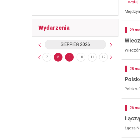
to wspaniała okazja do wspólnego
czytaj
lipca
gminne
świętowania, podziękowania za plony i
2026
2026
Międzyn
spędzenia czasu w radosnej, sąsiedzkiej
-
atmosferze. Zapraszają: Adrianna
zaprosz
Mierzejewska – Wójt Gminy Nowa Ruda
Wydarzenia
Gabriela Buczek-Rogińska – Dyrektor
Doda
29
ma
-
Centrum Kultury Gminy Nowa Ruda
Wiecz
Sołectwo Jugów OSP Jugów Gminny Klub
SIERPIEŃ
2026
poprzedni miesiąc
na
Seniora w Jugowie Koło Gospodyń
Wieczór 
Wiejskich "Jugowianki" Szczegóły wkrótce.
3
4
5
6
7
8
9
10
11
12
13
14
1
pokaż poprzednie dni
po
Doda
28
ma
-
Polsk
Polsko-C
Doda
26
ma
Łączą
Łączą Na