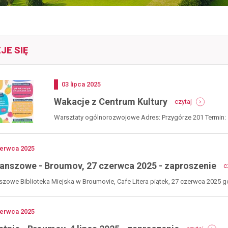
JE SIĘ
Dodano
03
lipca
2025
-
Wakacje z Centrum Kultury
czytaj
wakacje
z
Warsztaty ogólnorozwojowe Adres: Przygórze 201 Termin: 15, 1
centrum
kultury
no
erwca
2025
lanszowe - Broumov, 27 czerwca 2025 - zaproszenie
c
szowe Biblioteka Miejska w Broumovie, Cafe Litera piątek, 27 czerwca 2025 g
no
erwca
2025
-