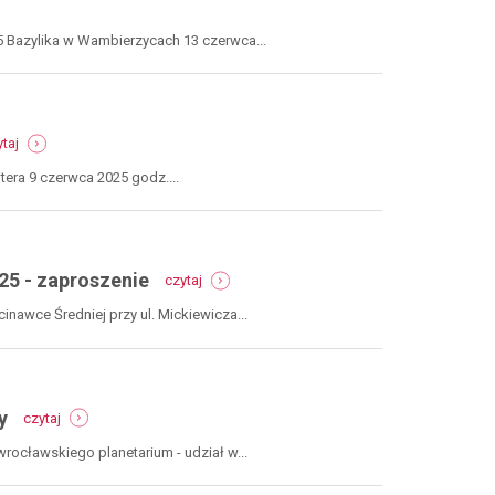
ruda,
z
7
centrum
 Bazylika w Wambierzycach 13 czerwca...
czerwca
kultury
-
2026
zaproszenie
-
taj
wieczór
poezji
tera 9 czerwca 2025 godz....
-
28
29
30
31
1
2
3
broumov,
9
6
czerwca
-
2025
25 - zaproszenie
czytaj
polsko-
-
czeski
zaproszenie
awce Średniej przy ul. Mickiewicza...
dzień
dziecka
-
gmina
-
radków,
y
czytaj
łączą
1
nas
czerwca
ocławskiego planetarium - udział w...
gwiazdy
2025
-
-