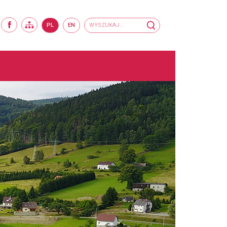
Wyszukiwarka
wyszukaj...
BIP
FACEBOOK
MAPA SERWISU
PL
EN