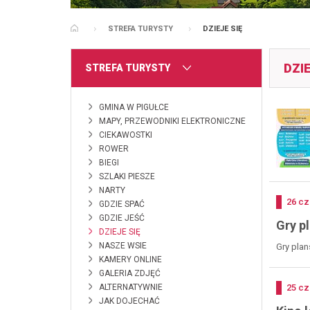
STREFA TURYSTY
DZIEJE SIĘ
STRONA GŁÓWNA
DZIE
MENU
STREFA TURYSTY
GMINA W PIGUŁCE
MAPY, PRZEWODNIKI ELEKTRONICZNE
CIEKAWOSTKI
ROWER
BIEGI
SZLAKI PIESZE
NARTY
Doda
26
cz
GDZIE SPAĆ
GDZIE JEŚĆ
Gry p
DZIEJE SIĘ
NASZE WSIE
Gry plan
KAMERY ONLINE
GALERIA ZDJĘĆ
ALTERNATYWNIE
Doda
25
cz
JAK DOJECHAĆ