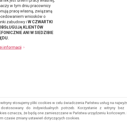
rtek jest dniem pracy własnej,
naczy w tym dniu pracownicy
nują pracę własną, związaną
ocedowaniem wniosków o
nki zabudowy i
W CZWARTKI
 OBSŁUGUJĄ KLIENTÓW
FONICZNIE ANI W SIEDZIBIE
ĘDU.
ej informacji
witryny stosujemy pliki cookies w celu świadczenia Państwu usług na najwy
ostosowany do indywidualnych potrzeb. Korzystanie z witryny bez 
kies oznacza, że będą one zamieszczane w Państwa urządzeniu końcowym.
m czasie zmiany ustawień dotyczących cookies.