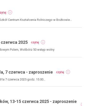
-
gmina
-
nowa
zytaj
gminne
ruda,
zawody
29
 Szkół Centrum Kształcenia Rolniczego w Bożkowie...
sportowo-
czerwca
pożarnicze
2025
-
zaproszenie
-
 czerwca 2025
czytaj
festiwal
Festiwal Góry Literatury 
lawendy
ndowym Polem, Wolibórz 50 wstęp wolny
-
Program dostępny u organizatora: F
gmina
Góry Literatury 2026. Program - Fund
nowa
Olgi Tokarczuk
ruda,
-
czytaj
29
-
a, 7 czerwca - zaproszenie
festiwal
czytaj
czerwca
festiwal
góry
2025
piosenki
1a 7 czerwca 2025 godz. 15.00...
literatury
ludowej
kacje z Centrum Kultury
2026
na
026
pograniczu
-
gmina
-
ków, 13-15 czerwca 2025 - zaproszenie
taj
nowa
wakacje