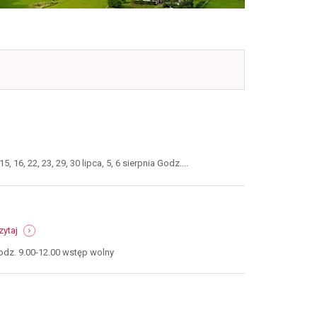
6, 22, 23, 29, 30 lipca, 5, 6 sierpnia Godz....
-
zytaj
gry
planszowe
odz. 9.00-12.00 wstęp wolny
-
broumov,
27
czerwca
2025