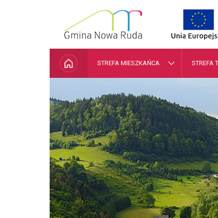
Przejdź do mapy serwisu
Przejdź do wyszukiwarki
Przejdź do głównego
Przejdź do treści
menu
STRONA GŁÓWNA
STREFA MIESZKAŃCA
STREFA 