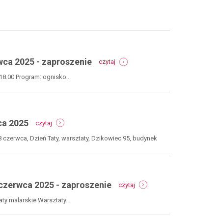
-
zaproszenie
,
-
wca 2025 - zaproszenie
czytaj
polsko-
czeski
enie
18.00 Program: ognisko...
piknik
rodzinny
-
gmina
-
nowa
ca 2025
czytaj
długi
ruda,
weekend
28
zerwca, Dzień Taty, warsztaty, Dzikowiec 95, budynek
-
czerwca
wydarzenia
2025
18-
-
22
zaproszenie
czerwca
-
czerwca 2025 - zaproszenie
czytaj
2025
polsko-
czeski
y malarskie Warsztaty...
festiwal
lawendowy