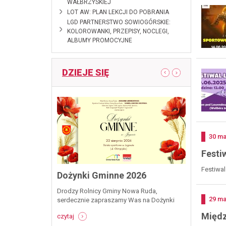
WAŁBRZYSKIEJ
2023-09-11
LOT AW: PLAN LEKCJI DO POBRANIA
2023-03-29
LGD PARTNERSTWO SOWIOGÓRSKIE:
KOLOROWANKI, PRZEPISY, NOCLEGI,
ALBUMY PROMOCYJNE
DZIEJE SIĘ
pokaż poprzedni artykuł
pokaż następny
ndy 28
Otwarcie 
Radków, 2
zaprosze
dziela, 28 czerwca
Doda
30
ma
om Pod
Wielkie otwar
ibórz 50, 57-431
Festi
rowerowej w 
rogramie: warsztaty
lipca 2026 pa
ograficzne babskie
-
czytaj
Festiwal
Ścinawce Śred
Dożynki Gminne 2026
Dembiński warsztaty
otwarci
otwarcia park
j warsztaty zdrowego
ścieżki
rowerowych 1
Drodzy Rolnicy Gminy Nowa Ruda,
szają: Wójt Gminy
-
kolarskiego I
Doda
29
ma
serdecznie zapraszamy Was na Dożynki
erzejewska
gmina
Puchar Burmis
Gminne, które w tym roku odbędą się w
 Nowa Ruda Dom
radków,
Międz
-
czytaj
sobotę, 22 sierpnia 2026 w Jugowie. Będzie
m
26
dożynki
-