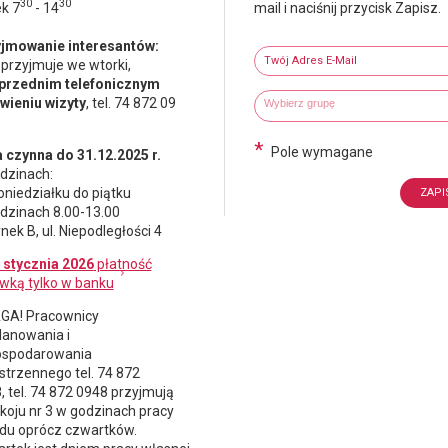
30
30
ek 7
- 14
mail i naciśnij przycisk Zapisz.
Newsletter
jmowanie interesantów:
Twój adres e-mail
 przyjmuje we wtorki,
przednim telefonicznym
Wybierz grupy tematyczne
Wpisz wyszukiwaną fraze
ieniu wizyty
, tel. 74 872 09
*
Pole wymagane
 czynna do 31.12.2025 r.
dzinach:
oniedziałku do piątku
dzinach 8.00-13.00
nek B, ul. Niepodległości 4
 stycznia 2026
płatność
wką tylko w banku
A! Pracownicy
lanowania i
spodarowania
strzennego
tel. 74 872
, tel. 74 872 0948 przyjmują
koju nr 3 w godzinach pracy
du oprócz czwartków.