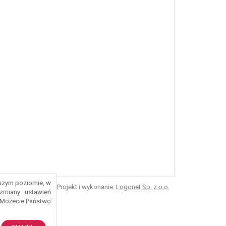
ższym poziomie, w
Projekt i wykonanie:
Logonet Sp. z o.o.
zmiany ustawień
 Możecie Państwo