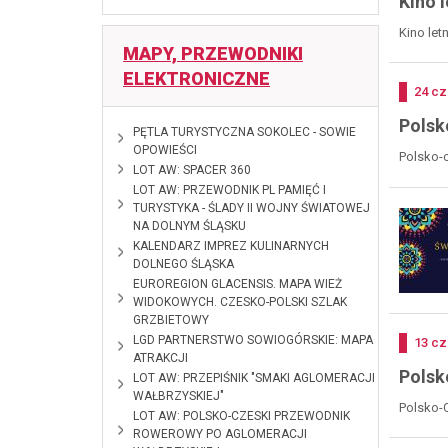
Kino 
Kino let
MAPY, PRZEWODNIKI
ELEKTRONICZNE
Doda
24
cz
Polsk
2026-06-10
PĘTLA TURYSTYCZNA SOKOLEC - SOWIE
OPOWIEŚCI
Polsko-c
2026-02-18
LOT AW: SPACER 360
2025-01-28
LOT AW: PRZEWODNIK PL PAMIĘĆ I
TURYSTYKA - ŚLADY II WOJNY ŚWIATOWEJ
NA DOLNYM ŚLĄSKU
2024-12-12
KALENDARZ IMPREZ KULINARNYCH
DOLNEGO ŚLĄSKA
2024-10-28
EUROREGION GLACENSIS. MAPA WIEŻ
WIDOKOWYCH. CZESKO-POLSKI SZLAK
GRZBIETOWY
2024-09-
LGD PARTNERSTWO SOWIOGÓRSKIE: MAPA
Doda
13
cz
09
ATRAKCJI
Polsk
2024-01-11
LOT AW: PRZEPIŚNIK "SMAKI AGLOMERACJI
WAŁBRZYSKIEJ"
Polsko-C
2023-12-08
LOT AW: POLSKO-CZESKI PRZEWODNIK
ROWEROWY PO AGLOMERACJI