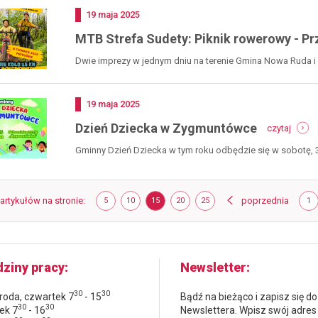
Dodano
19
maja
2025
MTB Strefa Sudety: Piknik rowerowy - Pr
Dwie imprezy w jednym dniu na terenie Gmina Nowa Ruda 
co chcą...
Dodano
19
maja
2025
-
Dzień Dziecka w Zygmuntówce
czytaj
dzień
dziec
Gminny Dzień Dziecka w tym roku odbędzie się w sobotę, 
w
zygmu
Strona
strona
 artykułów na stronie
POKAŻ
ELEMENTÓW
POKAŻ
ELEMENTÓW
POKAŻ
ELEMENTÓW
POKAŻ
ELEMENTÓW
POKAŻ
ELEMENTÓW
poprzednia
ST
5
10
15
20
25
1
NA
NA
NA
NA
NA
STRONIE
STRONIE
STRONIE
STRONIE
STRONIE
ziny pracy
Newsletter
30
30
środa, czwartek 7
- 15
Bądź na bieżąco i zapisz się do
30
30
ek 7
- 16
Newslettera. Wpisz swój adres