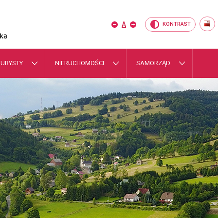
standardowy
A
KONTRAST
powiększ czcionkę
A
pomniejsz czcionkę
A
rozmiar
TURYSTY
NIERUCHOMOŚCI
SAMORZĄD