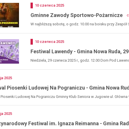
Dodano
10
czerwca
2025
Gminne Zawody Sportowo-Pożarnicze
c
W najbliższą sobotę, o godz. 10.00 na boisku przy Zespół
Dodano
10
czerwca
2025
 artykuł
Festiwal Lawendy - Gmina Nowa Ruda, 29
ścieżki - Gmina
Pierogowe Love, sobota, 25
Niedziela, 29 czerwca 2025 r., godz. 12.00 Dom Pod Lawe
6 lipca 2026 -
lipca 2026
nie
Pierogowe Love sobota, 25 lipca 2026
no
ja
2025
godz. 15:00 na terenie siedziby
cie nowej infrastruktury
Nadleśnictwa Jugów, ul. Główna 149 Jugów
wal Piosenki Ludowej Na Pograniczu - Gmina Nowa Rud
Gminie Radków niedziela, 26
-
czytaj
gość specjalny: Grażyna Zielińska "Buba"
rking przy ul. Sikorskiego w
pierogowe
gra terenowa "Tajemnica starego lasu" - po
 Piosenki Ludowej Na Pograniczu Gminny Klub Seniora w Jugowie ul. Główna 9
niej 9:45 uroczystość
love,
śladach nietoperzy strefa dziecka
e
Wa
ingu i ścieżek pieszo-
sobota,
0:00 start wyścigu
2
25
TT Grand Prix Radkowa -
no
ja
2025
lipca
trza
2026
ynarodowy Festiwal im. Ignaza Reimanna - Gmina Rad
czy