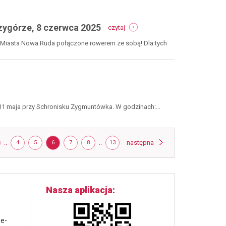
gmina
zaproszenie
radków,
-
9
zygórze, 8 czerwca 2025
czytaj
mtb
czerwca
strefa
2025
i Miasta Nowa Ruda połączone rowerem ze sobą! Dla tych
sudety:
-
piknik
zapisy
rowerowy
-
przygórze,
8
ka
czerwca
31 maja przy Schronisku Zygmuntówka. W godzinach:...
2025
ntówce
strona
RONA
..
STRONA
STRONA
STRONA
STRONA
STRONA
..
STRONA
następna
4
5
6
7
8
13
Nasza aplikacja
 e-