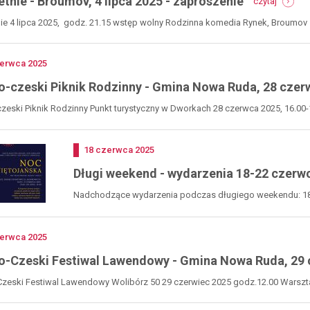
letnie - Broumov, 4 lipca 2025 - zaproszenie
czytaj
kino
letnie
nie 4 lipca 2025, godz. 21.15 wstęp wolny Rodzinna komedia Rynek, Broumov
-
broumov
4
no
erwca
2025
lipca
2025
o-czeski Piknik Rodzinny - Gmina Nowa Ruda, 28 czer
-
zaprosz
zeski Piknik Rodzinny Punkt turystyczny w Dworkach 28 czerwca 2025, 16.00-
Dodano
18
czerwca
2025
Długi weekend - wydarzenia 18-22 czerw
Nadchodzące wydarzenia podczas długiego weekendu: 18 c
Centrum...
no
erwca
2025
o-Czeski Festiwal Lawendowy - Gmina Nowa Ruda, 29 
zeski Festiwal Lawendowy Wolibórz 50 29 czerwiec 2025 godz.12.00 Warsztat