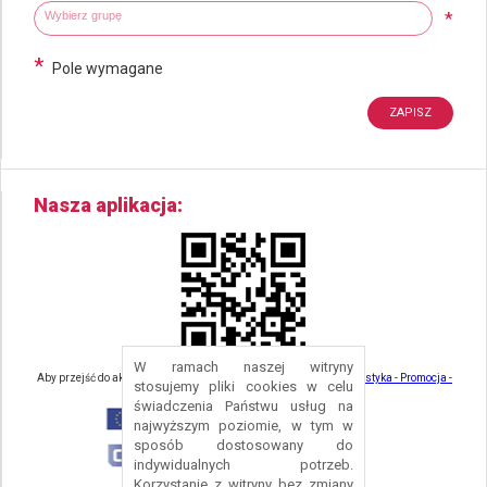
Wybierz grupy tematyczne
Wpisz wyszukiwaną fraze
*
*
Pole wymagane
Nasza aplikacja
W ramach naszej witryny
Aby przejść do aktualności związanych z turystyką - kliknij tu:
Turystyka - Promocja -
stosujemy pliki cookies w celu
Strefa Turysty - Gmina Nowa Ruda
świadczenia Państwu usług na
najwyższym poziomie, w tym w
sposób dostosowany do
indywidualnych potrzeb.
Korzystanie z witryny bez zmiany