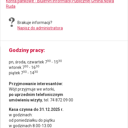
Konta bankowe - Biuletyn Informacji Publicznej Gmina Nowa
Ruda
Brakuje informacji?
Napisz do administratora
Godziny pracy
30
30
pn, środa, czwartek 7
- 15
30
30
wtorek 7
- 16
30
30
piątek 7
- 14
Przyjmowanie interesantów:
Wójt przyjmuje we wtorki,
po uprzednim telefonicznym
umówieniu wizyty
, tel. 74 872 09 00
Kasa czynna do 31.12.2025 r.
w godzinach:
od poniedziałku do piątku
w godzinach 8.00-13.00