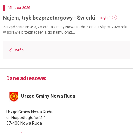
-
ludwikowice
Dodano
15
lipca
2026
kł.
-
Najem, tryb bezprzetargowy - Świerki
czytaj
najem,
tryb
Zarządzenie Nr 393/26 Wójta Gminy Nowa Ruda z dnia 15 lipca 2026 roku
bezprzetarg
w sprawie przeznaczenia do najmu oraz...
-
świerki
wróć
Dane adresowe
Urząd Gminy Nowa Ruda
Urząd Gminy Nowa Ruda
ul. Niepodległości 2-4
57-400 Nowa Ruda