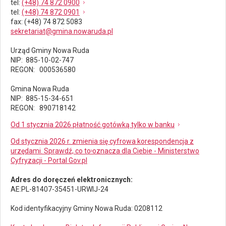
tel
:
(+48) 74 872 0900
tel
:
(+48) 74 872 0901
fax
: (+48) 74 872 5083
sekretariat@gmina.nowaruda.pl
Urząd Gminy Nowa Ruda
NIP: 885-10-02-747
REGON: 000536580
Gmina Nowa Ruda
NIP: 885-15-34-651
REGON: 890718142
Od 1 stycznia 2026 płatność gotówką tylko w banku
Od stycznia 2026 r. zmienia się cyfrowa korespondencja z
urzędami. Sprawdź, co to oznacza dla Ciebie - Ministerstwo
Cyfryzacji - Portal Gov.pl
Adres do doręczeń elektronicznych:
AE:PL-81407-35451-URWIJ-24
Kod identyfikacyjny Gminy Nowa Ruda: 0208112