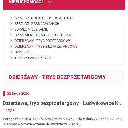
MENU
NIERUCHOMOŚCI
SPRZ. DZ. ROLNYCH I BUDOWLANYCH
SPRZ. DZ. ZABUDOWANYCH
LOKALE MIESZKALNE
SPRZ. NIERUCH. NA CELE USŁUGOWE
DZIERŻAWY - TRYB PRZETARGOWY
DZIERŻAWY - TRYB BEZPRZETARGOWY
UŻYCZENIE
TERENY INWESTYCYJNE
DZIERŻAWY - TRYB BEZPRZETARGOWY
Dodano
22
lipca
2026
Dzierżawa, tryb bezprzetargowy - Ludwikowice Kł.
-
czytaj
dzierżawa,
tryb
Zarządzenie Nr 415/26 Wójta Gminy Nowa Ruda z dnia 22 lipca 2026 roku
bezprzetargowy
w sprawie przeznaczenia do wydzierżawienia...