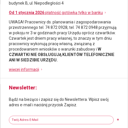
budynek B, ul. Niepodległości 4
Od 1 stycznia 2026
płatność gotówką tylko w banku
UWAGA! Pracownicy ds.
planowania i zagospodarowania
przestrzennego
tel. 74 872 0928, tel. 74 872 0948 przyjmują
w pokoju nr 3 w godzinach pracy Urzędu oprócz czwartków.
Czwartek jest dniem pracy własnej, to znaczy w tym dniu
pracownicy wykonują pracę własną, związaną z
procedowaniem wniosków o warunki zabudowy i
W
CZWARTKI NIE OBSŁUGUJĄ KLIENTÓW TELEFONICZNIE
ANI W SIEDZIBIE URZĘDU.
więcej informacji
Newsletter
Bądź na bieżąco i zapisz się do Newslettera. Wpisz swój
adres e-mail i naciśnij przycisk Zapisz.
Newsletter
Twój adres e-mail
*