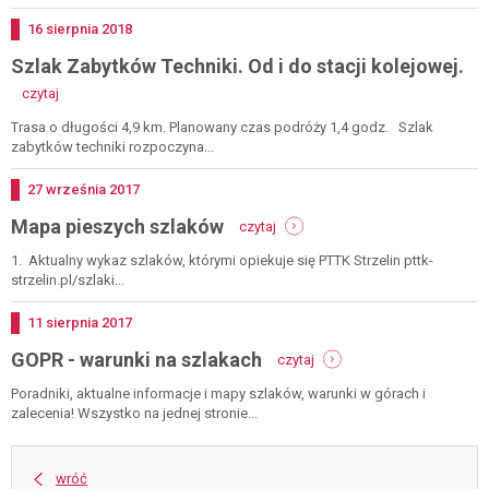
od
i
Dodano
16
sierpnia
2018
do
Szlak Zabytków Techniki. Od i do stacji kolejowej.
stacji
kolejowej.
-
czytaj
szlak
zabytków
Trasa o długości 4,9 km. Planowany czas podróży 1,4 godz. Szlak
techniki.
zabytków techniki rozpoczyna...
od
i
Dodano
27
września
2017
do
-
Mapa pieszych szlaków
stacji
czytaj
mapa
kolejowej.
pieszych
1. Aktualny wykaz szlaków, którymi opiekuje się PTTK Strzelin pttk-
szlaków
strzelin.pl/szlaki...
Dodano
11
sierpnia
2017
-
GOPR - warunki na szlakach
czytaj
gopr
-
Poradniki, aktualne informacje i mapy szlaków, warunki w górach i
warunki
zalecenia! Wszystko na jednej stronie...
na
szlakach
wróć