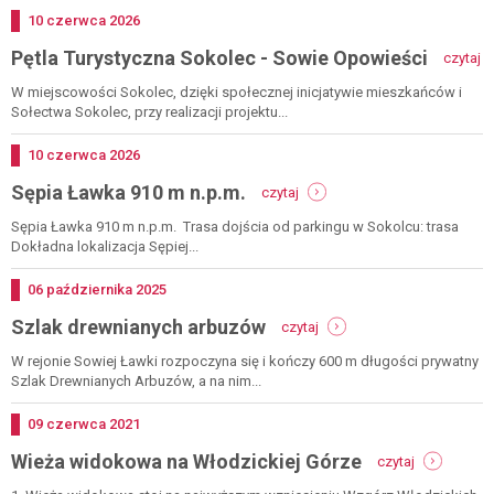
Dodano
10
czerwca
2026
-
Pętla Turystyczna Sokolec - Sowie Opowieści
czytaj
pę
tu
W miejscowości Sokolec, dzięki społecznej inicjatywie mieszkańców i
s
Sołectwa Sokolec, przy realizacji projektu...
-
s
Dodano
10
czerwca
2026
o
-
Sępia Ławka 910 m n.p.m.
czytaj
sępia
ławka
Sępia Ławka 910 m n.p.m. Trasa dojścia od parkingu w Sokolcu: trasa
910
Dokładna lokalizacja Sępiej...
m
n.p.m.
Dodano
06
października
2025
-
Szlak drewnianych arbuzów
czytaj
szlak
drewnianych
W rejonie Sowiej Ławki rozpoczyna się i kończy 600 m długości prywatny
arbuzów
Szlak Drewnianych Arbuzów, a na nim...
Dodano
09
czerwca
2021
-
Wieża widokowa na Włodzickiej Górze
czytaj
wieża
widokowa