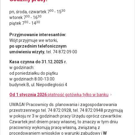
30
30
pn, środa, czwartek 7
- 15
30
30
wtorek 7
- 16
30
30
piątek 7
- 14
Przyjmowanie interesantów:
Wójt przyjmuje we wtorki,
po uprzednim telefonicznym
umówieniu wizyty
, tel. 74 872 09 00
Kasa czynna do 31.12.2025 r.
w godzinach:
od poniedziałku do piątku
w godzinach 8.00-13.00
budynek B, ul. Niepodległości 4
Od 1 stycznia 2026
płatność gotówką tylko w banku
UWAGA! Pracownicy ds.
planowania i zagospodarowania
przestrzennego
tel. 74 872 0928, tel. 74 872 0948 przyjmują
w pokoju nr 3 w godzinach pracy Urzędu oprócz czwartków.
Czwartek jest dniem pracy własnej, to znaczy w tym dniu
pracownicy wykonują pracę własną, związaną z
procedowaniem wniosków o warunki zabudowy i
W