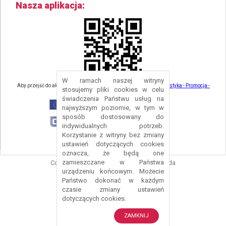
Nasza aplikacja
W ramach naszej witryny
Aby przejść do aktualności związanych z turystyką - kliknij tu:
Turystyka - Promocja -
stosujemy pliki cookies w celu
Strefa Turysty - Gmina Nowa Ruda
świadczenia Państwu usług na
najwyższym poziomie, w tym w
sposób dostosowany do
indywidualnych potrzeb.
Korzystanie z witryny bez zmiany
ustawień dotyczących cookies
oznacza, że będą one
zamieszczane w Państwa
Copyright © 2016 Urząd Gminy Nowa Ruda
urządzeniu końcowym. Możecie
Projekt i wykonanie:
Logonet Sp. z o.o.
Państwo dokonać w każdym
czasie zmiany ustawień
dotyczących cookies.
ZAMKNIJ