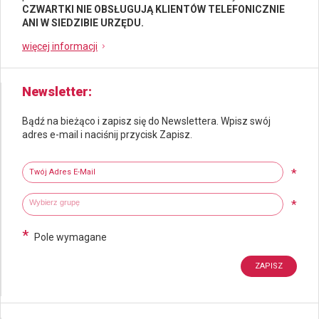
CZWARTKI NIE OBSŁUGUJĄ KLIENTÓW TELEFONICZNIE
ANI W SIEDZIBIE URZĘDU.
więcej informacji
Newsletter
Bądź na bieżąco i zapisz się do Newslettera. Wpisz swój
adres e-mail i naciśnij przycisk Zapisz.
Newsletter
Twój adres e-mail
*
Wybierz grupy tematyczne
Wpisz wyszukiwaną fraze
*
*
Pole wymagane