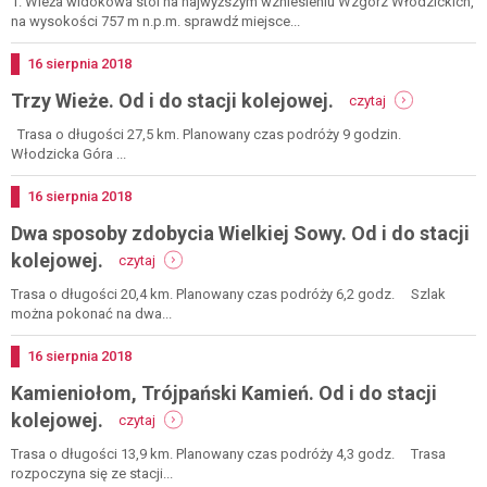
1. Wieża widokowa stoi na najwyższym wzniesieniu Wzgórz Włodzickich,
na
na wysokości 757 m n.p.m. sprawdź miejsce...
włodzickiej
górze
Dodano
16
sierpnia
2018
-
Trzy Wieże. Od i do stacji kolejowej.
czytaj
trzy
wieże.
Trasa o długości 27,5 km. Planowany czas podróży 9 godzin.
od
Włodzicka Góra ...
i
do
Dodano
16
sierpnia
2018
stacji
Dwa sposoby zdobycia Wielkiej Sowy. Od i do stacji
kolejowej.
-
kolejowej.
czytaj
dwa
sposoby
Trasa o długości 20,4 km. Planowany czas podróży 6,2 godz. Szlak
zdobycia
można pokonać na dwa...
wielkiej
sowy.
Dodano
16
sierpnia
2018
od
Kamieniołom, Trójpański Kamień. Od i do stacji
i
do
-
kolejowej.
czytaj
stacji
kamieniołom,
kolejowej.
trójpański
Trasa o długości 13,9 km. Planowany czas podróży 4,3 godz. Trasa
kamień.
rozpoczyna się ze stacji...