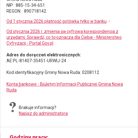
NIP: 885-15-34-651
REGON: 890718142
Od 1 stycznia 2026 płatność gotówką tylko w banku
Od stycznia 2026 r. zmienia się cyfrowa korespondencja z
urzędami. Sprawdź, co to oznacza dla Ciebie - Ministerstwo
Cyfryzacji - Portal Gov.pl
Adres do doręczeń elektronicznych:
AE:PL-81407-35451-URWIJ-24
Kod identyfikacyjny Gminy Nowa Ruda: 0208112
Konta bankowe - Biuletyn Informacji Publicznej Gmina Nowa
Ruda
Brakuje informacji?
Napisz do administratora
Godziny pracy