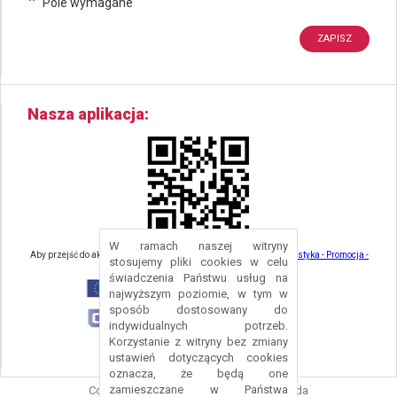
*
Pole wymagane
Nasza aplikacja
W ramach naszej witryny
Aby przejść do aktualności związanych z turystyką - kliknij tu:
Turystyka - Promocja -
stosujemy pliki cookies w celu
Strefa Turysty - Gmina Nowa Ruda
świadczenia Państwu usług na
najwyższym poziomie, w tym w
sposób dostosowany do
indywidualnych potrzeb.
Korzystanie z witryny bez zmiany
ustawień dotyczących cookies
oznacza, że będą one
zamieszczane w Państwa
Copyright © 2016 Urząd Gminy Nowa Ruda