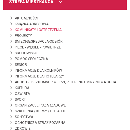
MENU
STREFA MIESZKAŃCA
AKTUALNOŚCI
KSIĄŻKA ADRESOWA
KOMUNIKATY I OSTRZEŻENIA
PROJEKTY
ŚMIECI-SEGREGACJA-ODBIÓR
PIECE - WĘGIEL - POWIETRZE
ŚRODOWISKO
POMOC SPOŁECZNA
SENIOR
INFORMACJE DLA ROLNIKÓW
INFORMACJE DLA HOTELARZY
ADOPTUJ BEZDOMNE ZWIERZĘ Z TERENU GMINY NOWA RUDA
KULTURA
OŚWIATA
SPORT
ORGANIZACJE POZARZĄDOWE
SZKOLENIA / KURSY / DOTACJE
SOŁECTWA
OCHOTNICZA STRAŻ POŻARNA
ZDROWIE