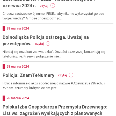
-
czerwca 2024 r.
czytaj
zastrzeż
numer
Chcesz zastrzec swój numer PESEL, aby nikt nie wykorzystał go bez
pesel
twojej wiedzy? A może chcesz cofnąć...
-
konsekwencje
Dodano
28
marca
2024
od
Dolnośląska Policja ostrzega. Uważaj na
1
czerwca
-
przestępców.
czytaj
2024
dolnośląska
r.
policja
Nie daj się oszukać „na wnuczka”. Oszuści zazwyczaj kontaktują się
ostrzega.
telefonicznie. Przerwij połączenie, nie...
uważaj
na
Dodano
28
marca
2024
przestępców.
-
Policja: ZnamTeNumery
czytaj
policja:
znamtenumery
Policja informuje o akcji społecznej o nazwie #DzielnicaBezStrachu i
#ZnamTeNumery, których celem jest...
Dodano
25
marca
2024
Polska Izba Gospodarcza Przemysłu Drzewnego:
List ws. zagrożeń wynikających z planowanych