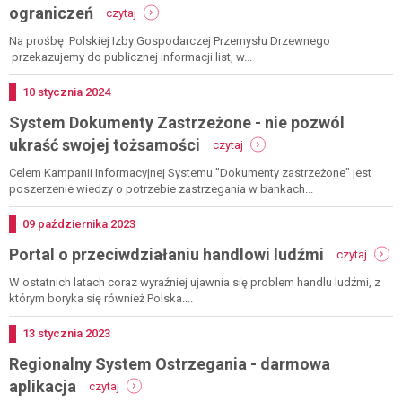
-
ograniczeń
czytaj
polska
izba
Na prośbę Polskiej Izby Gospodarczej Przemysłu Drzewnego
gospodarcza
przekazujemy do publicznej informacji list, w...
przemysłu
drzewnego:
Dodano
10
stycznia
2024
list
System Dokumenty Zastrzeżone - nie pozwól
ws.
zagrożeń
-
ukraść swojej tożsamości
czytaj
wynikających
system
z
dokumenty
Celem Kampanii Informacyjnej Systemu "Dokumenty zastrzeżone" jest
planowanych
zastrzeżone
poszerzenie wiedzy o potrzebie zastrzegania w bankach...
ograniczeń
-
nie
Dodano
09
października
2023
pozwól
-
Portal o przeciwdziałaniu handlowi ludźmi
ukraść
czytaj
portal
swojej
o
W ostatnich latach coraz wyraźniej ujawnia się problem handlu ludźmi, z
tożsamości
przeci
którym boryka się również Polska....
handl
ludźmi
Dodano
13
stycznia
2023
Regionalny System Ostrzegania - darmowa
-
aplikacja
czytaj
regionalny