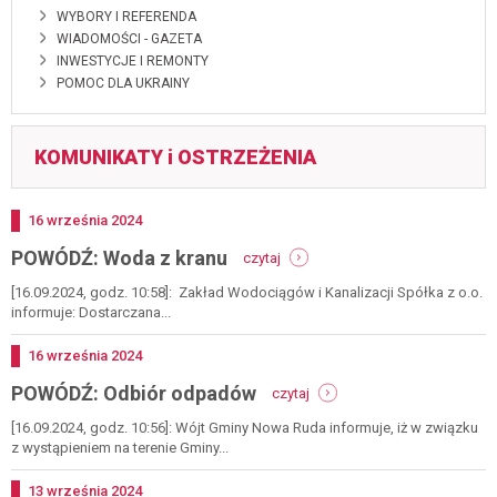
WYBORY I REFERENDA
WIADOMOŚCI - GAZETA
INWESTYCJE I REMONTY
POMOC DLA UKRAINY
KOMUNIKATY i OSTRZEŻENIA
Dodano
16
września
2024
-
POWÓDŹ: Woda z kranu
czytaj
powódź:
woda
[16.09.2024, godz. 10:58]: Zakład Wodociągów i Kanalizacji Spółka z o.o.
z
informuje: Dostarczana...
kranu
Dodano
16
września
2024
-
POWÓDŹ: Odbiór odpadów
czytaj
powódź:
odbiór
[16.09.2024, godz. 10:56]: Wójt Gminy Nowa Ruda informuje, iż w związku
odpadów
z wystąpieniem na terenie Gminy...
Dodano
13
września
2024