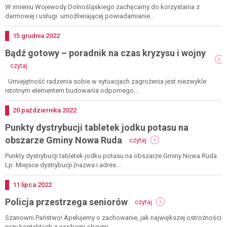
system
W imieniu Wojewody Dolnośląskiego zachęcamy do korzystania z
ostrzegania
darmowej i usługi umożliwiającej powiadamianie...
-
darmowa
Dodano
15
grudnia
2022
aplikacja
Bądź gotowy – poradnik na czas kryzysu i wojny
-
czytaj
bądź
gotowy
Umiejętność radzenia sobie w sytuacjach zagrożenia jest niezwykle
–
istotnym elementem budowania odpornego...
poradnik
na
Dodano
20
października
2022
czas
Punkty dystrybucji tabletek jodku potasu na
kryzysu
i
-
obszarze Gminy Nowa Ruda
czytaj
wojny
punkty
dystrybucji
Punkty dystrybucji tabletek jodku potasu na obszarze Gminy Nowa Ruda
tabletek
Lp. Miejsce dystrybucji (nazwa i adres...
jodku
potasu
Dodano
11
lipca
2022
na
-
Policja przestrzega seniorów
obszarze
czytaj
policja
gminy
przestrzega
Szanowni Państwo! Apelujemy o zachowanie, jak największej ostrożności
nowa
seniorów
przy kontaktach z osobami obcymi,...