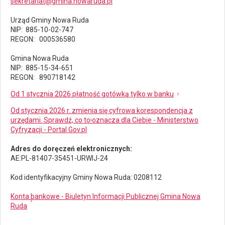
sekretariat@gmina.nowaruda.pl
Urząd Gminy Nowa Ruda
NIP: 885-10-02-747
REGON: 000536580
Gmina Nowa Ruda
NIP: 885-15-34-651
REGON: 890718142
Od 1 stycznia 2026 płatność gotówką tylko w banku
Od stycznia 2026 r. zmienia się cyfrowa korespondencja z
urzędami. Sprawdź, co to oznacza dla Ciebie - Ministerstwo
Cyfryzacji - Portal Gov.pl
Adres do doręczeń elektronicznych:
AE:PL-81407-35451-URWIJ-24
Kod identyfikacyjny Gminy Nowa Ruda: 0208112
Konta bankowe - Biuletyn Informacji Publicznej Gmina Nowa
Ruda