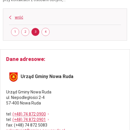
ruda
wróć
Strona
STRONA
STRONA
STRONA
STRONA
1
2
3
4
Dane adresowe
Urząd Gminy Nowa Ruda
Urząd Gminy Nowa Ruda
ul. Niepodległości 2-4
57-400 Nowa Ruda
tel
:
(+48) 74 872 0900
tel
:
(+48) 74 872 0901
fax
: (+48) 74 872 5083