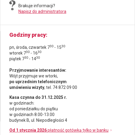
Brakuje informacji?
Napisz do administratora
Godziny pracy
30
30
pn, środa, czwartek 7
- 15
30
30
wtorek 7
- 16
30
30
piątek 7
- 14
Przyjmowanie interesantów:
Wójt przyjmuje we wtorki,
po uprzednim telefonicznym
umówieniu wizyty
, tel. 74 872 09 00
Kasa czynna do 31.12.2025 r.
w godzinach:
od poniedziałku do piątku
w godzinach 8.00-13.00
budynek B, ul. Niepodległości 4
Od 1 stycznia 2026
płatność gotówką tylko w banku