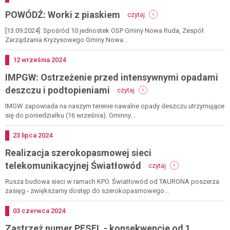
-
POWÓDŹ: Worki z piaskiem
czytaj
powódź:
worki
[13.09.2024]: Spośród 10 jednostek OSP Gminy Nowa Ruda, Zespół
z
Zarządzania Kryzysowego Gminy Nowa...
piaskiem
Dodano
12
września
2024
IMPGW: Ostrzeżenie przed intensywnymi opadami
-
deszczu i podtopieniami
czytaj
impgw:
ostrzeżenie
IMGW zapowiada na naszym terenie nawalne opady deszczu utrzymujące
przed
się do poniedziałku (16 września). Gminny...
intensywnymi
opadami
Dodano
23
lipca
2024
deszczu
Realizacja szerokopasmowej sieci
i
podtopieniami
-
telekomunikacyjnej Światłowód
czytaj
realizacja
szerokopasmowej
Rusza budowa sieci w ramach KPO. Światłowód od TAURONA poszerza
sieci
zasięg - zwiększamy dostęp do szerokopasmowego...
telekomunikacyjnej
światłowód
Dodano
03
czerwca
2024
Zastrzeż numer PESEL - konsekwencje od 1