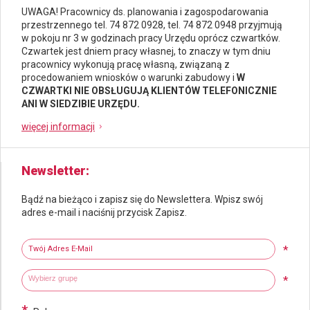
UWAGA! Pracownicy ds.
planowania i zagospodarowania
przestrzennego
tel. 74 872 0928, tel. 74 872 0948 przyjmują
w pokoju nr 3 w godzinach pracy Urzędu oprócz czwartków.
Czwartek jest dniem pracy własnej, to znaczy w tym dniu
pracownicy wykonują pracę własną, związaną z
procedowaniem wniosków o warunki zabudowy i
W
CZWARTKI NIE OBSŁUGUJĄ KLIENTÓW TELEFONICZNIE
ANI W SIEDZIBIE URZĘDU.
więcej informacji
Newsletter
Bądź na bieżąco i zapisz się do Newslettera. Wpisz swój
adres e-mail i naciśnij przycisk Zapisz.
Newsletter
Twój adres e-mail
*
Wybierz grupy tematyczne
Wpisz wyszukiwaną fraze
*