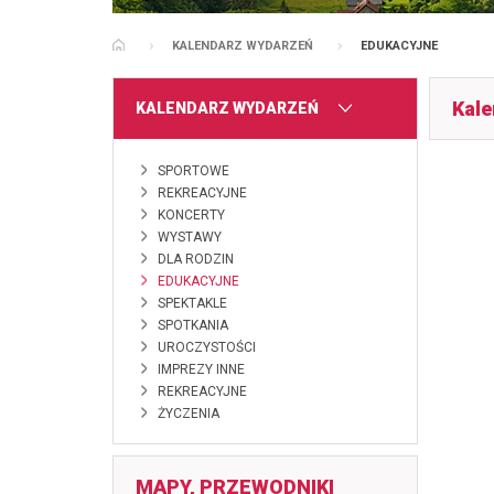
KALENDARZ WYDARZEŃ
EDUKACYJNE
STRONA GŁÓWNA
Kale
MENU
KALENDARZ WYDARZEŃ
SPORTOWE
REKREACYJNE
KONCERTY
WYSTAWY
DLA RODZIN
EDUKACYJNE
SPEKTAKLE
SPOTKANIA
UROCZYSTOŚCI
IMPREZY INNE
REKREACYJNE
ŻYCZENIA
MAPY, PRZEWODNIKI