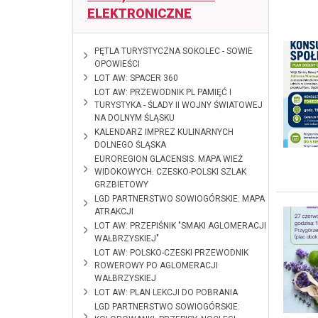
ELEKTRONICZNE
2026-06-10
PĘTLA TURYSTYCZNA SOKOLEC - SOWIE
OPOWIEŚCI
2026-02-18
LOT AW: SPACER 360
2025-01-28
LOT AW: PRZEWODNIK PL PAMIĘĆ I
TURYSTYKA - ŚLADY II WOJNY ŚWIATOWEJ
NA DOLNYM ŚLĄSKU
2024-12-12
KALENDARZ IMPREZ KULINARNYCH
DOLNEGO ŚLĄSKA
2024-10-28
EUROREGION GLACENSIS. MAPA WIEŻ
WIDOKOWYCH. CZESKO-POLSKI SZLAK
GRZBIETOWY
2024-09-
LGD PARTNERSTWO SOWIOGÓRSKIE: MAPA
09
ATRAKCJI
2024-01-11
LOT AW: PRZEPIŚNIK "SMAKI AGLOMERACJI
WAŁBRZYSKIEJ"
2023-12-08
LOT AW: POLSKO-CZESKI PRZEWODNIK
ROWEROWY PO AGLOMERACJI
WAŁBRZYSKIEJ
2023-09-11
LOT AW: PLAN LEKCJI DO POBRANIA
2023-03-29
LGD PARTNERSTWO SOWIOGÓRSKIE: