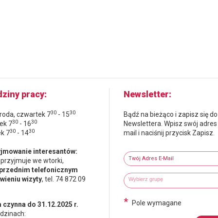
ziny pracy
Newsletter
30
30
środa, czwartek 7
- 15
Bądź na bieżąco i zapisz się do
30
30
ek 7
- 16
Newslettera. Wpisz swój adres
30
30
ek 7
- 14
mail i naciśnij przycisk Zapisz.
Newsletter
jmowanie interesantów:
Twój adres e-mail
 przyjmuje we wtorki,
przednim telefonicznym
Wybierz grupy tematyczne
Wpisz wyszukiwaną fraze
ieniu wizyty
, tel. 74 872 09
*
Pole wymagane
 czynna do 31.12.2025 r.
dzinach: