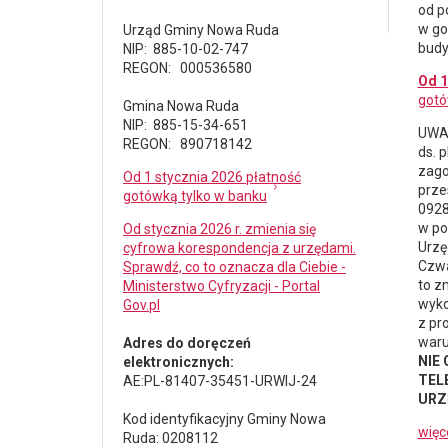
od p
w go
Urząd Gminy Nowa Ruda
budy
NIP: 885-10-02-747
REGON: 000536580
Od 1
gotó
Gmina Nowa Ruda
NIP: 885-15-34-651
UWAG
REGON: 890718142
ds.
p
zago
Od 1 stycznia 2026 płatność
prze
gotówką tylko w banku
0928
w po
Od stycznia 2026 r. zmienia się
Urzę
cyfrowa korespondencja z urzędami.
Czwa
Sprawdź, co to oznacza dla Ciebie -
to z
Ministerstwo Cyfryzacji - Portal
wyko
Gov.pl
z pr
waru
Adres do doręczeń
NIE
elektronicznych:
TELE
AE:PL-81407-35451-URWIJ-24
URZ
Kod identyfikacyjny Gminy Nowa
więc
Ruda: 0208112