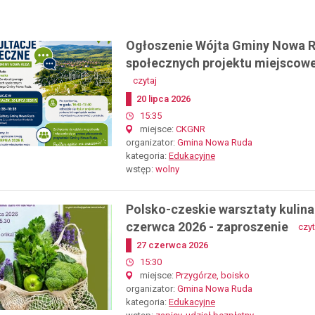
Ogłoszenie Wójta Gminy Nowa Ru
społecznych projektu miejscow
-
czytaj
ogłoszenie
Dodano
20
lipca
2026
wójta
gminy
start
15:35
nowa
miejsce
CKGNR
ruda
organizator
Gmina Nowa Ruda
o
kategoria
Edukacyjne
rozpoczęciu
wstęp
wolny
konsultacji
społecznych
projektu
Polsko-czeskie warsztaty kulina
miejscowego
czerwca 2026 - zaproszenie
czyt
planu
ogólnego
Dodano
27
czerwca
2026
gminy
start
15:30
nowa
miejsce
Przygórze, boisko
ruda
organizator
Gmina Nowa Ruda
kategoria
Edukacyjne