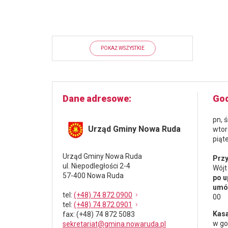
POKAŻ WSZYSTKIE
Dane adresowe
God
pn, 
Urząd Gminy Nowa Ruda
wtor
piąt
Urząd Gminy Nowa Ruda
Przy
ul. Niepodległości 2-4
Wójt
57-400 Nowa Ruda
po u
umów
tel
:
(+48) 74 872 0900
00
tel
:
(+48) 74 872 0901
Kasa
fax
: (+48) 74 872 5083
w go
sekretariat@gmina.nowaruda.pl