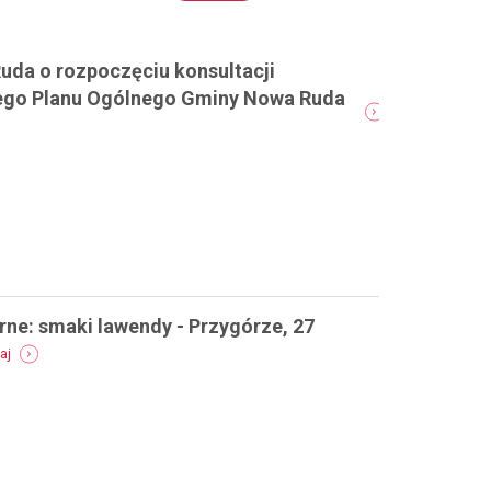
da o rozpoczęciu konsultacji
ego Planu Ogólnego Gminy Nowa Ruda
rne: smaki lawendy - Przygórze, 27
-
aj
polsko-
czeskie
warsztaty
kulinarne:
smaki
lawendy
-