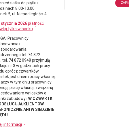
oniedziałku do piątku
dzinach 8.00-13.00
nek B, ul. Niepodległości 4
 stycznia 2026
płatność
wką tylko w banku
A! Pracownicy
lanowania i
spodarowania
strzennego
tel. 74 872
, tel. 74 872 0948 przyjmują
koju nr 3 w godzinach pracy
du oprócz czwartków.
rtek jest dniem pracy własnej,
naczy w tym dniu pracownicy
nują pracę własną, związaną
ocedowaniem wniosków o
nki zabudowy i
W CZWARTKI
 OBSŁUGUJĄ KLIENTÓW
FONICZNIE ANI W SIEDZIBIE
ĘDU.
ej informacji