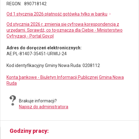
REGON: 890718142
Od 1 stycznia 2026 płatność gotówką tylko w banku
Od stycznia 2026 r. zmienia się cyfrowa korespondencja z
urzędami. Sprawdź, co to oznacza dla Ciebie - Ministerstwo
Cyfryzacji - Portal Gov.pl
Adres do doręczeń elektronicznych:
AE:PL-81407-35451-URWIJ-24
Kod identyfikacyjny Gminy Nowa Ruda: 0208112
Konta bankowe - Biuletyn Informacji Publicznej Gmina Nowa
Ruda
Brakuje informacji?
Napisz do administratora
Godziny pracy