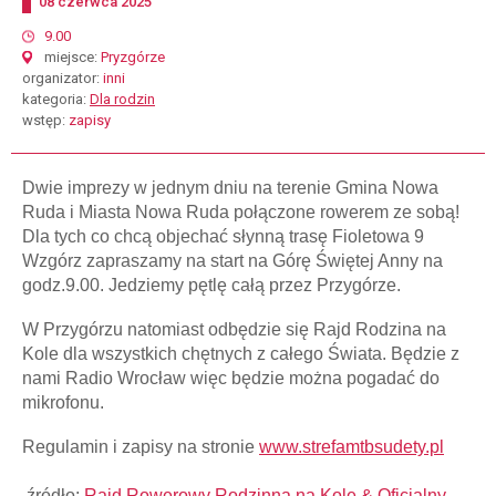
Dodano
08
czerwca
2025
start
9.00
miejsce
Pryzgórze
organizator
inni
kategoria
Dla rodzin
wstęp
zapisy
Dwie imprezy w jednym dniu na terenie Gmina Nowa
Ruda i Miasta Nowa Ruda połączone rowerem ze sobą!
Dla tych co chcą objechać słynną trasę Fioletowa 9
Wzgórz zapraszamy na start na Górę Świętej Anny na
godz.9.00. Jedziemy pętlę całą przez Przygórze.
W Przygórzu natomiast odbędzie się Rajd Rodzina na
Kole dla wszystkich chętnych z całego Świata. Będzie z
nami Radio Wrocław więc będzie można pogadać do
mikrofonu.
Regulamin i zapisy na stronie
www.strefamtbsudety.pl
źródło:
Rajd Rowerowy Rodzinna na Kole & Oficjalny