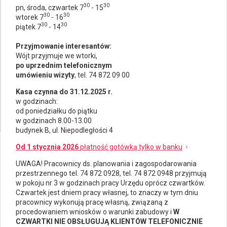
30
30
pn, środa, czwartek 7
- 15
30
30
wtorek 7
- 16
30
30
piątek 7
- 14
Przyjmowanie interesantów:
Wójt przyjmuje we wtorki,
po uprzednim telefonicznym
umówieniu wizyty
, tel. 74 872 09 00
Kasa czynna do 31.12.2025 r.
w godzinach:
od poniedziałku do piątku
w godzinach 8.00-13.00
budynek B, ul. Niepodległości 4
Od 1 stycznia 2026
płatność gotówką tylko w banku
UWAGA! Pracownicy ds.
planowania i zagospodarowania
przestrzennego
tel. 74 872 0928, tel. 74 872 0948 przyjmują
w pokoju nr 3 w godzinach pracy Urzędu oprócz czwartków.
Czwartek jest dniem pracy własnej, to znaczy w tym dniu
pracownicy wykonują pracę własną, związaną z
procedowaniem wniosków o warunki zabudowy i
W
CZWARTKI NIE OBSŁUGUJĄ KLIENTÓW TELEFONICZNIE