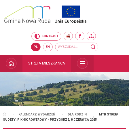
Przejdź do mapy serwisu
Przejdź do wyszukiwarki
Przejdź do głównego
Przejdź do treści
menu
BIP
FACEBOOK
MAPA SERWISU
KONTRAST
Wyszukiwarka
wyszukaj...
PL
EN
STRONA GŁÓWNA
STREFA MIESZKAŃCA
ROZWIŃ
KALENDARZ WYDARZEŃ
DLA RODZIN
MTB STREFA
STRONA GŁÓWNA
SUDETY: PIKNIK ROWEROWY - PRZYGÓRZE, 8 CZERWCA 2025