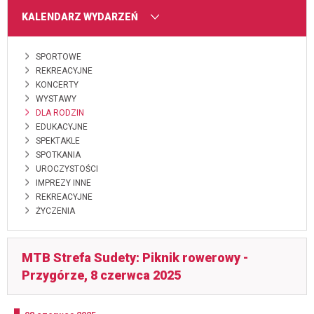
MENU
KALENDARZ WYDARZEŃ
SPORTOWE
REKREACYJNE
KONCERTY
WYSTAWY
DLA RODZIN
EDUKACYJNE
SPEKTAKLE
SPOTKANIA
UROCZYSTOŚCI
IMPREZY INNE
REKREACYJNE
ŻYCZENIA
MTB Strefa Sudety: Piknik rowerowy -
Przygórze, 8 czerwca 2025