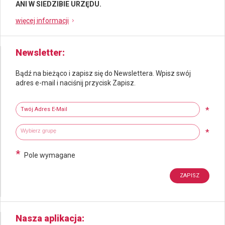
ANI W SIEDZIBIE URZĘDU.
więcej informacji
Newsletter
Bądź na bieżąco i zapisz się do Newslettera. Wpisz swój
adres e-mail i naciśnij przycisk Zapisz.
Newsletter
Twój adres e-mail
*
Wybierz grupy tematyczne
Wpisz wyszukiwaną fraze
*
*
Pole wymagane
Nasza aplikacja