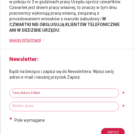
w pokoju nr 3 w godzinach pracy Urzędu oprócz czwartków.
Czwartek jest dniem pracy własnej, to znaczy w tym dniu
pracownicy wykonują pracę własną, związaną z
procedowaniem wniosków o warunki zabudowy i
W
CZWARTKI NIE OBSŁUGUJĄ KLIENTÓW TELEFONICZNIE
ANI W SIEDZIBIE URZĘDU.
więcej informacji
Newsletter
Bądź na bieżąco i zapisz się do Newslettera. Wpisz swój
adres e-mail i naciśnij przycisk Zapisz.
Newsletter
Twój adres e-mail
*
Wybierz grupy tematyczne
Wpisz wyszukiwaną fraze
*
*
Pole wymagane