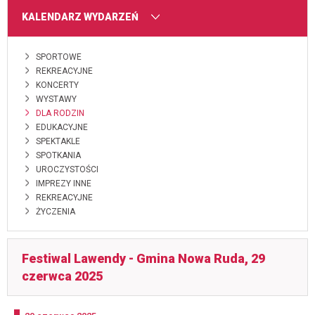
MENU
KALENDARZ WYDARZEŃ
SPORTOWE
REKREACYJNE
KONCERTY
WYSTAWY
DLA RODZIN
EDUKACYJNE
SPEKTAKLE
SPOTKANIA
UROCZYSTOŚCI
IMPREZY INNE
REKREACYJNE
ŻYCZENIA
Festiwal Lawendy - Gmina Nowa Ruda, 29
czerwca 2025