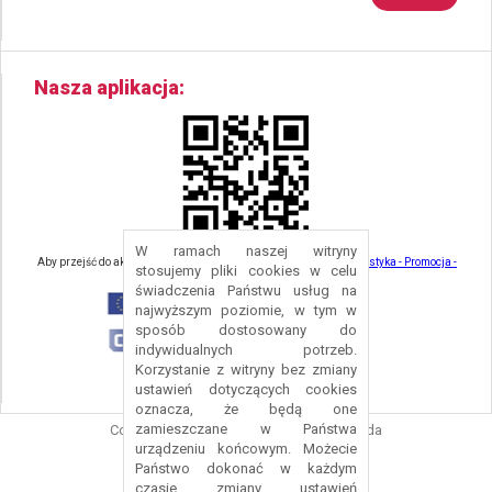
Nasza aplikacja
W ramach naszej witryny
Aby przejść do aktualności związanych z turystyką - kliknij tu:
Turystyka - Promocja -
stosujemy pliki cookies w celu
Strefa Turysty - Gmina Nowa Ruda
świadczenia Państwu usług na
najwyższym poziomie, w tym w
sposób dostosowany do
indywidualnych potrzeb.
Korzystanie z witryny bez zmiany
ustawień dotyczących cookies
oznacza, że będą one
zamieszczane w Państwa
Copyright © 2016 Urząd Gminy Nowa Ruda
urządzeniu końcowym. Możecie
Projekt i wykonanie:
Logonet Sp. z o.o.
Państwo dokonać w każdym
czasie zmiany ustawień