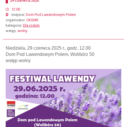
Dodano
29
czerwca
2025
start
12:00
miejsce
Dom Pod Lawendowym Polem
organizator
CKGNR
kategoria
Dla rodzin
wstęp
wolny
Niedziela, 29 czerwca 2025 r., godz. 12.00
Dom Pod Lawendowym Polem, Wolibórz 50
wstęp wolny