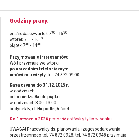
Godziny pracy
30
30
pn, środa, czwartek 7
- 15
30
30
wtorek 7
- 16
30
30
piątek 7
- 14
Przyjmowanie interesantów:
Wójt przyjmuje we wtorki,
po uprzednim telefonicznym
umówieniu wizyty
, tel. 74 872 09 00
Kasa czynna do 31.12.2025 r.
w godzinach:
od poniedziałku do piątku
w godzinach 8.00-13.00
budynek B, ul. Niepodległości 4
Od 1 stycznia 2026
płatność gotówką tylko w banku
UWAGA! Pracownicy ds.
planowania i zagospodarowania
przestrzennego
tel. 74 872 0928, tel. 74 872 0948 przyjmują