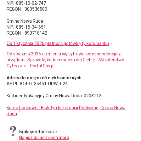
NIP: 885-10-02-747
REGON: 000536580
Gmina Nowa Ruda
NIP: 885-15-34-651
REGON: 890718142
Od 1 stycznia 2026 płatność gotówką tylko w banku
Od stycznia 2026 r. zmienia się cyfrowa korespondencja z
urzędami. Sprawdź, co to oznacza dla Ciebie - Ministerstwo
Cyfryzacji - Portal Gov.pl
Adres do doręczeń elektronicznych:
AE:PL-81407-35451-URWIJ-24
Kod identyfikacyjny Gminy Nowa Ruda: 0208112
Konta bankowe - Biuletyn Informacji Publicznej Gmina Nowa
Ruda
Brakuje informacji?
Napisz do administratora