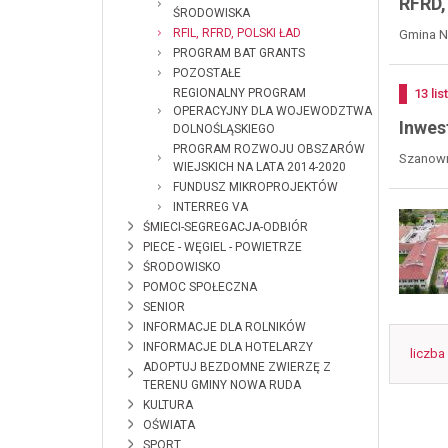
RFRD,
ŚRODOWISKA
RFIL, RFRD, POLSKI ŁAD
Gmina No
PROGRAM BAT GRANTS
POZOSTAŁE
REGIONALNY PROGRAM
Doda
13
li
OPERACYJNY DLA WOJEWODZTWA
Inwes
DOLNOŚLĄSKIEGO
PROGRAM ROZWOJU OBSZARÓW
Szanowni
WIEJSKICH NA LATA 2014-2020
FUNDUSZ MIKROPROJEKTÓW
INTERREG VA
ŚMIECI-SEGREGACJA-ODBIÓR
PIECE - WĘGIEL - POWIETRZE
ŚRODOWISKO
POMOC SPOŁECZNA
SENIOR
INFORMACJE DLA ROLNIKÓW
INFORMACJE DLA HOTELARZY
liczba
ADOPTUJ BEZDOMNE ZWIERZĘ Z
TERENU GMINY NOWA RUDA
KULTURA
OŚWIATA
SPORT