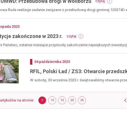
 UMWD: Przebudowa drogi w Woliborzu
czytaj
rfrd,
umwd:
wa Ruda realizuje zadanie związane z przebudową drogi gminnej 120374D w W
przebudowa
drogi
w
no
stopada
2023
woliborzu
-
tycje zakończone w 2023 r.
czytaj
inwestycje
zakończone
 Państwo, ostatnie miesiące przyniosły zakończenie największych inwestycji 
w
2023
r.
Dodano
04
października
2023
RFIL, Polski Ład / ZS3: Otwarcie przedsz
W sobotę, 30 września 2023 r. świętowaliśmy otwarcie prz
Ruda...
S
 artykułów na stronie
POKAŻ
ELEMENTÓW
POKAŻ
ELEMENTÓW
POKAŻ
ELEMENTÓW
POKAŻ
ELEMENTÓW
POKAŻ
ELEMENTÓW
5
10
15
20
25
NA
NA
NA
NA
NA
STRONIE
STRONIE
STRONIE
STRONIE
STRONIE