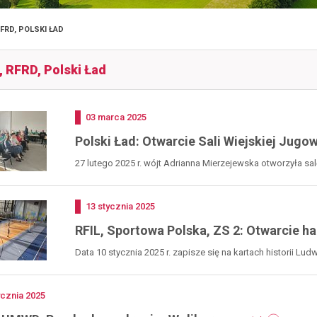
RFRD, POLSKI ŁAD
, RFRD, Polski Ład
Dodano
03
marca
2025
Polski Ład: Otwarcie Sali Wiejskiej Jug
27 lutego 2025 r. wójt Adrianna Mierzejewska otworzyła sa
Dodano
13
stycznia
2025
RFIL, Sportowa Polska, ZS 2: Otwarcie ha
Data 10 stycznia 2025 r. zapisze się na kartach historii L
no
ycznia
2025
-