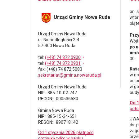
pn, 
Urząd Gminy Nowa Ruda
wtor
piąt
Urząd Gminy Nowa Ruda
Przy
ul. Niepodległości 2-4
Wójt
57-400 Nowa Ruda
po u
umów
tel
:
(+48) 74 872 0900
00
tel
:
(+48) 74 872 0901
Kasa
fax
: (+48) 74 872 5083
w go
sekretariat@gmina.nowaruda.pl
od p
w go
Urząd Gminy Nowa Ruda
budy
NIP: 885-10-02-747
REGON: 000536580
Od 1
gotó
Gmina Nowa Ruda
NIP: 885-15-34-651
UWAG
REGON: 890718142
ds.
p
zago
Od 1 stycznia 2026 płatność
prze
gotówką tylko w banku