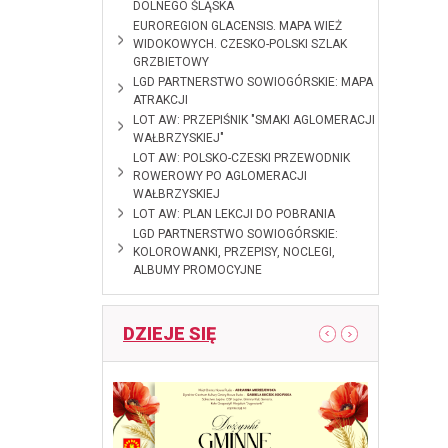
DOLNEGO ŚLĄSKA
2024-10-28
EUROREGION GLACENSIS. MAPA WIEŻ
WIDOKOWYCH. CZESKO-POLSKI SZLAK
GRZBIETOWY
2024-09-
LGD PARTNERSTWO SOWIOGÓRSKIE: MAPA
09
ATRAKCJI
2024-01-11
LOT AW: PRZEPIŚNIK "SMAKI AGLOMERACJI
WAŁBRZYSKIEJ"
2023-12-08
LOT AW: POLSKO-CZESKI PRZEWODNIK
ROWEROWY PO AGLOMERACJI
WAŁBRZYSKIEJ
2023-09-11
LOT AW: PLAN LEKCJI DO POBRANIA
2023-03-29
LGD PARTNERSTWO SOWIOGÓRSKIE:
KOLOROWANKI, PRZEPISY, NOCLEGI,
ALBUMY PROMOCYJNE
DZIEJE SIĘ
pokaż poprzedni artykuł
pokaż następny
ndy 28
Otwarcie 
Radków, 2
zaprosze