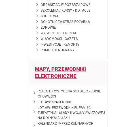
ORGANIZACJE POZARZĄDOWE
SZKOLENIA / KURSY / DOTACJE
SOŁECTWA
OCHOTNICZA STRAŻ POŻARNA
ZDROWIE
WYBORY I REFERENDA
WIADOMOŚCI - GAZETA
INWESTYCJE I REMONTY
POMOC DLA UKRAINY
MAPY, PRZEWODNIKI
ELEKTRONICZNE
2026-06-10
PĘTLA TURYSTYCZNA SOKOLEC - SOWIE
OPOWIEŚCI
2026-02-18
LOT AW: SPACER 360
2025-01-28
LOT AW: PRZEWODNIK PL PAMIĘĆ I
TURYSTYKA - ŚLADY II WOJNY ŚWIATOWEJ
NA DOLNYM ŚLĄSKU
2024-12-12
KALENDARZ IMPREZ KULINARNYCH