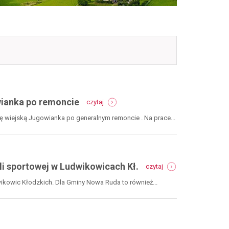
-
owianka po remoncie
czytaj
polski
ład:
lę wiejską Jugowianka po generalnym remoncie . Na prace...
otwarcie
sali
wiejskiej
jugowianka
po
-
li sportowej w Ludwikowicach Kł.
czytaj
remoncie
rfil,
sportowa
udwikowic Kłodzkich. Dla Gminy Nowa Ruda to również...
polska,
zs
2:
otwarcie
hali