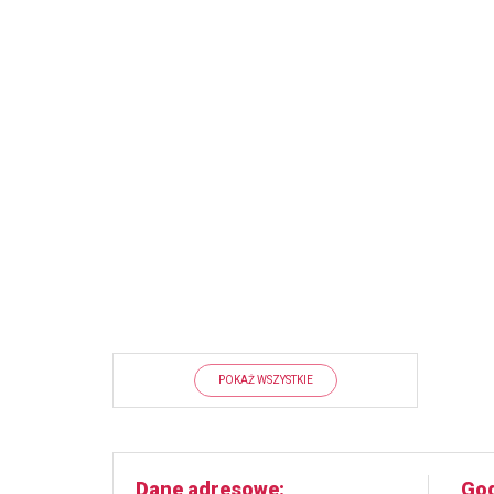
POKAŻ WSZYSTKIE
Dane adresowe
God