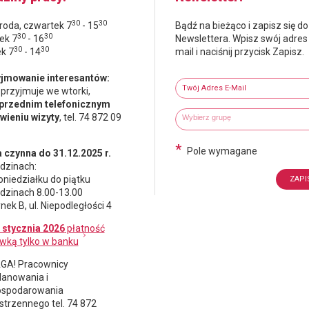
30
30
środa, czwartek 7
- 15
Bądź na bieżąco i zapisz się do
30
30
ek 7
- 16
Newslettera. Wpisz swój adres
30
30
ek 7
- 14
mail i naciśnij przycisk Zapisz.
Newsletter
jmowanie interesantów:
Twój adres e-mail
 przyjmuje we wtorki,
przednim telefonicznym
Wybierz grupy tematyczne
Wpisz wyszukiwaną fraze
ieniu wizyty
, tel. 74 872 09
*
Pole wymagane
 czynna do 31.12.2025 r.
dzinach:
oniedziałku do piątku
dzinach 8.00-13.00
nek B, ul. Niepodległości 4
 stycznia 2026
płatność
wką tylko w banku
A! Pracownicy
lanowania i
spodarowania
strzennego
tel. 74 872