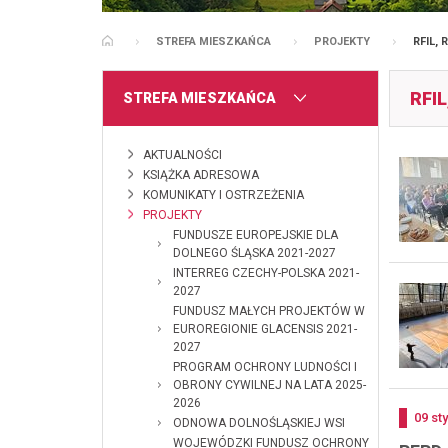
STREFA MIESZKAŃCA
PROJEKTY
RFIL, 
STRONA GŁÓWNA
RFIL
MENU
STREFA MIESZKAŃCA
AKTUALNOŚCI
KSIĄŻKA ADRESOWA
KOMUNIKATY I OSTRZEŻENIA
PROJEKTY
FUNDUSZE EUROPEJSKIE DLA
DOLNEGO ŚLĄSKA 2021-2027
INTERREG CZECHY-POLSKA 2021-
2027
FUNDUSZ MAŁYCH PROJEKTÓW W
EUROREGIONIE GLACENSIS 2021-
2027
PROGRAM OCHRONY LUDNOŚCI I
OBRONY CYWILNEJ NA LATA 2025-
2026
Doda
09
st
ODNOWA DOLNOŚLĄSKIEJ WSI
WOJEWÓDZKI FUNDUSZ OCHRONY