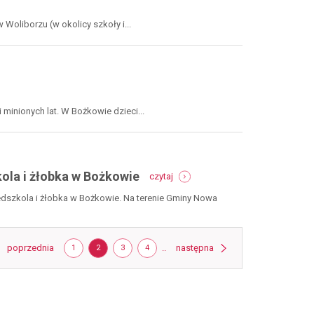
sportowej
w
oliborzu (w okolicy szkoły i...
ludwikowicach
kł.
minionych lat. W Bożkowie dzieci...
-
kola i żłobka w Bożkowie
czytaj
rfil,
polski
edszkola i żłobka w Bożkowie. Na terenie Gminy Nowa
ład
/
zs3:
trona
strona
otwarcie
strona
poprzednia
STRONA
STRONA
STRONA
STRONA
..
następna
1
2
3
4
przedszkola
i
żłobka
w
bożkowie