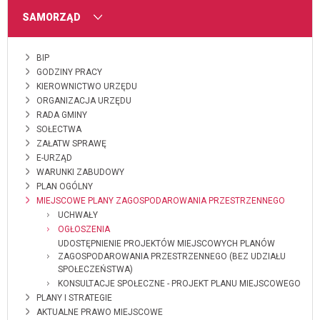
MENU
SAMORZĄD
BIP
GODZINY PRACY
KIEROWNICTWO URZĘDU
ORGANIZACJA URZĘDU
RADA GMINY
SOŁECTWA
ZAŁATW SPRAWĘ
E-URZĄD
WARUNKI ZABUDOWY
PLAN OGÓLNY
MIEJSCOWE PLANY ZAGOSPODAROWANIA PRZESTRZENNEGO
UCHWAŁY
OGŁOSZENIA
UDOSTĘPNIENIE PROJEKTÓW MIEJSCOWYCH PLANÓW
ZAGOSPODAROWANIA PRZESTRZENNEGO (BEZ UDZIAŁU
SPOŁECZEŃSTWA)
KONSULTACJE SPOŁECZNE - PROJEKT PLANU MIEJSCOWEGO
PLANY I STRATEGIE
AKTUALNE PRAWO MIEJSCOWE