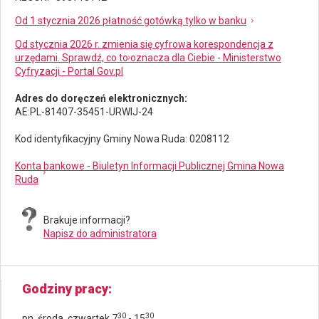
Od 1 stycznia 2026 płatność gotówką tylko w banku
Od stycznia 2026 r. zmienia się cyfrowa korespondencja z
urzędami. Sprawdź, co to oznacza dla Ciebie - Ministerstwo
Cyfryzacji - Portal Gov.pl
Adres do doręczeń elektronicznych:
AE:PL-81407-35451-URWIJ-24
Kod identyfikacyjny Gminy Nowa Ruda: 0208112
Konta bankowe - Biuletyn Informacji Publicznej Gmina Nowa
Ruda
Brakuje informacji?
Napisz do administratora
Godziny pracy
30
30
pn, środa, czwartek 7
- 15