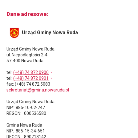
dla
działki
Dane adresowe
24/18
w
obrębie
Urząd Gminy Nowa Ruda
ludwikowice
Urząd Gminy Nowa Ruda
ul. Niepodległości 2-4
57-400 Nowa Ruda
tel
:
(+48) 74 872 0900
tel
:
(+48) 74 872 0901
fax
: (+48) 74 872 5083
sekretariat@gmina.nowaruda.pl
Urząd Gminy Nowa Ruda
NIP: 885-10-02-747
REGON: 000536580
Gmina Nowa Ruda
NIP: 885-15-34-651
REGON: 890718142