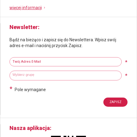
więcej informacji
Newsletter
Bądź na bieżąco i zapisz się do Newslettera. Wpisz swój
adres e-mail i naciśnij przycisk Zapisz.
Newsletter
Twój adres e-mail
*
Wybierz grupy tematyczne
Wpisz wyszukiwaną fraze
*
*
Pole wymagane
Nasza aplikacja