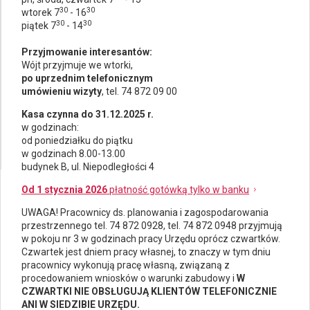
30
30
wtorek 7
- 16
30
30
piątek 7
- 14
Przyjmowanie interesantów:
Wójt przyjmuje we wtorki,
po uprzednim telefonicznym
umówieniu wizyty
, tel. 74 872 09 00
Kasa czynna do 31.12.2025 r.
w godzinach:
od poniedziałku do piątku
w godzinach 8.00-13.00
budynek B, ul. Niepodległości 4
Od 1 stycznia 2026
płatność gotówką tylko w banku
UWAGA! Pracownicy ds.
planowania i zagospodarowania
przestrzennego
tel. 74 872 0928, tel. 74 872 0948 przyjmują
w pokoju nr 3 w godzinach pracy Urzędu oprócz czwartków.
Czwartek jest dniem pracy własnej, to znaczy w tym dniu
pracownicy wykonują pracę własną, związaną z
procedowaniem wniosków o warunki zabudowy i
W
CZWARTKI NIE OBSŁUGUJĄ KLIENTÓW TELEFONICZNIE
ANI W SIEDZIBIE URZĘDU.