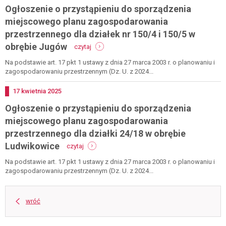
Ogłoszenie o przystąpieniu do sporządzenia
planu
zagospodarowania
miejscowego planu zagospodarowania
przestrzennego
przestrzennego dla działek nr 150/4 i 150/5 w
dla
-
działki
obrębie Jugów
czytaj
ogłoszenie
150/4
o
oraz
Na podstawie art. 17 pkt 1 ustawy z dnia 27 marca 2003 r. o planowaniu i
przystąpieniu
150/5
zagospodarowaniu przestrzennym (Dz. U. z 2024...
do
w
sporządzenia
obrębie
Dodano
17
kwietnia
2025
miejscowego
jugów
Ogłoszenie o przystąpieniu do sporządzenia
planu
zagospodarowania
miejscowego planu zagospodarowania
przestrzennego
przestrzennego dla działki 24/18 w obrębie
dla
-
działek
Ludwikowice
czytaj
ogłoszenie
nr
o
150/4
Na podstawie art. 17 pkt 1 ustawy z dnia 27 marca 2003 r. o planowaniu i
przystąpieniu
i
zagospodarowaniu przestrzennym (Dz. U. z 2024...
do
150/5
sporządzenia
w
miejscowego
obrębie
wróć
planu
jugów
zagospodarowania
przestrzennego