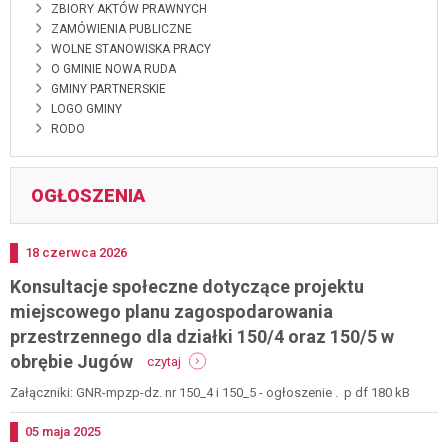
ZBIORY AKTÓW PRAWNYCH
ZAMÓWIENIA PUBLICZNE
WOLNE STANOWISKA PRACY
O GMINIE NOWA RUDA
GMINY PARTNERSKIE
LOGO GMINY
RODO
OGŁOSZENIA
Dodano
18
czerwca
2026
Konsultacje społeczne dotyczące projektu
miejscowego planu zagospodarowania
przestrzennego dla działki 150/4 oraz 150/5 w
-
obrębie Jugów
czytaj
konsultacje
społeczne
Załączniki: GNR-mpzp-dz. nr 150_4 i 150_5 - ogłoszenie . p df 180 kB
dotyczące
projektu
Dodano
05
maja
2025
miejscowego