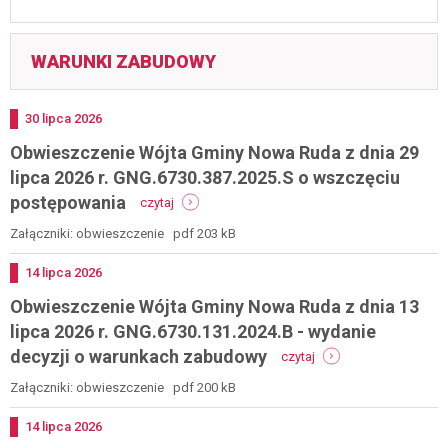
WARUNKI ZABUDOWY
Dodano
30
lipca
2026
Obwieszczenie Wójta Gminy Nowa Ruda z dnia 29
lipca 2026 r. GNG.6730.387.2025.S o wszczęciu
-
postępowania
czytaj
obwieszczenie
wójta
Załączniki: obwieszczenie pdf 203 kB
gminy
nowa
Dodano
14
lipca
2026
ruda
Obwieszczenie Wójta Gminy Nowa Ruda z dnia 13
z
dnia
lipca 2026 r. GNG.6730.131.2024.B - wydanie
29
-
decyzji o warunkach zabudowy
czytaj
lipca
obwieszczenie
2026
wójta
Załączniki: obwieszczenie pdf 200 kB
r.
gminy
gng.6730.387.2025.s
nowa
Dodano
14
lipca
2026
o
ruda
wszczęciu