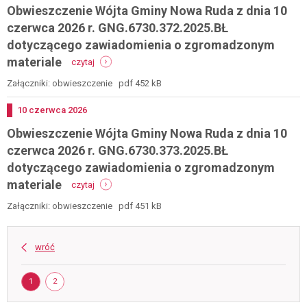
Obwieszczenie Wójta Gminy Nowa Ruda z dnia 10
o
ponaglenia
zgromadzonych
czerwca 2026 r. GNG.6730.372.2025.BŁ
materiałach
dotyczącego zawiadomienia o zgromadzonym
w
-
sprawie
materiale
czytaj
obwieszczenie
ustalenia
wójta
lokalizacji
Załączniki: obwieszczenie pdf 452 kB
gminy
inwestycji
nowa
celu
Dodano
10
czerwca
2026
ruda
publicznego
Obwieszczenie Wójta Gminy Nowa Ruda z dnia 10
z
z
dnia
dnia
czerwca 2026 r. GNG.6730.373.2025.BŁ
10
25
dotyczącego zawiadomienia o zgromadzonym
czerwca
czerwca
-
2026
2026
materiale
czytaj
obwieszczenie
r.
r.
wójta
gng.6730.372.2025.bł
Załączniki: obwieszczenie pdf 451 kB
gng.6733.2.2026
gminy
dotyczącego
nowa
zawiadomienia
ruda
o
wróć
z
zgromadzonym
dnia
materiale
Strona
10
STRONA
STRONA
1
2
czerwca
2026