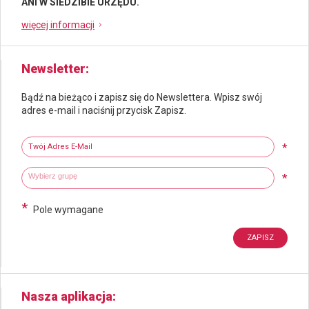
ANI W SIEDZIBIE URZĘDU.
więcej informacji
Newsletter
Bądź na bieżąco i zapisz się do Newslettera. Wpisz swój
adres e-mail i naciśnij przycisk Zapisz.
Newsletter
Twój adres e-mail
*
Wybierz grupy tematyczne
Wpisz wyszukiwaną fraze
*
*
Pole wymagane
Nasza aplikacja