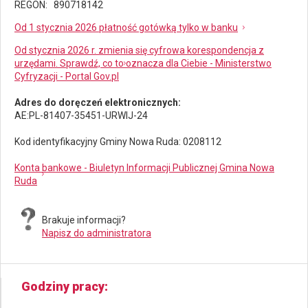
REGON: 890718142
Od 1 stycznia 2026 płatność gotówką tylko w banku
Od stycznia 2026 r. zmienia się cyfrowa korespondencja z
urzędami. Sprawdź, co to oznacza dla Ciebie - Ministerstwo
Cyfryzacji - Portal Gov.pl
Adres do doręczeń elektronicznych:
AE:PL-81407-35451-URWIJ-24
Kod identyfikacyjny Gminy Nowa Ruda: 0208112
Konta bankowe - Biuletyn Informacji Publicznej Gmina Nowa
Ruda
Brakuje informacji?
Napisz do administratora
Godziny pracy