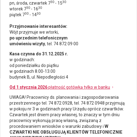
30
30
pn, środa, czwartek 7
- 15
30
30
wtorek 7
- 16
30
30
piątek 7
- 14
Przyjmowanie interesantów:
Wójt przyjmuje we wtorki,
po uprzednim telefonicznym
umówieniu wizyty
, tel. 74 872 09 00
Kasa czynna do 31.12.2025 r.
w godzinach:
od poniedziałku do piątku
w godzinach 8.00-13.00
budynek B, ul. Niepodległości 4
Od 1 stycznia 2026
płatność gotówką tylko w banku
UWAGA! Pracownicy ds.
planowania i zagospodarowania
przestrzennego
tel. 74 872 0928, tel. 74 872 0948 przyjmują
w pokoju nr 3 w godzinach pracy Urzędu oprócz czwartków.
Czwartek jest dniem pracy własnej, to znaczy w tym dniu
pracownicy wykonują pracę własną, związaną z
procedowaniem wniosków o warunki zabudowy i
W
CZWARTKI NIE OBSŁUGUJĄ KLIENTÓW TELEFONICZNIE