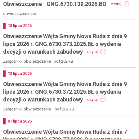
-
Obwieszczenie - GNG.6730.139.2026.BO
z
czytaj
postępowania
obwieszc
dnia
-
obwieszczenie.pdf
13
gng.6730
lipca
2026
Dodano
13
lipca
2026
r.
Obwieszczenie Wójta Gminy Nowa Ruda z dnia 9
gng.6730.131.2024.b
-
lipca 2026 r. GNG.6730.373.2025.BŁ o wydania
wydanie
-
decyzji o warunkach zabudowy
czytaj
decyzji
obwieszczenie
o
wójta
Załączniki: obwieszczenie pdf 202 kB
warunkach
gminy
zabudowy
nowa
Dodano
13
lipca
2026
ruda
Obwieszczenie Wójta Gminy Nowa Ruda z dnia 9
z
dnia
lipca 2026 r. GNG.6730.372.2025.BŁ o wydania
9
-
decyzji o warunkach zabudowy
czytaj
lipca
obwieszczenie
2026
wójta
Załączniki: obwieszczenie pdf 202 kB
r.
gminy
gng.6730.373.2025.bł
nowa
Dodano
07
lipca
2026
o
ruda
wydania
Obwieszczenie Wójta Gminy Nowa Ruda z dnia 7
z
decyzji
dnia
o