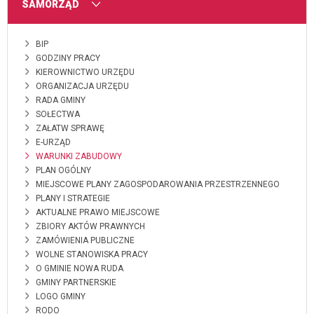
MENU
SAMORZĄD
BIP
GODZINY PRACY
KIEROWNICTWO URZĘDU
ORGANIZACJA URZĘDU
RADA GMINY
SOŁECTWA
ZAŁATW SPRAWĘ
E-URZĄD
WARUNKI ZABUDOWY
PLAN OGÓLNY
MIEJSCOWE PLANY ZAGOSPODAROWANIA PRZESTRZENNEGO
PLANY I STRATEGIE
AKTUALNE PRAWO MIEJSCOWE
ZBIORY AKTÓW PRAWNYCH
ZAMÓWIENIA PUBLICZNE
WOLNE STANOWISKA PRACY
O GMINIE NOWA RUDA
GMINY PARTNERSKIE
LOGO GMINY
RODO