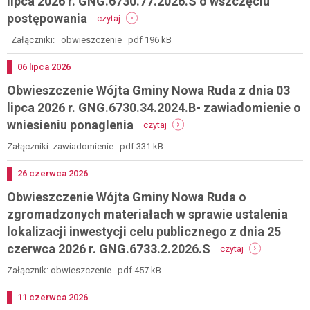
lipca 2026 r. GNG.6730.77.2026.S o wszczęciu
9
warunkach
-
postępowania
czytaj
lipca
zabudowy
obwieszczenie
2026
wójta
Załączniki: obwieszczenie pdf 196 kB
r.
gminy
gng.6730.372.2025.bł
nowa
Dodano
06
lipca
2026
o
ruda
wydania
Obwieszczenie Wójta Gminy Nowa Ruda z dnia 03
z
decyzji
dnia
lipca 2026 r. GNG.6730.34.2024.B- zawiadomienie o
o
7
warunkach
-
wniesieniu ponaglenia
czytaj
lipca
zabudowy
obwieszczenie
2026
wójta
Załączniki: zawiadomienie pdf 331 kB
r.
gminy
gng.6730.77.2026.s
nowa
Dodano
26
czerwca
2026
o
ruda
wszczęciu
Obwieszczenie Wójta Gminy Nowa Ruda o
z
postępowania
dnia
zgromadzonych materiałach w sprawie ustalenia
03
lokalizacji inwestycji celu publicznego z dnia 25
lipca
-
2026
czerwca 2026 r. GNG.6733.2.2026.S
czytaj
obwieszczenie
r.
wójta
gng.6730.34.2024.b-
Załącznik: obwieszczenie pdf 457 kB
gminy
zawiadomienie
nowa
o
Dodano
11
czerwca
2026
ruda
wniesieniu