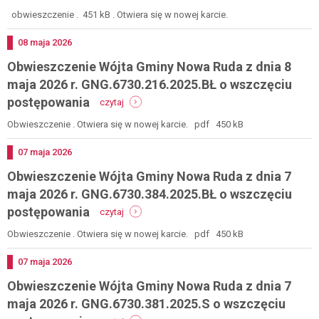
obwieszczenie
2026
wójta
obwieszczenie . 451 kB . Otwiera się w nowej karcie.
r.
gminy
gng.6730.131.2024.b
nowa
Dodano
08
maja
2026
o
ruda
zgromadzonym
Obwieszczenie Wójta Gminy Nowa Ruda z dnia 8
z
materiale
dnia
maja 2026 r. GNG.6730.216.2025.BŁ o wszczęciu
19
-
postępowania
czytaj
maja
obwieszczenie
2026
wójta
Obwieszczenie . Otwiera się w nowej karcie. pdf 450 kB
r.
gminy
gng.6730.26.2025.s
nowa
Dodano
07
maja
2026
o
ruda
zgromadzonym
Obwieszczenie Wójta Gminy Nowa Ruda z dnia 7
z
materiale
dnia
maja 2026 r. GNG.6730.384.2025.BŁ o wszczęciu
8
-
postępowania
czytaj
maja
obwieszczenie
2026
wójta
Obwieszczenie . Otwiera się w nowej karcie. pdf 450 kB
r.
gminy
gng.6730.216.2025.bł
nowa
Dodano
07
maja
2026
o
ruda
wszczęciu
Obwieszczenie Wójta Gminy Nowa Ruda z dnia 7
z
postępowania
dnia
maja 2026 r. GNG.6730.381.2025.S o wszczęciu
7
-