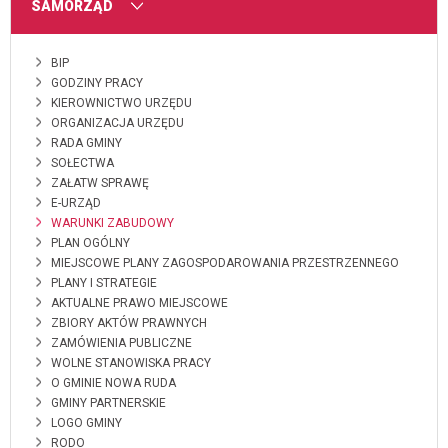
MENU
SAMORZĄD
BIP
GODZINY PRACY
KIEROWNICTWO URZĘDU
ORGANIZACJA URZĘDU
RADA GMINY
SOŁECTWA
ZAŁATW SPRAWĘ
E-URZĄD
WARUNKI ZABUDOWY
PLAN OGÓLNY
MIEJSCOWE PLANY ZAGOSPODAROWANIA PRZESTRZENNEGO
PLANY I STRATEGIE
AKTUALNE PRAWO MIEJSCOWE
ZBIORY AKTÓW PRAWNYCH
ZAMÓWIENIA PUBLICZNE
WOLNE STANOWISKA PRACY
O GMINIE NOWA RUDA
GMINY PARTNERSKIE
LOGO GMINY
RODO