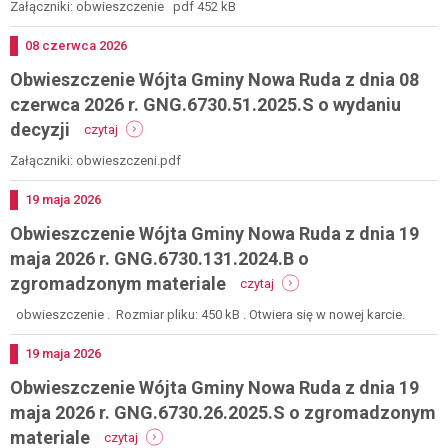
wójta
Załączniki: obwieszczenie pdf 452 kB
r.
gminy
gng.6730.373.2025.bł
nowa
Dodano
08
czerwca
2026
dotyczącego
ruda
zawiadomienia
Obwieszczenie Wójta Gminy Nowa Ruda z dnia 08
z
o
dnia
czerwca 2026 r. GNG.6730.51.2025.S o wydaniu
zgromadzonym
9
materiale
-
decyzji
czytaj
czerwca
obwieszczenie
2026
wójta
Załączniki: obwieszczeni.pdf
r.
gminy
gng.6730.37.2026.s
nowa
Dodano
19
maja
2026
o
ruda
wszczęciu
Obwieszczenie Wójta Gminy Nowa Ruda z dnia 19
z
postępowania
dnia
maja 2026 r. GNG.6730.131.2024.B o
08
-
zgromadzonym materiale
czytaj
czerwca
obwieszczenie
2026
wójta
obwieszczenie . Rozmiar pliku: 450 kB . Otwiera się w nowej karcie.
r.
gminy
gng.6730.51.2025.s
nowa
Dodano
19
maja
2026
o
ruda
wydaniu
Obwieszczenie Wójta Gminy Nowa Ruda z dnia 19
z
decyzji
dnia
maja 2026 r. GNG.6730.26.2025.S o zgromadzonym
19
-
materiale
czytaj
maja