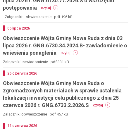
lipca 2026 r. GNG.6730.77.2026.S o wszczęciu
9
warunkach
-
postępowania
czytaj
lipca
zabudowy
obwieszczenie
2026
wójta
Załączniki: obwieszczenie pdf 196 kB
r.
gminy
gng.6730.372.2025.bł
nowa
Dodano
06
lipca
2026
o
ruda
wydania
Obwieszczenie Wójta Gminy Nowa Ruda z dnia 03
z
decyzji
dnia
lipca 2026 r. GNG.6730.34.2024.B- zawiadomienie o
o
7
warunkach
-
wniesieniu ponaglenia
czytaj
lipca
zabudowy
obwieszczenie
2026
wójta
Załączniki: zawiadomienie pdf 331 kB
r.
gminy
gng.6730.77.2026.s
nowa
Dodano
26
czerwca
2026
o
ruda
wszczęciu
Obwieszczenie Wójta Gminy Nowa Ruda o
z
postępowania
dnia
zgromadzonych materiałach w sprawie ustalenia
03
lokalizacji inwestycji celu publicznego z dnia 25
lipca
-
2026
czerwca 2026 r. GNG.6733.2.2026.S
czytaj
obwieszczenie
r.
wójta
gng.6730.34.2024.b-
Załącznik: obwieszczenie pdf 457 kB
gminy
zawiadomienie
nowa
o
Dodano
11
czerwca
2026
ruda
wniesieniu