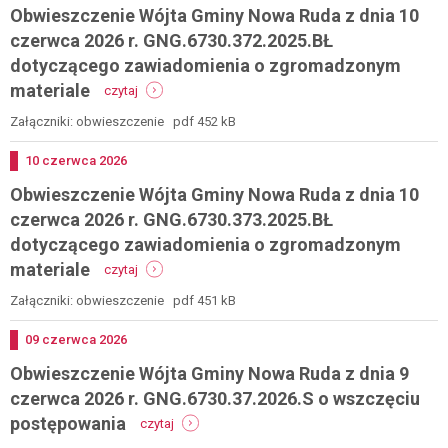
Obwieszczenie Wójta Gminy Nowa Ruda z dnia 10
o
ponaglenia
zgromadzonych
czerwca 2026 r. GNG.6730.372.2025.BŁ
materiałach
dotyczącego zawiadomienia o zgromadzonym
w
-
sprawie
materiale
czytaj
obwieszczenie
ustalenia
wójta
lokalizacji
Załączniki: obwieszczenie pdf 452 kB
gminy
inwestycji
nowa
celu
Dodano
10
czerwca
2026
ruda
publicznego
Obwieszczenie Wójta Gminy Nowa Ruda z dnia 10
z
z
dnia
dnia
czerwca 2026 r. GNG.6730.373.2025.BŁ
10
25
dotyczącego zawiadomienia o zgromadzonym
czerwca
czerwca
-
2026
2026
materiale
czytaj
obwieszczenie
r.
r.
wójta
gng.6730.372.2025.bł
Załączniki: obwieszczenie pdf 451 kB
gng.6733.2.2026
gminy
dotyczącego
nowa
zawiadomienia
Dodano
09
czerwca
2026
ruda
o
Obwieszczenie Wójta Gminy Nowa Ruda z dnia 9
z
zgromadzonym
dnia
materiale
czerwca 2026 r. GNG.6730.37.2026.S o wszczęciu
10
-
postępowania
czytaj
czerwca
obwieszczenie
2026