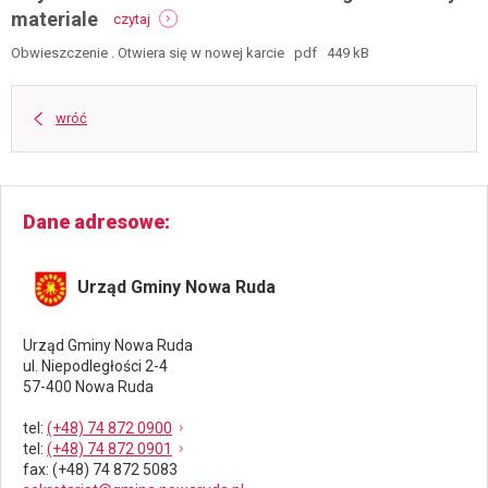
7
-
materiale
czytaj
maja
obwieszczenie
2026
wójta
Obwieszczenie . Otwiera się w nowej karcie pdf 449 kB
r.
gminy
gng.6730.226.2025.s
nowa
o
ruda
wróć
wydaniu
z
decyzji
dnia
o
7
warunkach
maja
zabudowy
2026
Dane adresowe
r.
gng.6730.51.2025.s
o
Urząd Gminy Nowa Ruda
zgromadzonym
materiale
Urząd Gminy Nowa Ruda
ul. Niepodległości 2-4
57-400 Nowa Ruda
tel
:
(+48) 74 872 0900
tel
:
(+48) 74 872 0901
fax
: (+48) 74 872 5083