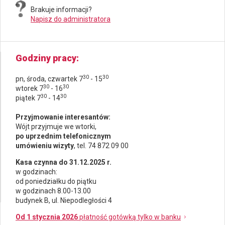
Brakuje informacji?
Napisz do administratora
Godziny pracy
30
30
pn, środa, czwartek 7
- 15
30
30
wtorek 7
- 16
30
30
piątek 7
- 14
Przyjmowanie interesantów:
Wójt przyjmuje we wtorki,
po uprzednim telefonicznym
umówieniu wizyty
, tel. 74 872 09 00
Kasa czynna do 31.12.2025 r.
w godzinach:
od poniedziałku do piątku
w godzinach 8.00-13.00
budynek B, ul. Niepodległości 4
Od 1 stycznia 2026
płatność gotówką tylko w banku