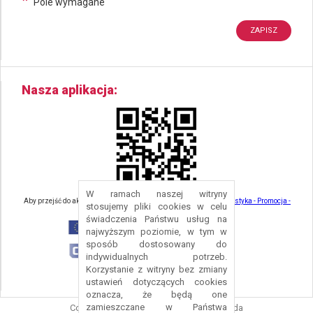
*
Pole wymagane
Nasza aplikacja
W ramach naszej witryny
Aby przejść do aktualności związanych z turystyką - kliknij tu:
Turystyka - Promocja -
stosujemy pliki cookies w celu
Strefa Turysty - Gmina Nowa Ruda
świadczenia Państwu usług na
najwyższym poziomie, w tym w
sposób dostosowany do
indywidualnych potrzeb.
Korzystanie z witryny bez zmiany
ustawień dotyczących cookies
oznacza, że będą one
zamieszczane w Państwa
Copyright © 2016 Urząd Gminy Nowa Ruda