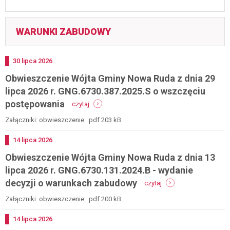
WARUNKI ZABUDOWY
Dodano
30
lipca
2026
Obwieszczenie Wójta Gminy Nowa Ruda z dnia 29
lipca 2026 r. GNG.6730.387.2025.S o wszczęciu
-
postępowania
czytaj
obwieszczenie
wójta
Załączniki: obwieszczenie pdf 203 kB
gminy
nowa
Dodano
14
lipca
2026
ruda
Obwieszczenie Wójta Gminy Nowa Ruda z dnia 13
z
dnia
lipca 2026 r. GNG.6730.131.2024.B - wydanie
29
-
decyzji o warunkach zabudowy
czytaj
lipca
obwieszczenie
2026
wójta
Załączniki: obwieszczenie pdf 200 kB
r.
gminy
gng.6730.387.2025.s
nowa
Dodano
14
lipca
2026
o
ruda
wszczęciu