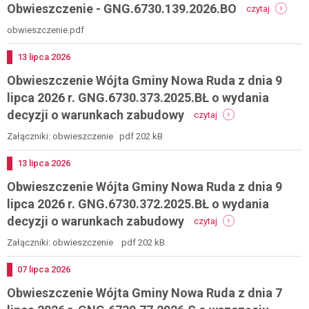
-
Obwieszczenie - GNG.6730.139.2026.BO
z
czytaj
postępowania
obwieszc
dnia
-
obwieszczenie.pdf
13
gng.6730
lipca
2026
Dodano
13
lipca
2026
r.
Obwieszczenie Wójta Gminy Nowa Ruda z dnia 9
gng.6730.131.2024.b
-
lipca 2026 r. GNG.6730.373.2025.BŁ o wydania
wydanie
-
decyzji o warunkach zabudowy
czytaj
decyzji
obwieszczenie
o
wójta
Załączniki: obwieszczenie pdf 202 kB
warunkach
gminy
zabudowy
nowa
Dodano
13
lipca
2026
ruda
Obwieszczenie Wójta Gminy Nowa Ruda z dnia 9
z
dnia
lipca 2026 r. GNG.6730.372.2025.BŁ o wydania
9
-
decyzji o warunkach zabudowy
czytaj
lipca
obwieszczenie
2026
wójta
Załączniki: obwieszczenie pdf 202 kB
r.
gminy
gng.6730.373.2025.bł
nowa
Dodano
07
lipca
2026
o
ruda
wydania
Obwieszczenie Wójta Gminy Nowa Ruda z dnia 7
z
decyzji
dnia
o