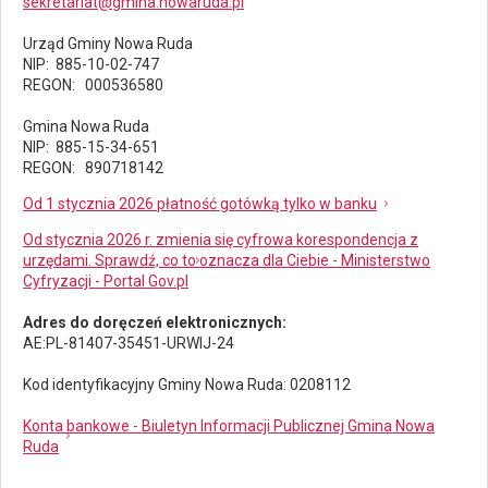
sekretariat@gmina.nowaruda.pl
Urząd Gminy Nowa Ruda
NIP: 885-10-02-747
REGON: 000536580
Gmina Nowa Ruda
NIP: 885-15-34-651
REGON: 890718142
Od 1 stycznia 2026 płatność gotówką tylko w banku
Od stycznia 2026 r. zmienia się cyfrowa korespondencja z
urzędami. Sprawdź, co to oznacza dla Ciebie - Ministerstwo
Cyfryzacji - Portal Gov.pl
Adres do doręczeń elektronicznych:
AE:PL-81407-35451-URWIJ-24
Kod identyfikacyjny Gminy Nowa Ruda: 0208112
Konta bankowe - Biuletyn Informacji Publicznej Gmina Nowa
Ruda