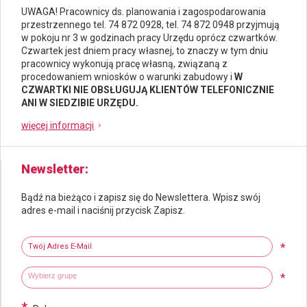
UWAGA! Pracownicy ds.
planowania i zagospodarowania
przestrzennego
tel. 74 872 0928, tel. 74 872 0948 przyjmują
w pokoju nr 3 w godzinach pracy Urzędu oprócz czwartków.
Czwartek jest dniem pracy własnej, to znaczy w tym dniu
pracownicy wykonują pracę własną, związaną z
procedowaniem wniosków o warunki zabudowy i
W
CZWARTKI NIE OBSŁUGUJĄ KLIENTÓW TELEFONICZNIE
ANI W SIEDZIBIE URZĘDU.
więcej informacji
Newsletter
Bądź na bieżąco i zapisz się do Newslettera. Wpisz swój
adres e-mail i naciśnij przycisk Zapisz.
Newsletter
Twój adres e-mail
*
Wybierz grupy tematyczne
Wpisz wyszukiwaną fraze
*