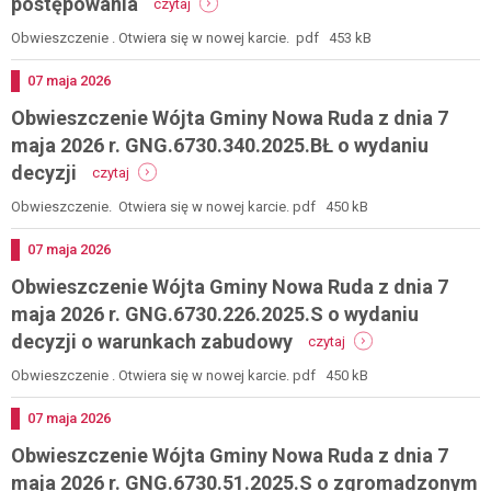
postępowania
czytaj
maja
obwieszczenie
2026
wójta
Obwieszczenie . Otwiera się w nowej karcie. pdf 453 kB
r.
gminy
gng.6730.384.2025.bł
nowa
Dodano
07
maja
2026
o
ruda
wszczęciu
Obwieszczenie Wójta Gminy Nowa Ruda z dnia 7
z
postępowania
dnia
maja 2026 r. GNG.6730.340.2025.BŁ o wydaniu
7
-
decyzji
czytaj
maja
obwieszczenie
2026
wójta
Obwieszczenie. Otwiera się w nowej karcie. pdf 450 kB
r.
gminy
gng.6730.381.2025.s
nowa
Dodano
07
maja
2026
o
ruda
wszczęciu
Obwieszczenie Wójta Gminy Nowa Ruda z dnia 7
z
postępowania
dnia
maja 2026 r. GNG.6730.226.2025.S o wydaniu
7
-
decyzji o warunkach zabudowy
czytaj
maja
obwieszczenie
2026
wójta
Obwieszczenie . Otwiera się w nowej karcie. pdf 450 kB
r.
gminy
gng.6730.340.2025.bł
nowa
Dodano
07
maja
2026
o
ruda
wydaniu
Obwieszczenie Wójta Gminy Nowa Ruda z dnia 7
z
decyzji
dnia
maja 2026 r. GNG.6730.51.2025.S o zgromadzonym