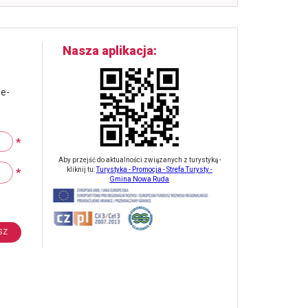
runda
polskiej
ligi
atv
Nasza aplikacja
17-
18
maja
 e-
2024
*
Aby przejść do aktualności związanych z turystyką -
*
kliknij tu:
Turystyka - Promocja - Strefa Turysty -
Gmina Nowa Ruda