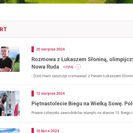
RT
Dodano
20
sierpnia
2024
Rozmowa z Łukaszem Słoniną, olimpijcz
-
Nowa Ruda
czytaj
rozmowa
z
- Dziś mam zaszczyt rozmawiać z Panem Łukaszem Słoniną (l
łukaszem
mieszkańcem...
słoniną,
olimpijczykiem
Dodano
13
sierpnia
2024
biathlonistą,
mieszkańcem
Piętnastolecie Biegu na Wielką Sowę. Po
gminy
nowa
Prawie czterystu zawodników stanęło na starcie 15. Biegu 
ruda
Dodano
16
lipca
2024