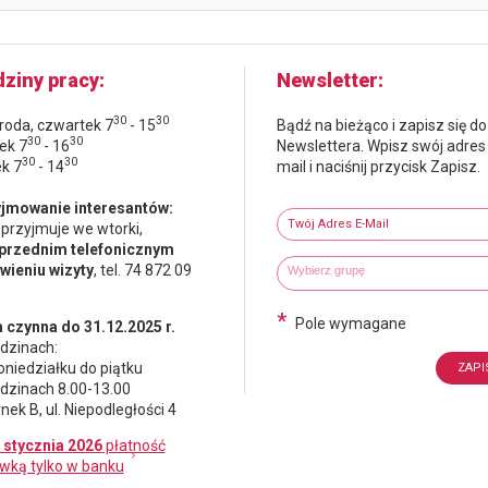
STRONIE
STRONIE
STRONIE
STRONIE
STRONIE
ziny pracy
Newsletter
30
30
środa, czwartek 7
- 15
Bądź na bieżąco i zapisz się do
30
30
ek 7
- 16
Newslettera. Wpisz swój adres
30
30
ek 7
- 14
mail i naciśnij przycisk Zapisz.
Newsletter
jmowanie interesantów:
Twój adres e-mail
 przyjmuje we wtorki,
przednim telefonicznym
Wybierz grupy tematyczne
Wpisz wyszukiwaną fraze
ieniu wizyty
, tel. 74 872 09
*
Pole wymagane
 czynna do 31.12.2025 r.
dzinach:
oniedziałku do piątku
dzinach 8.00-13.00
nek B, ul. Niepodległości 4
 stycznia 2026
płatność
wką tylko w banku