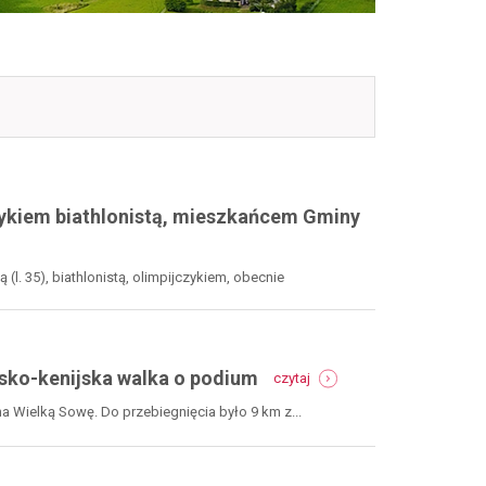
ykiem biathlonistą, mieszkańcem Gminy
. 35), biathlonistą, olimpijczykiem, obecnie
-
lsko-kenijska walka o podium
czytaj
piętnastolecie
biegu
na Wielką Sowę. Do przebiegnięcia było 9 km z...
na
wielką
sowę.