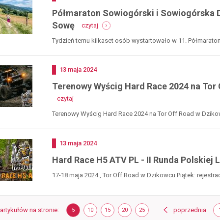
Półmaraton Sowiogórski i Sowiogórska D
-
Sowę
czytaj
półmaraton
sowiogórski
Tydzień temu kilkaset osób wystartowało w 11. Półmaratoni
i
sowiogórska
dycha
Dodano
13
maja
2024
za
nami.
Terenowy Wyścig Hard Race 2024 na Tor O
czas
-
czytaj
na
terenowy
bieg
wyścig
Terenowy Wyścig Hard Race 2024 na Tor Off Road w Dzikowc
na
hard
w...
wielką
race
sowę
2024
Dodano
13
maja
2024
na
tor
Hard Race H5 ATV PL - II Runda Polskiej 
off
road
17-18 maja 2024 , Tor Off Road w Dzikowcu Piątek: rejestrac
w
dzikowcu,
11-
Strona
stro
 artykułów na stronie
POKAŻ
ELEMENTÓW
POKAŻ
ELEMENTÓW
POKAŻ
ELEMENTÓW
POKAŻ
ELEMENTÓW
POKAŻ
ELEMENTÓW
poprzednia
14.07.2024
5
10
15
20
25
NA
NA
NA
NA
NA
r.