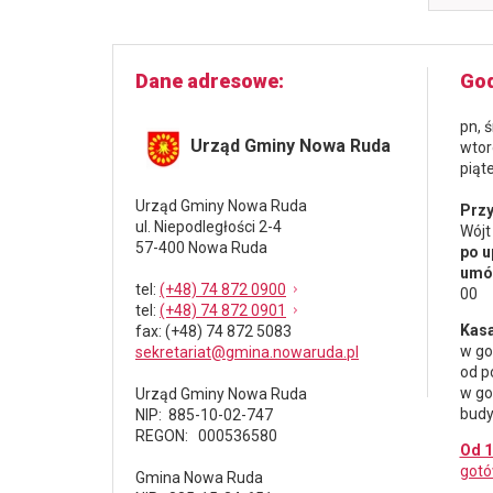
Dane adresowe
God
pn, 
Urząd Gminy Nowa Ruda
wtor
piąt
Urząd Gminy Nowa Ruda
Przy
ul. Niepodległości 2-4
Wójt
57-400 Nowa Ruda
po u
umów
tel
:
(+48) 74 872 0900
00
tel
:
(+48) 74 872 0901
Kasa
fax
: (+48) 74 872 5083
w go
sekretariat@gmina.nowaruda.pl
od p
w go
Urząd Gminy Nowa Ruda
budy
NIP: 885-10-02-747
REGON: 000536580
Od 1
gotó
Gmina Nowa Ruda