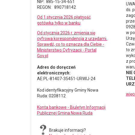
NIP: 885-15-34-651
UWAG
REGON: 890718142
ds.
p
zago
Od 1 stycznia 2026 płatność
prze
gotówką tylko w banku
0928
w po
Od stycznia 2026 r. zmienia się
Urzę
cyfrowa korespondencja z urzędami.
Czwa
Sprawdź, co to oznacza dla Ciebie -
to z
Ministerstwo Cyfryzacji - Portal
wyko
Gov.pl
z pr
waru
Adres do doręczeń
NIE
elektronicznych:
TELE
AE:PL-81407-35451-URWIJ-24
URZ
Kod identyfikacyjny Gminy Nowa
więc
Ruda: 0208112
Konta bankowe - Biuletyn Informacji
Publicznej Gmina Nowa Ruda
Brakuje informacji?