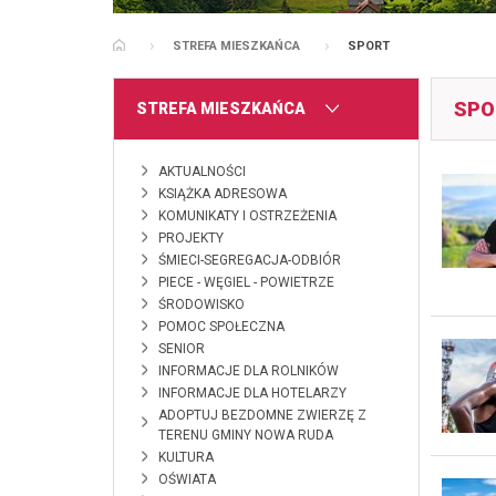
STREFA MIESZKAŃCA
SPORT
STRONA GŁÓWNA
SPO
MENU
STREFA MIESZKAŃCA
AKTUALNOŚCI
KSIĄŻKA ADRESOWA
KOMUNIKATY I OSTRZEŻENIA
PROJEKTY
ŚMIECI-SEGREGACJA-ODBIÓR
PIECE - WĘGIEL - POWIETRZE
ŚRODOWISKO
POMOC SPOŁECZNA
SENIOR
INFORMACJE DLA ROLNIKÓW
INFORMACJE DLA HOTELARZY
ADOPTUJ BEZDOMNE ZWIERZĘ Z
TERENU GMINY NOWA RUDA
KULTURA
OŚWIATA