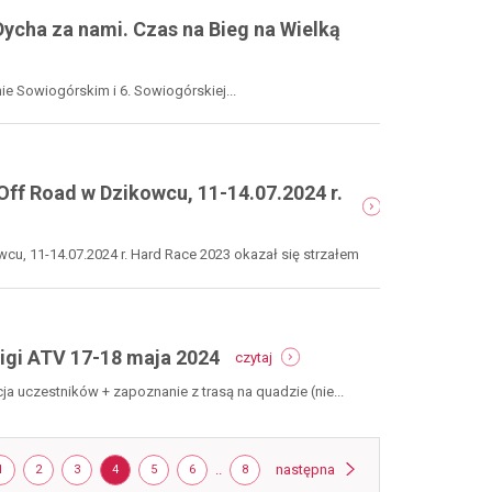
polsko-
kenijska
ycha za nami. Czas na Bieg na Wielką
walka
o
podium
e Sowiogórskim i 6. Sowiogórskiej...
ff Road w Dzikowcu, 11-14.07.2024 r.
u, 11-14.07.2024 r. Hard Race 2023 okazał się strzałem
-
Ligi ATV 17-18 maja 2024
czytaj
hard
race
ja uczestników + zapoznanie z trasą na quadzie (nie...
h5
atv
pl
na
-
strona
STRONA
STRONA
STRONA
STRONA
STRONA
STRONA
..
STRONA
następna
1
2
3
4
5
6
8
ii