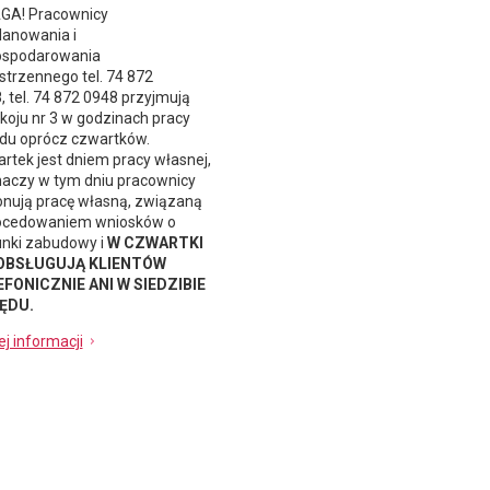
A! Pracownicy
lanowania i
spodarowania
strzennego
tel. 74 872
, tel. 74 872 0948 przyjmują
koju nr 3 w godzinach pracy
du oprócz czwartków.
rtek jest dniem pracy własnej,
naczy w tym dniu pracownicy
nują pracę własną, związaną
ocedowaniem wniosków o
nki zabudowy i
W CZWARTKI
 OBSŁUGUJĄ KLIENTÓW
FONICZNIE ANI W SIEDZIBIE
ĘDU.
ej informacji