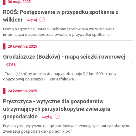
możliwości
Dodano
06
maja
2025
przekazania
RDOŚ: Postępowanie w przypadku spotkania z
w
2025
-
wilkiem
czytaj
roku
rdoś:
1,5%
postępowanie
Pismo Regionalnej Dyrekcji Ochrony Środowiska we Wrocławiu
podatku
w
informująca o sposobie zachowania w przypadku spotkania...
rolnego
przypadku
na
spotkania
Dodano
29
kwietnia
2025
rzecz
z
podmiotów
Grodziszcze (Bożków) - mapa ścieżki rowerowej
wilkiem
uprawnionych
-
czytaj
grodziszcze
(bożków)
Trasa (kliknij by przejść do mapy) obejmuje 2,1 km: 800 m trasy
-
dojazdowej do ścieżki + 1 km asfaltowej...
mapa
ścieżki
Dodano
24
kwietnia
2025
rowerowej
Pryszczyca - wytyczne dla gospodarstw
utrzymujących parzystokopytne zwierzęta
-
gospodarskie
czytaj
pryszczyca
-
Pryszczyca - wytyczne dla gospodarstw utrzymujących parzystokopytne
wytyczne
zwierzęta gospodarskie - poradnik.pdf