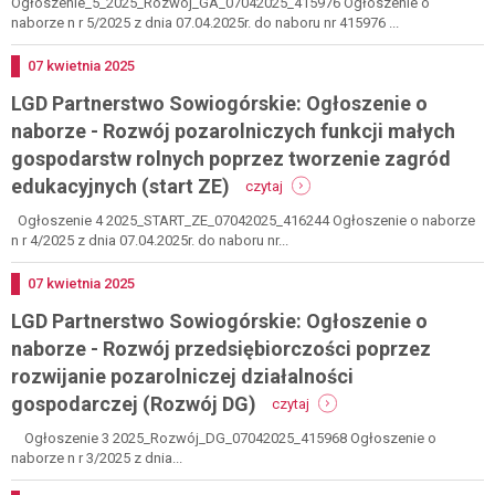
pa
zw
Ogłoszenie_5_2025_Rozwoj_GA_07042025_415976 Ogłoszenie o
so
go
naborze n r 5/2025 z dnia 07.04.2025r. do naboru nr 415976 ...
og
o
Dodano
07
kwietnia
2025
na
LGD Partnerstwo Sowiogórskie: Ogłoszenie o
-
ro
naborze - Rozwój pozarolniczych funkcji małych
po
gospodarstw rolnych poprzez tworzenie zagród
fun
-
ma
edukacyjnych (start ZE)
czytaj
lgd
go
partnerstwo
ro
Ogłoszenie 4 2025_START_ZE_07042025_416244 Ogłoszenie o naborze
sowiogórskie:
po
n r 4/2025 z dnia 07.04.2025r. do naboru nr...
ogłoszenie
ro
o
go
Dodano
07
kwietnia
2025
naborze
ag
LGD Partnerstwo Sowiogórskie: Ogłoszenie o
-
(r
rozwój
ga
naborze - Rozwój przedsiębiorczości poprzez
pozarolniczych
rozwijanie pozarolniczej działalności
funkcji
-
małych
gospodarczej (Rozwój DG)
czytaj
lgd
gospodarstw
partnerstwo
rolnych
Ogłoszenie 3 2025_Rozwój_DG_07042025_415968 Ogłoszenie o
sowiogórskie:
poprzez
naborze n r 3/2025 z dnia...
ogłoszenie
tworzenie