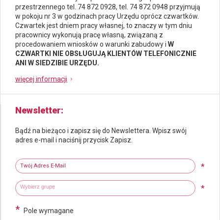
przestrzennego
tel. 74 872 0928, tel. 74 872 0948 przyjmują
w pokoju nr 3 w godzinach pracy Urzędu oprócz czwartków.
Czwartek jest dniem pracy własnej, to znaczy w tym dniu
pracownicy wykonują pracę własną, związaną z
procedowaniem wniosków o warunki zabudowy i
W
CZWARTKI NIE OBSŁUGUJĄ KLIENTÓW TELEFONICZNIE
ANI W SIEDZIBIE URZĘDU.
więcej informacji
Newsletter
Bądź na bieżąco i zapisz się do Newslettera. Wpisz swój
adres e-mail i naciśnij przycisk Zapisz.
Newsletter
Twój adres e-mail
*
Wybierz grupy tematyczne
Wpisz wyszukiwaną fraze
*
*
Pole wymagane