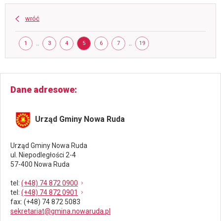
budowli
ochronnej
wróć
-
do
Strona
31
STRONA
..
STRONA
STRONA
STRONA
STRONA
STRONA
..
STRONA
1
3
4
5
6
7
19
marca
2025
Dane adresowe
Urząd Gminy Nowa Ruda
Urząd Gminy Nowa Ruda
ul. Niepodległości 2-4
57-400 Nowa Ruda
tel
:
(+48) 74 872 0900
tel
:
(+48) 74 872 0901
fax
: (+48) 74 872 5083
sekretariat@gmina.nowaruda.pl