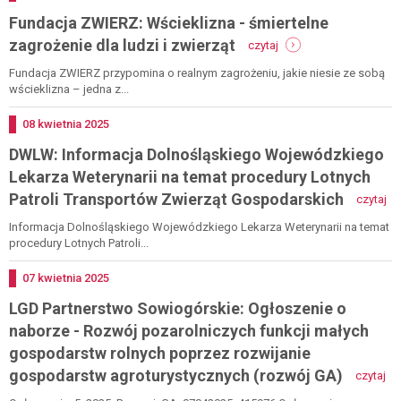
Fundacja ZWIERZ: Wścieklizna - śmiertelne
-
zagrożenie dla ludzi i zwierząt
czytaj
fundacja
zwierz:
Fundacja ZWIERZ przypomina o realnym zagrożeniu, jakie niesie ze sobą
wścieklizna
wścieklizna – jedna z...
-
śmiertelne
Dodano
08
kwietnia
2025
zagrożenie
DWLW: Informacja Dolnośląskiego Wojewódzkiego
dla
ludzi
Lekarza Weterynarii na temat procedury Lotnych
i
-
Patroli Transportów Zwierząt Gospodarskich
czytaj
zwierząt
dw
in
Informacja Dolnośląskiego Wojewódzkiego Lekarza Weterynarii na temat
do
procedury Lotnych Patroli...
wo
le
Dodano
07
kwietnia
2025
we
LGD Partnerstwo Sowiogórskie: Ogłoszenie o
na
te
naborze - Rozwój pozarolniczych funkcji małych
pr
gospodarstw rolnych poprzez rozwijanie
lo
-
pat
gospodarstw agroturystycznych (rozwój GA)
czytaj
lg
tr