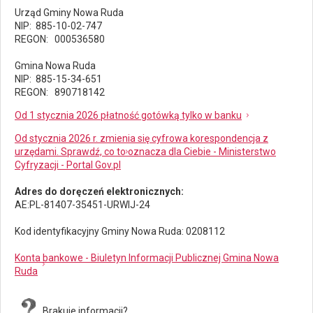
Urząd Gminy Nowa Ruda
NIP: 885-10-02-747
REGON: 000536580
Gmina Nowa Ruda
NIP: 885-15-34-651
REGON: 890718142
Od 1 stycznia 2026 płatność gotówką tylko w banku
Od stycznia 2026 r. zmienia się cyfrowa korespondencja z
urzędami. Sprawdź, co to oznacza dla Ciebie - Ministerstwo
Cyfryzacji - Portal Gov.pl
Adres do doręczeń elektronicznych:
AE:PL-81407-35451-URWIJ-24
Kod identyfikacyjny Gminy Nowa Ruda: 0208112
Konta bankowe - Biuletyn Informacji Publicznej Gmina Nowa
Ruda
Brakuje informacji?