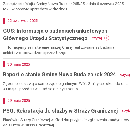
działki
Zarządzenie Wójta Gminy Nowa Ruda nr 265/25 z dnia 6 czerwca 2025
zabudowanej
roku w sprawie sprzedaży w drodze I...
dawnym
przedszkolem,
Dodano
02
czerwca
2025
dawnego
GUS: Informacja o badaniach ankietowych
architekta
pałacu
-
Głównego Urzędu Statystycznego
czytaj
w
gus:
bożkowie
informacja
Informujemy, że na terenie naszej Gminy realizowane są badania
-
o
ankietowe prowadzone przez Urząd...
dz.
badaniach
670/1
ankietowych
Dodano
30
maja
2025
bożków
głównego
-
55
Raport o stanie Gminy Nowa Ruda za rok 2024
urzędu
czytaj
r
-
statystycznego
o
rokowania
Zgodnie z ustawą o samorządzie gminnym, Wójt Gminy co roku - do dnia
s
5
31 maja - przedstawia radzie gminy raport o...
g
września
n
2025
Dodano
29
maja
2025
r
PSG: Rekrutacja do służby w Straży Granicznej
z
czytaj
r
Placówka Straży Granicznej w Kłodzku przyjmuje zgłoszenia kandydatów
2
do służby w Straży Granicznej. ...