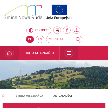
Przejdź do mapy serwisu
Przejdź do wyszukiwarki
Przejdź do głównego
Przejdź do treści
menu
BIP
FACEBOOK
MAPA SERWISU
KONTRAST
Wyszukiwarka
wyszukaj...
PL
EN
STRONA GŁÓWNA
STREFA MIESZKAŃCA
ROZWIŃ
STREFA MIESZKAŃCA
AKTUALNOŚCI
STRONA GŁÓWNA