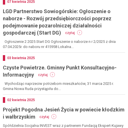
o
zagród
Dodano
07
kwietnia
2025
naborze
edukacyjnych
LGD Partnerstwo Sowiogórskie: Ogłoszenie o
-
(start
rozwój
ze)
naborze - Rozwój przedsiębiorczości poprzez
przedsiębiorczości
podejmowanie pozarolniczej działalności
poprzez
-
rozwijanie
gospodarczej (Start DG)
czytaj
lgd
pozarolniczej
partnerstwo
działalności
Ogłoszenie 2 2025 Start DG Ogłoszenie o naborze n r 2/2025 z dnia
sowiogórskie:
gospodarczej
07.04.2025r. do naboru nr 415958 Lokalna...
ogłoszenie
(rozwój
o
dg)
Dodano
03
kwietnia
2025
naborze
Czyste Powietrze. Gminny Punkt Konsultacyjno-
-
rozwój
-
Informacyjny
czytaj
przedsiębiorczości
czyste
poprzez
powietrze.
Wychodząc naprzeciw potrzebom mieszkańców, 31 marca 2025 r.
podejmowanie
gminny
Gmina Nowa Ruda przystąpiła do...
pozarolniczej
punkt
działalności
konsultacyjno-
Dodano
02
kwietnia
2025
gospodarczej
informacyjny
(start
Projekt Pogodna Jesień Życia w powiecie kłodzkim
dg)
-
i wałbrzyskim
czytaj
projekt
pogodna
Spółdzielnia Socjalna INVEST wraz z partnerem Fundacją Ekspert-Kujawy