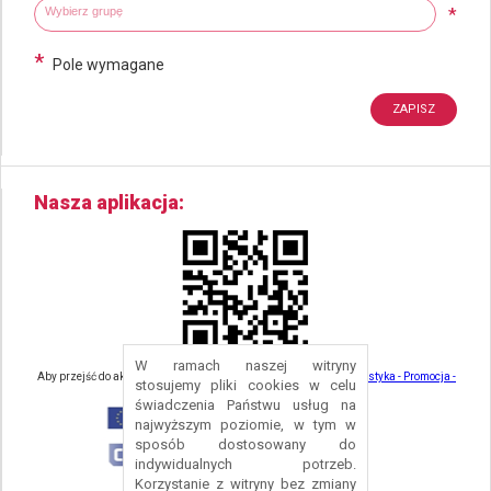
Wybierz grupy tematyczne
Wpisz wyszukiwaną fraze
*
*
Pole wymagane
Nasza aplikacja
W ramach naszej witryny
Aby przejść do aktualności związanych z turystyką - kliknij tu:
Turystyka - Promocja -
stosujemy pliki cookies w celu
Strefa Turysty - Gmina Nowa Ruda
świadczenia Państwu usług na
najwyższym poziomie, w tym w
sposób dostosowany do
indywidualnych potrzeb.
Korzystanie z witryny bez zmiany