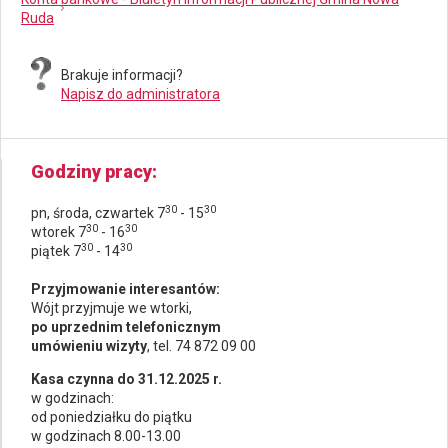
Ruda
Brakuje informacji?
Napisz do administratora
Godziny pracy
30
30
pn, środa, czwartek 7
- 15
30
30
wtorek 7
- 16
30
30
piątek 7
- 14
Przyjmowanie interesantów:
Wójt przyjmuje we wtorki,
po uprzednim telefonicznym
umówieniu wizyty
, tel. 74 872 09 00
Kasa czynna do 31.12.2025 r.
w godzinach:
od poniedziałku do piątku
w godzinach 8.00-13.00