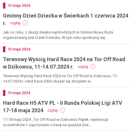
Dodano
13
maja
2024
Gminny Dzień Dziecka w Świerkach 1 czerwca 2024
-
r.
czytaj
gminny
dzień
Jak co roku, z okazji święta najmłodszych w Gminie Nowa Ruda
dziecka
organizowany jest Dzień Dziecka. W tym roku spotkamy się...
w
świerkach
Dodano
13
maja
2024
1
Terenowy Wyścig Hard Race 2024 na Tor Off Road
czerwca
2024
-
w Dzikowcu, 11-14.07.2024 r.
czytaj
r.
terenowy
wyścig
Terenowy Wyścig Hard Race 2024 na Tor Off Road w Dzikowcu, 11-
hard
14.07.2024 r. Hard Race 2023 okazał się strzałem w...
race
2024
Dodano
13
maja
2024
na
Hard Race H5 ATV PL - II Runda Polskiej Ligi ATV
tor
off
-
17-18 maja 2024
czytaj
road
hard
w
race
17-18 maja 2024 , Tor Off Road w Dzikowcu Piątek: rejestracja
dzikowcu,
h5
uczestników + zapoznanie z trasą na quadzie (nie...
11-
atv