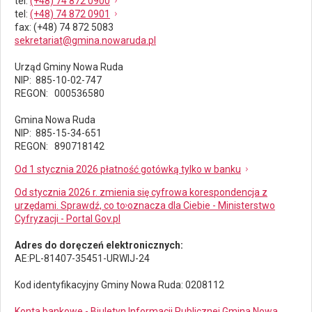
tel
:
(+48) 74 872 0900
tel
:
(+48) 74 872 0901
fax
: (+48) 74 872 5083
sekretariat@gmina.nowaruda.pl
Urząd Gminy Nowa Ruda
NIP: 885-10-02-747
REGON: 000536580
Gmina Nowa Ruda
NIP: 885-15-34-651
REGON: 890718142
Od 1 stycznia 2026 płatność gotówką tylko w banku
Od stycznia 2026 r. zmienia się cyfrowa korespondencja z
urzędami. Sprawdź, co to oznacza dla Ciebie - Ministerstwo
Cyfryzacji - Portal Gov.pl
Adres do doręczeń elektronicznych:
AE:PL-81407-35451-URWIJ-24
Kod identyfikacyjny Gminy Nowa Ruda: 0208112
Konta bankowe - Biuletyn Informacji Publicznej Gmina Nowa