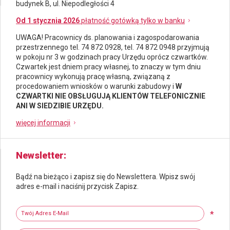
budynek B, ul. Niepodległości 4
Od 1 stycznia 2026
płatność gotówką tylko w banku
UWAGA! Pracownicy ds.
planowania i zagospodarowania
przestrzennego
tel. 74 872 0928, tel. 74 872 0948 przyjmują
w pokoju nr 3 w godzinach pracy Urzędu oprócz czwartków.
Czwartek jest dniem pracy własnej, to znaczy w tym dniu
pracownicy wykonują pracę własną, związaną z
procedowaniem wniosków o warunki zabudowy i
W
CZWARTKI NIE OBSŁUGUJĄ KLIENTÓW TELEFONICZNIE
ANI W SIEDZIBIE URZĘDU.
więcej informacji
Newsletter
Bądź na bieżąco i zapisz się do Newslettera. Wpisz swój
adres e-mail i naciśnij przycisk Zapisz.
Newsletter
Twój adres e-mail
*