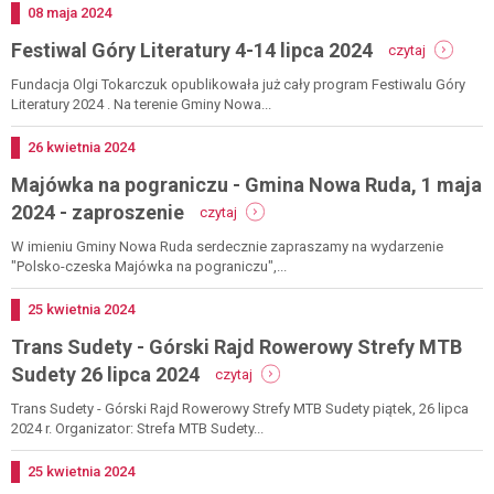
14.07.2024
pl
Dodano
08
maja
2024
r.
-
-
Festiwal Góry Literatury 4-14 lipca 2024
ii
czytaj
festiwal
runda
góry
Fundacja Olgi Tokarczuk opublikowała już cały program Festiwalu Góry
polskiej
literatury
Literatury 2024 . Na terenie Gminy Nowa...
ligi
4-
atv
14
17-
Dodano
26
kwietnia
2024
lipca
18
Majówka na pograniczu - Gmina Nowa Ruda, 1 maja
2024
maja
-
2024
2024 - zaproszenie
czytaj
majówka
na
W imieniu Gminy Nowa Ruda serdecznie zapraszamy na wydarzenie
pograniczu
"Polsko-czeska Majówka na pograniczu",...
-
gmina
Dodano
25
kwietnia
2024
nowa
Trans Sudety - Górski Rajd Rowerowy Strefy MTB
ruda,
1
-
Sudety 26 lipca 2024
czytaj
maja
trans
2024
sudety
Trans Sudety - Górski Rajd Rowerowy Strefy MTB Sudety piątek, 26 lipca
-
-
2024 r. Organizator: Strefa MTB Sudety...
zaproszenie
górski
rajd
Dodano
25
kwietnia
2024
rowerowy