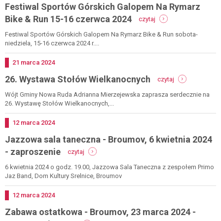
Festiwal Sportów Górskich Galopem Na Rymarz
strefy
mtb
-
Bike & Run 15-16 czerwca 2024
czytaj
sudety
festiwal
26
sportów
Festiwal Sportów Górskich Galopem Na Rymarz Bike & Run sobota-
lipca
górskich
niedziela, 15-16 czerwca 2024 r....
2024
galopem
na
Dodano
21
marca
2024
rymarz
-
26. Wystawa Stołów Wielkanocnych
bike
czytaj
26.
&
wystawa
Wójt Gminy Nowa Ruda Adrianna Mierzejewska zaprasza serdecznie na
run
stołów
26. Wystawę Stołów Wielkanocnych,...
15-
wielkanocnych
16
czerwca
Dodano
12
marca
2024
2024
Jazzowa sala taneczna - Broumov, 6 kwietnia 2024
-
- zaproszenie
czytaj
jazzowa
sala
6 kwietnia 2024 o godz. 19.00, Jazzowa Sala Taneczna z zespołem Primo
taneczna
Jaz Band, Dom Kultury Srelnice, Broumov
-
broumov,
Dodano
12
marca
2024
6
Zabawa ostatkowa - Broumov, 23 marca 2024 -
kwietnia
2024
-