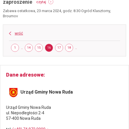
zaproszenie
czytaj
-
zabawa
zaproszenie
ostatkowa
Zabawa ostatkowa, 23 marca 2024, godz. 8.30 Ogród Klasztorny,
-
Broumov
broumov,
23
marca
wróć
2024
-
Strona
zaproszenie
STRONA
..
STRONA
STRONA
STRONA
STRONA
STRONA
..
1
14
15
16
17
18
Dane adresowe
Urząd Gminy Nowa Ruda
Urząd Gminy Nowa Ruda
ul. Niepodległości 2-4
57-400 Nowa Ruda