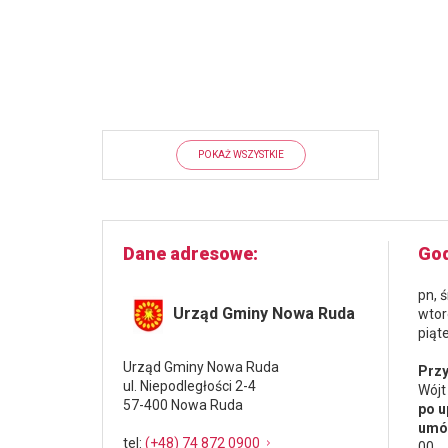
POKAŻ WSZYSTKIE
Dane adresowe
God
pn, 
Urząd Gminy Nowa Ruda
wtor
piąt
Urząd Gminy Nowa Ruda
Przy
ul. Niepodległości 2-4
Wójt
57-400 Nowa Ruda
po u
umów
tel
:
(+48) 74 872 0900
00