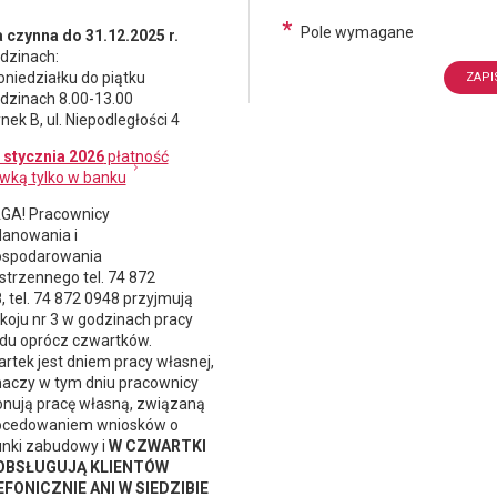
*
Pole wymagane
 czynna do 31.12.2025 r.
dzinach:
oniedziałku do piątku
dzinach 8.00-13.00
nek B, ul. Niepodległości 4
 stycznia 2026
płatność
wką tylko w banku
A! Pracownicy
lanowania i
spodarowania
strzennego
tel. 74 872
, tel. 74 872 0948 przyjmują
koju nr 3 w godzinach pracy
du oprócz czwartków.
rtek jest dniem pracy własnej,
naczy w tym dniu pracownicy
nują pracę własną, związaną
ocedowaniem wniosków o
nki zabudowy i
W CZWARTKI
 OBSŁUGUJĄ KLIENTÓW
FONICZNIE ANI W SIEDZIBIE