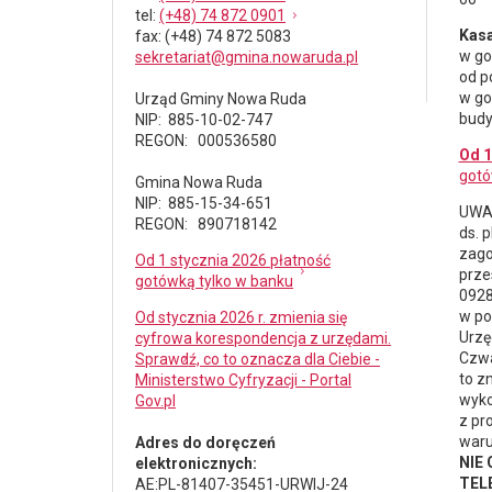
tel
:
(+48) 74 872 0901
Kasa
fax
: (+48) 74 872 5083
w go
sekretariat@gmina.nowaruda.pl
od p
w go
Urząd Gminy Nowa Ruda
budy
NIP: 885-10-02-747
REGON: 000536580
Od 1
gotó
Gmina Nowa Ruda
NIP: 885-15-34-651
UWAG
REGON: 890718142
ds.
p
zago
Od 1 stycznia 2026 płatność
prze
gotówką tylko w banku
0928
w po
Od stycznia 2026 r. zmienia się
Urzę
cyfrowa korespondencja z urzędami.
Czwa
Sprawdź, co to oznacza dla Ciebie -
to z
Ministerstwo Cyfryzacji - Portal
wyko
Gov.pl
z pr
waru
Adres do doręczeń
NIE
elektronicznych:
TELE
AE:PL-81407-35451-URWIJ-24