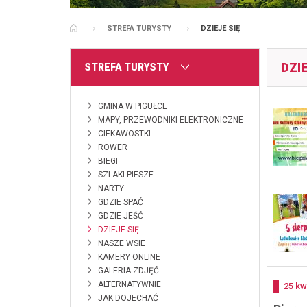
STREFA TURYSTY
DZIEJE SIĘ
STRONA GŁÓWNA
DZIE
MENU
STREFA TURYSTY
GMINA W PIGUŁCE
MAPY, PRZEWODNIKI ELEKTRONICZNE
CIEKAWOSTKI
ROWER
BIEGI
SZLAKI PIESZE
NARTY
GDZIE SPAĆ
GDZIE JEŚĆ
DZIEJE SIĘ
NASZE WSIE
KAMERY ONLINE
GALERIA ZDJĘĆ
ALTERNATYWNIE
Doda
25
kw
JAK DOJECHAĆ