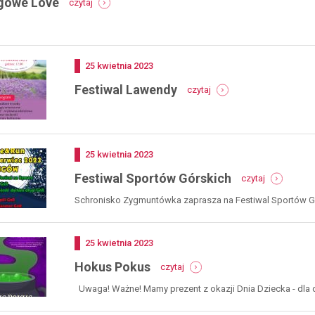
gowe Love
czytaj
pierogowe
love
Dodano
25
kwietnia
2023
-
Festiwal Lawendy
czytaj
festiwal
lawendy
Dodano
25
kwietnia
2023
-
Festiwal Sportów Górskich
czytaj
festiwal
sportów
Schronisko Zygmuntówka zaprasza na Festiwal Sportów Górs
górskich
Dodano
25
kwietnia
2023
-
Hokus Pokus
czytaj
hokus
pokus
Uwaga! Ważne! Mamy prezent z okazji Dnia Dziecka - dla dzi