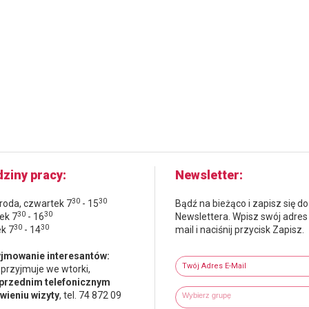
ziny pracy
Newsletter
30
30
środa, czwartek 7
- 15
Bądź na bieżąco i zapisz się do
30
30
ek 7
- 16
Newslettera. Wpisz swój adres
30
30
ek 7
- 14
mail i naciśnij przycisk Zapisz.
Newsletter
jmowanie interesantów:
Twój adres e-mail
 przyjmuje we wtorki,
przednim telefonicznym
Wybierz grupy tematyczne
Wpisz wyszukiwaną fraze
ieniu wizyty
, tel. 74 872 09