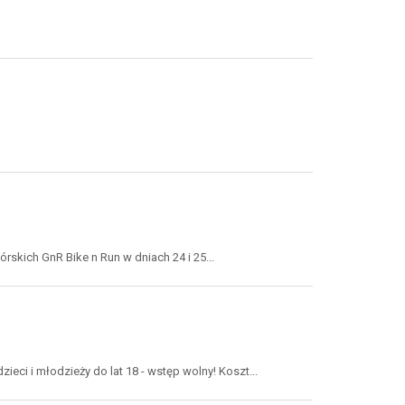
kich GnR Bike n Run w dniach 24 i 25...
eci i młodzieży do lat 18 - wstęp wolny! Koszt...