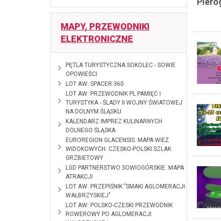
Piero
MAPY, PRZEWODNIKI
ELEKTRONICZNE
2026-06-10
PĘTLA TURYSTYCZNA SOKOLEC - SOWIE
OPOWIEŚCI
2026-02-18
LOT AW: SPACER 360
2025-01-28
LOT AW: PRZEWODNIK PL PAMIĘĆ I
TURYSTYKA - ŚLADY II WOJNY ŚWIATOWEJ
NA DOLNYM ŚLĄSKU
2024-12-12
KALENDARZ IMPREZ KULINARNYCH
DOLNEGO ŚLĄSKA
2024-10-28
EUROREGION GLACENSIS. MAPA WIEŻ
WIDOKOWYCH. CZESKO-POLSKI SZLAK
GRZBIETOWY
2024-09-
LGD PARTNERSTWO SOWIOGÓRSKIE: MAPA
09
ATRAKCJI
2024-01-11
LOT AW: PRZEPIŚNIK "SMAKI AGLOMERACJI
WAŁBRZYSKIEJ"
2023-12-08
LOT AW: POLSKO-CZESKI PRZEWODNIK
ROWEROWY PO AGLOMERACJI