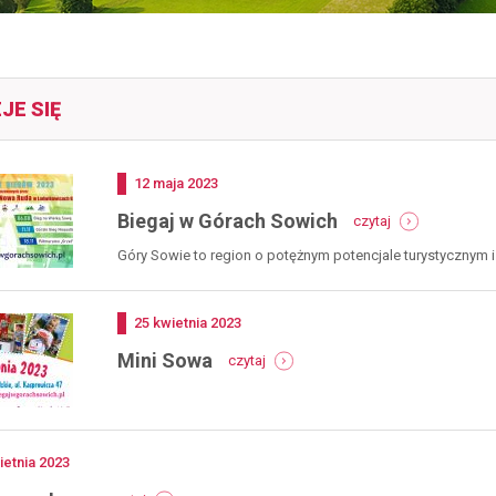
JE SIĘ
Dodano
12
maja
2023
-
Biegaj w Górach Sowich
czytaj
biegaj
w
Góry Sowie to region o potężnym potencjale turystycznym i r
górach
sowich
Dodano
25
kwietnia
2023
-
Mini Sowa
czytaj
mini
sowa
no
ietnia
2023
-