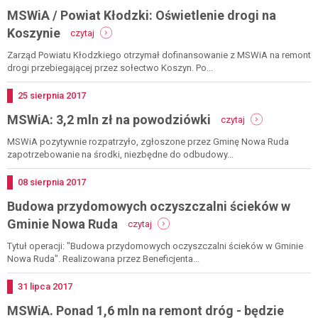
MSWiA / Powiat Kłodzki: Oświetlenie drogi na
-
Koszynie
czytaj
mswia
/
Zarząd Powiatu Kłodzkiego otrzymał dofinansowanie z MSWiA na remont
powiat
drogi przebiegającej przez sołectwo Koszyn. Po...
kłodzki:
oświetlenie
Dodano
25
sierpnia
2017
drogi
-
MSWiA: 3,2 mln zł na powodziówki
na
czytaj
mswia:
koszynie
3,2
MSWiA pozytywnie rozpatrzyło, zgłoszone przez Gminę Nowa Ruda
mln
zapotrzebowanie na środki, niezbędne do odbudowy...
zł
na
Dodano
08
sierpnia
2017
powodziówki
Budowa przydomowych oczyszczalni ścieków w
-
Gminie Nowa Ruda
czytaj
budowa
przydomowych
Tytuł operacji: "Budowa przydomowych oczyszczalni ścieków w Gminie
oczyszczalni
Nowa Ruda". Realizowana przez Beneficjenta...
ścieków
w
Dodano
31
lipca
2017
gminie
MSWiA. Ponad 1,6 mln na remont dróg - będzie
nowa