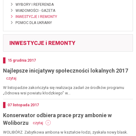
WYBORY I REFERENDA
WIADOMOŚCI - GAZETA
INWESTYCJE I REMONTY
POMOC DLA UKRAINY
INWESTYCJE i REMONTY
Dodano
15
grudnia
2017
Najlepsze inicjatywy społeczności lokalnych 2017
-
czytaj
najlepsze
inicjatywy
W listopadzie zakończyła się realizacja zadań ze środków programu
społeczności
„Odnowa wsi powiatu kłodzkiego” w...
lokalnych
2017
Dodano
07
listopada
2017
Konserwator odbiera prace przy ambonie w
-
Woliborzu
czytaj
konserwator
odbiera
WOLIBÓRZ. Zabytkowa ambona w kształcie łodzi, zyskała nowy blask.