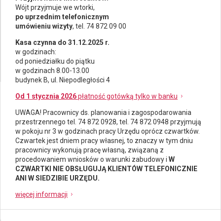
Wójt przyjmuje we wtorki,
po uprzednim telefonicznym
umówieniu wizyty
, tel. 74 872 09 00
Kasa czynna do 31.12.2025 r.
w godzinach:
od poniedziałku do piątku
w godzinach 8.00-13.00
budynek B, ul. Niepodległości 4
Od 1 stycznia 2026
płatność gotówką tylko w banku
UWAGA! Pracownicy ds.
planowania i zagospodarowania
przestrzennego
tel. 74 872 0928, tel. 74 872 0948 przyjmują
w pokoju nr 3 w godzinach pracy Urzędu oprócz czwartków.
Czwartek jest dniem pracy własnej, to znaczy w tym dniu
pracownicy wykonują pracę własną, związaną z
procedowaniem wniosków o warunki zabudowy i
W
CZWARTKI NIE OBSŁUGUJĄ KLIENTÓW TELEFONICZNIE
ANI W SIEDZIBIE URZĘDU.
więcej informacji