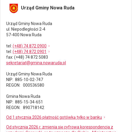
Urząd Gminy Nowa Ruda
Urząd Gminy Nowa Ruda
ul. Niepodległości 2-4
57-400 Nowa Ruda
tel
:
(+48) 74 872 0900
tel
:
(+48) 74 872 0901
fax
: (+48) 74 872 5083
sekretariat@gmina.nowaruda.pl
Urząd Gminy Nowa Ruda
NIP: 885-10-02-747
REGON: 000536580
Gmina Nowa Ruda
NIP: 885-15-34-651
REGON: 890718142
Od 1 stycznia 2026 płatność gotówką tylko w banku
Od stycznia 2026 r. zmienia się cyfrowa korespondencja z