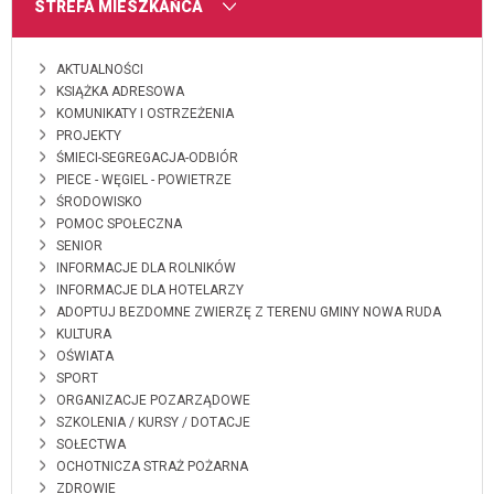
MENU
STREFA MIESZKAŃCA
AKTUALNOŚCI
KSIĄŻKA ADRESOWA
KOMUNIKATY I OSTRZEŻENIA
PROJEKTY
ŚMIECI-SEGREGACJA-ODBIÓR
PIECE - WĘGIEL - POWIETRZE
ŚRODOWISKO
POMOC SPOŁECZNA
SENIOR
INFORMACJE DLA ROLNIKÓW
INFORMACJE DLA HOTELARZY
ADOPTUJ BEZDOMNE ZWIERZĘ Z TERENU GMINY NOWA RUDA
KULTURA
OŚWIATA
SPORT
ORGANIZACJE POZARZĄDOWE
SZKOLENIA / KURSY / DOTACJE
SOŁECTWA
OCHOTNICZA STRAŻ POŻARNA
ZDROWIE