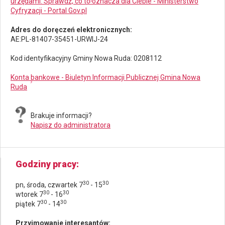
urzędami. Sprawdź, co to oznacza dla Ciebie - Ministerstwo
Cyfryzacji - Portal Gov.pl
Adres do doręczeń elektronicznych:
AE:PL-81407-35451-URWIJ-24
Kod identyfikacyjny Gminy Nowa Ruda: 0208112
Konta bankowe - Biuletyn Informacji Publicznej Gmina Nowa
Ruda
Brakuje informacji?
Napisz do administratora
Godziny pracy
30
30
pn, środa, czwartek 7
- 15
30
30
wtorek 7
- 16
30
30
piątek 7
- 14
Przyjmowanie interesantów: