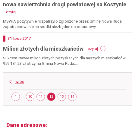
ruda
nowa nawierzchnia drogi powiatowej na Koszynie
-
czytaj
mswia.
ponad
MSWiA pozytywnie rozpatrzyło zgłoszone przez Gminę Nowa Ruda
1,6
zapotrzebowanie na środki niezbędne do odbudowy...
mln
na
Dodano
31
lipca
2017
remont
-
Milion złotych dla mieszkańców
dróg
czytaj
milion
-
złotych
Sukces! Prawie milion złotych pozyskanych dla naszych mieszkańców!
będzie
dla
959.184,23 zł otrzyma Gmina Nowa Ruda,...
nowa
mieszkańców
nawierzchnia
drogi
powiatowej
wróć
na
koszynie
Strona
STRONA
..
STRONA
STRONA
STRONA
STRONA
STRONA
1
10
11
12
13
14
Dane adresowe