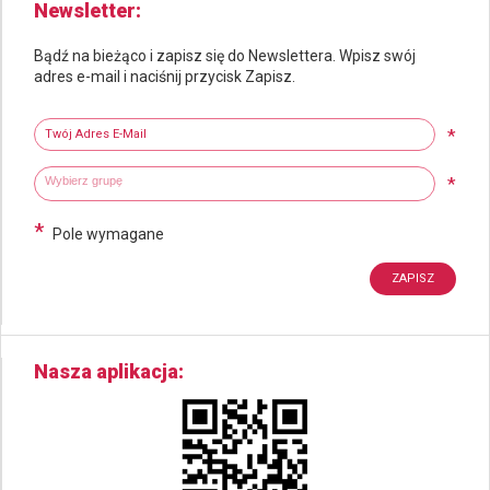
Newsletter
Bądź na bieżąco i zapisz się do Newslettera. Wpisz swój
adres e-mail i naciśnij przycisk Zapisz.
Newsletter
Twój adres e-mail
*
Wybierz grupy tematyczne
Wpisz wyszukiwaną fraze
*
*
Pole wymagane
Nasza aplikacja