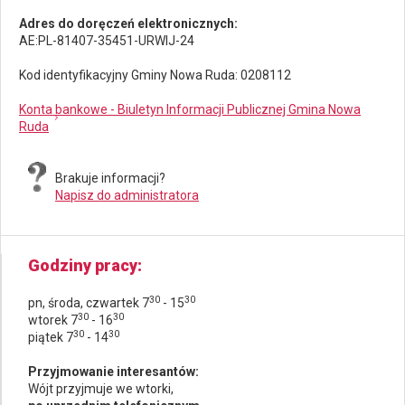
Adres do doręczeń elektronicznych:
AE:PL-81407-35451-URWIJ-24
Kod identyfikacyjny Gminy Nowa Ruda: 0208112
Konta bankowe - Biuletyn Informacji Publicznej Gmina Nowa
Ruda
Brakuje informacji?
Napisz do administratora
Godziny pracy
30
30
pn, środa, czwartek 7
- 15
30
30
wtorek 7
- 16
30
30
piątek 7
- 14
Przyjmowanie interesantów:
Wójt przyjmuje we wtorki,