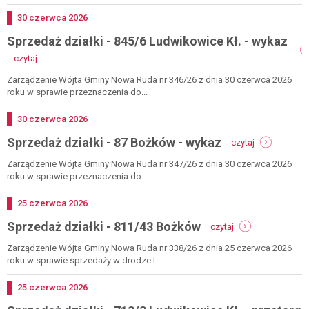
42/3
ludwikowice
Dodano
30
czerwca
2026
kł.
Sprzedaż działki - 845/6 Ludwikowice Kł. - wykaz
-
wykaz
-
czytaj
sprzedaż
działki
Zarządzenie Wójta Gminy Nowa Ruda nr 346/26 z dnia 30 czerwca 2026
-
roku w sprawie przeznaczenia do...
845/6
ludwikowice
Dodano
30
czerwca
2026
kł.
-
Sprzedaż działki - 87 Bożków - wykaz
-
czytaj
sprzedaż
wykaz
działki
Zarządzenie Wójta Gminy Nowa Ruda nr 347/26 z dnia 30 czerwca 2026
-
roku w sprawie przeznaczenia do...
87
bożków
Dodano
25
czerwca
2026
-
-
Sprzedaż działki - 811/43 Bożków
wykaz
czytaj
sprzedaż
działki
Zarządzenie Wójta Gminy Nowa Ruda nr 338/26 z dnia 25 czerwca 2026
-
roku w sprawie sprzedaży w drodze I...
811/43
bożków
Dodano
25
czerwca
2026