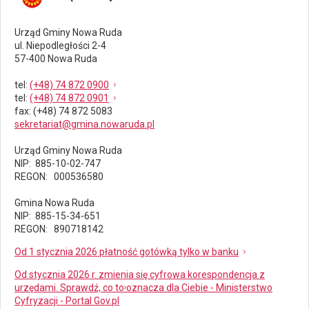
Urząd Gminy Nowa Ruda
ul. Niepodległości 2-4
57-400 Nowa Ruda
tel
:
(+48) 74 872 0900
tel
:
(+48) 74 872 0901
fax
: (+48) 74 872 5083
sekretariat@gmina.nowaruda.pl
Urząd Gminy Nowa Ruda
NIP: 885-10-02-747
REGON: 000536580
Gmina Nowa Ruda
NIP: 885-15-34-651
REGON: 890718142
Od 1 stycznia 2026 płatność gotówką tylko w banku
Od stycznia 2026 r. zmienia się cyfrowa korespondencja z
urzędami. Sprawdź, co to oznacza dla Ciebie - Ministerstwo
Cyfryzacji - Portal Gov.pl