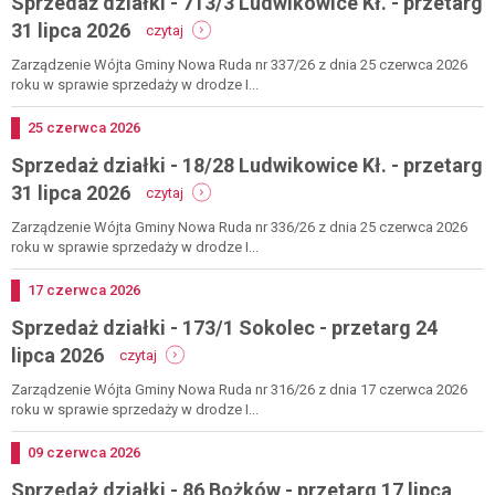
Sprzedaż działki - 713/3 Ludwikowice Kł. - przetarg
-
31 lipca 2026
czytaj
sprzedaż
działki
Zarządzenie Wójta Gminy Nowa Ruda nr 337/26 z dnia 25 czerwca 2026
-
roku w sprawie sprzedaży w drodze I...
713/3
ludwikowice
Dodano
25
czerwca
2026
kł.
Sprzedaż działki - 18/28 Ludwikowice Kł. - przetarg
-
przetarg
-
31 lipca 2026
czytaj
31
sprzedaż
lipca
działki
Zarządzenie Wójta Gminy Nowa Ruda nr 336/26 z dnia 25 czerwca 2026
2026
-
roku w sprawie sprzedaży w drodze I...
18/28
ludwikowice
Dodano
17
czerwca
2026
kł.
Sprzedaż działki - 173/1 Sokolec - przetarg 24
-
przetarg
-
lipca 2026
czytaj
31
sprzedaż
lipca
działki
Zarządzenie Wójta Gminy Nowa Ruda nr 316/26 z dnia 17 czerwca 2026
2026
-
roku w sprawie sprzedaży w drodze I...
173/1
sokolec
Dodano
09
czerwca
2026
-
Sprzedaż działki - 86 Bożków - przetarg 17 lipca
przetarg