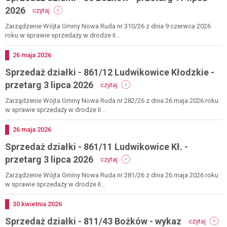
24
-
2026
czytaj
lipca
sprzedaż
2026
działki
Zarządzenie Wójta Gminy Nowa Ruda nr 310/26 z dnia 9 czerwca 2026
-
roku w sprawie sprzedaży w drodze II...
86
bożków
Dodano
26
maja
2026
-
Sprzedaż działki - 861/12 Ludwikowice Kłodzkie -
przetarg
17
-
przetarg 3 lipca 2026
czytaj
lipca
sprzedaż
2026
działki
Zarządzenie Wójta Gminy Nowa Ruda nr 282/26 z dnia 26 maja 2026 roku
-
w sprawie sprzedaży w drodze II...
861/12
ludwikowice
Dodano
26
maja
2026
kłodzkie
Sprzedaż działki - 861/11 Ludwikowice Kł. -
-
przetarg
-
przetarg 3 lipca 2026
czytaj
3
sprzedaż
lipca
działki
Zarządzenie Wójta Gminy Nowa Ruda nr 281/26 z dnia 26 maja 2026 roku
2026
-
w sprawie sprzedaży w drodze II...
861/11
ludwikowice
Dodano
30
kwietnia
2026
kł.
-
Sprzedaż działki - 811/43 Bożków - wykaz
-
czytaj
sprzed