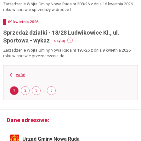
19
działki
Zarządzenie Wójta Gminy Nowa Ruda nr 208/26 z dnia 16 kwietnia 2026
czerwc
-
roku w sprawie sprzedaży w drodze I...
2026
325
przygórze
Dodano
09
kwietnia
2026
-
Sprzedaż działki - 18/28 Ludwikowice Kł., ul.
rokowania
29
-
Sportowa - wykaz
czytaj
maja
sprzedaż
2026
działki
Zarządzenie Wójta Gminy Nowa Ruda nr 193/26 z dnia 9 kwietnia 2026
-
roku w sprawie przeznaczenia do...
18/28
ludwikowice
kł.,
wróć
ul.
sportowa
Strona
-
STRONA
STRONA
STRONA
..
STRONA
1
2
3
6
wykaz
Dane adresowe
Urząd Gminy Nowa Ruda