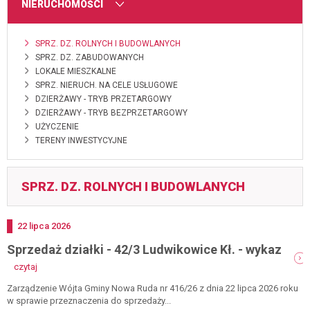
MENU
NIERUCHOMOŚCI
SPRZ. DZ. ROLNYCH I BUDOWLANYCH
SPRZ. DZ. ZABUDOWANYCH
LOKALE MIESZKALNE
SPRZ. NIERUCH. NA CELE USŁUGOWE
DZIERŻAWY - TRYB PRZETARGOWY
DZIERŻAWY - TRYB BEZPRZETARGOWY
UŻYCZENIE
TERENY INWESTYCYJNE
SPRZ. DZ. ROLNYCH I BUDOWLANYCH
Dodano
22
lipca
2026
Sprzedaż działki - 42/3 Ludwikowice Kł. - wykaz
-
czytaj
sprzedaż
działki
Zarządzenie Wójta Gminy Nowa Ruda nr 416/26 z dnia 22 lipca 2026 roku
-
w sprawie przeznaczenia do sprzedaży...