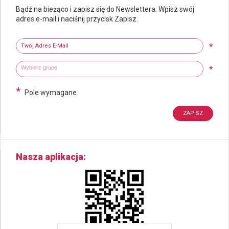
Bądź na bieżąco i zapisz się do Newslettera. Wpisz swój
adres e-mail i naciśnij przycisk Zapisz.
Newsletter
Twój adres e-mail
*
Wybierz grupy tematyczne
Wpisz wyszukiwaną fraze
*
*
Pole wymagane
Nasza aplikacja