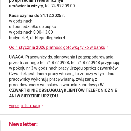
po uprzednim telefonicznym
umówieniu wizyty
, tel. 74 872 09 00
Kasa czynna do 31.12.2025 r.
w godzinach:
od poniedziałku do piątku
w godzinach 8.00-13.00
budynek B, ul. Niepodległości 4
Od 1 stycznia 2026
płatność gotówką tylko w banku
UWAGA! Pracownicy ds.
planowania i zagospodarowania
przestrzennego
tel. 74 872 0928, tel. 74 872 0948 przyjmują
w pokoju nr 3 w godzinach pracy Urzędu oprócz czwartków.
Czwartek jest dniem pracy własnej, to znaczy w tym dniu
pracownicy wykonują pracę własną, związaną z
procedowaniem wniosków o warunki zabudowy i
W
CZWARTKI NIE OBSŁUGUJĄ KLIENTÓW TELEFONICZNIE
ANI W SIEDZIBIE URZĘDU.
więcej informacji
Newsletter