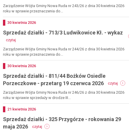
przetarg
działki
Zarządzenie Wójta Gminy Nowa Ruda nr 243/26 z dnia 30 kwietnia 2026
3
-
roku w sprawie przeznaczenia do...
lipca
811/43
2026
bożkó
Dodano
30
kwietnia
2026
-
Sprzedaż działki - 713/3 Ludwikowice Kł. - wykaz
wykaz
-
czytaj
sprzedaż
działki
Zarządzenie Wójta Gminy Nowa Ruda nr 244/26 z dnia 30 kwietnia 2026
-
roku w sprawie przeznaczenia do...
713/3
ludwikowice
Dodano
30
kwietnia
2026
kł.
Sprzedaż działki - 811/44 Bożków Osiedle
-
wykaz
-
Porzeczkowe - przetarg 19 czerwca 2026
czytaj
sprzeda
działki
Zarządzenie Wójta Gminy Nowa Ruda nr 246/26 z dnia 30 kwietnia 2026
-
roku w sprawie sprzedaży w drodze III...
811/44
bożków
Dodano
21
kwietnia
2026
osiedle
Sprzedaż działki - 325 Przygórze - rokowania 29
porzec
-
-
maja 2026
czytaj
przetar
sprzedaż