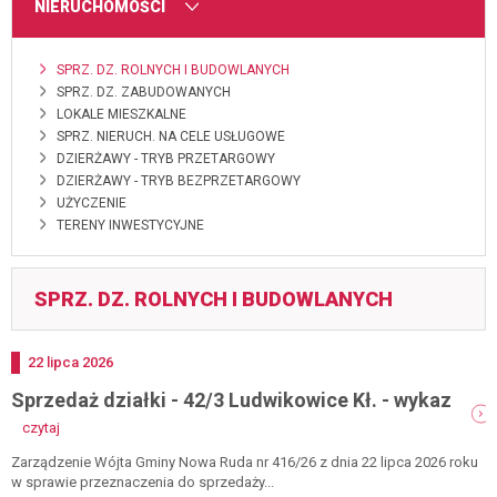
MENU
NIERUCHOMOŚCI
SPRZ. DZ. ROLNYCH I BUDOWLANYCH
SPRZ. DZ. ZABUDOWANYCH
LOKALE MIESZKALNE
SPRZ. NIERUCH. NA CELE USŁUGOWE
DZIERŻAWY - TRYB PRZETARGOWY
DZIERŻAWY - TRYB BEZPRZETARGOWY
UŻYCZENIE
TERENY INWESTYCYJNE
SPRZ. DZ. ROLNYCH I BUDOWLANYCH
Dodano
22
lipca
2026
Sprzedaż działki - 42/3 Ludwikowice Kł. - wykaz
-
czytaj
sprzedaż
działki
Zarządzenie Wójta Gminy Nowa Ruda nr 416/26 z dnia 22 lipca 2026 roku
-
w sprawie przeznaczenia do sprzedaży...