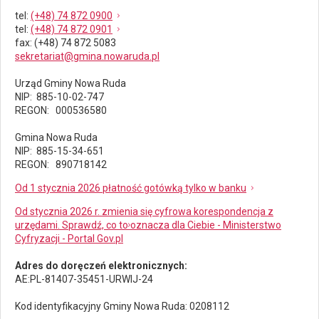
tel
:
(+48) 74 872 0900
tel
:
(+48) 74 872 0901
fax
: (+48) 74 872 5083
sekretariat@gmina.nowaruda.pl
Urząd Gminy Nowa Ruda
NIP: 885-10-02-747
REGON: 000536580
Gmina Nowa Ruda
NIP: 885-15-34-651
REGON: 890718142
Od 1 stycznia 2026 płatność gotówką tylko w banku
Od stycznia 2026 r. zmienia się cyfrowa korespondencja z
urzędami. Sprawdź, co to oznacza dla Ciebie - Ministerstwo
Cyfryzacji - Portal Gov.pl
Adres do doręczeń elektronicznych:
AE:PL-81407-35451-URWIJ-24
Kod identyfikacyjny Gminy Nowa Ruda: 0208112