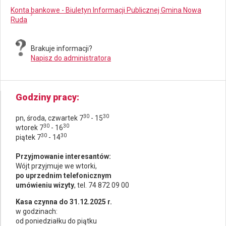
Konta bankowe - Biuletyn Informacji Publicznej Gmina Nowa
Ruda
Brakuje informacji?
Napisz do administratora
Godziny pracy
30
30
pn, środa, czwartek 7
- 15
30
30
wtorek 7
- 16
30
30
piątek 7
- 14
Przyjmowanie interesantów:
Wójt przyjmuje we wtorki,
po uprzednim telefonicznym
umówieniu wizyty
, tel. 74 872 09 00
Kasa czynna do 31.12.2025 r.
w godzinach:
od poniedziałku do piątku