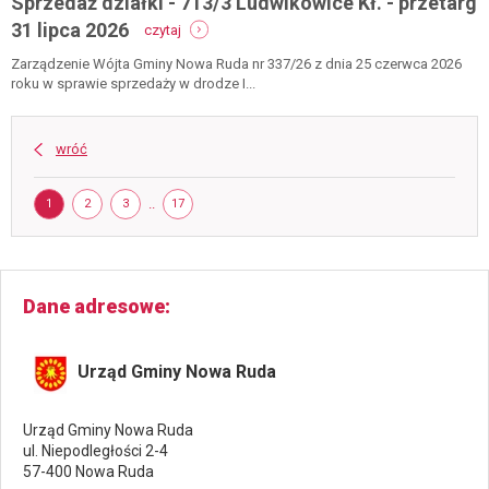
Sprzedaż działki - 713/3 Ludwikowice Kł. - przetarg
-
31 lipca 2026
czytaj
sprzedaż
działki
Zarządzenie Wójta Gminy Nowa Ruda nr 337/26 z dnia 25 czerwca 2026
-
roku w sprawie sprzedaży w drodze I...
713/3
ludwikowice
kł.
wróć
-
przetarg
Strona
31
STRONA
STRONA
STRONA
..
STRONA
1
2
3
17
lipca
2026
Dane adresowe
Urząd Gminy Nowa Ruda
Urząd Gminy Nowa Ruda
ul. Niepodległości 2-4
57-400 Nowa Ruda