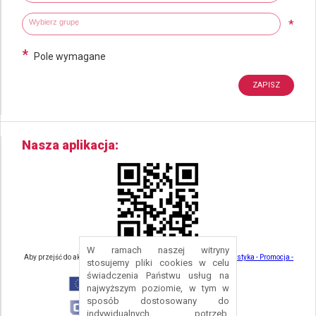
Wybierz grupy tematyczne
Wpisz wyszukiwaną fraze
*
*
Pole wymagane
Nasza aplikacja
W ramach naszej witryny
Aby przejść do aktualności związanych z turystyką - kliknij tu:
Turystyka - Promocja -
stosujemy pliki cookies w celu
Strefa Turysty - Gmina Nowa Ruda
świadczenia Państwu usług na
najwyższym poziomie, w tym w
sposób dostosowany do
indywidualnych potrzeb.