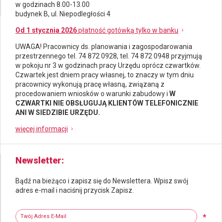
w godzinach 8.00-13.00
budynek B, ul. Niepodległości 4
Od 1 stycznia 2026
płatność gotówką tylko w banku
UWAGA! Pracownicy ds.
planowania i zagospodarowania
przestrzennego
tel. 74 872 0928, tel. 74 872 0948 przyjmują
w pokoju nr 3 w godzinach pracy Urzędu oprócz czwartków.
Czwartek jest dniem pracy własnej, to znaczy w tym dniu
pracownicy wykonują pracę własną, związaną z
procedowaniem wniosków o warunki zabudowy i
W
CZWARTKI NIE OBSŁUGUJĄ KLIENTÓW TELEFONICZNIE
ANI W SIEDZIBIE URZĘDU.
więcej informacji
Newsletter
Bądź na bieżąco i zapisz się do Newslettera. Wpisz swój
adres e-mail i naciśnij przycisk Zapisz.
Newsletter
Twój adres e-mail
*