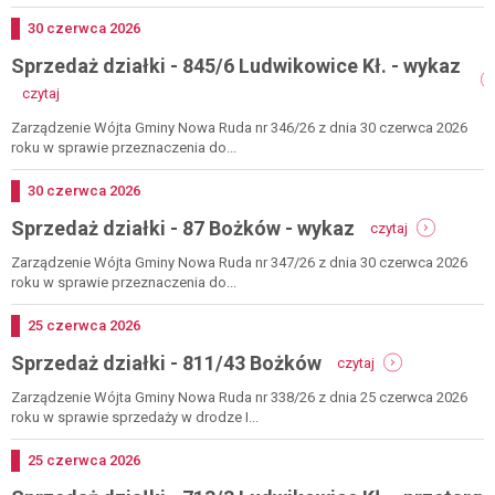
42/3
ludwikowice
Dodano
30
czerwca
2026
kł.
Sprzedaż działki - 845/6 Ludwikowice Kł. - wykaz
-
wykaz
-
czytaj
sprzedaż
działki
Zarządzenie Wójta Gminy Nowa Ruda nr 346/26 z dnia 30 czerwca 2026
-
roku w sprawie przeznaczenia do...
845/6
ludwikowice
Dodano
30
czerwca
2026
kł.
-
Sprzedaż działki - 87 Bożków - wykaz
-
czytaj
sprzedaż
wykaz
działki
Zarządzenie Wójta Gminy Nowa Ruda nr 347/26 z dnia 30 czerwca 2026
-
roku w sprawie przeznaczenia do...
87
bożków
Dodano
25
czerwca
2026
-
-
Sprzedaż działki - 811/43 Bożków
wykaz
czytaj
sprzedaż
działki
Zarządzenie Wójta Gminy Nowa Ruda nr 338/26 z dnia 25 czerwca 2026
-
roku w sprawie sprzedaży w drodze I...
811/43
bożków
Dodano
25
czerwca
2026