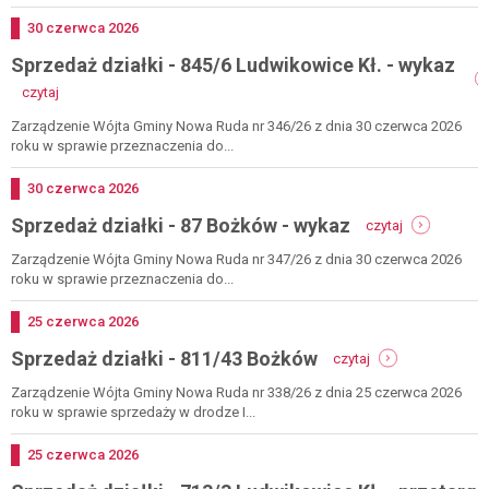
42/3
ludwikowice
Dodano
30
czerwca
2026
kł.
Sprzedaż działki - 845/6 Ludwikowice Kł. - wykaz
-
wykaz
-
czytaj
sprzedaż
działki
Zarządzenie Wójta Gminy Nowa Ruda nr 346/26 z dnia 30 czerwca 2026
-
roku w sprawie przeznaczenia do...
845/6
ludwikowice
Dodano
30
czerwca
2026
kł.
-
Sprzedaż działki - 87 Bożków - wykaz
-
czytaj
sprzedaż
wykaz
działki
Zarządzenie Wójta Gminy Nowa Ruda nr 347/26 z dnia 30 czerwca 2026
-
roku w sprawie przeznaczenia do...
87
bożków
Dodano
25
czerwca
2026
-
-
Sprzedaż działki - 811/43 Bożków
wykaz
czytaj
sprzedaż
działki
Zarządzenie Wójta Gminy Nowa Ruda nr 338/26 z dnia 25 czerwca 2026
-
roku w sprawie sprzedaży w drodze I...
811/43
bożków
Dodano
25
czerwca
2026