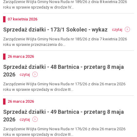
2026
działki
Zarządzenie Wójta Gminy Nowa Ruda nr 189/26 z dnia 8 kwietnia 2026
-
roku w sprawie sprzedaży w drodze IV...
136/22
jugów
Dodano
07
kwietnia
2026
-
-
Sprzedaż działki - 173/1 Sokolec - wykaz
przetarg
czytaj
sprzeda
15
działki
Zarządzenie Wójta Gminy Nowa Ruda nr 185/26 z dnia 7 kwietnia 2026
maja
-
roku w sprawie przeznaczenia do...
2026
173/1
sokolec
Dodano
26
marca
2026
-
Sprzedaż działki - 48 Bartnica - przetarg 8 maja
wykaz
-
2026
czytaj
sprzedaż
działki
Zarządzenie Wójta Gminy Nowa Ruda nr 175/26 z dnia 26 marca 2026
-
roku w sprawie sprzedaży w drodze III...
48
bartnica
Dodano
26
marca
2026
-
Sprzedaż działki - 49 Bartnica - przetarg 8 maja
przetarg
8
-
2026
czytaj
maja
sprzedaż
2026
działki
Zarządzenie Wójta Gminy Nowa Ruda nr 176/26 z dnia 26 marca 2026
-
roku w sprawie sprzedaży w drodze III...