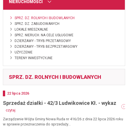
MENU
NIERUCHOMOŚCI
SPRZ. DZ. ROLNYCH I BUDOWLANYCH
SPRZ. DZ. ZABUDOWANYCH
LOKALE MIESZKALNE
SPRZ. NIERUCH. NA CELE USŁUGOWE
DZIERŻAWY - TRYB PRZETARGOWY
DZIERŻAWY - TRYB BEZPRZETARGOWY
UŻYCZENIE
TERENY INWESTYCYJNE
SPRZ. DZ. ROLNYCH I BUDOWLANYCH
Dodano
22
lipca
2026
Sprzedaż działki - 42/3 Ludwikowice Kł. - wykaz
-
czytaj
sprzedaż
działki
Zarządzenie Wójta Gminy Nowa Ruda nr 416/26 z dnia 22 lipca 2026 roku
-
w sprawie przeznaczenia do sprzedaży...