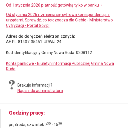
Od 1 stycznia 2026 płatność gotówką tylko w banku
Od stycznia 2026 r. zmienia się cyfrowa korespondencja z
urzędami. Sprawdź, co to oznacza dla Ciebie - Ministerstwo
Cyfryzacji - Portal Gov.pl
Adres do doręczeń elektronicznych:
AE:PL-81407-35451-URWIJ-24
Kod identyfikacyjny Gminy Nowa Ruda: 0208112
Konta bankowe - Biuletyn Informacji Publicznej Gmina Nowa
Ruda
Brakuje informacji?
Napisz do administratora
Godziny pracy
30
30
pn, środa, czwartek 7
- 15