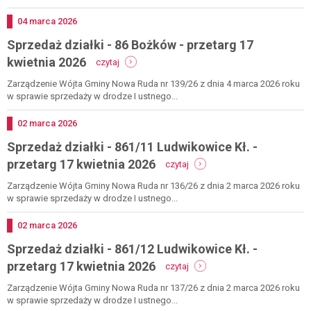
49
bartnica
Dodano
04
marca
2026
-
Sprzedaż działki - 86 Bożków - przetarg 17
przetarg
8
-
kwietnia 2026
czytaj
maja
sprzedaż
2026
działki
Zarządzenie Wójta Gminy Nowa Ruda nr 139/26 z dnia 4 marca 2026 roku
-
w sprawie sprzedaży w drodze I ustnego...
86
bożków
Dodano
02
marca
2026
-
Sprzedaż działki - 861/11 Ludwikowice Kł. -
przetarg
17
-
przetarg 17 kwietnia 2026
czytaj
kwietnia
sprzedaż
2026
działki
Zarządzenie Wójta Gminy Nowa Ruda nr 136/26 z dnia 2 marca 2026 roku
-
w sprawie sprzedaży w drodze I ustnego...
861/11
ludwikowice
Dodano
02
marca
2026
kł.
Sprzedaż działki - 861/12 Ludwikowice Kł. -
-
przetarg
-
przetarg 17 kwietnia 2026
czytaj
17
sprzedaż
kwietnia
działki
Zarządzenie Wójta Gminy Nowa Ruda nr 137/26 z dnia 2 marca 2026 roku
2026
-
w sprawie sprzedaży w drodze I ustnego...