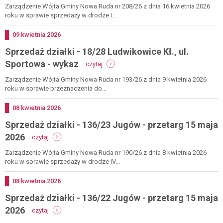
19
działki
Zarządzenie Wójta Gminy Nowa Ruda nr 208/26 z dnia 16 kwietnia 2026
czerwc
-
roku w sprawie sprzedaży w drodze I...
2026
325
przygórze
Dodano
09
kwietnia
2026
-
Sprzedaż działki - 18/28 Ludwikowice Kł., ul.
rokowania
29
-
Sportowa - wykaz
czytaj
maja
sprzedaż
2026
działki
Zarządzenie Wójta Gminy Nowa Ruda nr 193/26 z dnia 9 kwietnia 2026
-
roku w sprawie przeznaczenia do...
18/28
ludwikowice
Dodano
08
kwietnia
2026
kł.,
Sprzedaż działki - 136/23 Jugów - przetarg 15 maja
ul.
sportowa
-
2026
czytaj
-
sprzedaż
wykaz
działki
Zarządzenie Wójta Gminy Nowa Ruda nr 190/26 z dnia 8 kwietnia 2026
-
roku w sprawie sprzedaży w drodze IV...
136/23
jugów
Dodano
08
kwietnia
2026
-
Sprzedaż działki - 136/22 Jugów - przetarg 15 maja
przetarg
15
-
2026
czytaj
maja
sprzedaż