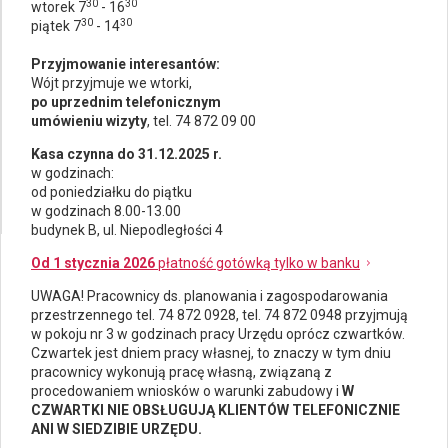
30
30
wtorek 7
- 16
30
30
piątek 7
- 14
Przyjmowanie interesantów:
Wójt przyjmuje we wtorki,
po uprzednim telefonicznym
umówieniu wizyty
, tel. 74 872 09 00
Kasa czynna do 31.12.2025 r.
w godzinach:
od poniedziałku do piątku
w godzinach 8.00-13.00
budynek B, ul. Niepodległości 4
Od 1 stycznia 2026
płatność gotówką tylko w banku
UWAGA! Pracownicy ds.
planowania i zagospodarowania
przestrzennego
tel. 74 872 0928, tel. 74 872 0948 przyjmują
w pokoju nr 3 w godzinach pracy Urzędu oprócz czwartków.
Czwartek jest dniem pracy własnej, to znaczy w tym dniu
pracownicy wykonują pracę własną, związaną z
procedowaniem wniosków o warunki zabudowy i
W
CZWARTKI NIE OBSŁUGUJĄ KLIENTÓW TELEFONICZNIE
ANI W SIEDZIBIE URZĘDU.