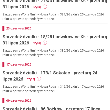
Sprzedaż działki - 713/3 Ludwikowice Kł. - przetarg
-
31 lipca 2026
czytaj
sprzedaż
działki
Zarządzenie Wójta Gminy Nowa Ruda nr 337/26 z dnia 25 czerwca 2026
-
roku w sprawie sprzedaży w drodze I...
713/3
ludwikowice
Dodano
25
czerwca
2026
kł.
Sprzedaż działki - 18/28 Ludwikowice Kł. - przetarg
-
przetarg
-
31 lipca 2026
czytaj
31
sprzedaż
lipca
działki
Zarządzenie Wójta Gminy Nowa Ruda nr 336/26 z dnia 25 czerwca 2026
2026
-
roku w sprawie sprzedaży w drodze I...
18/28
ludwikowice
Dodano
17
czerwca
2026
kł.
Sprzedaż działki - 173/1 Sokolec - przetarg 24
-
przetarg
-
lipca 2026
czytaj
31
sprzedaż
lipca
działki
Zarządzenie Wójta Gminy Nowa Ruda nr 316/26 z dnia 17 czerwca 2026
2026
-
roku w sprawie sprzedaży w drodze I...
173/1
sokolec
Dodano
09
czerwca
2026
-
Sprzedaż działki - 86 Bożków - przetarg 17 lipca
przetarg