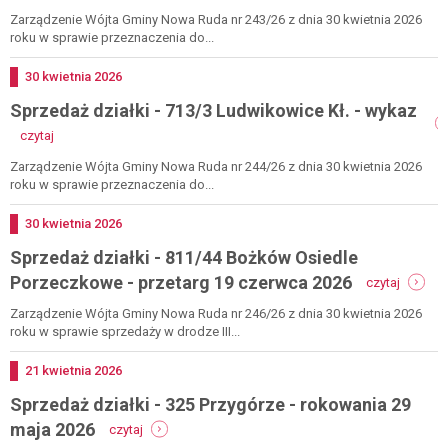
przetarg
działki
Zarządzenie Wójta Gminy Nowa Ruda nr 243/26 z dnia 30 kwietnia 2026
3
-
roku w sprawie przeznaczenia do...
lipca
811/43
2026
bożkó
Dodano
30
kwietnia
2026
-
Sprzedaż działki - 713/3 Ludwikowice Kł. - wykaz
wykaz
-
czytaj
sprzedaż
działki
Zarządzenie Wójta Gminy Nowa Ruda nr 244/26 z dnia 30 kwietnia 2026
-
roku w sprawie przeznaczenia do...
713/3
ludwikowice
Dodano
30
kwietnia
2026
kł.
Sprzedaż działki - 811/44 Bożków Osiedle
-
wykaz
-
Porzeczkowe - przetarg 19 czerwca 2026
czytaj
sprzeda
działki
Zarządzenie Wójta Gminy Nowa Ruda nr 246/26 z dnia 30 kwietnia 2026
-
roku w sprawie sprzedaży w drodze III...
811/44
bożków
Dodano
21
kwietnia
2026
osiedle
Sprzedaż działki - 325 Przygórze - rokowania 29
porzec
-
-
maja 2026
czytaj
przetar
sprzedaż