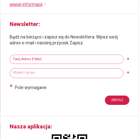
więcej informacji
Newsletter
Bądź na bieżąco i zapisz się do Newslettera. Wpisz swój
adres e-mail i naciśnij przycisk Zapisz.
Newsletter
Twój adres e-mail
*
Wybierz grupy tematyczne
Wpisz wyszukiwaną fraze
*
*
Pole wymagane
Nasza aplikacja