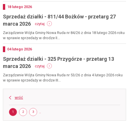
861/12
ludwikowice
Dodano
18
lutego
2026
kł.
Sprzedaż działki - 811/44 Bożków - przetarg 27
-
przetarg
-
marca 2026
czytaj
17
sprzedaż
kwietnia
działki
Zarządzenie Wójta Gminy Nowa Ruda nr 84/26 z dnia 18 lutego 2026 roku
2026
-
w sprawie sprzedaży w drodze II...
811/44
bożków
Dodano
04
lutego
2026
-
Sprzedaż działki - 325 Przygórze - przetarg 13
przetarg
27
-
marca 2026
czytaj
marca
sprzedaż
2026
działki
Zarządzenie Wójta Gminy Nowa Ruda nr 53/26 z dnia 4 lutego 2026 roku
-
w sprawie sprzedaży w drodze III...
325
przygórze
-
wróć
przetarg
13
Strona
marca
STRONA
STRONA
STRONA
..
1
2
3
2026