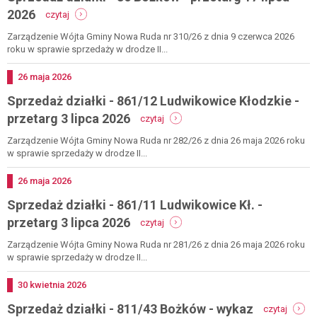
24
-
2026
czytaj
lipca
sprzedaż
2026
działki
Zarządzenie Wójta Gminy Nowa Ruda nr 310/26 z dnia 9 czerwca 2026
-
roku w sprawie sprzedaży w drodze II...
86
bożków
Dodano
26
maja
2026
-
Sprzedaż działki - 861/12 Ludwikowice Kłodzkie -
przetarg
17
-
przetarg 3 lipca 2026
czytaj
lipca
sprzedaż
2026
działki
Zarządzenie Wójta Gminy Nowa Ruda nr 282/26 z dnia 26 maja 2026 roku
-
w sprawie sprzedaży w drodze II...
861/12
ludwikowice
Dodano
26
maja
2026
kłodzkie
Sprzedaż działki - 861/11 Ludwikowice Kł. -
-
przetarg
-
przetarg 3 lipca 2026
czytaj
3
sprzedaż
lipca
działki
Zarządzenie Wójta Gminy Nowa Ruda nr 281/26 z dnia 26 maja 2026 roku
2026
-
w sprawie sprzedaży w drodze II...
861/11
ludwikowice
Dodano
30
kwietnia
2026
kł.
-
Sprzedaż działki - 811/43 Bożków - wykaz
-
czytaj
sprzed