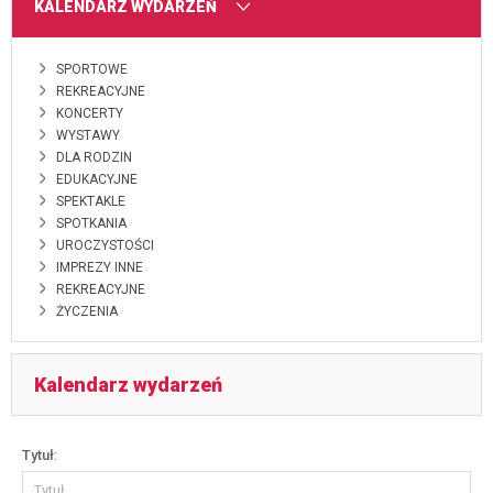
MENU
KALENDARZ WYDARZEŃ
SPORTOWE
REKREACYJNE
KONCERTY
WYSTAWY
DLA RODZIN
EDUKACYJNE
SPEKTAKLE
SPOTKANIA
UROCZYSTOŚCI
IMPREZY INNE
REKREACYJNE
ŻYCZENIA
Kalendarz wydarzeń
Wyszukiwarka
Tytuł