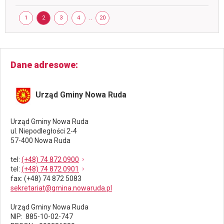
-
zapr
Strona
STRONA
STRONA
STRONA
STRONA
..
STRONA
1
2
3
4
20
Dane adresowe
Urząd Gminy Nowa Ruda
Urząd Gminy Nowa Ruda
ul. Niepodległości 2-4
57-400 Nowa Ruda
tel
:
(+48) 74 872 0900
tel
:
(+48) 74 872 0901
fax
: (+48) 74 872 5083
sekretariat@gmina.nowaruda.pl
Urząd Gminy Nowa Ruda
NIP: 885-10-02-747