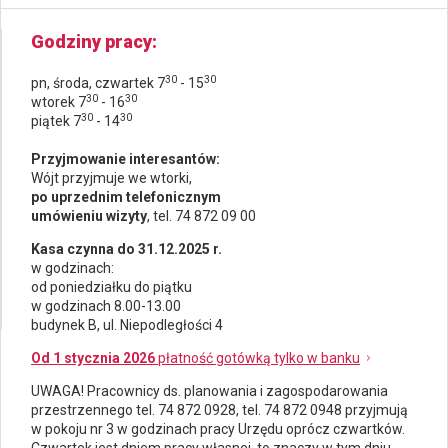
Godziny pracy
30
30
pn, środa, czwartek 7
- 15
30
30
wtorek 7
- 16
30
30
piątek 7
- 14
Przyjmowanie interesantów:
Wójt przyjmuje we wtorki,
po uprzednim telefonicznym
umówieniu wizyty
, tel. 74 872 09 00
Kasa czynna do 31.12.2025 r.
w godzinach:
od poniedziałku do piątku
w godzinach 8.00-13.00
budynek B, ul. Niepodległości 4
Od 1 stycznia 2026
płatność gotówką tylko w banku
UWAGA! Pracownicy ds.
planowania i zagospodarowania
przestrzennego
tel. 74 872 0928, tel. 74 872 0948 przyjmują
w pokoju nr 3 w godzinach pracy Urzędu oprócz czwartków.
Czwartek jest dniem pracy własnej, to znaczy w tym dniu