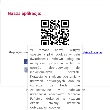
Nasza aplikacja
W ramach naszej witryny
Aby przejść do aktualności związanych z turystyką - kliknij tu:
Turystyka - Promocja -
stosujemy pliki cookies w celu
Strefa Turysty - Gmina Nowa Ruda
świadczenia Państwu usług na
najwyższym poziomie, w tym w
sposób dostosowany do
indywidualnych potrzeb.
Korzystanie z witryny bez zmiany
ustawień dotyczących cookies
oznacza, że będą one
zamieszczane w Państwa
Copyright © 2016 Urząd Gminy Nowa Ruda
urządzeniu końcowym. Możecie
Projekt i wykonanie:
Logonet Sp. z o.o.
Państwo dokonać w każdym
czasie zmiany ustawień
dotyczących cookies.