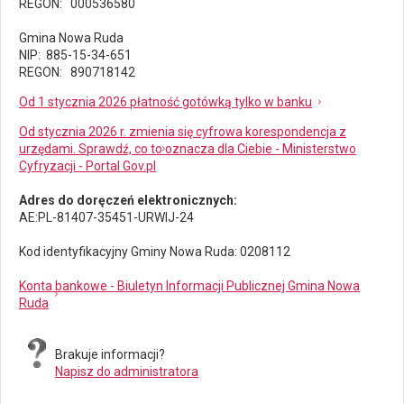
REGON: 000536580
Gmina Nowa Ruda
NIP: 885-15-34-651
REGON: 890718142
Od 1 stycznia 2026 płatność gotówką tylko w banku
Od stycznia 2026 r. zmienia się cyfrowa korespondencja z
urzędami. Sprawdź, co to oznacza dla Ciebie - Ministerstwo
Cyfryzacji - Portal Gov.pl
Adres do doręczeń elektronicznych:
AE:PL-81407-35451-URWIJ-24
Kod identyfikacyjny Gminy Nowa Ruda: 0208112
Konta bankowe - Biuletyn Informacji Publicznej Gmina Nowa
Ruda
Brakuje informacji?
Napisz do administratora