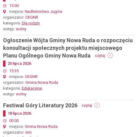
sobota,
start
15:00
25
miejsce
Nadleśnictwo Jugów
lipca
organizator
CKGNR
2026
kategoria
Dla rodzin
wstęp
wolny
Ogłoszenie Wójta Gminy Nowa Ruda o rozpoczęciu
konsultacji społecznych projektu miejscowego
-
Planu Ogólnego Gminy Nowa Ruda
czytaj
ogłoszenie
Dodano
20
lipca
2026
wójta
gminy
start
15:35
nowa
miejsce
CKGNR
ruda
organizator
Gmina Nowa Ruda
o
kategoria
Edukacyjne
rozpoczęciu
wstęp
wolny
konsultacji
społecznych
-
Festiwal Góry Literatury 2026
czytaj
projektu
festiwal
Dodano
18
lipca
2026
miejscowego
góry
planu
literatury
start
00:00
ogólnego
2026
miejsce
Gmina Nowa Ruda
gminy
organizator
inni
nowa