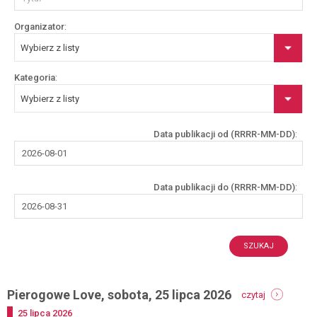
Organizator
Wybierz z listy
Kategoria
Wybierz z listy
Data publikacji od (RRRR-MM-DD)
Data publikacji do (RRRR-MM-DD)
SZUKAJ
-
Pierogowe Love, sobota, 25 lipca 2026
czytaj
pierogowe
Dodano
25
lipca
2026
love,