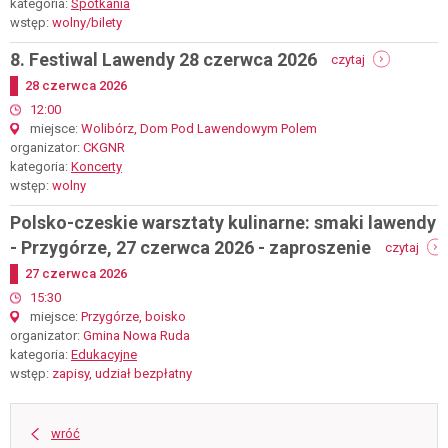
kategoria
Spotkania
ruda
wstęp
wolny/bilety
-
8. Festiwal Lawendy 28 czerwca 2026
czytaj
8.
Dodano
28
czerwca
2026
festiwal
lawendy
start
12:00
28
miejsce
Wolibórz, Dom Pod Lawendowym Polem
czerwca
organizator
CKGNR
2026
kategoria
Koncerty
wstęp
wolny
Polsko-czeskie warsztaty kulinarne: smaki lawendy
-
- Przygórze, 27 czerwca 2026 - zaproszenie
czytaj
pols
Dodano
27
czerwca
2026
czes
wars
start
15:30
kulin
miejsce
Przygórze, boisko
smak
organizator
Gmina Nowa Ruda
lawe
kategoria
Edukacyjne
-
wstęp
zapisy, udział bezpłatny
przy
27
czer
wróć
2026