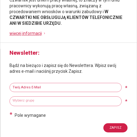
pracownicy wykonują pracę własną, związaną z
procedowaniem wniosków o warunki zabudowy i
W
CZWARTKI NIE OBSŁUGUJĄ KLIENTÓW TELEFONICZNIE
ANI W SIEDZIBIE URZĘDU.
więcej informacji
Newsletter
Bądź na bieżąco i zapisz się do Newslettera. Wpisz swój
adres e-mail i naciśnij przycisk Zapisz.
Newsletter
Twój adres e-mail
*
Wybierz grupy tematyczne
Wpisz wyszukiwaną fraze
*
*
Pole wymagane