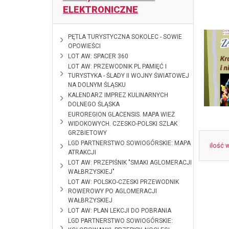
ELEKTRONICZNE
2026-06-10
PĘTLA TURYSTYCZNA SOKOLEC - SOWIE
OPOWIEŚCI
2026-02-18
LOT AW: SPACER 360
2025-01-28
LOT AW: PRZEWODNIK PL PAMIĘĆ I
TURYSTYKA - ŚLADY II WOJNY ŚWIATOWEJ
NA DOLNYM ŚLĄSKU
2024-12-12
KALENDARZ IMPREZ KULINARNYCH
DOLNEGO ŚLĄSKA
2024-10-28
EUROREGION GLACENSIS. MAPA WIEŻ
WIDOKOWYCH. CZESKO-POLSKI SZLAK
GRZBIETOWY
2024-09-
LGD PARTNERSTWO SOWIOGÓRSKIE: MAPA
ilość 
09
ATRAKCJI
2024-01-11
LOT AW: PRZEPIŚNIK "SMAKI AGLOMERACJI
WAŁBRZYSKIEJ"
2023-12-08
LOT AW: POLSKO-CZESKI PRZEWODNIK
ROWEROWY PO AGLOMERACJI
WAŁBRZYSKIEJ
2023-09-11
LOT AW: PLAN LEKCJI DO POBRANIA
2023-03-29
LGD PARTNERSTWO SOWIOGÓRSKIE: