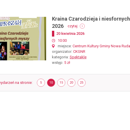
Kraina Czarodzieja i niesfornych
-
2026
czytaj
kraina
Dodano
20
kwietnia
2026
czarodzieja
i
start
10:00
niesfornych
miejsce
Centrum Kultury Gminy Nowa Ruda,
myszy
organizator
CKGNR
-
kategoria
Spektakle
spektakl
wstęp
5 zł
dla
dzieci,
20
kwietnia
wydarzeń na stronie
POKAŻ
ELEMENTÓW
POKAŻ
ELEMENTÓW
POKAŻ
ELEMENTÓW
POKAŻ
ELEMENTÓW
POKAŻ
ELEMENTÓW
5
10
15
20
25
NA
NA
NA
NA
NA
2026
STRONIE
STRONIE
STRONIE
STRONIE
STRONIE