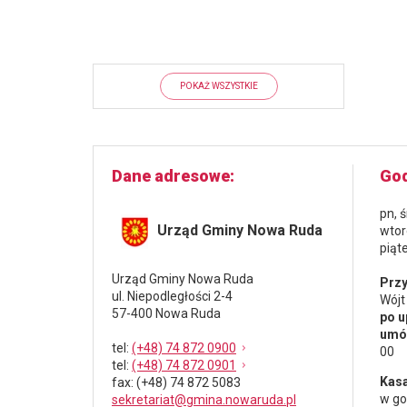
POKAŻ WSZYSTKIE
Dane adresowe
God
pn, 
Urząd Gminy Nowa Ruda
wtor
piąt
Urząd Gminy Nowa Ruda
Przy
ul. Niepodległości 2-4
Wójt
57-400 Nowa Ruda
po u
umów
tel
:
(+48) 74 872 0900
00
tel
:
(+48) 74 872 0901
Kasa
fax
: (+48) 74 872 5083
w go
sekretariat@gmina.nowaruda.pl