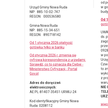
od p
w go
Urząd Gminy Nowa Ruda
budy
NIP: 885-10-02-747
REGON: 000536580
Od 1
gotó
Gmina Nowa Ruda
NIP: 885-15-34-651
UWAG
REGON: 890718142
ds.
p
zago
Od 1 stycznia 2026 płatność
prze
gotówką tylko w banku
0928
w po
Od stycznia 2026 r. zmienia się
Urzę
cyfrowa korespondencja z urzędami.
Czwa
Sprawdź, co to oznacza dla Ciebie -
to z
Ministerstwo Cyfryzacji - Portal
wyko
Gov.pl
z pr
waru
Adres do doręczeń
NIE
elektronicznych:
TELE
AE:PL-81407-35451-URWIJ-24
URZ
Kod identyfikacyjny Gminy Nowa
więc
Ruda: 0208112