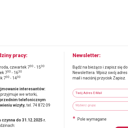
ziny pracy
Newsletter
30
30
środa, czwartek 7
- 15
Bądź na bieżąco i zapisz się do
30
30
ek 7
- 16
Newslettera. Wpisz swój adres
30
30
ek 7
- 14
mail i naciśnij przycisk Zapisz.
Newsletter
jmowanie interesantów:
Twój adres e-mail
 przyjmuje we wtorki,
przednim telefonicznym
Wybierz grupy tematyczne
Wpisz wyszukiwaną fraze
ieniu wizyty
, tel. 74 872 09
*
Pole wymagane
 czynna do 31.12.2025 r.
dzinach: