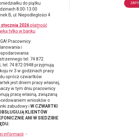
oniedziałku do piątku
dzinach 8.00-13.00
nek B, ul. Niepodległości 4
 stycznia 2026
płatność
wką tylko w banku
A! Pracownicy
lanowania i
spodarowania
strzennego
tel. 74 872
, tel. 74 872 0948 przyjmują
koju nr 3 w godzinach pracy
du oprócz czwartków.
rtek jest dniem pracy własnej,
naczy w tym dniu pracownicy
nują pracę własną, związaną
ocedowaniem wniosków o
nki zabudowy i
W CZWARTKI
 OBSŁUGUJĄ KLIENTÓW
FONICZNIE ANI W SIEDZIBIE
ĘDU.
ej informacji