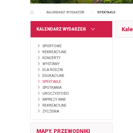
KALENDARZ WYDARZEŃ
SPEKTAKLE
STRONA GŁÓWNA
Kale
MENU
KALENDARZ WYDARZEŃ
SPORTOWE
REKREACYJNE
KONCERTY
WYSTAWY
DLA RODZIN
EDUKACYJNE
SPEKTAKLE
SPOTKANIA
UROCZYSTOŚCI
IMPREZY INNE
REKREACYJNE
ŻYCZENIA
MAPY, PRZEWODNIKI