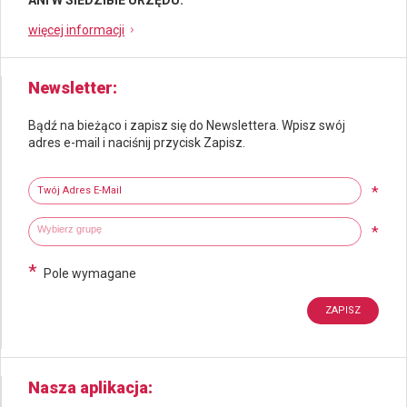
więcej informacji
Newsletter
Bądź na bieżąco i zapisz się do Newslettera. Wpisz swój
adres e-mail i naciśnij przycisk Zapisz.
Newsletter
Twój adres e-mail
*
Wybierz grupy tematyczne
Wpisz wyszukiwaną fraze
*
*
Pole wymagane
Nasza aplikacja