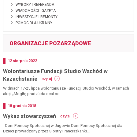
WYBORY I REFERENDA
WIADOMOŚCI - GAZETA
INWESTYCJE I REMONTY
POMOC DLA UKRAINY
ORGANIZACJE POZARZĄDOWE
Dodano
12
sierpnia
2022
Wolontariusze Fundacji Studio Wschód w
-
Kazachstanie
czytaj
wolontariusze
fundacji
W dniach 17-25 lipca wolontariusze Fundacji Studio Wschód, w ramach
studio
akcji „Mogiłę pradziada ocal od...
wschód
w
Dodano
18
grudnia
2018
kazachstanie
-
Wykaz stowarzyszeń
czytaj
wykaz
stowarzyszeń
Dom Pomocy Społecznej w Jugowie Dom Pomocy Społecznej dla
Dzieci prowadzony przez Siostry Franciszkanki...