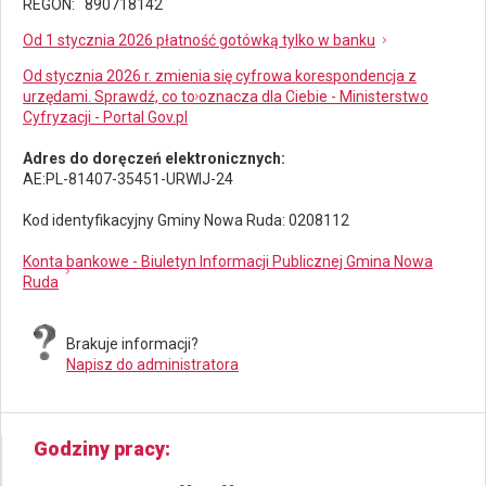
REGON: 890718142
Od 1 stycznia 2026 płatność gotówką tylko w banku
Od stycznia 2026 r. zmienia się cyfrowa korespondencja z
urzędami. Sprawdź, co to oznacza dla Ciebie - Ministerstwo
Cyfryzacji - Portal Gov.pl
Adres do doręczeń elektronicznych:
AE:PL-81407-35451-URWIJ-24
Kod identyfikacyjny Gminy Nowa Ruda: 0208112
Konta bankowe - Biuletyn Informacji Publicznej Gmina Nowa
Ruda
Brakuje informacji?
Napisz do administratora
Godziny pracy