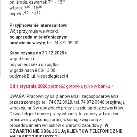
30
30
pn, środa, czwartek 7
- 15
30
30
wtorek 7
- 16
30
30
piątek 7
- 14
Przyjmowanie interesantów:
Wójt przyjmuje we wtorki,
po uprzednim telefonicznym
umówieniu wizyty
, tel. 74 872 09 00
Kasa czynna do 31.12.2025 r.
w godzinach:
od poniedziałku do piątku
w godzinach 8.00-13.00
budynek B, ul. Niepodległości 4
Od 1 stycznia 2026
płatność gotówką tylko w banku
UWAGA! Pracownicy ds.
planowania i zagospodarowania
przestrzennego
tel. 74 872 0928, tel. 74 872 0948 przyjmują
w pokoju nr 3 w godzinach pracy Urzędu oprócz czwartków.
Czwartek jest dniem pracy własnej, to znaczy w tym dniu
pracownicy wykonują pracę własną, związaną z
procedowaniem wniosków o warunki zabudowy i
W
CZWARTKI NIE OBSŁUGUJĄ KLIENTÓW TELEFONICZNIE
ANI W SIEDZIBIE URZĘDU.