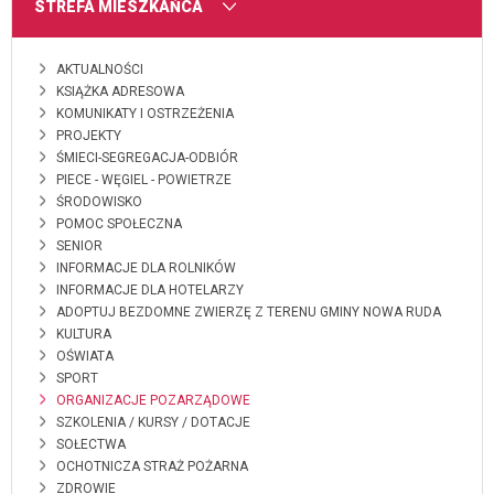
MENU
STREFA MIESZKAŃCA
AKTUALNOŚCI
KSIĄŻKA ADRESOWA
KOMUNIKATY I OSTRZEŻENIA
PROJEKTY
ŚMIECI-SEGREGACJA-ODBIÓR
PIECE - WĘGIEL - POWIETRZE
ŚRODOWISKO
POMOC SPOŁECZNA
SENIOR
INFORMACJE DLA ROLNIKÓW
INFORMACJE DLA HOTELARZY
ADOPTUJ BEZDOMNE ZWIERZĘ Z TERENU GMINY NOWA RUDA
KULTURA
OŚWIATA
SPORT
ORGANIZACJE POZARZĄDOWE
SZKOLENIA / KURSY / DOTACJE
SOŁECTWA
OCHOTNICZA STRAŻ POŻARNA
ZDROWIE