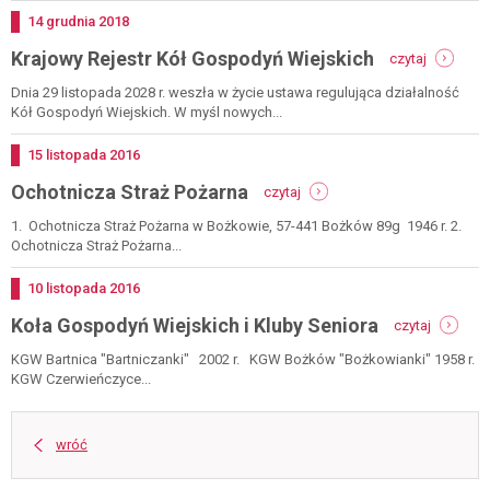
Dodano
14
grudnia
2018
-
Krajowy Rejestr Kół Gospodyń Wiejskich
czytaj
krajowy
rejestr
Dnia 29 listopada 2028 r. weszła w życie ustawa regulująca działalność
kół
Kół Gospodyń Wiejskich. W myśl nowych...
gospody
wiejskich
Dodano
15
listopada
2016
-
Ochotnicza Straż Pożarna
czytaj
ochotnicza
straż
1. Ochotnicza Straż Pożarna w Bożkowie, 57-441 Bożków 89g 1946 r. 2.
pożarna
Ochotnicza Straż Pożarna...
Dodano
10
listopada
2016
-
Koła Gospodyń Wiejskich i Kluby Seniora
czytaj
koła
gospody
KGW Bartnica "Bartniczanki" 2002 r. KGW Bożków "Bożkowianki" 1958 r.
wiejskich
KGW Czerwieńczyce...
i
kluby
seniora
wróć