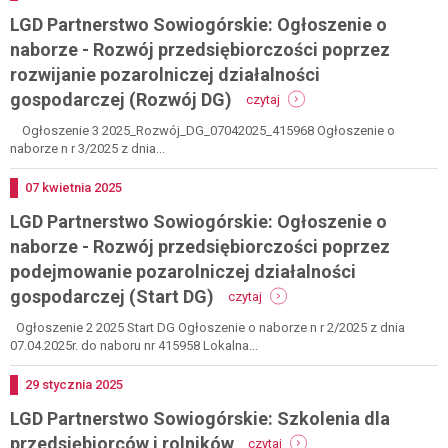
naborze
ag
LGD Partnerstwo Sowiogórskie: Ogłoszenie o
-
(r
rozwój
ga
naborze - Rozwój przedsiębiorczości poprzez
pozarolniczych
rozwijanie pozarolniczej działalności
funkcji
-
małych
gospodarczej (Rozwój DG)
czytaj
lgd
gospodarstw
partnerstwo
rolnych
Ogłoszenie 3 2025_Rozwój_DG_07042025_415968 Ogłoszenie o
sowiogórskie:
poprzez
naborze n r 3/2025 z dnia...
ogłoszenie
tworzenie
o
zagród
Dodano
07
kwietnia
2025
naborze
edukacyjnych
LGD Partnerstwo Sowiogórskie: Ogłoszenie o
-
(start
rozwój
ze)
naborze - Rozwój przedsiębiorczości poprzez
przedsiębiorczości
podejmowanie pozarolniczej działalności
poprzez
-
rozwijanie
gospodarczej (Start DG)
czytaj
lgd
pozarolniczej
partnerstwo
działalności
Ogłoszenie 2 2025 Start DG Ogłoszenie o naborze n r 2/2025 z dnia
sowiogórskie:
gospodarczej
07.04.2025r. do naboru nr 415958 Lokalna...
ogłoszenie
(rozwój
o
dg)
Dodano
29
stycznia
2025
naborze
LGD Partnerstwo Sowiogórskie: Szkolenia dla
-
rozwój
-
przedsiębiorców i rolników
czytaj