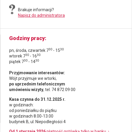
Brakuje informacji?
Napisz do administratora
Godziny pracy
30
30
pn, środa, czwartek 7
- 15
30
30
wtorek 7
- 16
30
30
piątek 7
- 14
Przyjmowanie interesantów:
Wójt przyjmuje we wtorki,
po uprzednim telefonicznym
umówieniu wizyty
, tel. 74 872 09 00
Kasa czynna do 31.12.2025 r.
w godzinach:
od poniedziałku do piątku
w godzinach 8.00-13.00
budynek B, ul. Niepodległości 4
Od 1 stycznia 2026
płatność gotówką tylko w banku