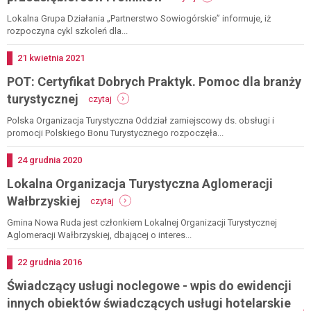
przedsiębiorczości
lgd
poprzez
partnerstwo
Lokalna Grupa Działania „Partnerstwo Sowiogórskie” informuje, iż
podejmowanie
sowiogórskie:
rozpoczyna cykl szkoleń dla...
pozarolniczej
szkolenia
działalności
dla
Dodano
21
kwietnia
2021
gospodarczej
przedsiębiorców
(start
POT: Certyfikat Dobrych Praktyk. Pomoc dla branży
i
dg)
rolników
-
turystycznej
czytaj
pot:
certyfikat
Polska Organizacja Turystyczna Oddział zamiejscowy ds. obsługi i
dobrych
promocji Polskiego Bonu Turystycznego rozpoczęła...
praktyk.
pomoc
Dodano
24
grudnia
2020
dla
Lokalna Organizacja Turystyczna Aglomeracji
branży
turystycznej
-
Wałbrzyskiej
czytaj
lokalna
organizacja
Gmina Nowa Ruda jest członkiem Lokalnej Organizacji Turystycznej
turystyczna
Aglomeracji Wałbrzyskiej, dbającej o interes...
aglomeracji
wałbrzyskiej
Dodano
22
grudnia
2016
Świadczący usługi noclegowe - wpis do ewidencji
innych obiektów świadczących usługi hotelarskie