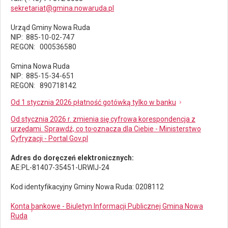
sekretariat@gmina.nowaruda.pl
Urząd Gminy Nowa Ruda
NIP: 885-10-02-747
REGON: 000536580
Gmina Nowa Ruda
NIP: 885-15-34-651
REGON: 890718142
Od 1 stycznia 2026 płatność gotówką tylko w banku
Od stycznia 2026 r. zmienia się cyfrowa korespondencja z
urzędami. Sprawdź, co to oznacza dla Ciebie - Ministerstwo
Cyfryzacji - Portal Gov.pl
Adres do doręczeń elektronicznych:
AE:PL-81407-35451-URWIJ-24
Kod identyfikacyjny Gminy Nowa Ruda: 0208112
Konta bankowe - Biuletyn Informacji Publicznej Gmina Nowa
Ruda