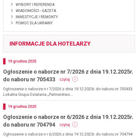
WYBORY I REFERENDA
WIADOMOŚCI - GAZETA
INWESTYCJE I REMONTY
POMOC DLA UKRAINY
INFORMACJE DLA HOTELARZY
Dodano
19
grudnia
2025
Ogłoszenie o naborze nr 7/2026 z dnia 19.12.2025r.
-
do naboru nr 705433
czytaj
ogłoszenie
o
Ogłoszenie o naborze n r 7/2026 z dnia 19.12.2025r. do naboru nr 705433
naborze
Lokalna Grupa Działania „Partnerstwo...
nr
7/2026
Dodano
19
grudnia
2025
z
Ogłoszenie o naborze nr 6/2026 z dnia 19.12.2025r.
dnia
19.12.2025r.
-
do naboru nr 704794
czytaj
do
ogłoszenie
naboru
o
Ogłoszenie o naborze n r 6/2026 z dnia 19.12.2025r. do naboru nr 704794