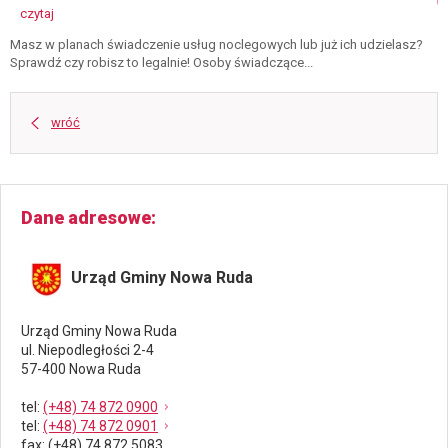
-
czytaj
świadczący
usługi
Masz w planach świadczenie usług noclegowych lub już ich udzielasz?
noclegowe
Sprawdź czy robisz to legalnie! Osoby świadczące...
-
wpis
do
wróć
ewidencji
innych
obiektów
świadczących
usługi
Dane adresowe
hotelarskie
Urząd Gminy Nowa Ruda
Urząd Gminy Nowa Ruda
ul. Niepodległości 2-4
57-400 Nowa Ruda
tel
:
(+48) 74 872 0900
tel
:
(+48) 74 872 0901
fax
: (+48) 74 872 5083