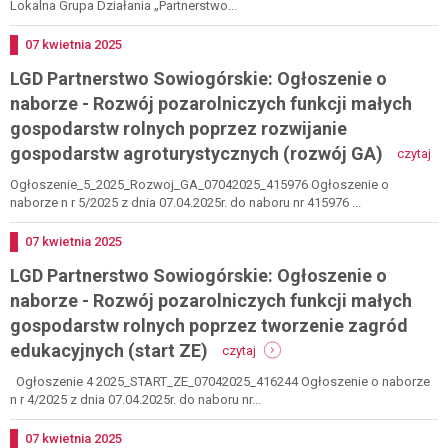
nr
naborze
Lokalna Grupa Działania „Partnerstwo...
705433
nr
6/2026
Dodano
07
kwietnia
2025
z
LGD Partnerstwo Sowiogórskie: Ogłoszenie o
dnia
19.12.2025r.
naborze - Rozwój pozarolniczych funkcji małych
do
gospodarstw rolnych poprzez rozwijanie
naboru
-
nr
gospodarstw agroturystycznych (rozwój GA)
czytaj
lg
704794
pa
Ogłoszenie_5_2025_Rozwoj_GA_07042025_415976 Ogłoszenie o
so
naborze n r 5/2025 z dnia 07.04.2025r. do naboru nr 415976 ...
og
o
Dodano
07
kwietnia
2025
na
LGD Partnerstwo Sowiogórskie: Ogłoszenie o
-
ro
naborze - Rozwój pozarolniczych funkcji małych
po
gospodarstw rolnych poprzez tworzenie zagród
fun
-
ma
edukacyjnych (start ZE)
czytaj
lgd
go
partnerstwo
ro
Ogłoszenie 4 2025_START_ZE_07042025_416244 Ogłoszenie o naborze
sowiogórskie:
po
n r 4/2025 z dnia 07.04.2025r. do naboru nr...
ogłoszenie
ro
o
go
Dodano
07
kwietnia
2025