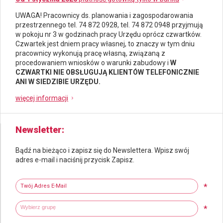
UWAGA! Pracownicy ds.
planowania i zagospodarowania
przestrzennego
tel. 74 872 0928, tel. 74 872 0948 przyjmują
w pokoju nr 3 w godzinach pracy Urzędu oprócz czwartków.
Czwartek jest dniem pracy własnej, to znaczy w tym dniu
pracownicy wykonują pracę własną, związaną z
procedowaniem wniosków o warunki zabudowy i
W
CZWARTKI NIE OBSŁUGUJĄ KLIENTÓW TELEFONICZNIE
ANI W SIEDZIBIE URZĘDU.
więcej informacji
Newsletter
Bądź na bieżąco i zapisz się do Newslettera. Wpisz swój
adres e-mail i naciśnij przycisk Zapisz.
Newsletter
Twój adres e-mail
*
Wybierz grupy tematyczne
Wpisz wyszukiwaną fraze
*