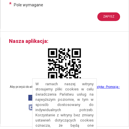
*
Pole wymagane
Nasza aplikacja
W ramach naszej witryny
Aby przejść do aktualności związanych z turystyką - kliknij tu:
Turystyka - Promocja -
stosujemy pliki cookies w celu
Strefa Turysty - Gmina Nowa Ruda
świadczenia Państwu usług na
najwyższym poziomie, w tym w
sposób dostosowany do
indywidualnych potrzeb.
Korzystanie z witryny bez zmiany
ustawień dotyczących cookies
oznacza, że będą one