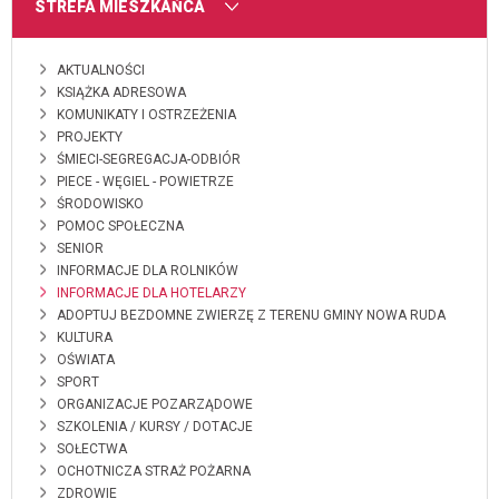
MENU
STREFA MIESZKAŃCA
AKTUALNOŚCI
KSIĄŻKA ADRESOWA
KOMUNIKATY I OSTRZEŻENIA
PROJEKTY
ŚMIECI-SEGREGACJA-ODBIÓR
PIECE - WĘGIEL - POWIETRZE
ŚRODOWISKO
POMOC SPOŁECZNA
SENIOR
INFORMACJE DLA ROLNIKÓW
INFORMACJE DLA HOTELARZY
ADOPTUJ BEZDOMNE ZWIERZĘ Z TERENU GMINY NOWA RUDA
KULTURA
OŚWIATA
SPORT
ORGANIZACJE POZARZĄDOWE
SZKOLENIA / KURSY / DOTACJE
SOŁECTWA
OCHOTNICZA STRAŻ POŻARNA
ZDROWIE