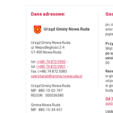
Dane adresowe
God
pn, 
Urząd Gminy Nowa Ruda
wtor
piąt
Urząd Gminy Nowa Ruda
Przy
ul. Niepodległości 2-4
Wójt
57-400 Nowa Ruda
po u
umów
tel
:
(+48) 74 872 0900
00
tel
:
(+48) 74 872 0901
Kasa
fax
: (+48) 74 872 5083
w go
sekretariat@gmina.nowaruda.pl
od p
w go
Urząd Gminy Nowa Ruda
budy
NIP: 885-10-02-747
REGON: 000536580
Od 1
gotó
Gmina Nowa Ruda
NIP: 885-15-34-651
UWAG