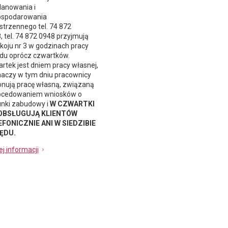
lanowania i
spodarowania
strzennego
tel. 74 872
, tel. 74 872 0948 przyjmują
koju nr 3 w godzinach pracy
du oprócz czwartków.
rtek jest dniem pracy własnej,
naczy w tym dniu pracownicy
nują pracę własną, związaną
ocedowaniem wniosków o
nki zabudowy i
W CZWARTKI
 OBSŁUGUJĄ KLIENTÓW
FONICZNIE ANI W SIEDZIBIE
ĘDU.
ej informacji