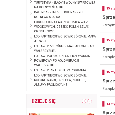
TURYSTYKA - ŚLADY II WOJNY ŚWIATOWEJ
NA DOLNYM ŚLĄSKU
Doda
15
st
2024-12-12
KALENDARZ IMPREZ KULINARNYCH
Sprze
DOLNEGO ŚLĄSKA
2024-10-28
EUROREGION GLACENSIS. MAPA WIEŻ
Zarządze
WIDOKOWYCH. CZESKO-POLSKI SZLAK
GRZBIETOWY
2024-09-
LGD PARTNERSTWO SOWIOGÓRSKIE: MAPA
Doda
15
st
09
ATRAKCJI
2024-01-11
LOT AW: PRZEPIŚNIK "SMAKI AGLOMERACJI
Sprze
WAŁBRZYSKIEJ"
2023-12-08
LOT AW: POLSKO-CZESKI PRZEWODNIK
Zarządze
ROWEROWY PO AGLOMERACJI
WAŁBRZYSKIEJ
2023-09-11
LOT AW: PLAN LEKCJI DO POBRANIA
Doda
15
st
2023-03-29
LGD PARTNERSTWO SOWIOGÓRSKIE:
Sprze
KOLOROWANKI, PRZEPISY, NOCLEGI,
ALBUMY PROMOCYJNE
Zarządze
DZIEJE SIĘ
pokaż poprzedni artykuł
pokaż następny
Doda
14
st
Sprze