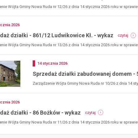
sprz
ścieżki - Gmina
Pierogowe Love, sobota, 25
dział
nie Wójta Gminy Nowa Ruda nr 12/26 z dnia 14 stycznia 2026 roku w sprawie 
6 lipca 2026 -
lipca 2026
-
nie
861/
Pierogowe Love sobota, 25 lipca 2026
ludw
godz. 15:00 na terenie siedziby
no
ycznia
2026
cie nowej infrastruktury
kł.
Nadleśnictwa Jugów, ul. Główna 149 Jugów
Gminie Radków niedziela, 26
-
-
-
daż działki - 861/12 Ludwikowice Kł. - wykaz
czytaj
czytaj
gość specjalny: Grażyna Zielińska "Buba"
rking przy ul. Sikorskiego w
sprz
wyka
pierogowe
gra terenowa "Tajemnica starego lasu" - po
niej 9:45 uroczystość
dział
nie Wójta Gminy Nowa Ruda nr 13/26 z dnia 14 stycznia 2026 roku w sprawie 
love,
śladach nietoperzy strefa dziecka
e
Wa
ingu i ścieżek pieszo-
-
sobota,
0:00 start wyścigu
861/
2
25
TT Grand Prix Radkowa -
ludw
lipca
Dodano
14
stycznia
2026
trza
kł.
2026
czy
-
Sprzedaż działki zabudowanej domem - 5
wyka
Zarządzenie Wójta Gminy Nowa Ruda nr 10/26 z dnia 14 sty
enie
no
ycznia
2026
-
daż działki - 86 Bożków - wykaz
czytaj
sprzedaż
działki
stępny miesiąc
nie Wójta Gminy Nowa Ruda nr 11/26 z dnia 14 stycznia 2026 roku w sprawie 
-
86
5
16
17
18
19
20
21
22
23
24
25
26
27
każ następne dni