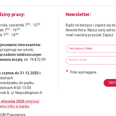
ziny pracy
Newsletter
30
30
środa, czwartek 7
- 15
Bądź na bieżąco i zapisz się do
30
30
ek 7
- 16
Newslettera. Wpisz swój adres
30
30
ek 7
- 14
mail i naciśnij przycisk Zapisz.
Newsletter
jmowanie interesantów:
Twój adres e-mail
 przyjmuje we wtorki,
przednim telefonicznym
Wybierz grupy tematyczne
Wpisz wyszukiwaną fraze
ieniu wizyty
, tel. 74 872 09
*
Pole wymagane
 czynna do 31.12.2025 r.
dzinach:
oniedziałku do piątku
dzinach 8.00-13.00
nek B, ul. Niepodległości 4
 stycznia 2026
płatność
wką tylko w banku
A! Pracownicy