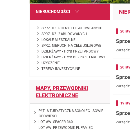
NIE
MENU
NIERUCHOMOŚCI
SPRZ. DZ. ROLNYCH I BUDOWLANYCH
Doda
20
st
SPRZ. DZ. ZABUDOWANYCH
LOKALE MIESZKALNE
Sprze
SPRZ. NIERUCH. NA CELE USŁUGOWE
Zarządze
DZIERŻAWY - TRYB PRZETARGOWY
DZIERŻAWY - TRYB BEZPRZETARGOWY
UŻYCZENIE
Doda
20
st
TERENY INWESTYCYJNE
Sprze
Zarządze
MAPY, PRZEWODNIKI
ELEKTRONICZNE
Doda
19
st
2026-06-10
PĘTLA TURYSTYCZNA SOKOLEC - SOWIE
Sprze
OPOWIEŚCI
2026-02-18
LOT AW: SPACER 360
Zarządze
2025-01-28
LOT AW: PRZEWODNIK PL PAMIĘĆ I