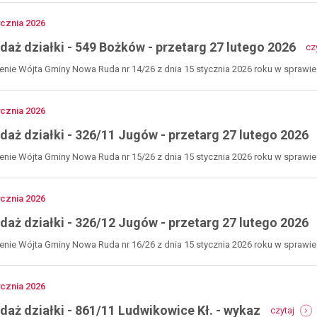
4
b
no
ycznia
2026
k
-
daż działki - 549 Bożków - przetarg 27 lutego 2026
cz
r
nie Wójta Gminy Nowa Ruda nr 14/26 z dnia 15 stycznia 2026 roku w sprawie s
no
ycznia
2026
daż działki - 326/11 Jugów - przetarg 27 lutego 2026
nie Wójta Gminy Nowa Ruda nr 15/26 z dnia 15 stycznia 2026 roku w sprawie 
no
ycznia
2026
daż działki - 326/12 Jugów - przetarg 27 lutego 2026
nie Wójta Gminy Nowa Ruda nr 16/26 z dnia 15 stycznia 2026 roku w sprawie 
 artykuł
no
ycznia
2026
-
daż działki - 861/11 Ludwikowice Kł. - wykaz
czytaj