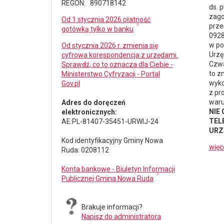
REGON: 890718142
ds.
p
zago
Od 1 stycznia 2026 płatność
prze
gotówką tylko w banku
0928
w po
Od stycznia 2026 r. zmienia się
Urzę
cyfrowa korespondencja z urzędami.
Czwa
Sprawdź, co to oznacza dla Ciebie -
to z
Ministerstwo Cyfryzacji - Portal
wyko
Gov.pl
z pr
waru
Adres do doręczeń
NIE
elektronicznych:
TELE
AE:PL-81407-35451-URWIJ-24
URZ
Kod identyfikacyjny Gminy Nowa
więc
Ruda: 0208112
Konta bankowe - Biuletyn Informacji
Publicznej Gmina Nowa Ruda
Brakuje informacji?
Napisz do administratora