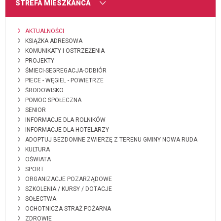
MENU
STREFA MIESZKAŃCA
AKTUALNOŚCI
KSIĄŻKA ADRESOWA
KOMUNIKATY I OSTRZEŻENIA
PROJEKTY
ŚMIECI-SEGREGACJA-ODBIÓR
PIECE - WĘGIEL - POWIETRZE
ŚRODOWISKO
POMOC SPOŁECZNA
SENIOR
INFORMACJE DLA ROLNIKÓW
INFORMACJE DLA HOTELARZY
ADOPTUJ BEZDOMNE ZWIERZĘ Z TERENU GMINY NOWA RUDA
KULTURA
OŚWIATA
SPORT
ORGANIZACJE POZARZĄDOWE
SZKOLENIA / KURSY / DOTACJE
SOŁECTWA
OCHOTNICZA STRAŻ POŻARNA
ZDROWIE