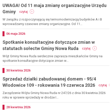
rud
UWAGA! Od 11 maja zmiany organizacyjne Urzędu
-
Gminy
czytaj
uwaga!
od
W związku z rozpoczynającą się termomodernizacją budynków A i B
11
wprowadzamy czasowe zmiany organizacyjne. Od 11...
maja
zmiany
Dodano
06
maja
2026
organizacyjne
Spotkanie konsultacyjne dotyczące zmian w
urzędu
gminy
-
statutach sołectw Gminy Nowa Ruda
czytaj
spotkanie
konsultacyjne
Wójt Gminy Nowa Ruda serdecznie zaprasza mieszkańców Gminy na
dotyczące
spotkanie konsultacyjne dotyczące zmian w...
zmian
w
Dodano
30
kwietnia
2026
statutach
Sprzedaż działki zabudowanej domem - 95/4
sołectw
gminy
-
Włodowice 109 - rokowania 19 czerwca 2026
czytaj
nowa
sp
ruda
dzi
Zarządzenie Wójta Gminy Nowa Ruda nr 247/26 z dnia 30 kwietnia 2026
za
roku w sprawie sprzedaży w drodze I...
do
-
Dodano
28
kwietnia
2026
95/