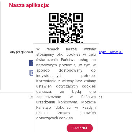
Nasza aplikacja
W ramach naszej witryny
Aby przejść do aktualności związanych z turystyką - kliknij tu:
Turystyka - Promocja -
stosujemy pliki cookies w celu
Strefa Turysty - Gmina Nowa Ruda
świadczenia Państwu usług na
najwyższym poziomie, w tym w
sposób dostosowany do
indywidualnych potrzeb.
Korzystanie z witryny bez zmiany
ustawień dotyczących cookies
oznacza, że będą one
zamieszczane w Państwa
Copyright © 2016 Urząd Gminy Nowa Ruda
urządzeniu końcowym. Możecie
Projekt i wykonanie:
Logonet Sp. z o.o.
Państwo dokonać w każdym
czasie zmiany ustawień
dotyczących cookies.
ZAMKNIJ