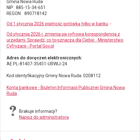
Gmina Nowa Ruda
NIP: 885-15-34-651
REGON: 890718142
Od 1 stycznia 2026 płatność gotówką tylko w banku
Od stycznia 2026 r. zmienia się cyfrowa korespondencja z
urzędami. Sprawdź, co to oznacza dla Ciebie - Ministerstwo
Cyfryzacji - Portal Gov.pl
Adres do doręczeń elektronicznych:
AE:PL-81407-35451-URWIJ-24
Kod identyfikacyjny Gminy Nowa Ruda: 0208112
Konta bankowe - Biuletyn Informacji Publicznej Gmina Nowa
Ruda
Brakuje informacji?
Napisz do administratora