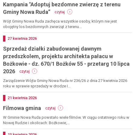
Kampania "Adoptuj bezdomne zwierzę z terenu
wł
10
-
Gminy Nowa Ruda”
czytaj
-
kampania
ro
"adoptuj
Wójt Gminy Nowa Ruda zachęca wszystkie osoby, którym nie jest
19
bezdomne
obojętny los bezdomnych zwierząt z terenu...
cz
zwierzę
20
z
Dodano
27
kwietnia
2026
terenu
Sprzedaż działki zabudowanej dawnym
gminy
nowa
przedszkolem, projektu architekta pałacu w
ruda”
Bożkowie - dz. 670/1 Bożków 55 - przetarg 10 lipca
-
2026
czytaj
sprzedaż
działki
Zarządzenie Wójta Gminy Nowa Ruda nr 236/26 z dnia 27 kwietnia 2026
zabudowanej
roku w sprawie sprzedaży w drodze I...
dawnym
przedszkolem,
Dodano
21
kwietnia
2026
projektu
-
Filmowa gmina
architekta
czytaj
filmowa
pałacu
gmina
W Gminie Nowa Ruda powstało wiele filmów. W ciągu ostatniego roku w
w
Nowej Rudzie i okolicach: Bożkowie,...
bożkowie
-
dz.
Dodano
13
kwietnia
2026