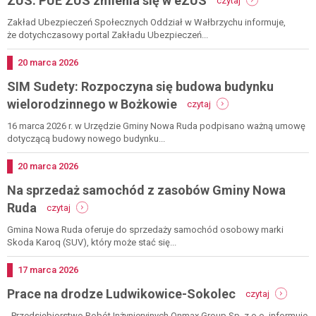
ZUS: PUE ZUS zmienia się w eZUS
czytaj
zus:
pue
Zakład Ubezpieczeń Społecznych Oddział w Wałbrzychu informuje,
zus
że dotychczasowy portal Zakładu Ubezpieczeń...
zmienia
się
Dodano
20
marca
2026
w
SIM Sudety: Rozpoczyna się budowa budynku
ezus
-
wielorodzinnego w Bożkowie
czytaj
sim
sudety:
16 marca 2026 r. w Urzędzie Gminy Nowa Ruda podpisano ważną umowę
rozpoczyna
dotyczącą budowy nowego budynku...
się
budowa
Dodano
20
marca
2026
budynku
Na sprzedaż samochód z zasobów Gminy Nowa
wielorodzinnego
w
-
Ruda
czytaj
bożkowie
na
sprzedaż
Gmina Nowa Ruda oferuje do sprzedaży samochód osobowy marki
samochód
Skoda Karoq (SUV), który może stać się...
z
zasobów
Dodano
17
marca
2026
gminy
-
Prace na drodze Ludwikowice-Sokolec
nowa
czytaj
prace
ruda
na
Przedsiębiorstwo Robót Inżynieryjnych Onmax Group Sp. z o.o. informuje