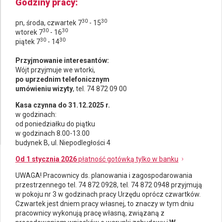
Godziny pracy
30
30
pn, środa, czwartek 7
- 15
30
30
wtorek 7
- 16
30
30
piątek 7
- 14
Przyjmowanie interesantów:
Wójt przyjmuje we wtorki,
po uprzednim telefonicznym
umówieniu wizyty
, tel. 74 872 09 00
Kasa czynna do 31.12.2025 r.
w godzinach:
od poniedziałku do piątku
w godzinach 8.00-13.00
budynek B, ul. Niepodległości 4
Od 1 stycznia 2026
płatność gotówką tylko w banku
UWAGA! Pracownicy ds.
planowania i zagospodarowania
przestrzennego
tel. 74 872 0928, tel. 74 872 0948 przyjmują
w pokoju nr 3 w godzinach pracy Urzędu oprócz czwartków.
Czwartek jest dniem pracy własnej, to znaczy w tym dniu
pracownicy wykonują pracę własną, związaną z