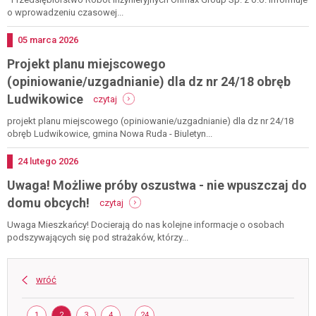
drodze
o wprowadzeniu czasowej...
ludwikowic
sokolec
Dodano
05
marca
2026
Projekt planu miejscowego
(opiniowanie/uzgadnianie) dla dz nr 24/18 obręb
-
Ludwikowice
czytaj
projekt
planu
projekt planu miejscowego (opiniowanie/uzgadnianie) dla dz nr 24/18
miejscowego
obręb Ludwikowice, gmina Nowa Ruda - Biuletyn...
(opiniowanie/uzgadnianie)
dla
Dodano
24
lutego
2026
dz
Uwaga! Możliwe próby oszustwa - nie wpuszczaj do
nr
24/18
-
domu obcych!
czytaj
obręb
uwaga!
ludwikowice
możliwe
Uwaga Mieszkańcy! Docierają do nas kolejne informacje o osobach
próby
podszywających się pod strażaków, którzy...
oszustwa
-
nie
wróć
wpuszczaj
do
Strona
domu
STRONA
STRONA
STRONA
STRONA
..
STRONA
1
2
3
4
24