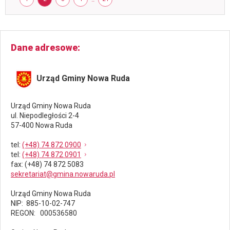
obcych!
Dane adresowe
Urząd Gminy Nowa Ruda
Urząd Gminy Nowa Ruda
ul. Niepodległości 2-4
57-400 Nowa Ruda
tel
:
(+48) 74 872 0900
tel
:
(+48) 74 872 0901
fax
: (+48) 74 872 5083
sekretariat@gmina.nowaruda.pl
Urząd Gminy Nowa Ruda
NIP: 885-10-02-747
REGON: 000536580