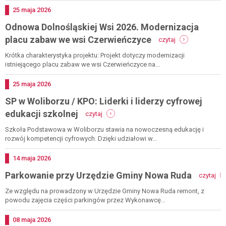
czerwca
n
2026
Dodano
25
maja
2026
r
Odnowa Dolnośląskiej Wsi 2026. Modernizacja
z
r
-
placu zabaw we wsi Czerwieńczyce
czytaj
2
odnowa
dolnośląskiej
Krótka charakterystyka projektu: Projekt dotyczy modernizacji
wsi
istniejącego placu zabaw we wsi Czerwieńczyce na...
2026.
modernizacja
Dodano
25
maja
2026
placu
SP w Woliborzu / KPO: Liderki i liderzy cyfrowej
zabaw
we
-
edukacji szkolnej
czytaj
wsi
sp
czerwieńczyce
w
Szkoła Podstawowa w Woliborzu stawia na nowoczesną edukację i
woliborzu
rozwój kompetencji cyfrowych. Dzięki udziałowi w...
/
kpo:
Dodano
14
maja
2026
liderki
-
Parkowanie przy Urzędzie Gminy Nowa Ruda
i
czytaj
pa
liderzy
prz
Ze względu na prowadzony w Urzędzie Gminy Nowa Ruda remont, z
cyfrowej
urz
powodu zajęcia części parkingów przez Wykonawcę...
edukacji
gm
szkolnej
no
Dodano
08
maja
2026