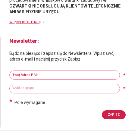
procedowaniem wniosków o warunki zabudowy i
W
CZWARTKI NIE OBSŁUGUJĄ KLIENTÓW TELEFONICZNIE
ANI W SIEDZIBIE URZĘDU.
więcej informacji
Newsletter
Bądź na bieżąco i zapisz się do Newslettera. Wpisz swój
adres e-mail i naciśnij przycisk Zapisz.
Newsletter
Twój adres e-mail
*
Wybierz grupy tematyczne
Wpisz wyszukiwaną fraze
*
*
Pole wymagane