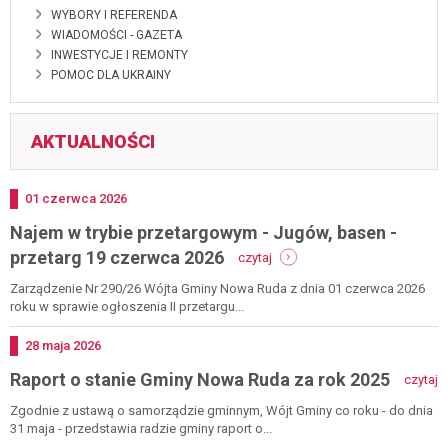
WYBORY I REFERENDA
WIADOMOŚCI - GAZETA
INWESTYCJE I REMONTY
POMOC DLA UKRAINY
AKTUALNOŚCI
Dodano
01
czerwca
2026
Najem w trybie przetargowym - Jugów, basen -
-
przetarg 19 czerwca 2026
czytaj
najem
w
Zarządzenie Nr 290/26 Wójta Gminy Nowa Ruda z dnia 01 czerwca 2026
trybie
roku w sprawie ogłoszenia II przetargu...
przetargowym
-
Dodano
28
maja
2026
jugów,
-
Raport o stanie Gminy Nowa Ruda za rok 2025
basen
czytaj
r
-
o
Zgodnie z ustawą o samorządzie gminnym, Wójt Gminy co roku - do dnia
przetarg
s
31 maja - przedstawia radzie gminy raport o...
19
g