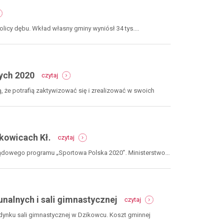
sportową
i
r:
chodnik
mont
z
cy dębu. Wkład własny gminy wyniósł 34 tys....
gi
rfil
żkowie
-
nych 2020
czytaj
najlepsze
inicjatywy
 że potrafią zaktywizować się i zrealizować w swoich
społeczności
lokalnych
2020
-
kowicach Kł.
czytaj
sportowa
polska.
dowego programu „Sportowa Polska 2020”. Ministerstwo...
hala
sportowa
w
ludwikowicach
kł.
-
alnych i sali gimnastycznej
czytaj
za
życiem.
dynku sali gimnastycznej w Dzikowcu. Koszt gminnej