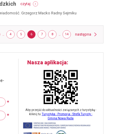
-
w
dzkich
czytaj
będzie
sokolcu
nowa
ła wiadomość. Grzegorz Macko Radny Sejmiku
droga
w
ludwikowicach
kłodzkich
strona
RONA
..
STRONA
STRONA
STRONA
STRONA
STRONA
..
STRONA
następna
4
5
6
7
8
14
Nasza aplikacja
 e-
*
Aby przejść do aktualności związanych z turystyką -
*
kliknij tu:
Turystyka - Promocja - Strefa Turysty -
Gmina Nowa Ruda