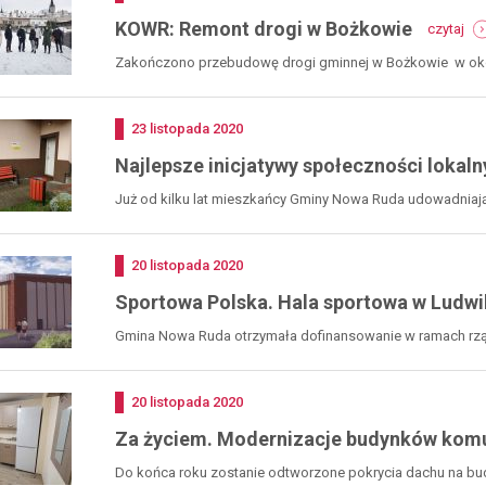
-
KOWR: Remont drogi w Bożkowie
czytaj
kow
re
Zakończono przebudowę drogi gminnej w Bożkowie w okoli
dro
w
bo
Dodano
23
listopada
2020
Najlepsze inicjatywy społeczności lokal
Już od kilku lat mieszkańcy Gminy Nowa Ruda udowadniają,
sołectwach...
Dodano
20
listopada
2020
Sportowa Polska. Hala sportowa w Ludwi
Gmina Nowa Ruda otrzymała dofinansowanie w ramach rzą
Dodano
20
listopada
2020
Za życiem. Modernizacje budynków komun
Do końca roku zostanie odtworzone pokrycia dachu na bu