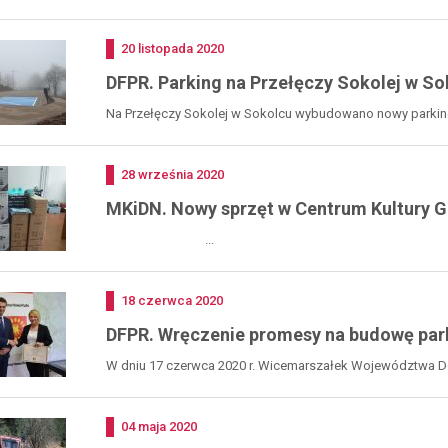
inwestycji,...
Dodano
20
listopada
2020
DFPR. Parking na Przełęczy Sokolej w So
Na Przełęczy Sokolej w Sokolcu wybudowano nowy parking
niepełnosprawnych,...
Dodano
28
września
2020
MKiDN. Nowy sprzęt w Centrum Kultury 
...
Dodano
18
czerwca
2020
DFPR. Wręczenie promesy na budowę par
W dniu 17 czerwca 2020 r. Wicemarszałek Województwa Dol
Dodano
04
maja
2020