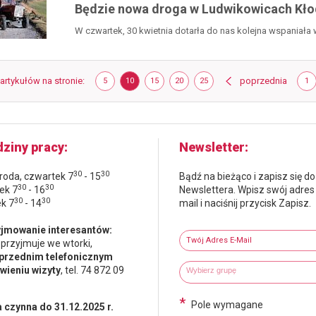
Będzie nowa droga w Ludwikowicach Kło
W czwartek, 30 kwietnia dotarła do nas kolejna wspania
Województwa...
Strona
strona
 artykułów na stronie
POKAŻ
ELEMENTÓW
POKAŻ
ELEMENTÓW
POKAŻ
ELEMENTÓW
POKAŻ
ELEMENTÓW
POKAŻ
ELEMENTÓW
poprzednia
ST
5
10
15
20
25
1
NA
NA
NA
NA
NA
STRONIE
STRONIE
STRONIE
STRONIE
STRONIE
ziny pracy
Newsletter
30
30
środa, czwartek 7
- 15
Bądź na bieżąco i zapisz się do
30
30
ek 7
- 16
Newslettera. Wpisz swój adres
30
30
ek 7
- 14
mail i naciśnij przycisk Zapisz.
Newsletter
jmowanie interesantów:
Twój adres e-mail
 przyjmuje we wtorki,
przednim telefonicznym
Wybierz grupy tematyczne
Wpisz wyszukiwaną fraze
ieniu wizyty
, tel. 74 872 09
*
Pole wymagane
 czynna do 31.12.2025 r.