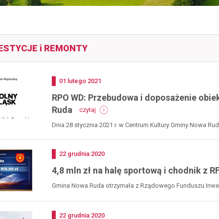
ESTYCJE i REMONTY
Dodano
01
lutego
2021
RPO WD: Przebudowa i doposażenie obiek
-
Ruda
czytaj
rpo
wd:
Dnia 28 stycznia 2021 r. w Centrum Kultury Gminy Nowa R
przebudowa
zadania...
i
doposażenie
Dodano
22
grudnia
2020
obiektów
instytucji
4,8 mln zł na halę sportową i chodnik z R
kultury
w
Gmina Nowa Ruda otrzymała z Rządowego Funduszu Inwesty
gminie
grudnia,...
nowa
ruda
Dodano
22
grudnia
2020