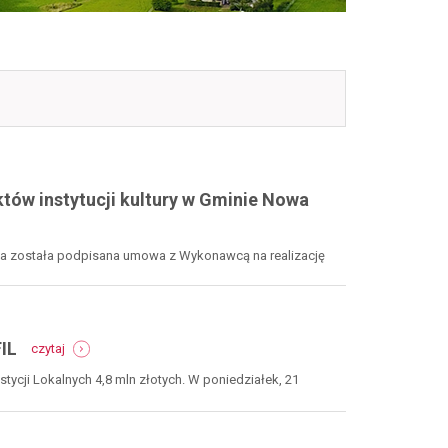
tów instytucji kultury w Gminie Nowa
uda została podpisana umowa z Wykonawcą na realizację
-
FIL
czytaj
4,8
mln
cji Lokalnych 4,8 mln złotych. W poniedziałek, 21
zł
na
halę