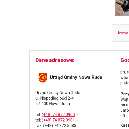
liczba
Dane adresowe
God
pn, 
Urząd Gminy Nowa Ruda
wtor
piąt
Urząd Gminy Nowa Ruda
Przy
ul. Niepodległości 2-4
Wójt
57-400 Nowa Ruda
po u
umów
tel
:
(+48) 74 872 0900
00
tel
:
(+48) 74 872 0901
Kasa
fax
: (+48) 74 872 5083