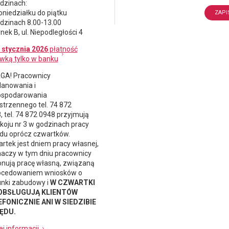
dzinach:
oniedziałku do piątku
dzinach 8.00-13.00
nek B, ul. Niepodległości 4
 stycznia 2026
płatność
wką tylko w banku
A! Pracownicy
lanowania i
spodarowania
strzennego
tel. 74 872
, tel. 74 872 0948 przyjmują
koju nr 3 w godzinach pracy
du oprócz czwartków.
rtek jest dniem pracy własnej,
naczy w tym dniu pracownicy
nują pracę własną, związaną
ocedowaniem wniosków o
nki zabudowy i
W CZWARTKI
 OBSŁUGUJĄ KLIENTÓW
FONICZNIE ANI W SIEDZIBIE
ĘDU.
ej informacji