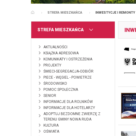
STREFA MIESZKAŃCA
INWESTYCJE I REMONTY
STRONA GŁÓWNA
INW
MENU
STREFA MIESZKAŃCA
AKTUALNOŚCI
KSIĄŻKA ADRESOWA
KOMUNIKATY I OSTRZEŻENIA
PROJEKTY
ŚMIECI-SEGREGACJA-ODBIÓR
PIECE - WĘGIEL - POWIETRZE
ŚRODOWISKO
POMOC SPOŁECZNA
SENIOR
INFORMACJE DLA ROLNIKÓW
INFORMACJE DLA HOTELARZY
ADOPTUJ BEZDOMNE ZWIERZĘ Z
TERENU GMINY NOWA RUDA
KULTURA
OŚWIATA