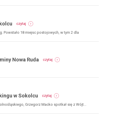
modernizacje
budynków
komunalnych
i
-
sali
kolcu
czytaj
dfpr.
gimnastycznej
parking
. Powstało 18 miejsc postojowych, w tym 2 dla
na
przełęczy
sokolej
w
sokolcu
-
Gminy Nowa Ruda
czytaj
mkidn.
nowy
sprzęt
w
centrum
kultury
-
gminy
kingu w Sokolcu
czytaj
dfpr.
nowa
wręczenie
ruda
nośląskiego, Grzegorz Macko spotkał się z Wójt...
promesy
na
budowę
parkingu