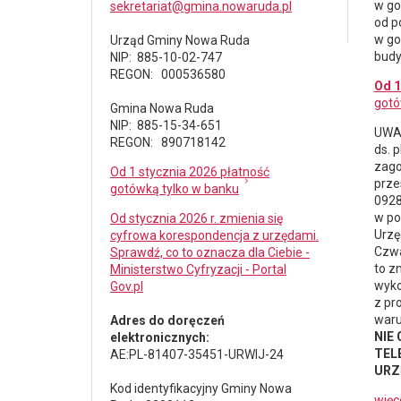
w go
sekretariat@gmina.nowaruda.pl
od p
w go
Urząd Gminy Nowa Ruda
budy
NIP: 885-10-02-747
REGON: 000536580
Od 1
gotó
Gmina Nowa Ruda
NIP: 885-15-34-651
UWAG
REGON: 890718142
ds.
p
zago
Od 1 stycznia 2026 płatność
prze
gotówką tylko w banku
0928
w po
Od stycznia 2026 r. zmienia się
Urzę
cyfrowa korespondencja z urzędami.
Czwa
Sprawdź, co to oznacza dla Ciebie -
to z
Ministerstwo Cyfryzacji - Portal
wyko
Gov.pl
z pr
waru
Adres do doręczeń
NIE
elektronicznych:
TELE
AE:PL-81407-35451-URWIJ-24
URZ
Kod identyfikacyjny Gminy Nowa
więc