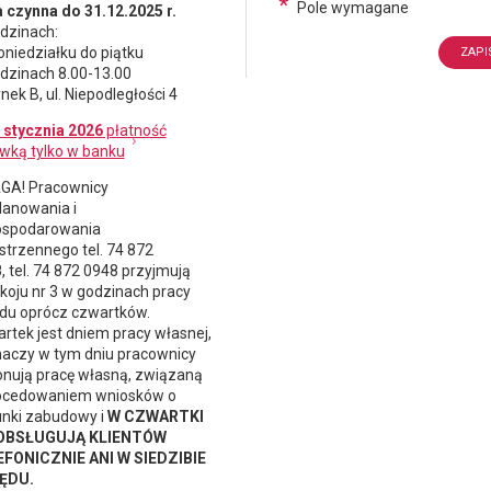
*
Pole wymagane
 czynna do 31.12.2025 r.
dzinach:
oniedziałku do piątku
dzinach 8.00-13.00
nek B, ul. Niepodległości 4
 stycznia 2026
płatność
wką tylko w banku
A! Pracownicy
lanowania i
spodarowania
strzennego
tel. 74 872
, tel. 74 872 0948 przyjmują
koju nr 3 w godzinach pracy
du oprócz czwartków.
rtek jest dniem pracy własnej,
naczy w tym dniu pracownicy
nują pracę własną, związaną
ocedowaniem wniosków o
nki zabudowy i
W CZWARTKI
 OBSŁUGUJĄ KLIENTÓW
FONICZNIE ANI W SIEDZIBIE
ĘDU.