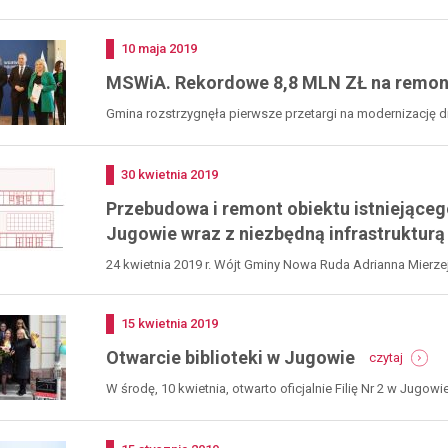
w
zmodernizowano salę...
jugowie
Dodano
10
maja
2019
MSWiA. Rekordowe 8,8 MLN ZŁ na remon
Gmina rozstrzygnęła pierwsze przetargi na modernizację 
Dodano
30
kwietnia
2019
Przebudowa i remont obiektu istniejąceg
Jugowie wraz z niezbędną infrastrukturą
24 kwietnia 2019 r. Wójt Gminy Nowa Ruda Adrianna Mierz
Dodano
15
kwietnia
2019
-
Otwarcie biblioteki w Jugowie
czytaj
otwarci
bibliote
W środę, 10 kwietnia, otwarto oficjalnie Filię Nr 2 w Jugowi
w
jugowi