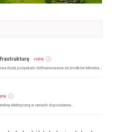
-
frastrukturę
czytaj
mkidn.
centrum
Nowa Ruda pozyskało dofinansowanie ze środków Ministra...
kultury
poprawi
swoją
infrastrukturę
-
ytaj
realizacja
funduszu
telnię elektryczną w ramach doposażenia...
sołeckiego
2019