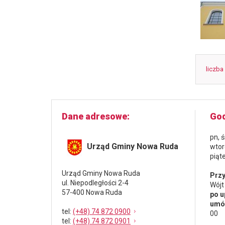
liczba
Dane adresowe
God
pn, 
Urząd Gminy Nowa Ruda
wtor
piąt
Urząd Gminy Nowa Ruda
Przy
ul. Niepodległości 2-4
Wójt
57-400 Nowa Ruda
po u
umów
tel
:
(+48) 74 872 0900
00
tel
:
(+48) 74 872 0901