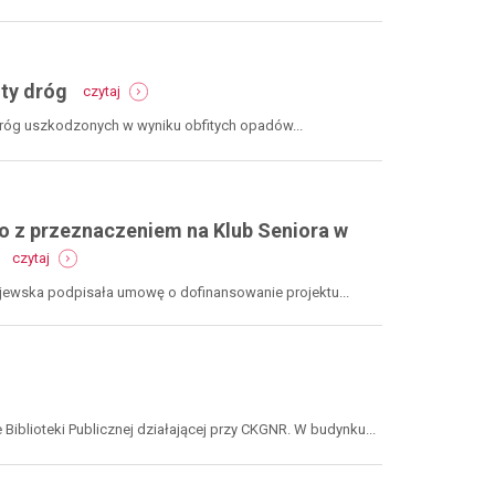
-
ty dróg
czytaj
mswia.
rekordowe
dróg uszkodzonych w wyniku obfitych opadów...
8,8
mln
zł
na
remonty
o z przeznaczeniem na Klub Seniora w
dróg
-
czytaj
przebudowa
i
ejewska podpisała umowę o dofinansowanie projektu...
remont
obiektu
istniejącego
z
przeznaczeniem
e
na
ki
klub
e Biblioteki Publicznej działającej przy CKGNR. W budynku...
seniora
e
w
jugowie