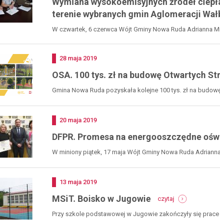
Wymiana wysokoemisyjnych źródeł ciepła
terenie wybranych gmin Aglomeracji Wał
W czwartek, 6 czerwca Wójt Gminy Nowa Ruda Adrianna Mi
Dodano
28
maja
2019
OSA. 100 tys. zł na budowę Otwartych St
Gmina Nowa Ruda pozyskała kolejne 100 tys. zł na budowę u
Dodano
20
maja
2019
DFPR. Promesa na energooszczędne oświ
W miniony piątek, 17 maja Wójt Gminy Nowa Ruda Adrianna 
Dodano
13
maja
2019
-
MSiT. Boisko w Jugowie
czytaj
msit.
boisko
Przy szkole podstawowej w Jugowie zakończyły się prace