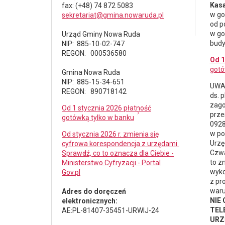
Kasa
fax
: (+48) 74 872 5083
w go
sekretariat@gmina.nowaruda.pl
od p
w go
Urząd Gminy Nowa Ruda
budy
NIP: 885-10-02-747
REGON: 000536580
Od 1
gotó
Gmina Nowa Ruda
NIP: 885-15-34-651
UWAG
REGON: 890718142
ds.
p
zago
Od 1 stycznia 2026 płatność
prze
gotówką tylko w banku
0928
w po
Od stycznia 2026 r. zmienia się
Urzę
cyfrowa korespondencja z urzędami.
Czwa
Sprawdź, co to oznacza dla Ciebie -
to z
Ministerstwo Cyfryzacji - Portal
wyko
Gov.pl
z pr
waru
Adres do doręczeń
NIE
elektronicznych:
TELE
AE:PL-81407-35451-URWIJ-24
URZ