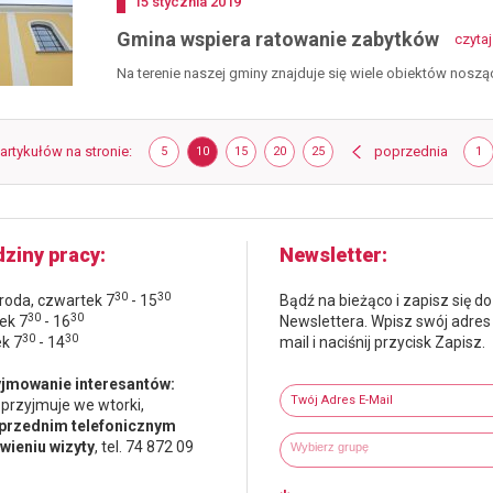
Dodano
15
stycznia
2019
Gmina wspiera ratowanie zabytków
czytaj
Na terenie naszej gminy znajduje się wiele obiektów nosz
Strona
strona
 artykułów na stronie
POKAŻ
ELEMENTÓW
POKAŻ
ELEMENTÓW
POKAŻ
ELEMENTÓW
POKAŻ
ELEMENTÓW
POKAŻ
ELEMENTÓW
poprzednia
ST
5
10
15
20
25
1
NA
NA
NA
NA
NA
STRONIE
STRONIE
STRONIE
STRONIE
STRONIE
ziny pracy
Newsletter
30
30
środa, czwartek 7
- 15
Bądź na bieżąco i zapisz się do
30
30
ek 7
- 16
Newslettera. Wpisz swój adres
30
30
ek 7
- 14
mail i naciśnij przycisk Zapisz.
Newsletter
jmowanie interesantów:
Twój adres e-mail
 przyjmuje we wtorki,
przednim telefonicznym
Wybierz grupy tematyczne
Wpisz wyszukiwaną fraze
ieniu wizyty
, tel. 74 872 09