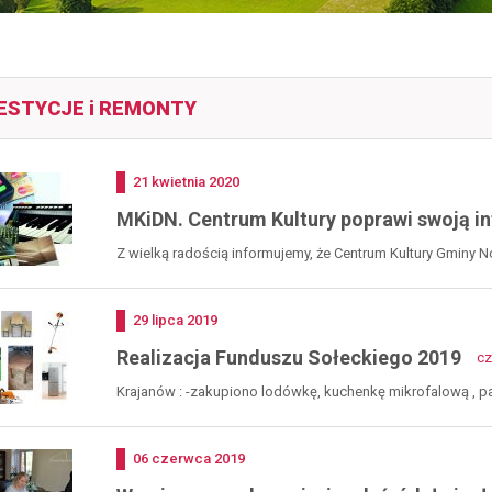
ESTYCJE i REMONTY
Dodano
21
kwietnia
2020
MKiDN. Centrum Kultury poprawi swoją in
Z wielką radością informujemy, że Centrum Kultury Gminy 
Dodano
29
lipca
2019
Realizacja Funduszu Sołeckiego 2019
cz
Krajanów : -zakupiono lodówkę, kuchenkę mikrofalową , pa
Dodano
06
czerwca
2019