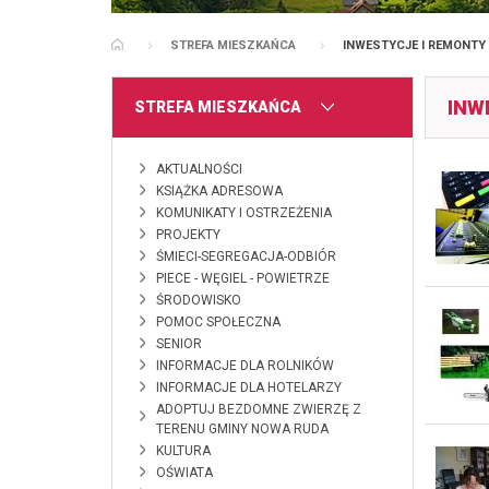
STREFA MIESZKAŃCA
INWESTYCJE I REMONTY
STRONA GŁÓWNA
INW
MENU
STREFA MIESZKAŃCA
AKTUALNOŚCI
KSIĄŻKA ADRESOWA
KOMUNIKATY I OSTRZEŻENIA
PROJEKTY
ŚMIECI-SEGREGACJA-ODBIÓR
PIECE - WĘGIEL - POWIETRZE
ŚRODOWISKO
POMOC SPOŁECZNA
SENIOR
INFORMACJE DLA ROLNIKÓW
INFORMACJE DLA HOTELARZY
ADOPTUJ BEZDOMNE ZWIERZĘ Z
TERENU GMINY NOWA RUDA
KULTURA
OŚWIATA