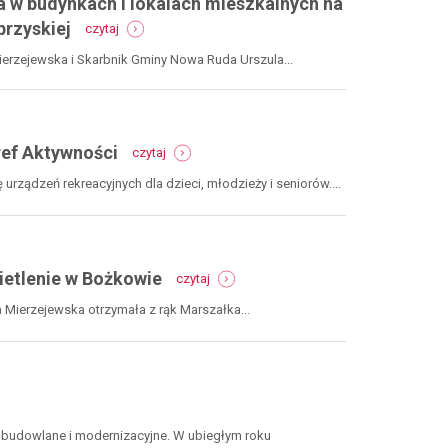
 w budynkach i lokalach mieszkalnych na
-
brzyskiej
czytaj
wymiana
wysokoemisyjnych
erzejewska i Skarbnik Gminy Nowa Ruda Urszula...
źródeł
ciepła
w
budynkach
-
i
ref Aktywności
czytaj
osa.
lokalach
100
mieszkalnych
rządzeń rekreacyjnych dla dzieci, młodzieży i seniorów....
tys.
na
zł
terenie
na
wybranych
budowę
gmin
otwartych
-
aglomeracji
etlenie w Bożkowie
czytaj
stref
dfpr.
wałbrzyskiej
aktywności
promesa
Mierzejewska otrzymała z rąk Marszałka...
na
energooszczędne
oświetlenie
w
bożkowie
 budowlane i modernizacyjne. W ubiegłym roku