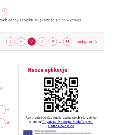
wraz
-
z
gmina
niezbędną
wspiera
infrastrukturą
ących cechy zabytku. Większość z nich wymaga...
ratowanie
zabytków
strona
RONA
..
STRONA
STRONA
STRONA
STRONA
STRONA
..
STRONA
następna
5
6
7
8
9
14
Nasza aplikacja
 e-
*
Aby przejść do aktualności związanych z turystyką -
*
kliknij tu:
Turystyka - Promocja - Strefa Turysty -
Gmina Nowa Ruda