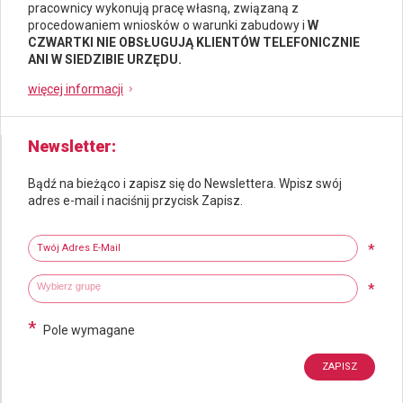
pracownicy wykonują pracę własną, związaną z
procedowaniem wniosków o warunki zabudowy i
W
CZWARTKI NIE OBSŁUGUJĄ KLIENTÓW TELEFONICZNIE
ANI W SIEDZIBIE URZĘDU.
więcej informacji
Newsletter
Bądź na bieżąco i zapisz się do Newslettera. Wpisz swój
adres e-mail i naciśnij przycisk Zapisz.
Newsletter
Twój adres e-mail
*
Wybierz grupy tematyczne
Wpisz wyszukiwaną fraze
*
*
Pole wymagane