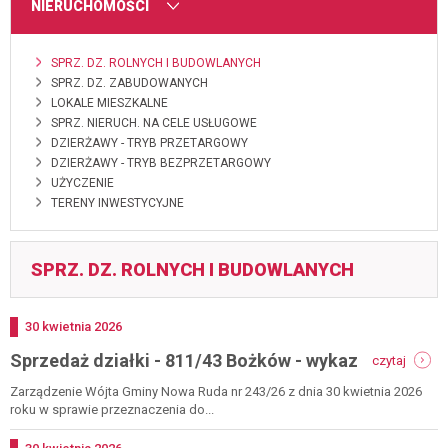
MENU
NIERUCHOMOŚCI
SPRZ. DZ. ROLNYCH I BUDOWLANYCH
SPRZ. DZ. ZABUDOWANYCH
LOKALE MIESZKALNE
SPRZ. NIERUCH. NA CELE USŁUGOWE
DZIERŻAWY - TRYB PRZETARGOWY
DZIERŻAWY - TRYB BEZPRZETARGOWY
UŻYCZENIE
TERENY INWESTYCYJNE
SPRZ. DZ. ROLNYCH I BUDOWLANYCH
Dodano
30
kwietnia
2026
-
Sprzedaż działki - 811/43 Bożków - wykaz
czytaj
sprzed
działki
Zarządzenie Wójta Gminy Nowa Ruda nr 243/26 z dnia 30 kwietnia 2026
-
roku w sprawie przeznaczenia do...
811/43
bożkó