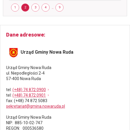
8
Strona
maja
STRONA
STRONA
STRONA
STRONA
..
STRONA
1
2
3
4
9
2026
Dane adresowe
Urząd Gminy Nowa Ruda
Urząd Gminy Nowa Ruda
ul. Niepodległości 2-4
57-400 Nowa Ruda
tel
:
(+48) 74 872 0900
tel
:
(+48) 74 872 0901
fax
: (+48) 74 872 5083
sekretariat@gmina.nowaruda.pl
Urząd Gminy Nowa Ruda
NIP: 885-10-02-747
REGON: 000536580