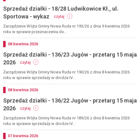
-
Sprzedaż działki - 18/28 Ludwikowice Kł., ul.
rokowania
29
-
Sportowa - wykaz
czytaj
maja
sprzedaż
2026
działki
Zarządzenie Wójta Gminy Nowa Ruda nr 193/26 z dnia 9 kwietnia 2026
-
roku w sprawie przeznaczenia do...
18/28
ludwikowice
Dodano
08
kwietnia
2026
kł.,
Sprzedaż działki - 136/23 Jugów - przetarg 15 maja
ul.
sportowa
-
2026
czytaj
-
sprzedaż
wykaz
działki
Zarządzenie Wójta Gminy Nowa Ruda nr 190/26 z dnia 8 kwietnia 2026
-
roku w sprawie sprzedaży w drodze IV...
136/23
jugów
Dodano
08
kwietnia
2026
-
Sprzedaż działki - 136/22 Jugów - przetarg 15 maja
przetarg
15
-
2026
czytaj
maja
sprzedaż
2026
działki
Zarządzenie Wójta Gminy Nowa Ruda nr 189/26 z dnia 8 kwietnia 2026
-
roku w sprawie sprzedaży w drodze IV...
136/22
jugów
Dodano
07
kwietnia
2026
-