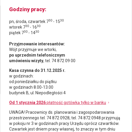
Godziny pracy
30
30
pn, środa, czwartek 7
- 15
30
30
wtorek 7
- 16
30
30
piątek 7
- 14
Przyjmowanie interesantów:
Wójt przyjmuje we wtorki,
po uprzednim telefonicznym
umówieniu wizyty
, tel. 74 872 09 00
Kasa czynna do 31.12.2025 r.
w godzinach:
od poniedziałku do piątku
w godzinach 8.00-13.00
budynek B, ul. Niepodległości 4
Od 1 stycznia 2026
płatność gotówką tylko w banku
UWAGA! Pracownicy ds.
planowania i zagospodarowania
przestrzennego
tel. 74 872 0928, tel. 74 872 0948 przyjmują
w pokoju nr 3 w godzinach pracy Urzędu oprócz czwartków.
Czwartek jest dniem pracy własnej, to znaczy w tym dniu