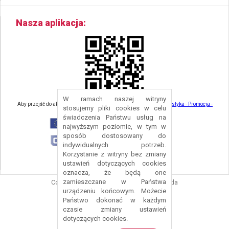
Nasza aplikacja
W ramach naszej witryny
Aby przejść do aktualności związanych z turystyką - kliknij tu:
Turystyka - Promocja -
stosujemy pliki cookies w celu
Strefa Turysty - Gmina Nowa Ruda
świadczenia Państwu usług na
najwyższym poziomie, w tym w
sposób dostosowany do
indywidualnych potrzeb.
Korzystanie z witryny bez zmiany
ustawień dotyczących cookies
oznacza, że będą one
zamieszczane w Państwa
Copyright © 2016 Urząd Gminy Nowa Ruda
urządzeniu końcowym. Możecie
Projekt i wykonanie:
Logonet Sp. z o.o.
Państwo dokonać w każdym
czasie zmiany ustawień
dotyczących cookies.