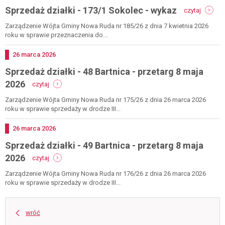
-
Sprzedaż działki - 173/1 Sokolec - wykaz
przetarg
czytaj
sprzeda
15
działki
Zarządzenie Wójta Gminy Nowa Ruda nr 185/26 z dnia 7 kwietnia 2026
maja
-
roku w sprawie przeznaczenia do...
2026
173/1
sokolec
Dodano
26
marca
2026
-
Sprzedaż działki - 48 Bartnica - przetarg 8 maja
wykaz
-
2026
czytaj
sprzedaż
działki
Zarządzenie Wójta Gminy Nowa Ruda nr 175/26 z dnia 26 marca 2026
-
roku w sprawie sprzedaży w drodze III...
48
bartnica
Dodano
26
marca
2026
-
Sprzedaż działki - 49 Bartnica - przetarg 8 maja
przetarg
8
-
2026
czytaj
maja
sprzedaż
2026
działki
Zarządzenie Wójta Gminy Nowa Ruda nr 176/26 z dnia 26 marca 2026
-
roku w sprawie sprzedaży w drodze III...
49
bartnica
-
wróć
przetarg