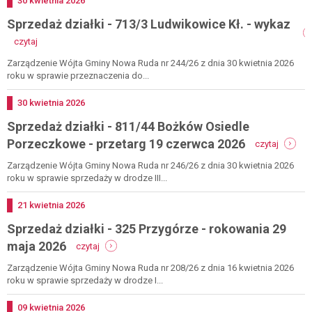
Dodano
30
kwietnia
2026
-
Sprzedaż działki - 713/3 Ludwikowice Kł. - wykaz
wykaz
-
czytaj
sprzedaż
działki
Zarządzenie Wójta Gminy Nowa Ruda nr 244/26 z dnia 30 kwietnia 2026
-
roku w sprawie przeznaczenia do...
713/3
ludwikowice
Dodano
30
kwietnia
2026
kł.
Sprzedaż działki - 811/44 Bożków Osiedle
-
wykaz
-
Porzeczkowe - przetarg 19 czerwca 2026
czytaj
sprzeda
działki
Zarządzenie Wójta Gminy Nowa Ruda nr 246/26 z dnia 30 kwietnia 2026
-
roku w sprawie sprzedaży w drodze III...
811/44
bożków
Dodano
21
kwietnia
2026
osiedle
Sprzedaż działki - 325 Przygórze - rokowania 29
porzec
-
-
maja 2026
czytaj
przetar
sprzedaż
19
działki
Zarządzenie Wójta Gminy Nowa Ruda nr 208/26 z dnia 16 kwietnia 2026
czerwc
-
roku w sprawie sprzedaży w drodze I...
2026
325
przygórze
Dodano
09
kwietnia
2026