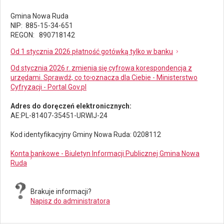
Gmina Nowa Ruda
NIP: 885-15-34-651
REGON: 890718142
Od 1 stycznia 2026 płatność gotówką tylko w banku
Od stycznia 2026 r. zmienia się cyfrowa korespondencja z
urzędami. Sprawdź, co to oznacza dla Ciebie - Ministerstwo
Cyfryzacji - Portal Gov.pl
Adres do doręczeń elektronicznych:
AE:PL-81407-35451-URWIJ-24
Kod identyfikacyjny Gminy Nowa Ruda: 0208112
Konta bankowe - Biuletyn Informacji Publicznej Gmina Nowa
Ruda
Brakuje informacji?
Napisz do administratora