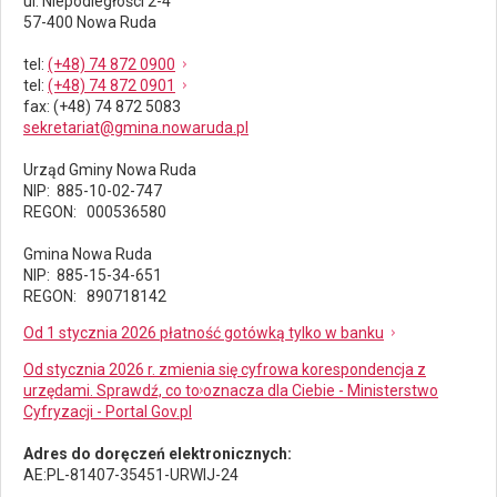
ul. Niepodległości 2-4
57-400 Nowa Ruda
tel
:
(+48) 74 872 0900
tel
:
(+48) 74 872 0901
fax
: (+48) 74 872 5083
sekretariat@gmina.nowaruda.pl
Urząd Gminy Nowa Ruda
NIP: 885-10-02-747
REGON: 000536580
Gmina Nowa Ruda
NIP: 885-15-34-651
REGON: 890718142
Od 1 stycznia 2026 płatność gotówką tylko w banku
Od stycznia 2026 r. zmienia się cyfrowa korespondencja z
urzędami. Sprawdź, co to oznacza dla Ciebie - Ministerstwo
Cyfryzacji - Portal Gov.pl
Adres do doręczeń elektronicznych:
AE:PL-81407-35451-URWIJ-24