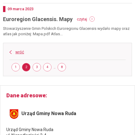
warsztaty
fotograficzne
Dodano
09
marca
2023
-
-
Euroregion Glacensis. Mapy
11.03.23
czytaj
euroregion
-
glacensis.
Stowarzyszenie Gmin Polskich Euroregionu Glacensis wydało mapy oraz
współpraca
mapy
atlas jak poniżej: Mapa.pdf Atlas...
się
opłaca
wróć
Strona
STRONA
STRONA
STRONA
STRONA
..
STRONA
1
2
3
4
8
Dane adresowe
Urząd Gminy Nowa Ruda
Urząd Gminy Nowa Ruda