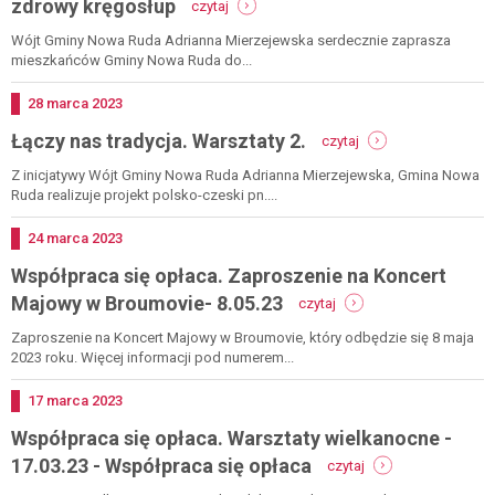
zdrowy kręgosłup
czytaj
się
współpraca
opłaca
się
Wójt Gminy Nowa Ruda Adrianna Mierzejewska serdecznie zaprasza
opłaca.
mieszkańców Gminy Nowa Ruda do...
zaproszenie
na
Dodano
28
marca
2023
warsztaty
-
Łączy nas tradycja. Warsztaty 2.
zdrowy
czytaj
łączy
kręgosłup
nas
Z inicjatywy Wójt Gminy Nowa Ruda Adrianna Mierzejewska, Gmina Nowa
tradycja.
Ruda realizuje projekt polsko-czeski pn....
warsztaty
2.
Dodano
24
marca
2023
Współpraca się opłaca. Zaproszenie na Koncert
-
Majowy w Broumovie- 8.05.23
czytaj
współpraca
się
Zaproszenie na Koncert Majowy w Broumovie, który odbędzie się 8 maja
opłaca.
2023 roku. Więcej informacji pod numerem...
zaproszenie
na
Dodano
17
marca
2023
koncert
Współpraca się opłaca. Warsztaty wielkanocne -
majowy
w
-
17.03.23 - Współpraca się opłaca
czytaj
broumovie-
współpraca
8.05.23