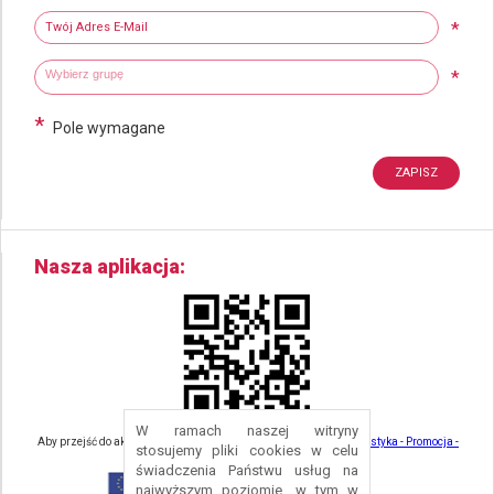
Newsletter
Twój adres e-mail
*
Wybierz grupy tematyczne
Wpisz wyszukiwaną fraze
*
*
Pole wymagane
Nasza aplikacja
W ramach naszej witryny
Aby przejść do aktualności związanych z turystyką - kliknij tu:
Turystyka - Promocja -
stosujemy pliki cookies w celu
Strefa Turysty - Gmina Nowa Ruda
świadczenia Państwu usług na
najwyższym poziomie, w tym w