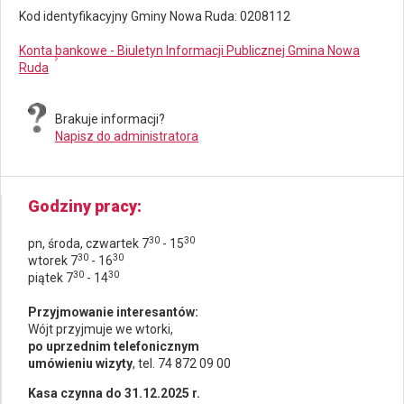
Kod identyfikacyjny Gminy Nowa Ruda: 0208112
Konta bankowe - Biuletyn Informacji Publicznej Gmina Nowa
Ruda
Brakuje informacji?
Napisz do administratora
Godziny pracy
30
30
pn, środa, czwartek 7
- 15
30
30
wtorek 7
- 16
30
30
piątek 7
- 14
Przyjmowanie interesantów:
Wójt przyjmuje we wtorki,
po uprzednim telefonicznym
umówieniu wizyty
, tel. 74 872 09 00
Kasa czynna do 31.12.2025 r.