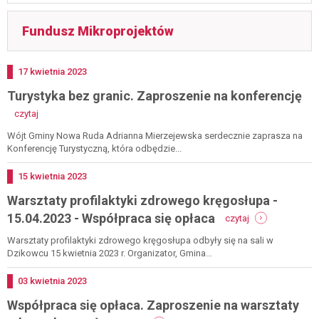
Fundusz Mikroprojektów
Dodano
17
kwietnia
2023
Turystyka bez granic. Zaproszenie na konferencję
-
czytaj
turystyka
bez
Wójt Gminy Nowa Ruda Adrianna Mierzejewska serdecznie zaprasza na
granic.
Konferencję Turystyczną, która odbędzie...
zaproszenie
na
Dodano
15
kwietnia
2023
konferencję
Warsztaty profilaktyki zdrowego kręgosłupa -
-
15.04.2023 - Współpraca się opłaca
czytaj
warsztaty
profilaktyki
Warsztaty profilaktyki zdrowego kręgosłupa odbyły się na sali w
zdrowego
Dzikowcu 15 kwietnia 2023 r. Organizator, Gmina...
kręgosłupa
-
Dodano
03
kwietnia
2023
15.04.2023
Współpraca się opłaca. Zaproszenie na warsztaty
-
współpraca
-