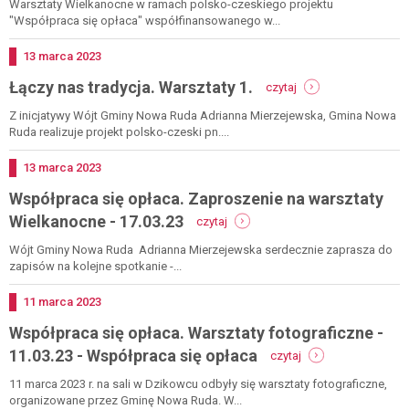
się
Warsztaty Wielkanocne w ramach polsko-czeskiego projektu
opłaca.
"Współpraca się opłaca" współfinansowanego w...
warsztaty
wielkanocne
Dodano
13
marca
2023
-
-
Łączy nas tradycja. Warsztaty 1.
17.03.23
czytaj
łączy
-
nas
Z inicjatywy Wójt Gminy Nowa Ruda Adrianna Mierzejewska, Gmina Nowa
współpraca
tradycja.
Ruda realizuje projekt polsko-czeski pn....
się
warsztaty
opłaca
1.
Dodano
13
marca
2023
Współpraca się opłaca. Zaproszenie na warsztaty
-
Wielkanocne - 17.03.23
czytaj
współpraca
się
Wójt Gminy Nowa Ruda Adrianna Mierzejewska serdecznie zaprasza do
opłaca.
zapisów na kolejne spotkanie -...
zaproszenie
na
Dodano
11
marca
2023
warsztaty
Współpraca się opłaca. Warsztaty fotograficzne -
wielkanocne
-
-
11.03.23 - Współpraca się opłaca
czytaj
17.03.23
współpraca
się
11 marca 2023 r. na sali w Dzikowcu odbyły się warsztaty fotograficzne,
opłaca.
organizowane przez Gminę Nowa Ruda. W...