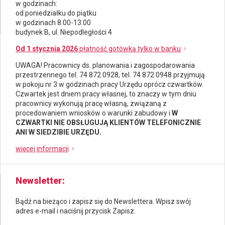
w godzinach:
od poniedziałku do piątku
w godzinach 8.00-13.00
budynek B, ul. Niepodległości 4
Od 1 stycznia 2026
płatność gotówką tylko w banku
UWAGA! Pracownicy ds.
planowania i zagospodarowania
przestrzennego
tel. 74 872 0928, tel. 74 872 0948 przyjmują
w pokoju nr 3 w godzinach pracy Urzędu oprócz czwartków.
Czwartek jest dniem pracy własnej, to znaczy w tym dniu
pracownicy wykonują pracę własną, związaną z
procedowaniem wniosków o warunki zabudowy i
W
CZWARTKI NIE OBSŁUGUJĄ KLIENTÓW TELEFONICZNIE
ANI W SIEDZIBIE URZĘDU.
więcej informacji
Newsletter
Bądź na bieżąco i zapisz się do Newslettera. Wpisz swój
adres e-mail i naciśnij przycisk Zapisz.