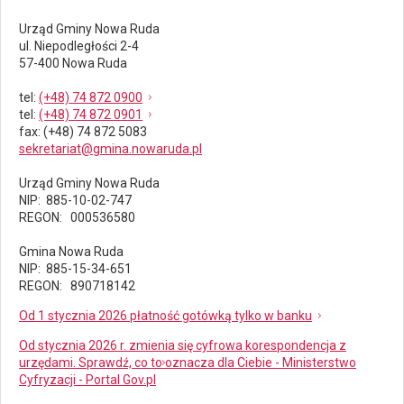
Urząd Gminy Nowa Ruda
ul. Niepodległości 2-4
57-400 Nowa Ruda
tel
:
(+48) 74 872 0900
tel
:
(+48) 74 872 0901
fax
: (+48) 74 872 5083
sekretariat@gmina.nowaruda.pl
Urząd Gminy Nowa Ruda
NIP: 885-10-02-747
REGON: 000536580
Gmina Nowa Ruda
NIP: 885-15-34-651
REGON: 890718142
Od 1 stycznia 2026 płatność gotówką tylko w banku
Od stycznia 2026 r. zmienia się cyfrowa korespondencja z
urzędami. Sprawdź, co to oznacza dla Ciebie - Ministerstwo
Cyfryzacji - Portal Gov.pl