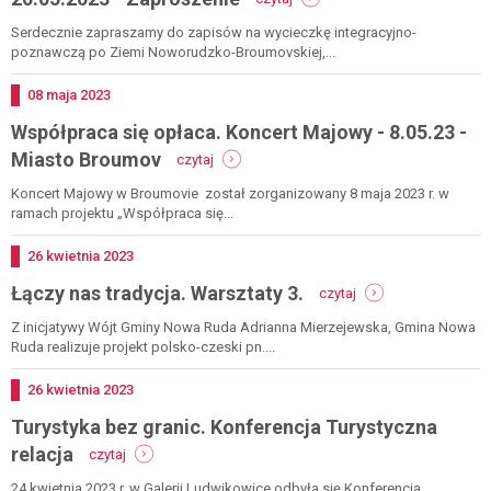
turystyka
bez
Serdecznie zapraszamy do zapisów na wycieczkę integracyjno-
granic.
poznawczą po Ziemi Noworudzko-Broumovskiej,...
wycieczka
do
Dodano
08
maja
2023
broumova
Współpraca się opłaca. Koncert Majowy - 8.05.23 -
-
20.05.2023
-
Miasto Broumov
czytaj
-
współpraca
zaproszenie
się
Koncert Majowy w Broumovie został zorganizowany 8 maja 2023 r. w
opłaca.
ramach projektu „Współpraca się...
koncert
majowy
Dodano
26
kwietnia
2023
-
-
Łączy nas tradycja. Warsztaty 3.
8.05.23
czytaj
łączy
-
nas
Z inicjatywy Wójt Gminy Nowa Ruda Adrianna Mierzejewska, Gmina Nowa
miasto
tradycja.
Ruda realizuje projekt polsko-czeski pn....
broumov
warsztaty
3.
Dodano
26
kwietnia
2023
Turystyka bez granic. Konferencja Turystyczna
-
relacja
czytaj
turystyka
bez
24 kwietnia 2023 r. w Galerii Ludwikowice odbyła się Konferencja