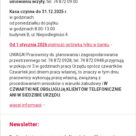
umówieniu wizyty
, tel. 74 872 09 00
Kasa czynna do 31.12.2025 r.
w godzinach:
od poniedziałku do piątku
w godzinach 8.00-13.00
budynek B, ul. Niepodległości 4
Od 1 stycznia 2026
płatność gotówką tylko w banku
UWAGA! Pracownicy ds.
planowania i zagospodarowania
przestrzennego
tel. 74 872 0928, tel. 74 872 0948 przyjmują
w pokoju nr 3 w godzinach pracy Urzędu oprócz czwartków.
Czwartek jest dniem pracy własnej, to znaczy w tym dniu
pracownicy wykonują pracę własną, związaną z
procedowaniem wniosków o warunki zabudowy i
W
CZWARTKI NIE OBSŁUGUJĄ KLIENTÓW TELEFONICZNIE
ANI W SIEDZIBIE URZĘDU.
więcej informacji
Newsletter