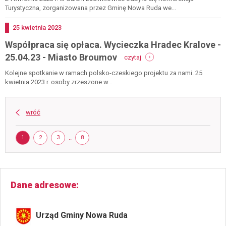
granic.
Turystyczna, zorganizowana przez Gminę Nowa Ruda we...
konferencja
turystyczna
Dodano
25
kwietnia
2023
relacja
Współpraca się opłaca. Wycieczka Hradec Kralove -
-
25.04.23 - Miasto Broumov
czytaj
współpraca
się
Kolejne spotkanie w ramach polsko-czeskiego projektu za nami. 25
opłaca.
kwietnia 2023 r. osoby zrzeszone w...
wycieczka
hradec
kralove
wróć
-
25.04.23
Strona
-
STRONA
STRONA
STRONA
..
STRONA
1
2
3
8
miasto
broumov
Dane adresowe
Urząd Gminy Nowa Ruda