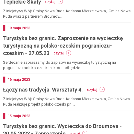
Teplickie Skały
czytaj
współpraca
się
Z inicjatywy Wójt Gminy Nowa Ruda Adrianna Mierzejewska, Gmina Nowa
opłaca.
Ruda wraz z partnerem Broumov...
broumov
-
Dodano
19
maja
2023
wycieczka
Turystyka bez granic. Zaproszenie na wycieczkę
w
teplickie
turystyczną na polsko-czeskim pograniczu-
skały
-
czeskim - 27.05.23
czytaj
turystyka
bez
Serdecznie zapraszamy do zapisów na wycieczkę turystyczną na
granic.
pograniczu polsko-czeskim, która odbędzie...
zaproszenie
na
Dodano
16
maja
2023
wycieczkę
-
Łączy nas tradycja. Warsztaty 4.
turystyczną
czytaj
łączy
na
nas
Z inicjatywy Wójt Gminy Nowa Ruda Adrianna Mierzejewska, Gmina Nowa
polsko-
tradycja.
Ruda realizuje projekt polsko-czeski pn....
czeskim
warsztaty
pograniczu-
4.
czeskim
Dodano
15
maja
2023
-
Turystyka bez granic. Wycieczka do Broumova -
27.05.23
-
20.05.2023 - Zaproszenie
czytaj