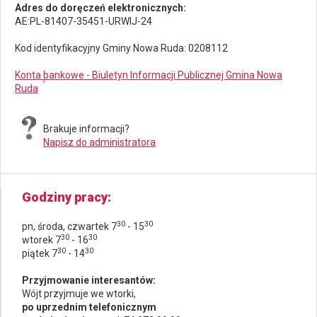
Adres do doręczeń elektronicznych:
AE:PL-81407-35451-URWIJ-24
Kod identyfikacyjny Gminy Nowa Ruda: 0208112
Konta bankowe - Biuletyn Informacji Publicznej Gmina Nowa
Ruda
Brakuje informacji?
Napisz do administratora
Godziny pracy
30
30
pn, środa, czwartek 7
- 15
30
30
wtorek 7
- 16
30
30
piątek 7
- 14
Przyjmowanie interesantów:
Wójt przyjmuje we wtorki,
po uprzednim telefonicznym