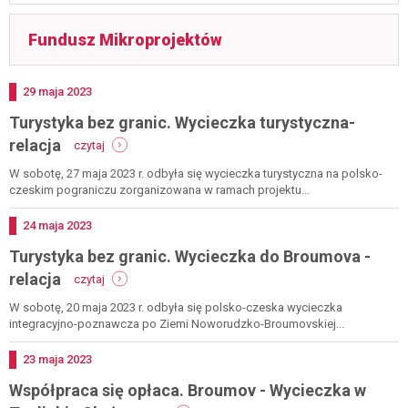
Fundusz Mikroprojektów
Dodano
29
maja
2023
Turystyka bez granic. Wycieczka turystyczna-
-
relacja
czytaj
turystyka
bez
W sobotę, 27 maja 2023 r. odbyła się wycieczka turystyczna na polsko-
granic.
czeskim pograniczu zorganizowana w ramach projektu...
wycieczka
turystyczna-
Dodano
24
maja
2023
relacja
Turystyka bez granic. Wycieczka do Broumova -
-
relacja
czytaj
turystyka
bez
W sobotę, 20 maja 2023 r. odbyła się polsko-czeska wycieczka
granic.
integracyjno-poznawcza po Ziemi Noworudzko-Broumovskiej...
wycieczka
do
Dodano
23
maja
2023
broumova
Współpraca się opłaca. Broumov - Wycieczka w
-
relacja
-