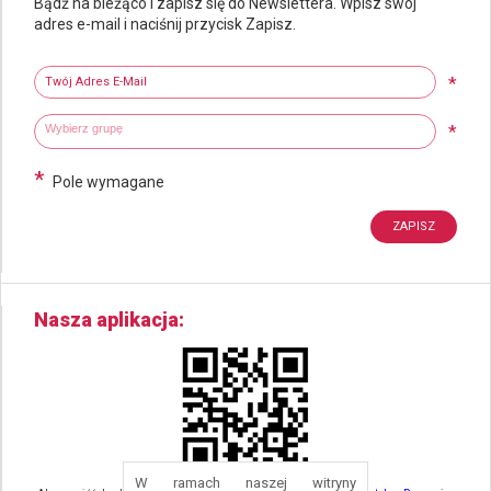
Bądź na bieżąco i zapisz się do Newslettera. Wpisz swój
adres e-mail i naciśnij przycisk Zapisz.
Newsletter
Twój adres e-mail
*
Wybierz grupy tematyczne
Wpisz wyszukiwaną fraze
*
*
Pole wymagane
Nasza aplikacja
W ramach naszej witryny