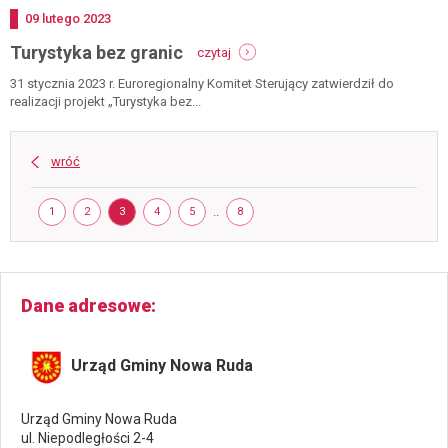
Dodano
09
lutego
2023
-
Turystyka bez granic
czytaj
turystyka
bez
31 stycznia 2023 r. Euroregionalny Komitet Sterujący zatwierdził do
granic
realizacji projekt „Turystyka bez...
wróć
Strona
STRONA
STRONA
STRONA
STRONA
STRONA
..
STRONA
1
2
3
4
5
8
Dane adresowe
Urząd Gminy Nowa Ruda
Urząd Gminy Nowa Ruda
ul. Niepodległości 2-4