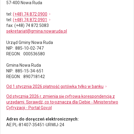
57-400 Nowa Ruda
tel
:
(+48) 74 872 0900
tel
:
(+48) 74 872 0901
fax
: (+48) 74 872 5083
sekretariat@gmina.nowaruda.pl
Urząd Gminy Nowa Ruda
NIP: 885-10-02-747
REGON: 000536580
Gmina Nowa Ruda
NIP: 885-15-34-651
REGON: 890718142
Od 1 stycznia 2026 płatność gotówką tylko w banku
Od stycznia 2026 r. zmienia się cyfrowa korespondencja z
urzędami. Sprawdź, co to oznacza dla Ciebie - Ministerstwo
Cyfryzacji - Portal Gov.pl
Adres do doręczeń elektronicznych:
AE:PL-81407-35451-URWIJ-24