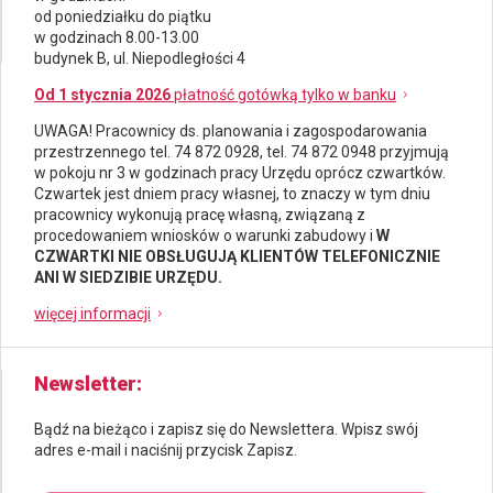
od poniedziałku do piątku
w godzinach 8.00-13.00
budynek B, ul. Niepodległości 4
Od 1 stycznia 2026
płatność gotówką tylko w banku
UWAGA! Pracownicy ds.
planowania i zagospodarowania
przestrzennego
tel. 74 872 0928, tel. 74 872 0948 przyjmują
w pokoju nr 3 w godzinach pracy Urzędu oprócz czwartków.
Czwartek jest dniem pracy własnej, to znaczy w tym dniu
pracownicy wykonują pracę własną, związaną z
procedowaniem wniosków o warunki zabudowy i
W
CZWARTKI NIE OBSŁUGUJĄ KLIENTÓW TELEFONICZNIE
ANI W SIEDZIBIE URZĘDU.
więcej informacji
Newsletter
Bądź na bieżąco i zapisz się do Newslettera. Wpisz swój
adres e-mail i naciśnij przycisk Zapisz.
Newsletter