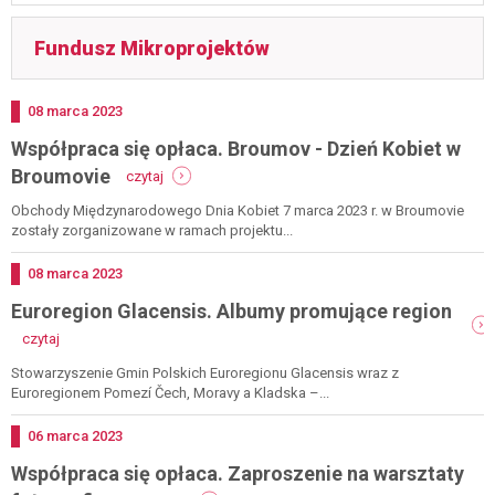
Fundusz Mikroprojektów
Dodano
08
marca
2023
Współpraca się opłaca. Broumov - Dzień Kobiet w
-
Broumovie
czytaj
współpraca
się
Obchody Międzynarodowego Dnia Kobiet 7 marca 2023 r. w Broumovie
opłaca.
zostały zorganizowane w ramach projektu...
broumov
-
Dodano
08
marca
2023
dzień
Euroregion Glacensis. Albumy promujące region
kobiet
w
-
czytaj
broumovie
euroregion
glacensis.
Stowarzyszenie Gmin Polskich Euroregionu Glacensis wraz z
albumy
Euroregionem Pomezí Čech, Moravy a Kladska –...
promujące
region
Dodano
06
marca
2023
Współpraca się opłaca. Zaproszenie na warsztaty
-