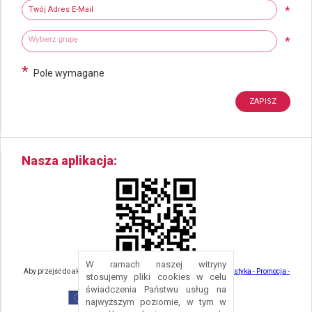
Twój adres e-mail
*
Wybierz grupy tematyczne
Wpisz wyszukiwaną fraze
*
*
Pole wymagane
Nasza aplikacja
W ramach naszej witryny
Aby przejść do aktualności związanych z turystyką - kliknij tu:
Turystyka - Promocja -
stosujemy pliki cookies w celu
Strefa Turysty - Gmina Nowa Ruda
świadczenia Państwu usług na
najwyższym poziomie, w tym w