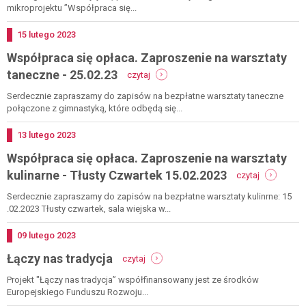
opłaca
opłaca.
mikroprojektu ”Współpraca się...
tłusty
czwartek
Dodano
15
lutego
2023
-
Współpraca się opłaca. Zaproszenie na warsztaty
15.02.23
-
-
taneczne - 25.02.23
czytaj
współpraca
współpraca
się
się
Serdecznie zapraszamy do zapisów na bezpłatne warsztaty taneczne
opłaca
opłaca.
połączone z gimnastyką, które odbędą się...
zaproszenie
na
Dodano
13
lutego
2023
warsztaty
Współpraca się opłaca. Zaproszenie na warsztaty
taneczne
-
-
kulinarne - Tłusty Czwartek 15.02.2023
czytaj
25.02.23
współprac
się
Serdecznie zapraszamy do zapisów na bezpłatne warsztaty kulinrne: 15
opłaca.
.02.2023 Tłusty czwartek, sala wiejska w...
zaproszeni
na
Dodano
09
lutego
2023
warsztaty
-
Łączy nas tradycja
kulinarne
czytaj
łączy
-
nas
Projekt "Łączy nas tradycja” współfinansowany jest ze środków
tłusty
tradycja
Europejskiego Funduszu Rozwoju...
czwartek
15.02.2023