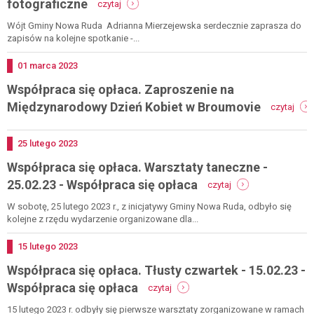
fotograficzne
czytaj
współpraca
się
Wójt Gminy Nowa Ruda Adrianna Mierzejewska serdecznie zaprasza do
opłaca.
zapisów na kolejne spotkanie -...
zaproszenie
na
Dodano
01
marca
2023
warsztaty
Współpraca się opłaca. Zaproszenie na
fotograficzne
-
Międzynarodowy Dzień Kobiet w Broumovie
czytaj
wspó
się
opła
Dodano
25
lutego
2023
zapr
Współpraca się opłaca. Warsztaty taneczne -
na
mię
-
25.02.23 - Współpraca się opłaca
czytaj
dzie
współpraca
kobi
się
W sobotę, 25 lutego 2023 r., z inicjatywy Gminy Nowa Ruda, odbyło się
w
opłaca.
kolejne z rzędu wydarzenie organizowane dla...
brou
warsztaty
taneczne
Dodano
15
lutego
2023
-
Współpraca się opłaca. Tłusty czwartek - 15.02.23 -
25.02.23
-
-
Współpraca się opłaca
czytaj
współpraca
współpraca
się
się
15 lutego 2023 r. odbyły się pierwsze warsztaty zorganizowane w ramach